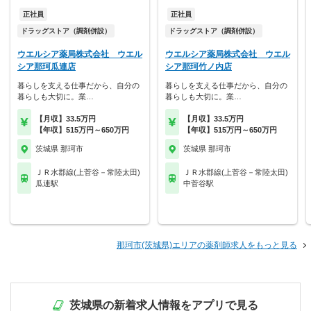
正社員
正社員
ドラッグストア（調剤併設）
ドラッグストア（調剤併設）
ウエルシア薬局株式会社 ウエル
ウエルシア薬局株式会社 ウエル
シア那珂瓜連店
シア那珂竹ノ内店
暮らしを支える仕事だから、自分の
暮らしを支える仕事だから、自分の
暮らしも大切に。業…
暮らしも大切に。業…
【月収】33.5万円
【月収】33.5万円
【年収】515万円～650万円
【年収】515万円～650万円
茨城県 那珂市
茨城県 那珂市
ＪＲ水郡線(上菅谷－常陸太田)
ＪＲ水郡線(上菅谷－常陸太田)
瓜連駅
中菅谷駅
那珂市(茨城県)エリアの薬剤師求人をもっと見る
茨城県の新着求人情報をアプリで見る