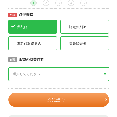
1
2
3
4
5
取得資格
必須
必須
薬剤師
認定薬剤師
薬剤師取得見込
登録販売者
取得予定年
希望の就業時期
必須
任意
年 3月
次に進む