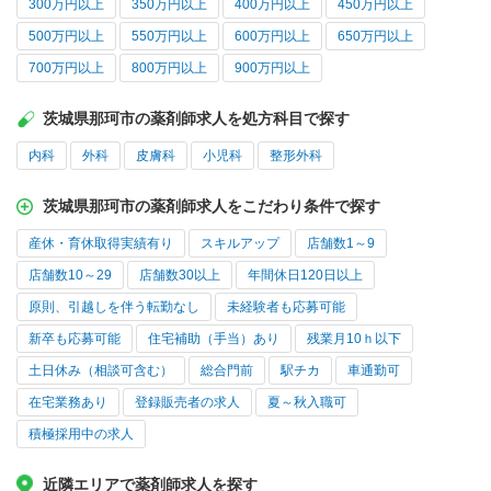
300万円以上
350万円以上
400万円以上
450万円以上
500万円以上
550万円以上
600万円以上
650万円以上
700万円以上
800万円以上
900万円以上
茨城県那珂市の薬剤師求人を処方科目で探す
内科
外科
皮膚科
小児科
整形外科
茨城県那珂市の薬剤師求人をこだわり条件で探す
産休・育休取得実績有り
スキルアップ
店舗数1～9
店舗数10～29
店舗数30以上
年間休日120日以上
原則、引越しを伴う転勤なし
未経験者も応募可能
新卒も応募可能
住宅補助（手当）あり
残業月10ｈ以下
土日休み（相談可含む）
総合門前
駅チカ
車通勤可
在宅業務あり
登録販売者の求人
夏～秋入職可
積極採用中の求人
近隣エリアで薬剤師求人を探す