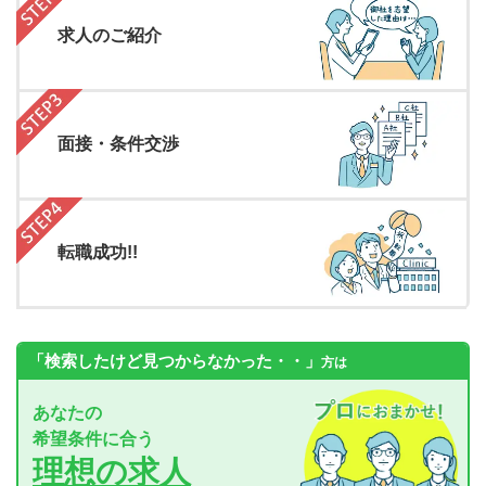
求人のご紹介
面接・条件交渉
転職成功!!
「検索したけど見つからなかった・・」
方は
あなたの
希望条件に合う
理想の求人