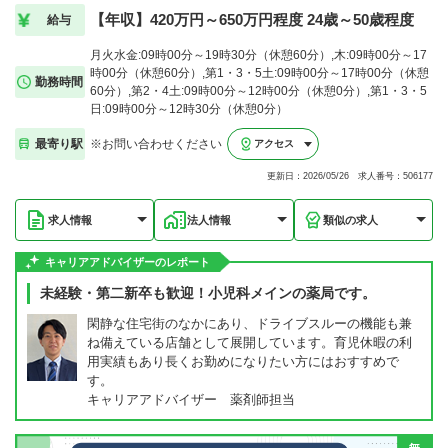
【年収】420万円～650万円程度 24歳～50歳程度
給与
月火水金:09時00分～19時30分（休憩60分）,木:09時00分～17
時00分（休憩60分）,第1・3・5土:09時00分～17時00分（休憩
勤務時間
60分）,第2・4土:09時00分～12時00分（休憩0分）,第1・3・5
日:09時00分～12時30分（休憩0分）
最寄り駅
※お問い合わせください
アクセス
更新日：2026/05/26 求人番号：506177
求人情報
法人情報
類似の求人
キャリアアドバイザーのレポート
未経験・第二新卒も歓迎！小児科メインの薬局です。
閑静な住宅街のなかにあり、ドライブスルーの機能も兼
ね備えている店舗として展開しています。育児休暇の利
用実績もあり長くお勤めになりたい方にはおすすめで
す。
キャリアアドバイザー 薬剤師担当