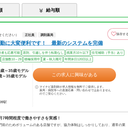
順
給与順
保存す
せください）
正社員
調剤薬局
勤に大変便利です！ 最新のシステムを完備
験者も応募可能
原則、引越しを伴う転勤なし
残業月10ｈ以下
住宅補助（手当）あり
店舗数10～29
積極採用中
夏～秋入職可
年間休日120日以上
24歳～35歳モデル
この求人に興味がある
4歳～35歳モデル
マイナビ薬剤師が求人情報を無料でご提供します。
薬局・病院等への直接応募・問い合わせではありません
のでご安心ください。
海神駅
は月7時間程度で働きやすさを実感！
院門前のためボリュームのある店舗ですが、協力体制はしっかりしており、通常の業