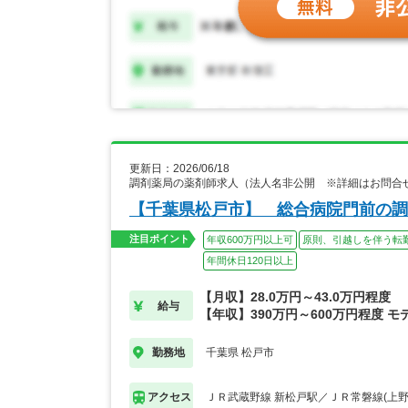
更新日：2026/06/18
調剤薬局の薬剤師求人（法人名非公開 ※詳細はお問合
【千葉県松戸市】 総合病院門前の調
注目ポイント
年収600万円以上可
原則、引越しを伴う転
年間休日120日以上
【月収】28.0万円～43.0万円程度
給与
【年収】390万円～600万円程度 モ
千葉県 松戸市
勤務地
ＪＲ武蔵野線 新松戸駅／ＪＲ常磐線(上野
アクセス