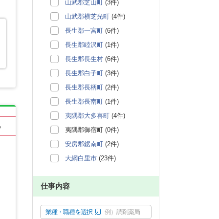
山武郡芝山町
(3件)
山武郡横芝光町
(4件)
長生郡一宮町
(6件)
長生郡睦沢町
(1件)
長生郡長生村
(6件)
長生郡白子町
(3件)
長生郡長柄町
(2件)
長生郡長南町
(1件)
夷隅郡大多喜町
(4件)
る
夷隅郡御宿町 (0件)
安房郡鋸南町
(2件)
大網白里市
(23件)
仕事内容
業種・職種を選択
例）調剤薬局