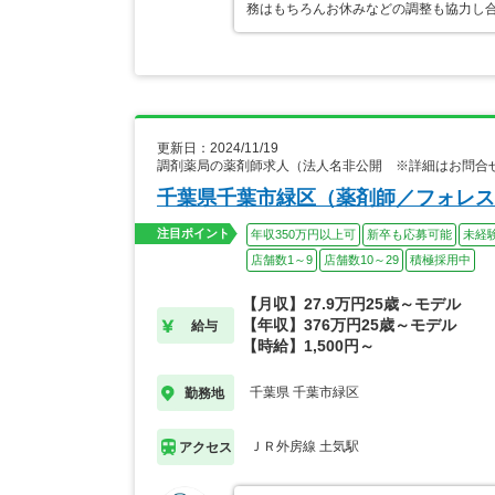
務はもちろんお休みなどの調整も協力し
更新日：2024/11/19
調剤薬局の薬剤師求人（法人名非公開 ※詳細はお問合
千葉県千葉市緑区（薬剤師／フォレス
注目ポイント
年収350万円以上可
新卒も応募可能
未経
店舗数1～9
店舗数10～29
積極採用中
【月収】27.9万円25歳～モデル
【年収】376万円25歳～モデル
給与
【時給】1,500円～
千葉県 千葉市緑区
勤務地
ＪＲ外房線 土気駅
アクセス