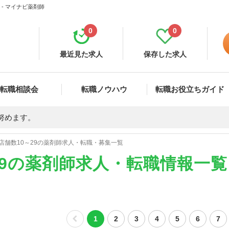
- マイナビ薬剤師
0
0
最近見た求人
保存した求人
転職相談会
転職ノウハウ
転職お役立ちガイド
努めます。
店舗数10～29の薬剤師求人・転職・募集一覧
29の薬剤師求人・転職情報一覧
1
2
3
4
5
6
7