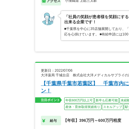
小湊鐵道 上総三又駅
アクセス
「社員の笑顔が患者様を笑顔にする
出来る企業です！
■千葉県を中心に35店舗展開しており、
応を心掛けています。 ■有給申請には1
更新日：2022/07/06
大洋薬局 千城台店 株式会社大洋メディカルサプライの
【千葉県千葉市若葉区】 千葉市内に
ン！
注目ポイント
年収600万円以上可
新卒も応募可能
未経
産休・育休取得実績有り
スキルアップ
駅
【年収】396万円～600万円程度
給与