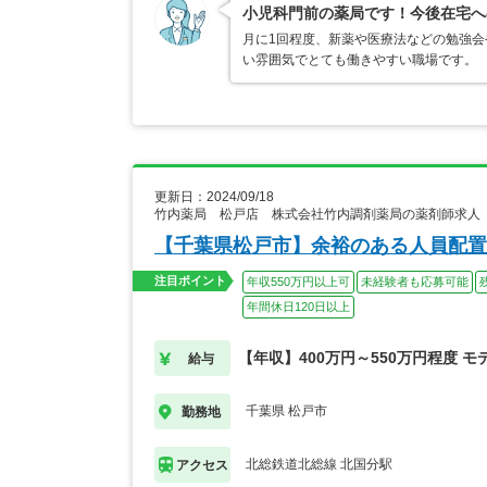
小児科門前の薬局です！今後在宅へ
月に1回程度、新薬や医療法などの勉強
い雰囲気でとても働きやすい職場です。
更新日：2024/09/18
竹内薬局 松戸店 株式会社竹内調剤薬局の薬剤師求人
【千葉県松戸市】余裕のある人員配置
注目ポイント
年収550万円以上可
未経験者も応募可能
年間休日120日以上
【年収】400万円～550万円程度 モ
給与
千葉県 松戸市
勤務地
北総鉄道北総線 北国分駅
アクセス