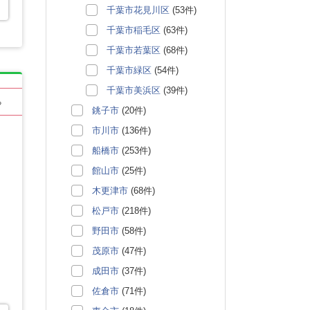
千葉市花見川区
(53件)
千葉市稲毛区
(63件)
千葉市若葉区
(68件)
千葉市緑区
(54件)
千葉市美浜区
(39件)
る
銚子市
(20件)
市川市
(136件)
船橋市
(253件)
館山市
(25件)
木更津市
(68件)
松戸市
(218件)
野田市
(58件)
茂原市
(47件)
成田市
(37件)
佐倉市
(71件)