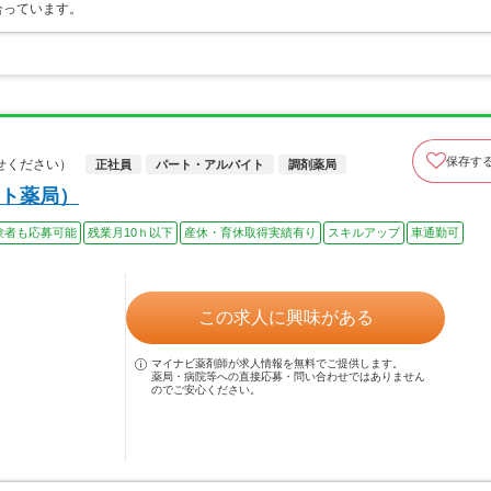
合っています。
保存す
せください）
正社員
パート・アルバイト
調剤薬局
ト薬局）
験者も応募可能
残業月10ｈ以下
産休・育休取得実績有り
スキルアップ
車通勤可
この求人に興味がある
マイナビ薬剤師が求人情報を無料でご提供します。
薬局・病院等への直接応募・問い合わせではありません
のでご安心ください。