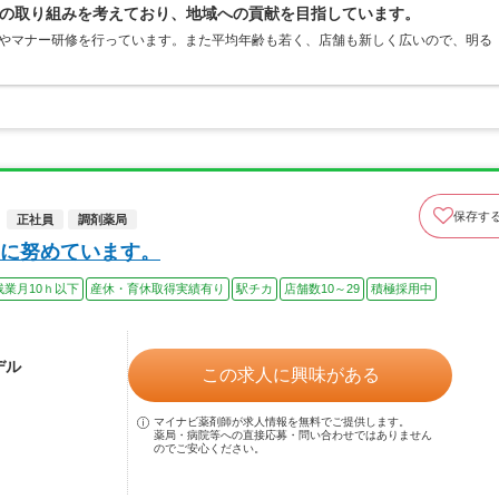
の取り組みを考えており、地域への貢献を目指しています。
会やマナー研修を行っています。また平均年齢も若く、店舗も新しく広いので、明る
保存す
正社員
調剤薬局
に努めています。
残業月10ｈ以下
産休・育休取得実績有り
駅チカ
店舗数10～29
積極採用中
デル
この求人に興味がある
マイナビ薬剤師が求人情報を無料でご提供します。
薬局・病院等への直接応募・問い合わせではありません
のでご安心ください。