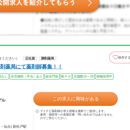
保存す
せください）
正社員
調剤薬局
剤薬局にて薬剤師募集！！
勤なし
住宅補助（手当）あり
総合門前
駅チカ
店舗数10～29
積極採用中
この求人に興味がある
デル
マイナビ薬剤師が求人情報を無料でご提供します。
薬局・病院等への直接応募・問い合わせではありません
のでご安心ください。
－仙台) 新松戸駅