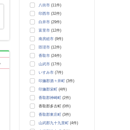
八街市
(11件)
印西市
(32件)
白井市
(29件)
富里市
(12件)
南房総市
(9件)
匝瑳市
(12件)
香取市
(24件)
る
山武市
(17件)
いすみ市
(7件)
印旛郡酒々井町
(3件)
印旛郡栄町
(4件)
香取郡神崎町
(2件)
香取郡多古町 (0件)
香取郡東庄町
(3件)
山武郡九十九里町
(4件)