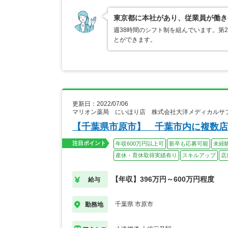
東京都に本社があり、従業員が働き
週38時間のシフト制を組んでいます。第
とができます。
更新日：2022/07/06
マリオン薬局 にいほり店 株式会社大洋メディカルサ
【千葉県市原市】 千葉市内に複数店
注目ポイント
年収600万円以上可
新卒も応募可能
未経
産休・育休取得実績有り
スキルアップ
店
【年収】396万円～600万円程度
給与
千葉県 市原市
勤務地