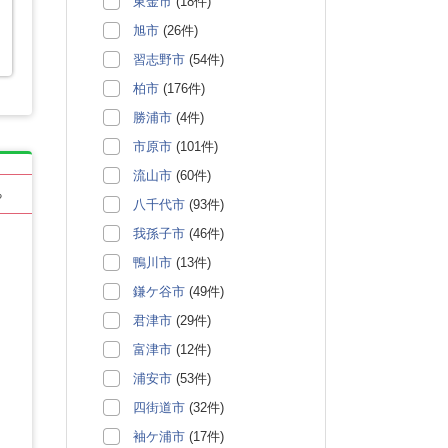
東金市
(18件)
旭市
(26件)
習志野市
(54件)
柏市
(176件)
勝浦市
(4件)
市原市
(101件)
流山市
(60件)
る
八千代市
(93件)
我孫子市
(46件)
鴨川市
(13件)
鎌ケ谷市
(49件)
君津市
(29件)
富津市
(12件)
浦安市
(53件)
四街道市
(32件)
袖ケ浦市
(17件)