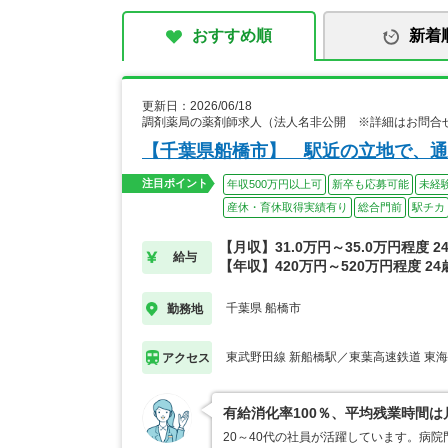
おすすめ順
新着
更新日：2026/06/18
調剤薬局の薬剤師求人（法人名非公開 ※詳細はお問合
【千葉県船橋市】 駅近の立地で、通
注目ポイント
年収500万円以上可
新卒も応募可能
未経
産休・育休取得実績有り
総合門前
駅チカ
【月収】31.0万円～35.0万円程度 
給与
【年収】420万円～520万円程度 2
千葉県 船橋市
勤務地
東武野田線 新船橋駅／東葉高速鉄道 東
アクセス
有給消化率100％、平均残業時間
20～40代の社員が活躍しています。病