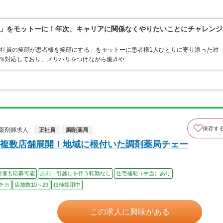
」をモットーに！年次、キャリアに関係なくやりたいことにチャレンジ
「社員の笑顔が患者様を笑顔にする」をモットーに患者様1人ひとりに寄り添った対
00％対応しており、メリハリをつけながら働きや…
保存す
薬剤師求人
正社員
調剤薬局
複数店舗展開！地域に根付いた調剤薬局チェー
験者も応募可能
原則、引越しを伴う転勤なし
住宅補助（手当）あり
チカ
店舗数10～29
積極採用中
この求人に興味がある