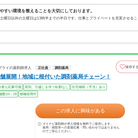
やすい環境を整えることを大切にしております。
2土曜日以外の土曜日は13時半までの半日です。仕事とプライベートを充実させるこ
保存す
プライの薬剤師求人
正社員
調剤薬局
舗展開！地域に根付いた調剤薬局チェーン！
験者も応募可能
原則、引越しを伴う転勤なし
住宅補助（手当）あり
舗数10～29
積極採用中
この求人に興味がある
マイナビ薬剤師が求人情報を無料でご提供します。
薬局・病院等への直接応募・問い合わせではありません
のでご安心ください。