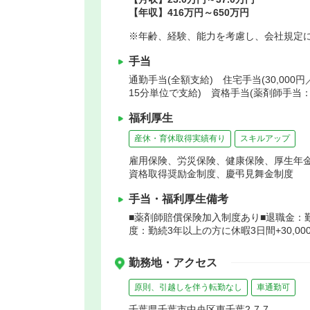
【年収】416万円～650万円
※年齢、経験、能力を考慮し、会社規定
手当
通勤手当(全額支給) 住宅手当(30,00
15分単位で支給) 資格手当(薬剤師手当：
福利厚生
産休・育休取得実績有り
スキルアップ
雇用保険、労災保険、健康保険、厚生年
資格取得奨励金制度、慶弔見舞金制度
手当・福利厚生備考
■薬剤師賠償保険加入制度あり■退職金：勤
度：勤続3年以上の方に休暇3日間+30,00
勤務地・アクセス
原則、引越しを伴う転勤なし
車通勤可
千葉県千葉市中央区東千葉2-7-7