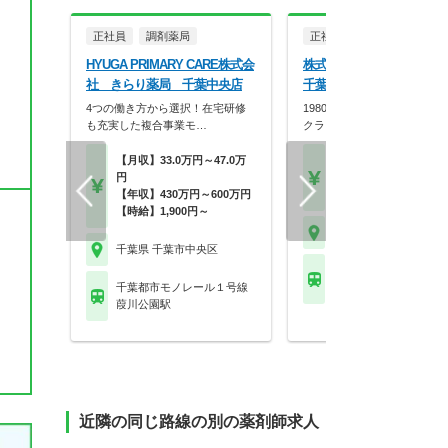
正社員
調剤薬局
正社員
調剤薬局
HYUGA PRIMARY CARE株式会
株式会社タカサ 薬局タカ
社 きらり薬局 千葉中央店
千葉都町店
4つの働き方から選択！在宅研修
1980年創業の在宅先進企業
も充実した複合事業モ…
クライフバランス…
【月収】33.0万円～47.0万
【月収】26.0万円以上
円
【年収】430万円～60
【年収】430万円～600万円
程度
【時給】1,900円～
千葉県 千葉市中央区
千葉県 千葉市中央区
千葉都市モノレール２
千葉都市モノレール１号線
桜木(千葉)駅
葭川公園駅
近隣の同じ路線の別の薬剤師求人