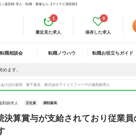
| 薬剤師 求人・転職・募集なら【マイナビ薬剤師】
1
0
最近見た求人
保存した求人
転職相談会
転職ノウハウ
転職お役立ちガイド
努めます。
あけぼの薬局 東千葉店 株式会社アイリスファーマの薬剤師求人
薬剤師求人
正社員
調剤薬局
連続決算賞与が支給されており従業
す