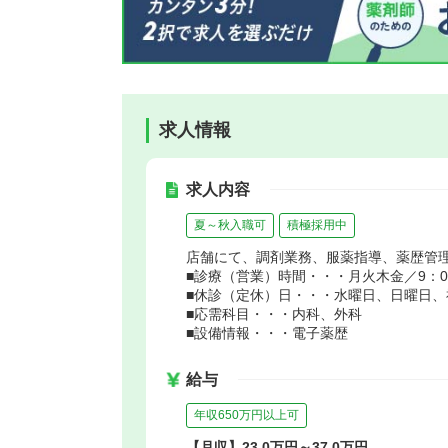
求人情報
求人内容
夏～秋入職可
積極採用中
店舗にて、調剤業務、服薬指導、薬歴管
■診療（営業）時間・・・月火木金／9：00～
■休診（定休）日・・・水曜日、日曜日、
■応需科目・・・内科、外科
■設備情報・・・電子薬歴
給与
年収650万円以上可
【月収】23.0万円～37.0万円