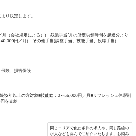
により決定します。
0円／月（会社規定による）) 残業手当(月の所定労働時間を超過分より
40,000円／月) その他手当(調整手当、技能手当、役職手当)
金保険、損害保険
続2年以上の方対象■技能給：0～55,000円／月■リフレッシュ休暇制
0円を支給
同じエリアで似た条件の求人や、同じ路線の
求人なども喜んでご紹介いたします。お悩み