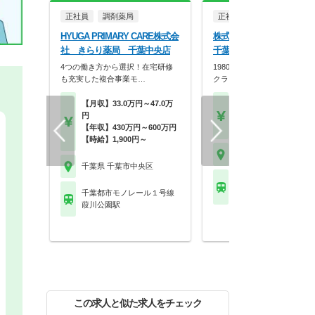
正社員
調剤薬局
正社員
調剤薬局
HYUGA PRIMARY CARE株式会
株式会社タカサ 薬局タカ
社 きらり薬局 千葉中央店
千葉都町店
4つの働き方から選択！在宅研修
1980年創業の在宅先進企業
も充実した複合事業モ…
クライフバランス…
【月収】33.0万円～47.0万
【月収】26.0万円以上
円
【年収】430万円～60
【年収】430万円～600万円
程度
【時給】1,900円～
千葉県 千葉市中央区
千葉県 千葉市中央区
千葉都市モノレール２
千葉都市モノレール１号線
桜木(千葉)駅
葭川公園駅
この求人と似た求人をチェック