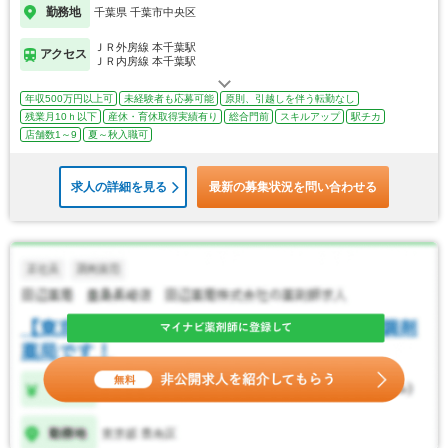
勤務地
千葉県 千葉市中央区
ＪＲ外房線 本千葉駅
アクセス
ＪＲ内房線 本千葉駅
年収500万円以上可
未経験者も応募可能
原則、引越しを伴う転勤なし
残業月10ｈ以下
産休・育休取得実績有り
総合門前
スキルアップ
駅チカ
店舗数1～9
夏～秋入職可
求人の詳細を見る
最新の募集状況を問い合わせる