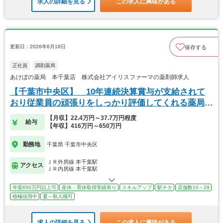
求人の詳細を見る
この求人に興味がある
更新日：2026年6月18日
保存する
正社員
調剤薬局
あけぼの薬局 本千葉店 株式会社アイリスファーマの薬剤師求人
【千葉市中央区】 10年連続決算賞与が支給されて
おり従業員の頑張りをしっかり評価してくれる薬局で
す
【月収】22.4万円～37.7万円程度
給与
【年収】416万円～650万円
勤務地
千葉県 千葉市中央区
ＪＲ外房線 本千葉駅
アクセス
ＪＲ内房線 本千葉駅
年収650万円以上可
産休・育休取得実績有り
スキルアップ
駅チカ
店舗数10～29
積極採用中
夏～秋入職可
求人の詳細を見る
この求人に興味がある