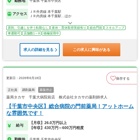
勤務地
千葉県 千葉市中央区
ＪＲ外房線 本千葉駅
アクセス
ＪＲ内房線 本千葉駅…ほか
原則、引越しを伴う転勤なし
産休・育休取得実績有り
総合門前
スキルアップ
車通勤可
店舗数1～9
積極採用中
求人の詳細を見る
この求人に興味がある
更新日：2026年6月18日
保存する
正社員
調剤薬局
募集停止
薬局タカサ 千葉大病院前店 株式会社タカサの薬剤師求人
【千葉市中央区】総合病院の門前薬局！アットホーム
な雰囲気です！
【月収】26.0万円以上
給与
【年収】430万円～600万円程度
勤務地
千葉県 千葉市中央区