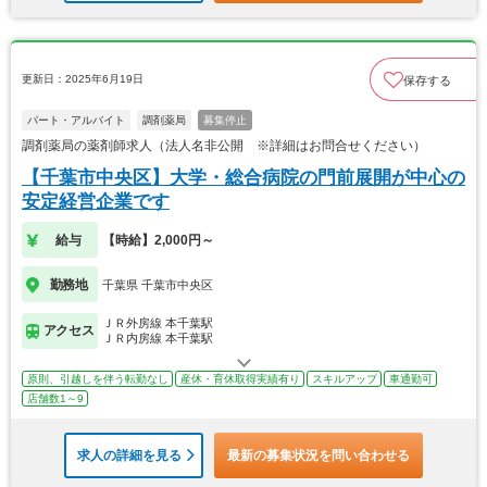
更新日：2025年6月19日
保存する
パート・アルバイト
調剤薬局
募集停止
調剤薬局の薬剤師求人（法人名非公開 ※詳細はお問合せください）
【千葉市中央区】大学・総合病院の門前展開が中心の
安定経営企業です
給与
【時給】2,000円～
勤務地
千葉県 千葉市中央区
ＪＲ外房線 本千葉駅
アクセス
ＪＲ内房線 本千葉駅
原則、引越しを伴う転勤なし
産休・育休取得実績有り
スキルアップ
車通勤可
店舗数1～9
求人の詳細を見る
最新の募集状況を問い合わせる