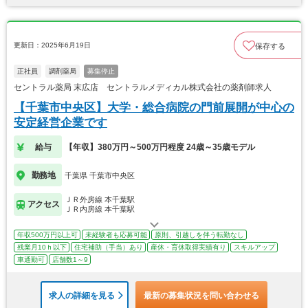
更新日：2025年6月19日
保存する
正社員
調剤薬局
募集停止
セントラル薬局 末広店 セントラルメディカル株式会社の薬剤師求人
【千葉市中央区】大学・総合病院の門前展開が中心の
安定経営企業です
給与
【年収】380万円～500万円程度 24歳～35歳モデル
勤務地
千葉県 千葉市中央区
ＪＲ外房線 本千葉駅
アクセス
ＪＲ内房線 本千葉駅
年収500万円以上可
未経験者も応募可能
原則、引越しを伴う転勤なし
残業月10ｈ以下
住宅補助（手当）あり
産休・育休取得実績有り
スキルアップ
車通勤可
店舗数1～9
求人の詳細を見る
最新の募集状況を問い合わせる