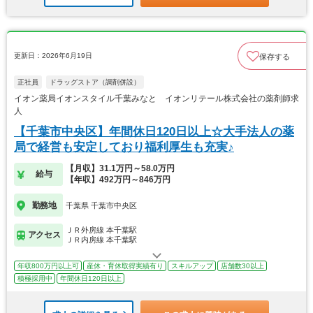
更新日：2026年6月19日
保存する
正社員
ドラッグストア（調剤併設）
イオン薬局イオンスタイル千葉みなと イオンリテール株式会社の薬剤師求
人
【千葉市中央区】年間休日120日以上☆大手法人の薬
局で経営も安定しており福利厚生も充実♪
【月収】31.1万円～58.0万円
給与
【年収】492万円～846万円
勤務地
千葉県 千葉市中央区
ＪＲ外房線 本千葉駅
アクセス
ＪＲ内房線 本千葉駅
年収800万円以上可
産休・育休取得実績有り
スキルアップ
店舗数30以上
積極採用中
年間休日120日以上