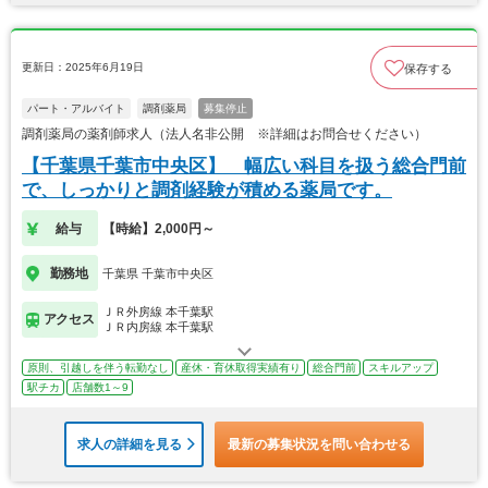
更新日：2025年6月19日
保存する
パート・アルバイト
調剤薬局
募集停止
調剤薬局の薬剤師求人（法人名非公開 ※詳細はお問合せください）
【千葉県千葉市中央区】 幅広い科目を扱う総合門前
で、しっかりと調剤経験が積める薬局です。
給与
【時給】2,000円～
勤務地
千葉県 千葉市中央区
ＪＲ外房線 本千葉駅
アクセス
ＪＲ内房線 本千葉駅
原則、引越しを伴う転勤なし
産休・育休取得実績有り
総合門前
スキルアップ
駅チカ
店舗数1～9
求人の詳細を見る
最新の募集状況を問い合わせる