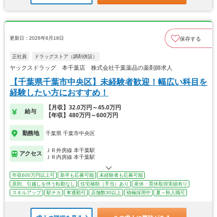
更新日：2026年6月18日
保存する
正社員
ドラッグストア（調剤併設）
ヤックスドラッグ 本千葉店 株式会社千葉薬品の薬剤師求人
【千葉県千葉市中央区】未経験者歓迎！幅広い科目を
経験したい方におすすめ！
【月収】32.0万円～45.0万円
給与
【年収】480万円～600万円
勤務地
千葉県 千葉市中央区
ＪＲ外房線 本千葉駅
アクセス
ＪＲ内房線 本千葉駅
年収600万円以上可
新卒も応募可能
未経験者も応募可能
原則、引越しを伴う転勤なし
住宅補助（手当）あり
産休・育休取得実績有り
スキルアップ
駅チカ
車通勤可
店舗数30以上
積極採用中
夏～秋入職可