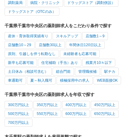
調剤薬局
病院・クリニック
ドラッグストア（調剤併設）
ドラッグストア（OTCのみ）
千葉県千葉市中央区の薬剤師求人をこだわり条件で探す
産休・育休取得実績有り
スキルアップ
店舗数1～9
店舗数10～29
店舗数30以上
年間休日120日以上
原則、引越しを伴う転勤なし
未経験者も応募可能
新卒も応募可能
住宅補助（手当）あり
残業月10ｈ以下
土日休み（相談可含む）
総合門前
管理職候補
駅チカ
車通勤可
夏～秋入職可
積極採用中の求人
WEB面接OK
千葉県千葉市中央区の薬剤師求人を年収で探す
300万円以上
350万円以上
400万円以上
450万円以上
500万円以上
550万円以上
600万円以上
650万円以上
700万円以上
本千葉駅の薬剤師求人を雇用形態で探す