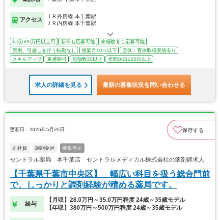
ＪＲ外房線 本千葉駅
アクセス
ＪＲ内房線 本千葉駅
年収600万円以上可
新卒も応募可能
未経験者も応募可能
原則、引越しを伴う転勤なし
残業月10ｈ以下
産休・育休取得実績有り
スキルアップ
車通勤可
店舗数30以上
年間休日120日以上
求人の詳細を見る
最新の募集状況を問い合わせる
更新日：2026年5月26日
保存する
正社員
調剤薬局
募集停止
セントラル薬局 本千葉店 セントラルメディカル株式会社の薬剤師求人
【千葉県千葉市中央区】 幅広い科目を扱う総合門前
で、しっかりと調剤経験が積める薬局です。
【月収】28.0万円～35.0万円程度 24歳～35歳モデル
給与
【年収】380万円～500万円程度 24歳～35歳モデル