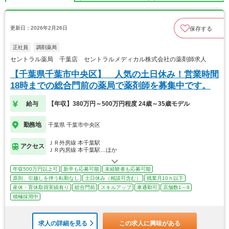
更新日：2026年2月26日
保存する
正社員
調剤薬局
セントラル薬局 千葉店 セントラルメディカル株式会社の薬剤師求人
【千葉県千葉市中央区】 人気の土日休み！営業時間
18時までの総合門前の薬局で薬剤師を募集中です。
給与
【年収】380万円～500万円程度 24歳～35歳モデル
勤務地
千葉県 千葉市中央区
ＪＲ外房線 本千葉駅
アクセス
ＪＲ内房線 本千葉駅…ほか
年収500万円以上可
新卒も応募可能
未経験者も応募可能
原則、引越しを伴う転勤なし
土日休み（相談可含む）
残業月10ｈ以下
産休・育休取得実績有り
総合門前
スキルアップ
車通勤可
店舗数1～9
積極採用中
求人の詳細を見る
この求人に興味がある