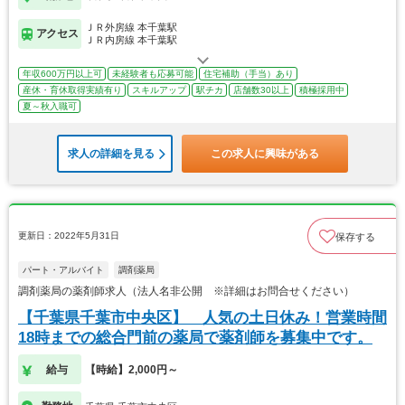
ＪＲ外房線 本千葉駅
アクセス
ＪＲ内房線 本千葉駅
年収600万円以上可
未経験者も応募可能
住宅補助（手当）あり
産休・育休取得実績有り
スキルアップ
駅チカ
店舗数30以上
積極採用中
夏～秋入職可
求人の詳細を見る
この求人に興味がある
更新日：2022年5月31日
保存する
パート・アルバイト
調剤薬局
調剤薬局の薬剤師求人（法人名非公開 ※詳細はお問合せください）
【千葉県千葉市中央区】 人気の土日休み！営業時間
18時までの総合門前の薬局で薬剤師を募集中です。
給与
【時給】2,000円～