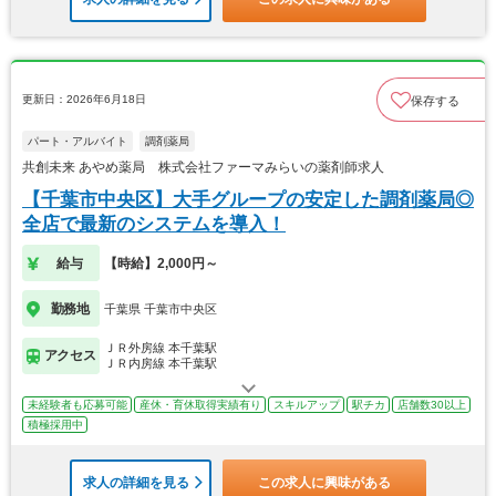
更新日：2026年6月18日
保存する
パート・アルバイト
調剤薬局
共創未来 あやめ薬局 株式会社ファーマみらいの薬剤師求人
【千葉市中央区】大手グループの安定した調剤薬局◎
全店で最新のシステムを導入！
給与
【時給】2,000円～
勤務地
千葉県 千葉市中央区
ＪＲ外房線 本千葉駅
アクセス
ＪＲ内房線 本千葉駅
未経験者も応募可能
産休・育休取得実績有り
スキルアップ
駅チカ
店舗数30以上
積極採用中
求人の詳細を見る
この求人に興味がある