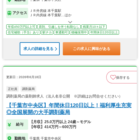
ＪＲ外房線 本千葉駅
アクセス
ＪＲ内房線 本千葉駅…ほか
年収450万円以上可
原則、引越しを伴う転勤なし
残業月10ｈ以下
住宅補助（手当）あり
駅チカ
車通勤可
積極採用中
年間休日120日以上
求人の詳細を見る
この求人に興味がある
更新日：2026年6月18日
保存する
正社員
調剤薬局
調剤薬局の薬剤師求人（法人名非公開 ※詳細はお問合せください）
【千葉市中央区】年間休日120日以上！福利厚生充実
◎全国展開の大手調剤薬局
【月収】25.0万円以上 24歳～モデル
給与
【年収】414万円～600万円
勤務地
千葉県 千葉市中央区