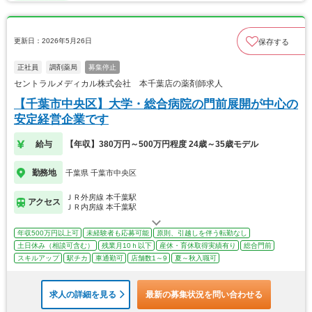
更新日：2026年5月26日
保存する
正社員
調剤薬局
募集停止
セントラルメディカル株式会社 本千葉店の薬剤師求人
【千葉市中央区】大学・総合病院の門前展開が中心の
安定経営企業です
給与
【年収】380万円～500万円程度 24歳～35歳モデル
勤務地
千葉県 千葉市中央区
ＪＲ外房線 本千葉駅
アクセス
ＪＲ内房線 本千葉駅
年収500万円以上可
未経験者も応募可能
原則、引越しを伴う転勤なし
土日休み（相談可含む）
残業月10ｈ以下
産休・育休取得実績有り
総合門前
スキルアップ
駅チカ
車通勤可
店舗数1～9
夏～秋入職可
求人の詳細を見る
最新の募集状況を問い合わせる