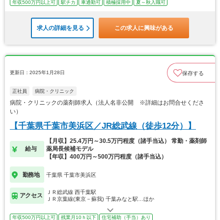
年収500万円以上可
駅チカ
車通勤可
積極採用中
夏～秋入職可
求人の詳細を見る
この求人に興味がある
更新日：2025年1月28日
保存する
正社員
病院・クリニック
病院・クリニックの薬剤師求人（法人名非公開 ※詳細はお問合せくださ
い）
【千葉県千葉市美浜区／JR総武線（徒歩12分）】
【月収】25.4万円～30.5万円程度（諸手当込） 常勤・薬剤師
給与
薬局長候補モデル
【年収】400万円～500万円程度（諸手当込）
勤務地
千葉県 千葉市美浜区
ＪＲ総武線 西千葉駅
アクセス
ＪＲ京葉線(東京－蘇我) 千葉みなと駅…ほか
年収500万円以上可
残業月10ｈ以下
住宅補助（手当）あり