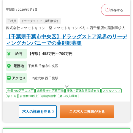
更新日：2026年7月3日
保存する
正社員
ドラッグストア（調剤併設）
株式会社マツモトキヨシ 薬 マツモトキヨシ ペリエ西千葉店の薬剤師求人
【千葉県千葉市中央区】ドラッグストア業界のリーデ
ィングカンパニーでの薬剤師募集
給与
【年収】458万円～700万円
勤務地
千葉県 千葉市中央区
アクセス
ＪＲ総武線 西千葉駅
年収700万円以上可
未経験者も応募可能
産休・育休取得実績有り
スキルアップ
駅チカ
店舗数30以上
積極採用中
夏～秋入職可
求人の詳細を見る
この求人に興味がある