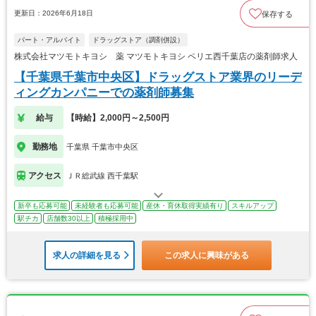
更新日：2026年6月18日
保存する
パート・アルバイト
ドラッグストア（調剤併設）
株式会社マツモトキヨシ 薬 マツモトキヨシ ペリエ西千葉店の薬剤師求人
【千葉県千葉市中央区】ドラッグストア業界のリーデ
ィングカンパニーでの薬剤師募集
給与
【時給】2,000円～2,500円
勤務地
千葉県 千葉市中央区
アクセス
ＪＲ総武線 西千葉駅
新卒も応募可能
未経験者も応募可能
産休・育休取得実績有り
スキルアップ
駅チカ
店舗数30以上
積極採用中
求人の詳細を見る
この求人に興味がある