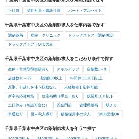
千葉県千葉市中央区の薬剤師求人を雇用形態で探す
正社員
契約社員・嘱託社員
パート・アルバイト
千葉県千葉市中央区の薬剤師求人を仕事内容で探す
調剤薬局
病院・クリニック
ドラッグストア（調剤併設）
ドラッグストア（OTCのみ）
千葉県千葉市中央区の薬剤師求人をこだわり条件で探す
産休・育休取得実績有り
スキルアップ
店舗数1～9
店舗数10～29
店舗数30以上
年間休日120日以上
原則、引越しを伴う転勤なし
未経験者も応募可能
新卒も応募可能
住宅補助（手当）あり
残業月10ｈ以下
土日休み（相談可含む）
総合門前
管理職候補
駅チカ
車通勤可
夏～秋入職可
積極採用中の求人
WEB面接OK
千葉県千葉市中央区の薬剤師求人を年収で探す