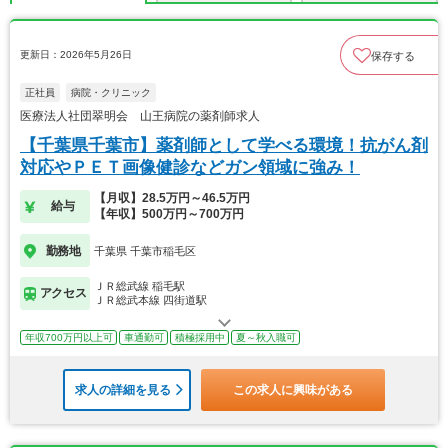
更新日：2026年5月26日
保存する
正社員
病院・クリニック
医療法人社団翠明会 山王病院の薬剤師求人
【千葉県千葉市】薬剤師として学べる環境！抗がん剤
対応やＰＥＴ画像健診などガン領域に強み！
【月収】28.5万円～46.5万円
給与
【年収】500万円～700万円
勤務地
千葉県 千葉市稲毛区
ＪＲ総武線 稲毛駅
アクセス
ＪＲ総武本線 四街道駅
年収700万円以上可
車通勤可
積極採用中
夏～秋入職可
求人の詳細を見る
この求人に興味がある