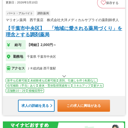
更新日：2026年3月10日
保存する
パート・アルバイト
調剤薬局
マリオン薬局 西千葉店 株式会社大洋メディカルサプライの薬剤師求人
【千葉市中央区】 「地域に愛される薬局づくり」を
理念とする調剤薬局
給与
【時給】2,000円～
勤務地
千葉県 千葉市中央区
アクセス
ＪＲ総武線 西千葉駅
新卒も応募可能
未経験者も応募可能
原則、引越しを伴う転勤なし
住宅補助（手当）あり
産休・育休取得実績有り
スキルアップ
駅チカ
店舗数10～29
積極採用中
求人の詳細を見る
この求人に興味がある