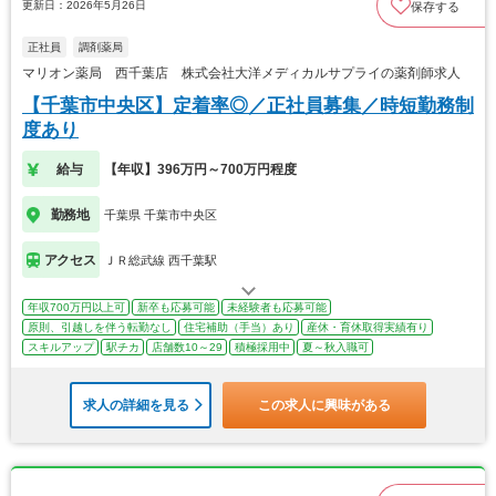
更新日：2026年5月26日
保存する
正社員
調剤薬局
マリオン薬局 西千葉店 株式会社大洋メディカルサプライの薬剤師求人
【千葉市中央区】定着率◎／正社員募集／時短勤務制
度あり
給与
【年収】396万円～700万円程度
勤務地
千葉県 千葉市中央区
アクセス
ＪＲ総武線 西千葉駅
年収700万円以上可
新卒も応募可能
未経験者も応募可能
原則、引越しを伴う転勤なし
住宅補助（手当）あり
産休・育休取得実績有り
スキルアップ
駅チカ
店舗数10～29
積極採用中
夏～秋入職可
求人の詳細を見る
この求人に興味がある