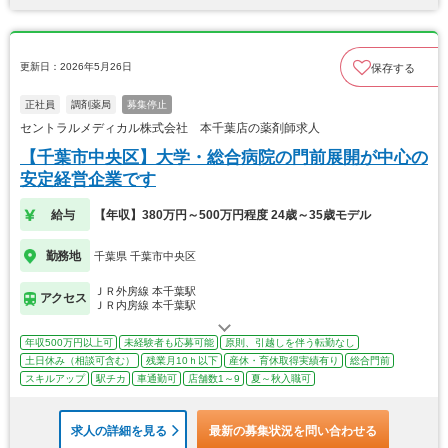
更新日：2026年5月26日
保存する
正社員
調剤薬局
募集停止
セントラルメディカル株式会社 本千葉店の薬剤師求人
【千葉市中央区】大学・総合病院の門前展開が中心の
安定経営企業です
給与
【年収】380万円～500万円程度 24歳～35歳モデル
勤務地
千葉県 千葉市中央区
ＪＲ外房線 本千葉駅
アクセス
ＪＲ内房線 本千葉駅
年収500万円以上可
未経験者も応募可能
原則、引越しを伴う転勤なし
土日休み（相談可含む）
残業月10ｈ以下
産休・育休取得実績有り
総合門前
スキルアップ
駅チカ
車通勤可
店舗数1～9
夏～秋入職可
求人の詳細を見る
最新の募集状況を問い合わせる