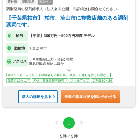
正社員
調剤薬局
募集停止
調剤薬局の薬剤師求人（法人名非公開 ※詳細はお問合せください）
【千葉県柏市】 柏市、流山市に複数店舗のある調剤
薬局です。
給与
【年収】380万円～500万円程度 モデル
勤務地
千葉県 柏市
ＪＲ常磐線(上野－仙台) 柏駅
アクセス
東武野田線 柏駅…ほか
年収500万円以上可
未経験者も応募可能
原則、引越しを伴う転勤なし
残業月10ｈ以下
産休・育休取得実績有り
スキルアップ
店舗数10～29
求人の詳細を見る
最新の募集状況を問い合わせる
1
5件／5件