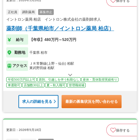
更新日：2026年5月26日
保存する
正社員
調剤薬局
募集停止
イントロン薬局 柏店 イントロン株式会社の薬剤師求人
薬剤師（千葉県柏市／イントロン薬局 柏店）
給与
【年収】480万円～520万円
勤務地
千葉県 柏市
ＪＲ常磐線(上野－仙台) 柏駅
アクセス
東武野田線 柏駅
年収500万円以上可
原則、引越しを伴う転勤なし
産休・育休取得実績有り
車通勤可
店舗数30以上
夏～秋入職可
管理職候補
求人の詳細を見る
最新の募集状況を問い合わせる
更新日：2026年5月18日
保存する