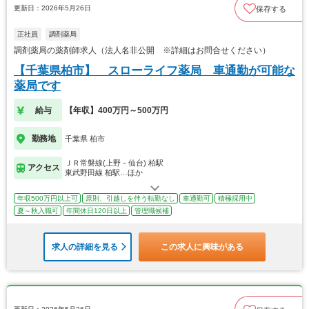
更新日：2026年5月26日
保存する
正社員
調剤薬局
調剤薬局の薬剤師求人（法人名非公開 ※詳細はお問合せください）
【千葉県柏市】 スローライフ薬局 車通勤が可能な
薬局です
給与
【年収】400万円～500万円
勤務地
千葉県 柏市
ＪＲ常磐線(上野－仙台) 柏駅
アクセス
東武野田線 柏駅…ほか
年収500万円以上可
原則、引越しを伴う転勤なし
車通勤可
積極採用中
夏～秋入職可
年間休日120日以上
管理職候補
求人の詳細を見る
この求人に興味がある