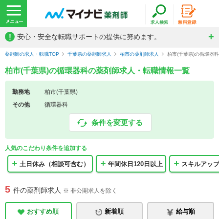
!
安心・安全な転職サポートの提供に努めます。
薬剤師の求人・転職TOP
千葉県の薬剤師求人
柏市の薬剤師求人
柏市(千葉県)の循環器
柏市(千葉県)の循環器科の薬剤師求人・転職情報一覧
勤務地
柏市(千葉県)
その他
循環器科
条件を変更する
人気のこだわり条件を追加する
土日休み（相談可含む）
年間休日120日以上
スキルアッ
5
件の薬剤師求人
※ 非公開求人を除く
おすすめ順
新着順
給与順