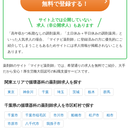
無料で登録する！
サイト上では公開していない
求人（非公開求人）もあります
「高年収かつ転勤なしの調剤薬局」「土日休み＋平日休みの調剤薬局」と
いった人気求人の場合、「マイナビ薬剤師」に登録済みの方に優先的にご
紹介してしまうこともあるためサイトには求人情報が掲載されないことも
あります。
薬剤師のサイト「マイナビ薬剤師」では、希望通りの求人を無料でご紹介。大手
だから安心！厚生労働大臣認可の転職支援サービスです。
関東エリアで循環器科の薬剤師求人を探す
東京
神奈川
千葉
埼玉
茨城
栃木
群馬
千葉県の循環器科の薬剤師求人を市区町村で探す
千葉市
千葉市稲毛区
市川市
船橋市
松戸市
柏市
市原市
八千代市
我孫子市