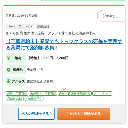
更新日：2026年6月15日
保存する
パート・アルバイト
調剤薬局
さくら薬局 柏大津ケ丘店 クラフト株式会社の薬剤師求人
【千葉県柏市】業界でもトップクラスの研修を実践す
る薬局にて薬剤師募集！
給与
【時給】2,000円～2,200円
勤務地
千葉県 柏市
アクセス
東武野田線 逆井駅
新卒も応募可能
未経験者も応募可能
産休・育休取得実績有り
スキルアップ
店舗数30以上
積極採用中
求人の詳細を見る
この求人に興味がある