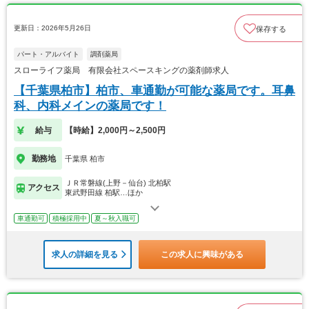
更新日：2026年5月26日
保存する
パート・アルバイト
調剤薬局
スローライフ薬局 有限会社スペースキングの薬剤師求人
【千葉県柏市】柏市、車通勤が可能な薬局です。耳鼻
科、内科メインの薬局です！
給与
【時給】2,000円～2,500円
勤務地
千葉県 柏市
ＪＲ常磐線(上野－仙台) 北柏駅
アクセス
東武野田線 柏駅…ほか
車通勤可
積極採用中
夏～秋入職可
求人の詳細を見る
この求人に興味がある