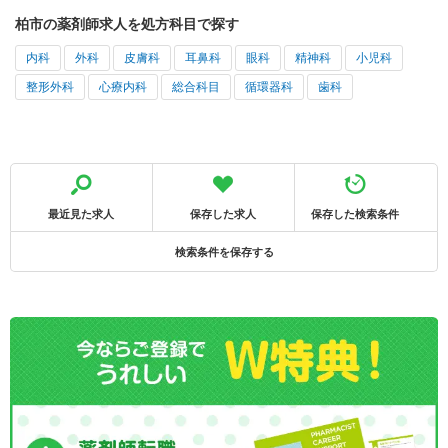
柏市の薬剤師求人を処方科目で探す
内科
外科
皮膚科
耳鼻科
眼科
精神科
小児科
整形外科
心療内科
総合科目
循環器科
歯科
最近見た求人
保存した求人
保存した検索条件
検索条件を保存する