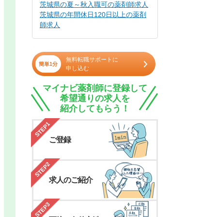
茨城県の夏～秋入職可の薬剤師求人
茨城県の年間休日120日以上の薬剤
師求人
無料転職サポートに
簡単1分
申し込む
マイナビ薬剤師に登録して
希望通りの求人を
紹介してもらう！
STEP1
ご登録
STEP2
求人のご紹介
STEP3