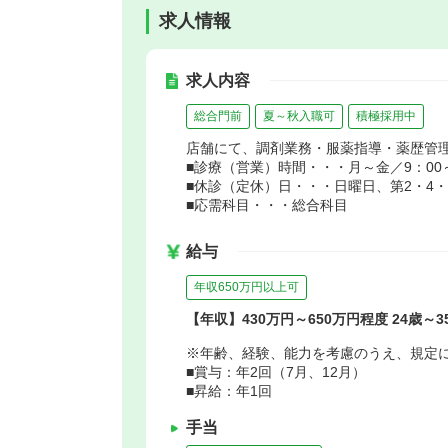
求人情報
求人内容
総合門前
夏～秋入職可
積極採用中
店舗にて、調剤業務・服薬指導・薬歴管
■診療（営業）時間・・・月～金／9：00～1
■休診（定休）日・・・日曜日、第2・4
■応需科目・・・総合科目
給与
年収650万円以上可
【年収】430万円～650万円程度 24歳～
※年齢、経験、能力を考慮のうえ、規定
■賞与：年2回（7月、12月）
■昇給：年1回
手当