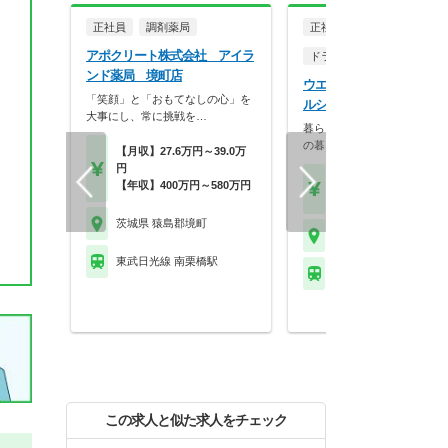
正社員
調剤薬局
正社員
アポクリート株式会社 アイラ
ドラッグストア（調剤併設
ンド薬局 境町店
ウエルシア薬局株式会社 
「笑顔」と「おもてなしの心」を
ルシア茨城境町店
大事にし、常に挑戦を…
暮らしを支える仕事だから、
の暮らしも大切に。業…
【月収】27.6万円～39.0万
円
【月収】33.5万円
【年収】400万円～580万円
【年収】515万円～65
茨城県 猿島郡境町
茨城県 猿島郡境町
東武日光線 南栗橋駅
※お問い合わせくださ
この求人と似た求人をチェック