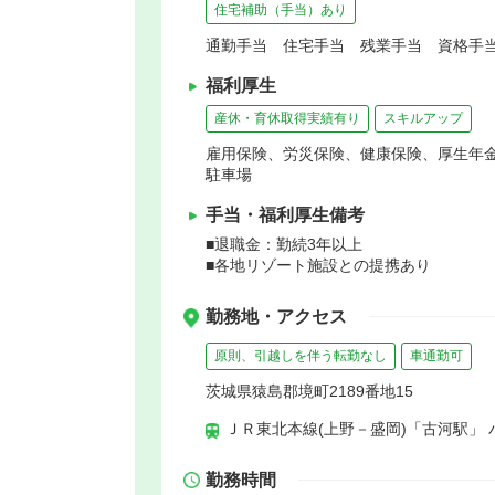
住宅補助（手当）あり
通勤手当 住宅手当 残業手当 資格手当
福利厚生
産休・育休取得実績有り
スキルアップ
雇用保険、労災保険、健康保険、厚生年
駐車場
手当・福利厚生備考
■退職金：勤続3年以上
■各地リゾート施設との提携あり
勤務地・アクセス
原則、引越しを伴う転勤なし
車通勤可
茨城県猿島郡境町2189番地15
ＪＲ東北本線(上野－盛岡)「古河駅」 
勤務時間