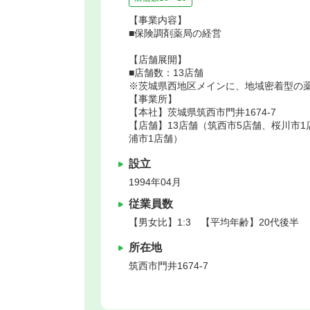
【事業内容】
■保険調剤薬局の経営
【店舗展開】
■店舗数：13店舗
※茨城県西地区メインに、地域密着型の
【事業所】
【本社】茨城県筑西市門井1674-7
【店舗】13店舗（筑西市5店舗、桜川市1
浦市1店舗）
設立
1994年04月
従業員数
【男女比】1:3 【平均年齢】20代後半
所在地
筑西市
門井1674-7