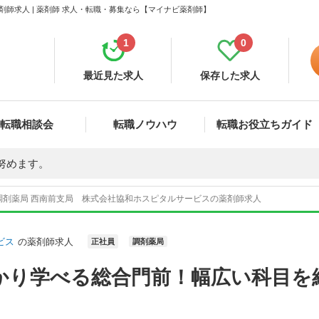
師求人 | 薬剤師 求人・転職・募集なら【マイナビ薬剤師】
1
0
最近見た求人
保存した求人
転職相談会
転職ノウハウ
転職お役立ちガイド
努めます。
調剤薬局 西南前支局 株式会社協和ホスピタルサービスの薬剤師求人
ビス
の薬剤師求人
正社員
調剤薬局
かり学べる総合門前！幅広い科目を