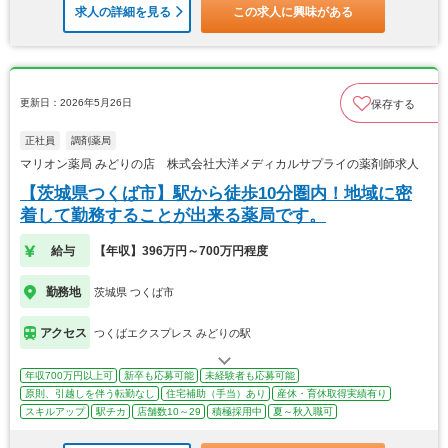
求人の詳細を見る
この求人に興味がある
更新日：2026年5月26日
保存する
正社員
調剤薬局
マリオン薬局 みどりの店 株式会社大洋メディカルサプライの薬剤師求人
【茨城県つくば市】駅から徒歩10分圏内！地域に密
着して勤務することが出来る薬局です。
給与
【年収】396万円～700万円程度
勤務地
茨城県 つくば市
アクセス
つくばエクスプレス みどりの駅
年収700万円以上可
新卒も応募可能
未経験者も応募可能
原則、引越しを伴う転勤なし
住宅補助（手当）あり
産休・育休取得実績有り
スキルアップ
駅チカ
店舗数10～29
積極採用中
夏～秋入職可