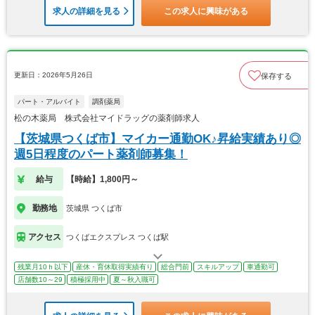
求人の詳細を見る
この求人に興味がある
更新日：2026年5月26日
保存する
パート・アルバイト
調剤薬局
松の木薬局 株式会社マイドラッグの薬剤師求人
【茨城県つくば市】マイカー通勤OK♪昇給実績あり◎
週5日程度のパート薬剤師募集！
給与
【時給】1,800円～
勤務地
茨城県 つくば市
アクセス
つくばエクスプレス つくば駅
残業月10ｈ以下
産休・育休取得実績有り
総合門前
スキルアップ
車通勤可
店舗数10～29
積極採用中
夏～秋入職可