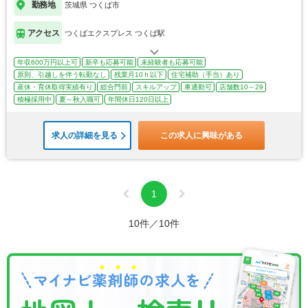
勤務地
茨城県 つくば市
アクセス
つくばエクスプレス つくば駅
年収600万円以上可
新卒も応募可能
未経験者も応募可能
原則、引越しを伴う転勤なし
残業月10ｈ以下
住宅補助（手当）あり
産休・育休取得実績有り
総合門前
スキルアップ
車通勤可
店舗数10～29
積極採用中
夏～秋入職可
年間休日120日以上
求人の詳細を見る
この求人に興味がある
1
10件／10件