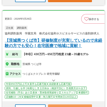
更新日：2026年5月26日
保存する
正社員
調剤薬局
協和調剤薬局 学園支局 株式会社協和ホスピタルサービスの薬剤師求人
【茨城県つくば市】研修制度が充実しているので未経
験の方でも安心！在宅医療で地域に貢献！
給与
【年収】430万円～650万円程度 23歳～35歳モデル
勤務地
茨城県 つくば市
アクセス
つくばエクスプレス 研究学園駅
年収650万円以上可
新卒も応募可能
未経験者も応募可能
原則、引越しを伴う転勤なし
土日休み（相談可含む）
残業月10ｈ以下
住宅補助（手当）あり
産休・育休取得実績有り
スキルアップ
車通勤可
店舗数10～29
積極採用中
夏～秋入職可
年間休日120日以上