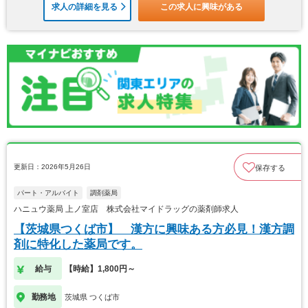
求人の詳細を見る
この求人に興味がある
更新日：2026年5月26日
保存する
パート・アルバイト
調剤薬局
ハニュウ薬局 上ノ室店 株式会社マイドラッグの薬剤師求人
【茨城県つくば市】 漢方に興味ある方必見！漢方調
剤に特化した薬局です。
給与
【時給】1,800円～
勤務地
茨城県 つくば市