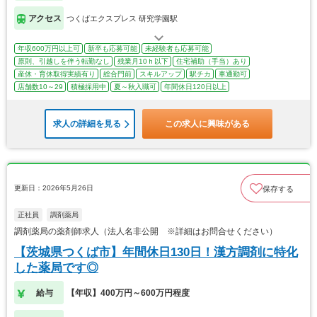
アクセス
つくばエクスプレス 研究学園駅
年収600万円以上可
新卒も応募可能
未経験者も応募可能
原則、引越しを伴う転勤なし
残業月10ｈ以下
住宅補助（手当）あり
産休・育休取得実績有り
総合門前
スキルアップ
駅チカ
車通勤可
店舗数10～29
積極採用中
夏～秋入職可
年間休日120日以上
求人の詳細を見る
この求人に興味がある
更新日：2026年5月26日
保存する
正社員
調剤薬局
調剤薬局の薬剤師求人（法人名非公開 ※詳細はお問合せください）
【茨城県つくば市】年間休日130日！漢方調剤に特化
した薬局です◎
給与
【年収】400万円～600万円程度