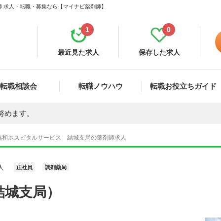
師 求人・転職・募集なら【マイナビ薬剤師】
1
0
最近見た求人
保存した求人
転職相談会
転職ノウハウ
転職お役立ちガイド
努めます。
協和ホスピタルサービス 結城支局の薬剤師求人
人
正社員
調剤薬局
結城支局）