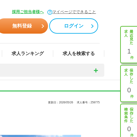
採用ご担当者様へ
マイページでできること
無料登録
ログイン
1
求人ランキング
求人を検索する
0
更新日：2026/05/26
求人番号：259775
0