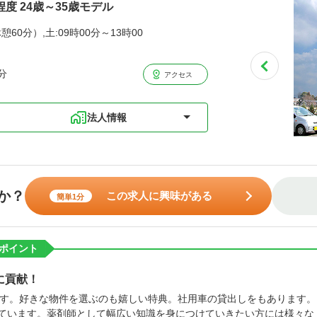
程度 24歳～35歳モデル
憩60分）,土:09時00分～13時00
分
アクセス
法人情報
か？
この求人に興味がある
簡単1分
ポイント
に貢献！
す。好きな物件を選ぶのも嬉しい特典。社用車の貸出しをもあります。
ています。薬剤師として幅広い知識を身につけていきたい方には様々な