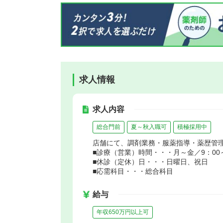
求人情報
求人内容
総合門前
夏～秋入職可
積極採用中
店舗にて、調剤業務・服薬指導・薬歴管
■診療（営業）時間・・・月～金／9：00～1
■休診（定休）日・・・日曜日、祝日
■応需科目・・・総合科目
給与
年収650万円以上可