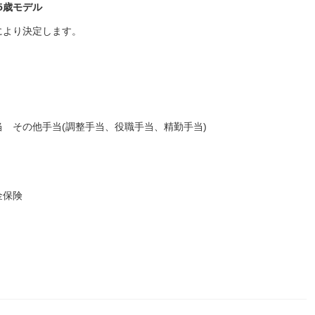
35歳モデル
により決定します。
 その他手当(調整手当、役職手当、精勤手当)
金保険