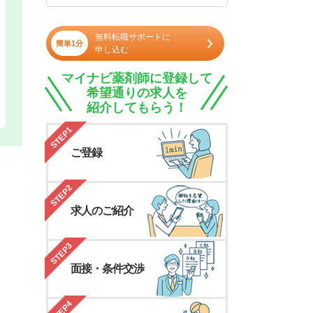
無料転職サポートに
簡単1分
申し込む
マイナビ薬剤師に登録して
希望通りの求人を
紹介してもらう！
STEP1
ご登録
STEP2
求人のご紹介
STEP3
面接・条件交渉
STEP4