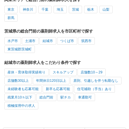
東京
神奈川
千葉
埼玉
茨城
栃木
山梨
群馬
茨城県の総合門前の薬剤師求人を市区町村で探す
水戸市
土浦市
結城市
つくば市
筑西市
東茨城郡茨城町
結城市の薬剤師求人をこだわり条件で探す
産休・育休取得実績有り
スキルアップ
店舗数10～29
店舗数30以上
年間休日120日以上
原則、引越しを伴う転勤なし
未経験者も応募可能
新卒も応募可能
住宅補助（手当）あり
残業月10ｈ以下
総合門前
駅チカ
車通勤可
積極採用中の求人