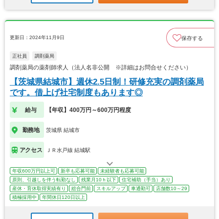
更新日：2024年11月9日
保存する
正社員
調剤薬局
調剤薬局の薬剤師求人（法人名非公開 ※詳細はお問合せください）
【茨城県結城市】週休2.5日制！研修充実の調剤薬局
です。借上げ社宅制度もあります◎
給与
【年収】400万円～600万円程度
勤務地
茨城県 結城市
アクセス
ＪＲ水戸線 結城駅
年収600万円以上可
新卒も応募可能
未経験者も応募可能
原則、引越しを伴う転勤なし
残業月10ｈ以下
住宅補助（手当）あり
産休・育休取得実績有り
総合門前
スキルアップ
車通勤可
店舗数10～29
積極採用中
年間休日120日以上