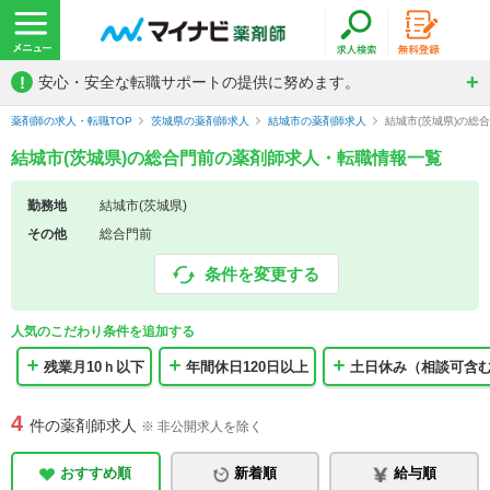
!
安心・安全な転職サポートの提供に努めます。
薬剤師の求人・転職TOP
茨城県の薬剤師求人
結城市の薬剤師求人
結城市(茨城県)の総
結城市(茨城県)の総合門前の薬剤師求人・転職情報一覧
勤務地
結城市(茨城県)
その他
総合門前
条件を変更する
人気のこだわり条件を追加する
残業月10ｈ以下
年間休日120日以上
土日休み（相談可含
4
件の薬剤師求人
※ 非公開求人を除く
おすすめ順
新着順
給与順