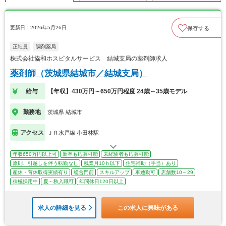
更新日：2026年5月26日
保存する
正社員
調剤薬局
株式会社協和ホスピタルサービス 結城支局の薬剤師求人
薬剤師（茨城県結城市／結城支局）
給与
【年収】430万円～650万円程度 24歳～35歳モデル
勤務地
茨城県 結城市
アクセス
ＪＲ水戸線 小田林駅
年収650万円以上可
新卒も応募可能
未経験者も応募可能
原則、引越しを伴う転勤なし
残業月10ｈ以下
住宅補助（手当）あり
産休・育休取得実績有り
総合門前
スキルアップ
車通勤可
店舗数10～29
積極採用中
夏～秋入職可
年間休日120日以上
求人の詳細を見る
この求人に興味がある