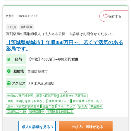
更新日：2024年11月9日
保存する
正社員
調剤薬局
調剤薬局の薬剤師求人（法人名非公開 ※詳細はお問合せください）
【茨城県結城市】年収450万円～、若くて活気のある
薬局です。
給与
【年収】400万円～600万円程度
勤務地
茨城県 結城市
アクセス
ＪＲ水戸線 結城駅
年収600万円以上可
新卒も応募可能
未経験者も応募可能
原則、引越しを伴う転勤なし
残業月10ｈ以下
住宅補助（手当）あり
産休・育休取得実績有り
総合門前
スキルアップ
駅チカ
車通勤可
店舗数10～29
積極採用中
年間休日120日以上
求人の詳細を見る
この求人に興味がある