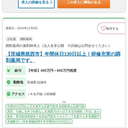
求人の詳細を見る
この求人に興味がある
更新日：2024年11月9日
保存する
正社員
調剤薬局
調剤薬局の薬剤師求人（法人名非公開 ※詳細はお問合せください）
【茨城県筑西市】年間休日130日以上！研修充実の調
剤薬局です。
給与
【年収】400万円～600万円程度
勤務地
茨城県 結城市
アクセス
ＪＲ水戸線 小田林駅
年収600万円以上可
新卒も応募可能
未経験者も応募可能
原則、引越しを伴う転勤なし
残業月10ｈ以下
住宅補助（手当）あり
産休・育休取得実績有り
総合門前
スキルアップ
駅チカ
車通勤可
店舗数10～29
積極採用中
年間休日120日以上