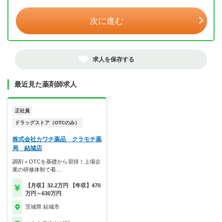
次に進む
求人を保存する
最近見た薬剤師求人
正社員
ドラッグストア（OTCのみ）
株式会社カワチ薬品 クラモチ薬
局 結城店
調剤＋OTCを基礎から習得！上場企
業の研修体制で着…
【月収】32.2万円 【年収】470
万円～630万円
茨城県 結城市