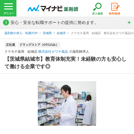
!
安心・安全な転職サポートの提供に努めます。
薬剤師の求人・転職TOP
茨城県
結城市
クラモチ薬局 結城店 株式会社カワチ薬品の
正社員
ドラッグストア（OTCのみ）
クラモチ薬局 結城店
株式会社カワチ薬品
の薬剤師求人
【茨城県結城市】教育体制充実！未経験の方も安心し
て働ける企業です◎