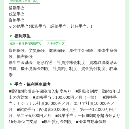
住宅補助（手当）あり
通勤手当
残業手当
資格手当
その他手当(家族手当、調整手当、赴任手当、)
福利厚生
産休・育休取得実績有り
スキルアップ
雇用保険、労災保険、健康保険、厚生年金保険、団体生命保
険、損害保険
厚生年金基金、財形貯蓄、社員持株会制度、資格取得奨励金
制度、慶弔見舞金制度、社員割引制度、資金貸付制度、駐車
場
手当・福利厚生備考
■薬剤師賠償責任保険加入制度あり ■退職金制度：勤続3年以
上の方対象 ■資格手当：100,000円／月（一律） ■調整手
当：ナショナル社員30,000円／月、エリア社員10,000円／
月 ■家族手当：配偶者20,000円／月、第一子12,000万円／
月、第二子5,000円／月 ■残業手当：一日8時間を超過分より
15分単位で支給 ■厚生貸付金制度 ■団体自動車保険