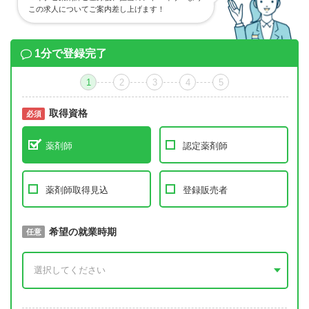
この求人についてご案内差し上げます！
1分で登録完了
1
2
3
4
5
取得資格
必須
必須
薬剤師
認定薬剤師
薬剤師取得見込
登録販売者
取得予定年
希望の就業時期
必須
任意
年 3月