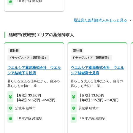
ＪＲ水戸線 結城駅
最近見た薬剤師求人をもっと見る
結城市(茨城県)エリアの薬剤師求人
正社員
正社員
ドラッグストア（調剤併設）
ドラッグストア（調剤併設）
ウエルシア薬局株式会社 ウエル
ウエルシア薬局株式会社 ウエル
シア結城下り松店
シア結城富士見店
暮らしを支える仕事だから、自分の
暮らしを支える仕事だから、自分の
暮らしも大切に。業…
暮らしも大切に。業…
【月収】33.5万円
【月収】33.5万円
【年収】515万円～650万円
【年収】515万円～650万円
茨城県 結城市
茨城県 結城市
ＪＲ水戸線 結城駅
ＪＲ水戸線 結城駅