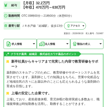
【月収】32.2万円
給与
【年収】470万円～630万円
勤務時間
OTC:09時00分～21時00分（休憩60分）
最寄り駅
ＪＲ水戸線「結城駅」 徒歩13分
アクセス
更新日：2026/06/18 求人番号：510487
求人情報
法人情報
類似の求人
クラモチ薬局 結城店 株式会社カワチ薬品のポイント
新卒社員からキャリアまで充実した内容で教育研修をサポ
ート
薬剤師のスキルアップのために、教育研修やサポートシステムを充
実させています。薬剤師としての知識はもちろん、営業や化粧品な
ど地域住民の方々にお薬以外のことにも応えられるような薬剤師の
育成を目指します。
上場の安定した企業です。
上場しており、産前産後休暇、育児休暇の取得実績も多数あり、職
場復帰後は時短勤務を活用し、勤務することができます。