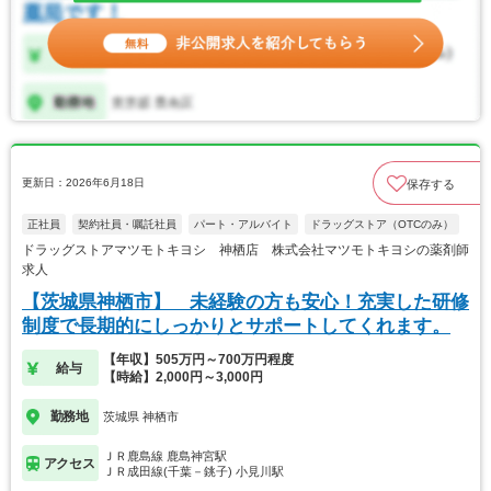
更新日：2026年6月18日
保存する
正社員
契約社員・嘱託社員
パート・アルバイト
ドラッグストア（OTCのみ）
ドラッグストアマツモトキヨシ 神栖店 株式会社マツモトキヨシの薬剤師
求人
【茨城県神栖市】 未経験の方も安心！充実した研修
制度で長期的にしっかりとサポートしてくれます。
【年収】505万円～700万円程度
給与
【時給】2,000円～3,000円
勤務地
茨城県 神栖市
ＪＲ鹿島線 鹿島神宮駅
アクセス
ＪＲ成田線(千葉－銚子) 小見川駅