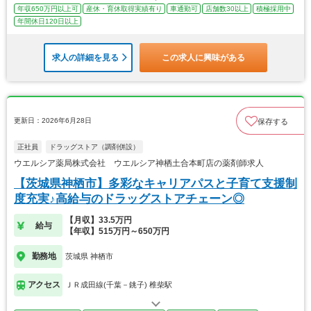
年収650万円以上可
産休・育休取得実績有り
車通勤可
店舗数30以上
積極採用中
年間休日120日以上
求人の詳細を見る
この求人に興味がある
更新日：2026年6月28日
保存する
正社員
ドラッグストア（調剤併設）
ウエルシア薬局株式会社 ウエルシア神栖土合本町店の薬剤師求人
【茨城県神栖市】多彩なキャリアパスと子育て支援制
度充実♪高給与のドラッグストアチェーン◎
【月収】33.5万円
給与
【年収】515万円～650万円
勤務地
茨城県 神栖市
アクセス
ＪＲ成田線(千葉－銚子) 椎柴駅