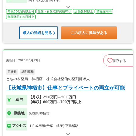
銚子電気鉄道 銚子駅
年収650万円以上可
産休・育休取得実績有り
店舗数30以上
積極採用中
年間休日120日以上
求人の詳細を見る
この求人に興味がある
更新日：2026年5月13日
保存する
正社員
調剤薬局
とちの木薬局 神栖店 株式会社薬仙の薬剤師求人
【茨城県神栖市】仕事とプライベートの両立が可能
【月収】25.0万円～50.0万円
給与
【年収】600万円～700万円以上
勤務地
茨城県 神栖市
アクセス
ＪＲ成田線(千葉－銚子) 下総橘駅