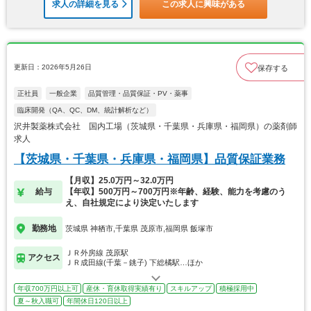
求人の詳細を見る
この求人に興味がある
更新日：2026年5月26日
保存する
正社員
一般企業
品質管理・品質保証・PV・薬事
臨床開発（QA、QC、DM、統計解析など）
沢井製薬株式会社 国内工場（茨城県・千葉県・兵庫県・福岡県）の薬剤師
求人
【茨城県・千葉県・兵庫県・福岡県】品質保証業務
【月収】25.0万円～32.0万円
給与
【年収】500万円～700万円※年齢、経験、能力を考慮のう
え、自社規定により決定いたします
勤務地
茨城県 神栖市,千葉県 茂原市,福岡県 飯塚市
ＪＲ外房線 茂原駅
アクセス
ＪＲ成田線(千葉－銚子) 下総橘駅…ほか
年収700万円以上可
産休・育休取得実績有り
スキルアップ
積極採用中
夏～秋入職可
年間休日120日以上