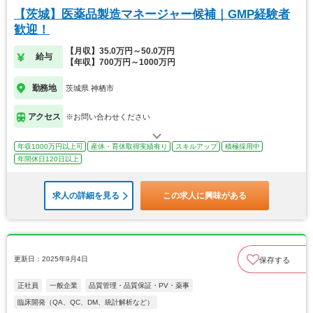
【茨城】医薬品製造マネージャー候補｜GMP経験者
歓迎！
【月収】35.0万円～50.0万円
給与
【年収】700万円～1000万円
勤務地
茨城県 神栖市
アクセス
※お問い合わせください
年収1000万円以上可
産休・育休取得実績有り
スキルアップ
積極採用中
年間休日120日以上
求人の詳細を見る
この求人に興味がある
更新日：2025年9月4日
保存する
正社員
一般企業
品質管理・品質保証・PV・薬事
臨床開発（QA、QC、DM、統計解析など）