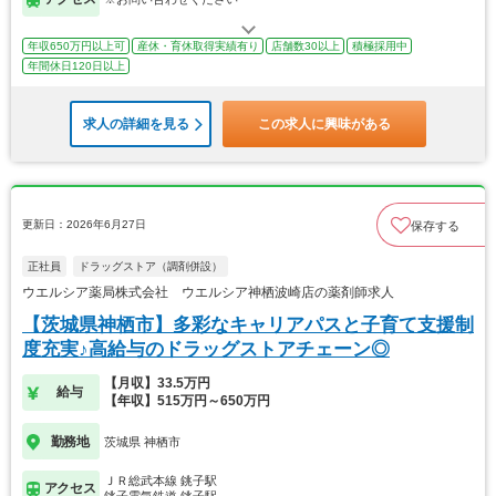
年収650万円以上可
産休・育休取得実績有り
店舗数30以上
積極採用中
年間休日120日以上
求人の詳細を見る
この求人に興味がある
更新日：2026年6月27日
保存する
正社員
ドラッグストア（調剤併設）
ウエルシア薬局株式会社 ウエルシア神栖波崎店の薬剤師求人
【茨城県神栖市】多彩なキャリアパスと子育て支援制
度充実♪高給与のドラッグストアチェーン◎
【月収】33.5万円
給与
【年収】515万円～650万円
勤務地
茨城県 神栖市
ＪＲ総武本線 銚子駅
アクセス