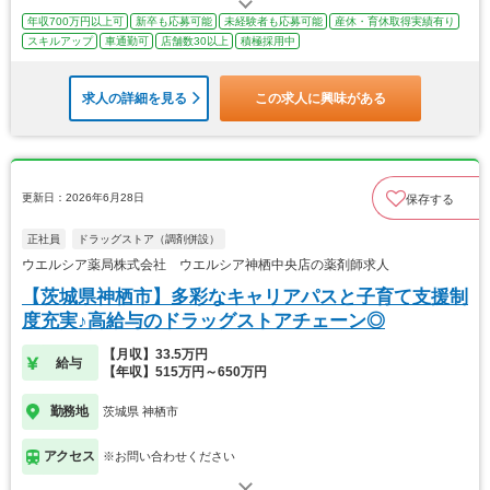
年収700万円以上可
新卒も応募可能
未経験者も応募可能
産休・育休取得実績有り
スキルアップ
車通勤可
店舗数30以上
積極採用中
求人の詳細を見る
この求人に興味がある
更新日：2026年6月28日
保存する
正社員
ドラッグストア（調剤併設）
ウエルシア薬局株式会社 ウエルシア神栖中央店の薬剤師求人
【茨城県神栖市】多彩なキャリアパスと子育て支援制
度充実♪高給与のドラッグストアチェーン◎
【月収】33.5万円
給与
【年収】515万円～650万円
勤務地
茨城県 神栖市
アクセス
※お問い合わせください