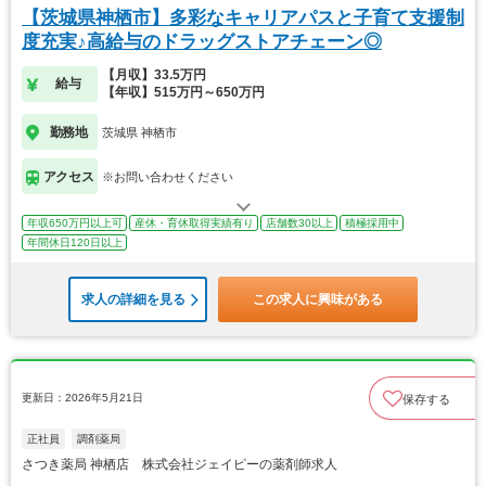
【茨城県神栖市】多彩なキャリアパスと子育て支援制
度充実♪高給与のドラッグストアチェーン◎
【月収】33.5万円
給与
【年収】515万円～650万円
勤務地
茨城県 神栖市
アクセス
※お問い合わせください
年収650万円以上可
産休・育休取得実績有り
店舗数30以上
積極採用中
年間休日120日以上
求人の詳細を見る
この求人に興味がある
更新日：2026年5月21日
保存する
正社員
調剤薬局
さつき薬局 神栖店 株式会社ジェイピーの薬剤師求人