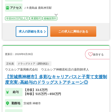
アクセス
ＪＲ鹿島線 鹿島神宮駅
年収600万円以上可
車通勤可
積極採用中
求人の詳細を見る
この求人に興味がある
更新日：2026年6月28日
保存する
正社員
ドラッグストア（調剤併設）
ウエルシア薬局株式会社 ウエルシア神栖若松店の薬剤師求人
【茨城県神栖市】多彩なキャリアパスと子育て支援制
度充実♪高給与のドラッグストアチェーン◎
【月収】33.5万円
給与
【年収】515万円～650万円
勤務地
茨城県 神栖市