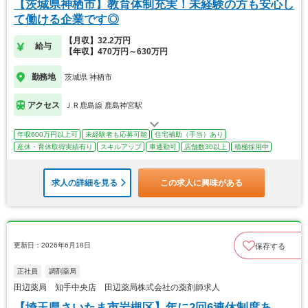
【茨城県神栖市】教育体制充実！未経験の方も安心し
て働ける企業です◎
【月収】32.2万円
給与
【年収】470万円～630万円
勤務地
茨城県 神栖市
アクセス
ＪＲ鹿島線 鹿島神宮駅
年収600万円以上可
未経験者も応募可能
住宅補助（手当）あり
産休・育休取得実績有り
スキルアップ
車通勤可
店舗数30以上
積極採用中
求人の詳細を見る
この求人に興味がある
更新日：2026年6月18日
保存する
正社員
調剤薬局
田辺薬局 知手中央店 田辺薬局株式会社の薬剤師求人
【埼玉県さいたま市岩槻区】年に2回6連休制度あ