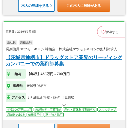
求人の詳細を見る
この求人に興味がある
更新日：2026年7月4日
保存する
正社員
調剤薬局
調剤薬局 マツモトキヨシ 神栖店 株式会社マツモトキヨシの薬剤師求人
【茨城県神栖市】ドラッグストア業界のリーディング
カンパニーでの薬剤師募集
給与
【年収】458万円～700万円
勤務地
茨城県 神栖市
アクセス
ＪＲ成田線(千葉－銚子) 小見川駅
年収700万円以上可
未経験者も応募可能
産休・育休取得実績有り
スキルアップ
店舗数30以上
積極採用中
夏～秋入職可