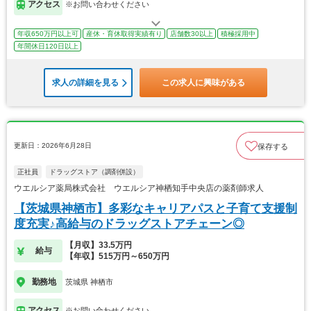
アクセス
※お問い合わせください
年収650万円以上可
産休・育休取得実績有り
店舗数30以上
積極採用中
年間休日120日以上
求人の詳細を見る
この求人に興味がある
更新日：2026年6月28日
保存する
正社員
ドラッグストア（調剤併設）
ウエルシア薬局株式会社 ウエルシア神栖知手中央店の薬剤師求人
【茨城県神栖市】多彩なキャリアパスと子育て支援制
度充実♪高給与のドラッグストアチェーン◎
【月収】33.5万円
給与
【年収】515万円～650万円
勤務地
茨城県 神栖市
アクセス
※お問い合わせください