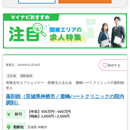
更新日：2024年11月19日
保存する
正社員
調剤薬局
有限会社エフジェイケー 医療法人玉心会 鹿嶋ハートクリニックの薬剤師
求人
薬剤師（茨城県神栖市／鹿嶋ハートクリニックの院内
調剤）
【年収】450万円～600万円
給与
【時給】2,000円～2,500円
勤務地
茨城県 神栖市