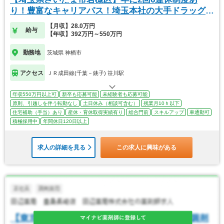
り！豊富なキャリアパス！埼玉本社の大手ドラッグス
トア
【月収】28.0万円
給与
【年収】392万円～550万円
勤務地
茨城県 神栖市
アクセス
ＪＲ成田線(千葉－銚子) 笹川駅
年収550万円以上可
新卒も応募可能
未経験者も応募可能
原則、引越しを伴う転勤なし
土日休み（相談可含む）
残業月10ｈ以下
住宅補助（手当）あり
産休・育休取得実績有り
総合門前
スキルアップ
車通勤可
積極採用中
年間休日120日以上
求人の詳細を見る
この求人に興味がある