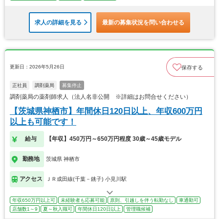
求人の詳細を見る
最新の募集状況を問い合わせる
更新日：2026年5月26日
保存する
正社員
調剤薬局
募集停止
調剤薬局の薬剤師求人（法人名非公開 ※詳細はお問合せください）
【茨城県神栖市】年間休日120日以上、年収600万円
以上も可能です！
給与
【年収】450万円～650万円程度 30歳～45歳モデル
勤務地
茨城県 神栖市
アクセス
ＪＲ成田線(千葉－銚子) 小見川駅
年収650万円以上可
未経験者も応募可能
原則、引越しを伴う転勤なし
車通勤可
店舗数1～9
夏～秋入職可
年間休日120日以上
管理職候補