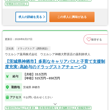
年間休日120日以上
求人の詳細を見る
この求人に興味がある
更新日：2026年6月27日
保存する
正社員
ドラッグストア（調剤併設）
ウエルシア薬局株式会社 ウエルシア神栖大野原店の薬剤師求人
【茨城県神栖市】多彩なキャリアパスと子育て支援制
度充実♪高給与のドラッグストアチェーン◎
【月収】33.5万円
給与
【年収】515万円～650万円
勤務地
茨城県 神栖市
アクセス
※お問い合わせください
年収650万円以上可
産休・育休取得実績有り
店舗数30以上
積極採用中