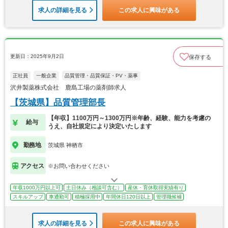
求人の詳細を見る
この求人に興味がある
更新日：2025年9月2日
保存する
正社員
一般企業
品質管理・品質保証・PV・薬事
沢井製薬株式会社 鹿島工場の薬剤師求人
【茨城県】品質管理部長
【年収】1100万円～1300万円※年齢、経験、能力を考慮の
給与
うえ、自社規定により決定いたします
勤務地
茨城県 神栖市
アクセス
※お問い合わせください
年収1000万円以上可
土日休み（相談可含む）
産休・育休取得実績有り
スキルアップ
車通勤可
積極採用中
年間休日120日以上
管理職候補
求人の詳細を見る
この求人に興味がある