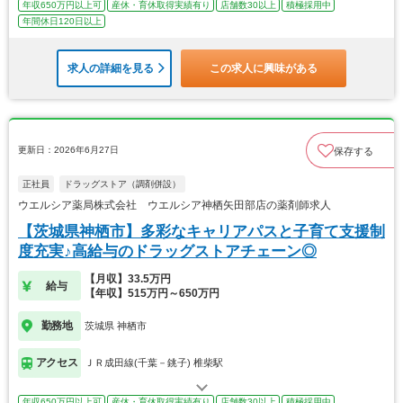
年収650万円以上可
産休・育休取得実績有り
店舗数30以上
積極採用中
年間休日120日以上
求人の詳細を見る
この求人に興味がある
更新日：2026年6月27日
保存する
正社員
ドラッグストア（調剤併設）
ウエルシア薬局株式会社 ウエルシア神栖矢田部店の薬剤師求人
【茨城県神栖市】多彩なキャリアパスと子育て支援制
度充実♪高給与のドラッグストアチェーン◎
【月収】33.5万円
給与
【年収】515万円～650万円
勤務地
茨城県 神栖市
アクセス
ＪＲ成田線(千葉－銚子) 椎柴駅
年収650万円以上可
産休・育休取得実績有り
店舗数30以上
積極採用中