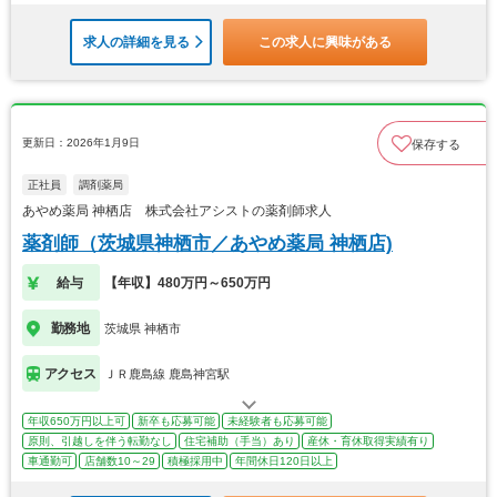
求人の詳細を見る
この求人に興味がある
更新日：2026年1月9日
保存する
正社員
調剤薬局
あやめ薬局 神栖店 株式会社アシストの薬剤師求人
薬剤師（茨城県神栖市／あやめ薬局 神栖店)
給与
【年収】480万円～650万円
勤務地
茨城県 神栖市
アクセス
ＪＲ鹿島線 鹿島神宮駅
年収650万円以上可
新卒も応募可能
未経験者も応募可能
原則、引越しを伴う転勤なし
住宅補助（手当）あり
産休・育休取得実績有り
車通勤可
店舗数10～29
積極採用中
年間休日120日以上