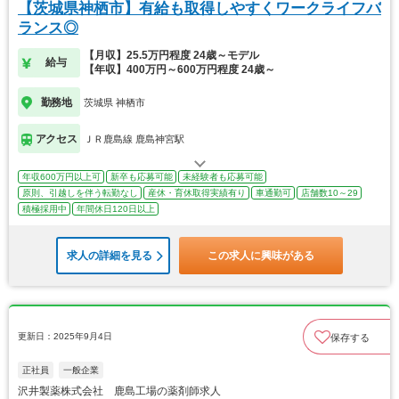
【茨城県神栖市】有給も取得しやすくワークライフバ
ランス◎
【月収】25.5万円程度 24歳～モデル
給与
【年収】400万円～600万円程度 24歳～
勤務地
茨城県 神栖市
アクセス
ＪＲ鹿島線 鹿島神宮駅
年収600万円以上可
新卒も応募可能
未経験者も応募可能
原則、引越しを伴う転勤なし
産休・育休取得実績有り
車通勤可
店舗数10～29
積極採用中
年間休日120日以上
求人の詳細を見る
この求人に興味がある
更新日：2025年9月4日
保存する
正社員
一般企業
沢井製薬株式会社 鹿島工場の薬剤師求人