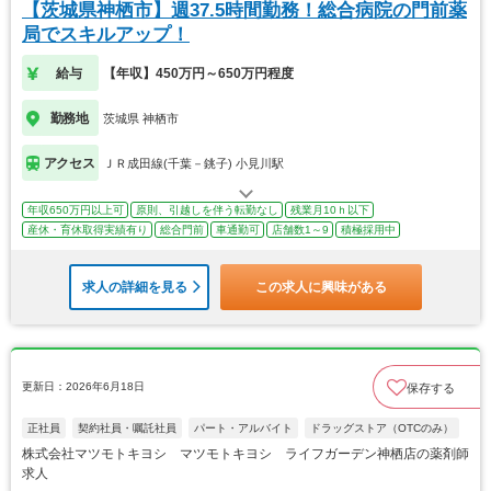
【茨城県神栖市】週37.5時間勤務！総合病院の門前薬
局でスキルアップ！
給与
【年収】450万円～650万円程度
勤務地
茨城県 神栖市
アクセス
ＪＲ成田線(千葉－銚子) 小見川駅
年収650万円以上可
原則、引越しを伴う転勤なし
残業月10ｈ以下
産休・育休取得実績有り
総合門前
車通勤可
店舗数1～9
積極採用中
求人の詳細を見る
この求人に興味がある
更新日：2026年6月18日
保存する
正社員
契約社員・嘱託社員
パート・アルバイト
ドラッグストア（OTCのみ）
株式会社マツモトキヨシ マツモトキヨシ ライフガーデン神栖店の薬剤師
求人