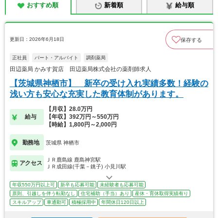
おすすめ順
新着順
給与順
更新日：2026年6月18日
保存する
正社員
パート・アルバイト
調剤薬局
田辺薬局 かみす賀店 田辺薬局株式会社の薬剤師求人
【茨城県神栖市】 新卒の受け入れ実績多数！経験の
浅い方も安心な充実した教育体制があります。
【月収】28.0万円
給与
【年収】392万円～550万円
【時給】1,800円～2,000円
勤務地
茨城県 神栖市
ＪＲ鹿島線 鹿島神宮駅
アクセス
ＪＲ成田線(千葉－銚子) 小見川駅
年収550万円以上可
新卒も応募可能
未経験者も応募可能
原則、引越しを伴う転勤なし
住宅補助（手当）あり
産休・育休取得実績有り
スキルアップ
車通勤可
積極採用中
年間休日120日以上