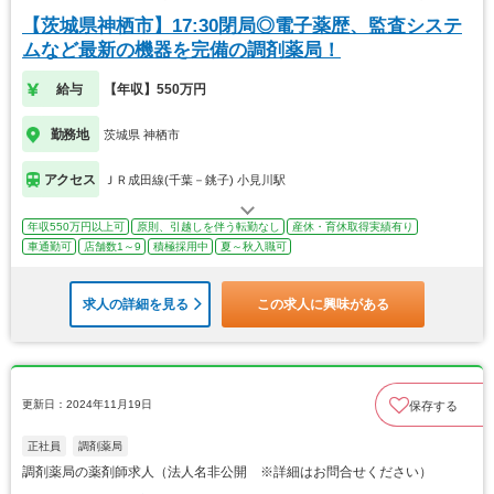
【茨城県神栖市】17:30閉局◎電子薬歴、監査システ
ムなど最新の機器を完備の調剤薬局！
給与
【年収】550万円
勤務地
茨城県 神栖市
アクセス
ＪＲ成田線(千葉－銚子) 小見川駅
年収550万円以上可
原則、引越しを伴う転勤なし
産休・育休取得実績有り
車通勤可
店舗数1～9
積極採用中
夏～秋入職可
求人の詳細を見る
この求人に興味がある
更新日：2024年11月19日
保存する
正社員
調剤薬局
調剤薬局の薬剤師求人（法人名非公開 ※詳細はお問合せください）