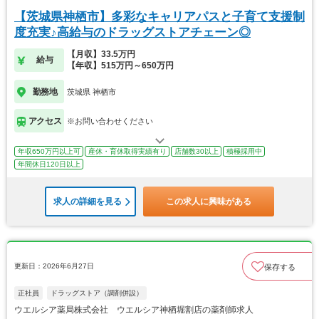
【茨城県神栖市】多彩なキャリアパスと子育て支援制
度充実♪高給与のドラッグストアチェーン◎
【月収】33.5万円
給与
【年収】515万円～650万円
勤務地
茨城県 神栖市
アクセス
※お問い合わせください
年収650万円以上可
産休・育休取得実績有り
店舗数30以上
積極採用中
年間休日120日以上
求人の詳細を見る
この求人に興味がある
更新日：2026年6月27日
保存する
正社員
ドラッグストア（調剤併設）
ウエルシア薬局株式会社 ウエルシア神栖堀割店の薬剤師求人