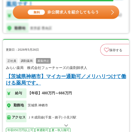
更新日：2026年5月26日
保存する
正社員
調剤薬局
募集停止
みらい薬局 株式会社フューチャーズの薬剤師求人
【茨城県神栖市】マイカー通勤可／メリハリつけて働
ける薬局です。
給与
【年収】480万円～666万円
勤務地
茨城県 神栖市
アクセス
ＪＲ成田線(千葉－銚子) 小見川駅
年収650万円以上可
車通勤可
夏～秋入職可