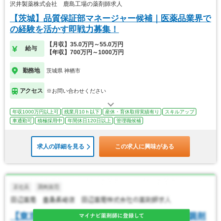
沢井製薬株式会社 鹿島工場の薬剤師求人
【茨城】品質保証部マネージャー候補｜医薬品業界で
の経験を活かす即戦力募集！
【月収】35.0万円～55.0万円
給与
【年収】700万円～1000万円
勤務地
茨城県 神栖市
アクセス
※お問い合わせください
年収1000万円以上可
残業月10ｈ以下
産休・育休取得実績有り
スキルアップ
車通勤可
積極採用中
年間休日120日以上
管理職候補
求人の詳細を見る
この求人に興味がある