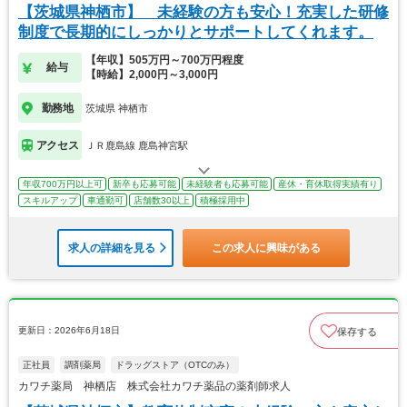
【茨城県神栖市】 未経験の方も安心！充実した研修
制度で長期的にしっかりとサポートしてくれます。
【年収】505万円～700万円程度
給与
【時給】2,000円～3,000円
勤務地
茨城県 神栖市
アクセス
ＪＲ鹿島線 鹿島神宮駅
年収700万円以上可
新卒も応募可能
未経験者も応募可能
産休・育休取得実績有り
スキルアップ
車通勤可
店舗数30以上
積極採用中
求人の詳細を見る
この求人に興味がある
更新日：2026年6月18日
保存する
正社員
調剤薬局
ドラッグストア（OTCのみ）
カワチ薬局 神栖店 株式会社カワチ薬品の薬剤師求人