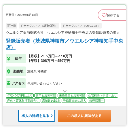
更新日：2026年6月18日
保存する
正社員
ドラッグストア（調剤併設）
ドラッグストア（OTCのみ）
ウエルシア薬局株式会社 ウエルシア神栖知手中央店の登録販売者の求人
登録販売者（茨城県神栖市／ウエルシア神栖知手中央
店）
【月収】21.5万円～27.0万円
給与
【年収】308万円～450万円
勤務地
茨城県 神栖市
アクセス
※お問い合わせください
年収450万円以上可
新卒も応募可能
未経験者も応募可能
住宅補助（手当）あり
産休・育休取得実績有り
店舗数30以上
登録販売者の求人
積極採用中
求人の詳細を見る
この求人に興味がある