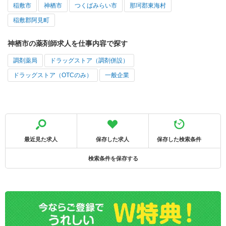
稲敷市
神栖市
つくばみらい市
那珂郡東海村
稲敷郡阿見町
神栖市の薬剤師求人を仕事内容で探す
調剤薬局
ドラッグストア（調剤併設）
ドラッグストア（OTCのみ）
一般企業
最近見た求人
保存した求人
保存した検索条件
検索条件を保存する