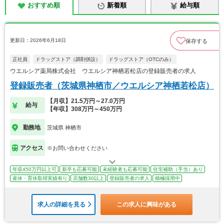
おすすめ順
新着順
給与順
更新日：2026年6月18日
保存する
正社員
ドラッグストア（調剤併設）
ドラッグストア（OTCのみ）
ウエルシア薬局株式会社 ウエルシア神栖若松店の登録販売者の求人
登録販売者（茨城県神栖市／ウエルシア神栖若松店）
【月収】21.5万円～27.0万円
給与
【年収】308万円～450万円
勤務地
茨城県 神栖市
アクセス
※お問い合わせください
年収450万円以上可
新卒も応募可能
未経験者も応募可能
住宅補助（手当）あり
産休・育休取得実績有り
店舗数30以上
登録販売者の求人
積極採用中
求人の詳細を見る
この求人に興味がある