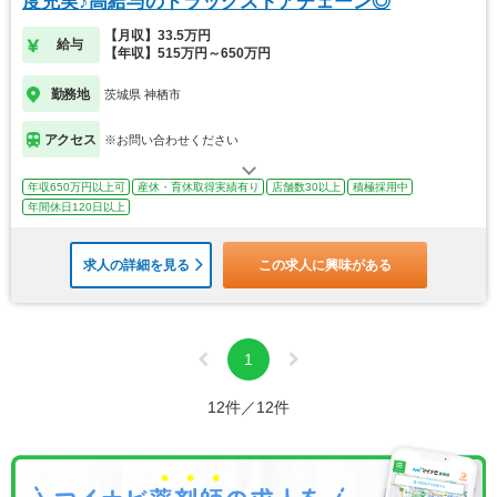
度充実♪高給与のドラッグストアチェーン◎
【月収】33.5万円
給与
【年収】515万円～650万円
勤務地
茨城県 神栖市
アクセス
※お問い合わせください
年収650万円以上可
産休・育休取得実績有り
店舗数30以上
積極採用中
年間休日120日以上
求人の詳細を見る
この求人に興味がある
1
12件／12件