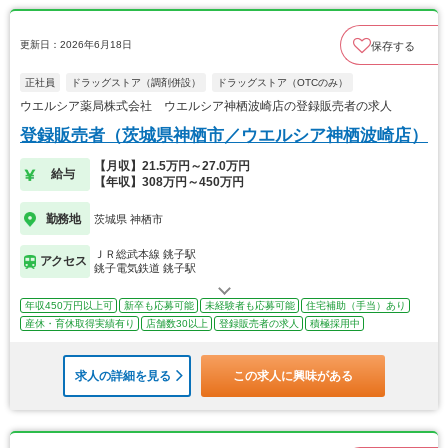
更新日：2026年6月18日
保存する
正社員
ドラッグストア（調剤併設）
ドラッグストア（OTCのみ）
ウエルシア薬局株式会社 ウエルシア神栖波崎店の登録販売者の求人
登録販売者（茨城県神栖市／ウエルシア神栖波崎店）
【月収】21.5万円～27.0万円
給与
【年収】308万円～450万円
勤務地
茨城県 神栖市
ＪＲ総武本線 銚子駅
アクセス
銚子電気鉄道 銚子駅
年収450万円以上可
新卒も応募可能
未経験者も応募可能
住宅補助（手当）あり
産休・育休取得実績有り
店舗数30以上
登録販売者の求人
積極採用中
求人の詳細を見る
この求人に興味がある