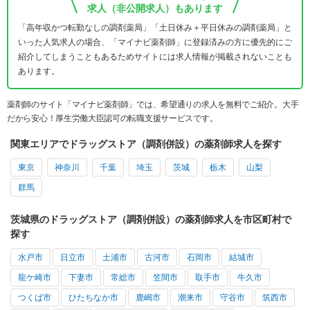
求人（非公開求人）もあります
「高年収かつ転勤なしの調剤薬局」「土日休み＋平日休みの調剤薬局」と
いった人気求人の場合、「マイナビ薬剤師」に登録済みの方に優先的にご
紹介してしまうこともあるためサイトには求人情報が掲載されないことも
あります。
薬剤師のサイト「マイナビ薬剤師」では、希望通りの求人を無料でご紹介。大手
だから安心！厚生労働大臣認可の転職支援サービスです。
関東エリアでドラッグストア（調剤併設）の薬剤師求人を探す
東京
神奈川
千葉
埼玉
茨城
栃木
山梨
群馬
茨城県のドラッグストア（調剤併設）の薬剤師求人を市区町村で
探す
水戸市
日立市
土浦市
古河市
石岡市
結城市
龍ケ崎市
下妻市
常総市
笠間市
取手市
牛久市
つくば市
ひたちなか市
鹿嶋市
潮来市
守谷市
筑西市