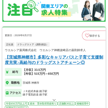
更新日：2026年6月27日
保存する
正社員
ドラッグストア（調剤併設）
ウエルシア薬局株式会社 ウエルシア神栖波崎店の薬剤師求人
【茨城県神栖市】多彩なキャリアパスと子育て支援制
度充実♪高給与のドラッグストアチェーン◎
【月収】33.5万円
給与
【年収】515万円～650万円
勤務地
茨城県 神栖市
ＪＲ総武本線 銚子駅
アクセス
銚子電気鉄道 銚子駅
年収650万円以上可
産休・育休取得実績有り
店舗数30以上
積極採用中
年間休日120日以上