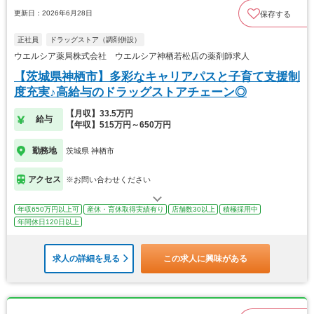
更新日：2026年6月28日
保存する
正社員
ドラッグストア（調剤併設）
ウエルシア薬局株式会社 ウエルシア神栖若松店の薬剤師求人
【茨城県神栖市】多彩なキャリアパスと子育て支援制
度充実♪高給与のドラッグストアチェーン◎
【月収】33.5万円
給与
【年収】515万円～650万円
勤務地
茨城県 神栖市
アクセス
※お問い合わせください
年収650万円以上可
産休・育休取得実績有り
店舗数30以上
積極採用中
年間休日120日以上
求人の詳細を見る
この求人に興味がある