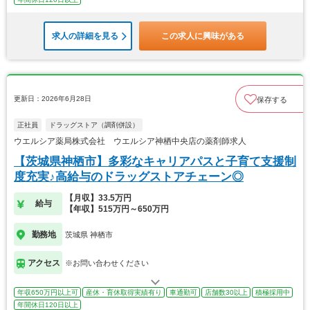
求人の詳細を見る
この求人に興味がある
更新日：2026年6月28日
保存する
正社員
ドラッグストア（調剤併設）
ウエルシア薬局株式会社 ウエルシア神栖中央店の薬剤師求人
【茨城県神栖市】多彩なキャリアパスと子育て支援制
度充実♪高給与のドラッグストアチェーン◎
【月収】33.5万円
給与
【年収】515万円～650万円
勤務地
茨城県 神栖市
アクセス
※お問い合わせください
年収650万円以上可
産休・育休取得実績有り
車通勤可
店舗数30以上
積極採用中
年間休日120日以上