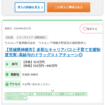
求人の詳細を見る
この求人に興味がある
更新日：2026年6月27日
保存する
正社員
ドラッグストア（調剤併設）
ウエルシア薬局株式会社 ウエルシア神栖大野原店の薬剤師求人
【茨城県神栖市】多彩なキャリアパスと子育て支援制
度充実♪高給与のドラッグストアチェーン◎
【月収】33.5万円
給与
【年収】515万円～650万円
勤務地
茨城県 神栖市
アクセス
※お問い合わせください
年収650万円以上可
産休・育休取得実績有り
店舗数30以上
積極採用中
年間休日120日以上