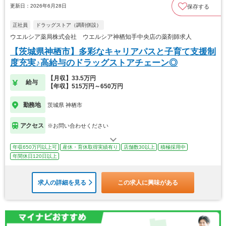
更新日：2026年6月28日
保存する
正社員
ドラッグストア（調剤併設）
ウエルシア薬局株式会社 ウエルシア神栖知手中央店の薬剤師求人
【茨城県神栖市】多彩なキャリアパスと子育て支援制
度充実♪高給与のドラッグストアチェーン◎
【月収】33.5万円
給与
【年収】515万円～650万円
勤務地
茨城県 神栖市
アクセス
※お問い合わせください
年収650万円以上可
産休・育休取得実績有り
店舗数30以上
積極採用中
年間休日120日以上
求人の詳細を見る
この求人に興味がある