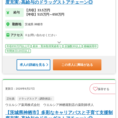
度充実♪高給与のドラッグストアチェーン◎
【月収】33.5万円
給与
【年収】515万円～650万円
勤務地
茨城県 神栖市
アクセス
※お問い合わせください
年収650万円以上可
産休・育休取得実績有り
店舗数30以上
積極採用中
年間休日120日以上
求人の詳細を見る
この求人に興味がある
更新日：2026年6月27日
保存する
正社員
ドラッグストア（調剤併設）
ウエルシア薬局株式会社 ウエルシア神栖堀割店の薬剤師求人
【茨城県神栖市】多彩なキャリアパスと子育て支援制