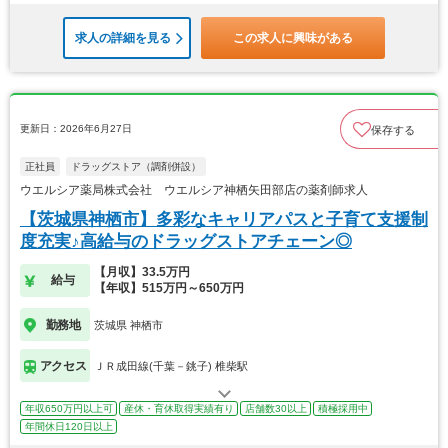
求人の詳細を見る
この求人に興味がある
更新日：2026年6月27日
保存する
正社員
ドラッグストア（調剤併設）
ウエルシア薬局株式会社 ウエルシア神栖矢田部店の薬剤師求人
【茨城県神栖市】多彩なキャリアパスと子育て支援制
度充実♪高給与のドラッグストアチェーン◎
【月収】33.5万円
給与
【年収】515万円～650万円
勤務地
茨城県 神栖市
アクセス
ＪＲ成田線(千葉－銚子) 椎柴駅
年収650万円以上可
産休・育休取得実績有り
店舗数30以上
積極採用中
年間休日120日以上