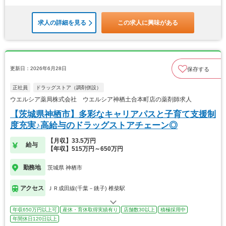
求人の詳細を見る
この求人に興味がある
更新日：2026年6月28日
保存する
正社員
ドラッグストア（調剤併設）
ウエルシア薬局株式会社 ウエルシア神栖土合本町店の薬剤師求人
【茨城県神栖市】多彩なキャリアパスと子育て支援制
度充実♪高給与のドラッグストアチェーン◎
【月収】33.5万円
給与
【年収】515万円～650万円
勤務地
茨城県 神栖市
アクセス
ＪＲ成田線(千葉－銚子) 椎柴駅
年収650万円以上可
産休・育休取得実績有り
店舗数30以上
積極採用中
年間休日120日以上