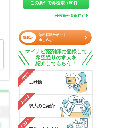
この条件で再検索（
50
件）
検索条件を保存する
無料転職サポートに
簡単1分
申し込む
マイナビ薬剤師に登録して
希望通りの求人を
紹介してもらう！
STEP1
ご登録
STEP2
求人のご紹介
STEP3