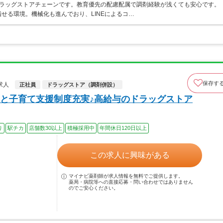
うドラッグストアチェーンです。教育優先の配慮配属で調剤経験が浅くても安心です。
せる環境。機械化も進んでおり、LINEによるコ…
保存す
求人
正社員
ドラッグストア（調剤併設）
と子育て支援制度充実♪高給与のドラッグストア
り
駅チカ
店舗数30以上
積極採用中
年間休日120日以上
この求人に興味がある
マイナビ薬剤師が求人情報を無料でご提供します。
薬局・病院等への直接応募・問い合わせではありません
のでご安心ください。