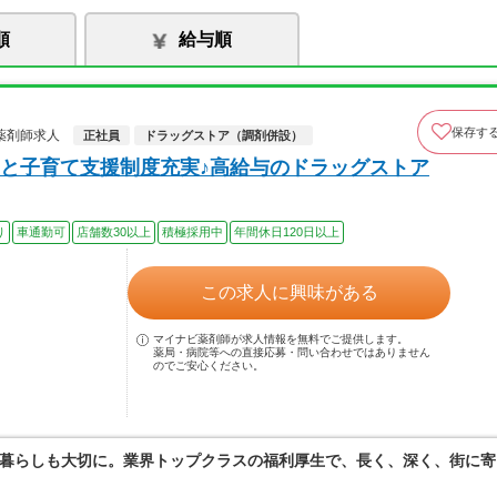
順
給与順
保存す
薬剤師求人
正社員
ドラッグストア（調剤併設）
と子育て支援制度充実♪高給与のドラッグストア
り
車通勤可
店舗数30以上
積極採用中
年間休日120日以上
この求人に興味がある
マイナビ薬剤師が求人情報を無料でご提供します。
薬局・病院等への直接応募・問い合わせではありません
のでご安心ください。
暮らしも大切に。業界トップクラスの福利厚生で、長く、深く、街に寄