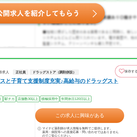
保存す
師求人
正社員
ドラッグストア（調剤併設）
スと子育て支援制度充実♪高給与のドラッグスト
り
駅チカ
店舗数30以上
積極採用中
年間休日120日以上
この求人に興味がある
マイナビ薬剤師が求人情報を無料でご提供します。
薬局・病院等への直接応募・問い合わせではありません
のでご安心ください。