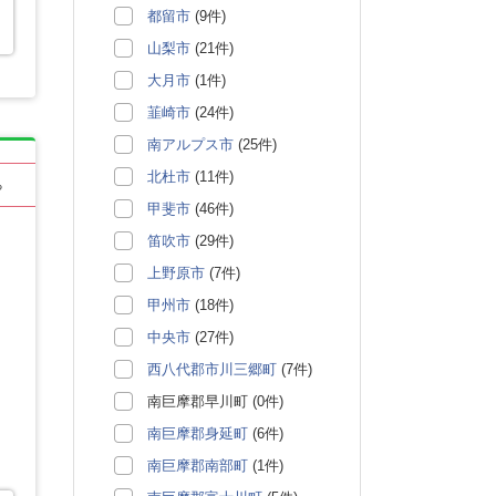
都留市
(9件)
山梨市
(21件)
大月市
(1件)
韮崎市
(24件)
南アルプス市
(25件)
北杜市
(11件)
る
甲斐市
(46件)
笛吹市
(29件)
上野原市
(7件)
甲州市
(18件)
中央市
(27件)
西八代郡市川三郷町
(7件)
南巨摩郡早川町 (0件)
南巨摩郡身延町
(6件)
南巨摩郡南部町
(1件)