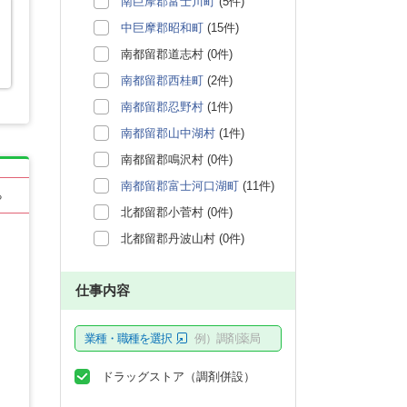
南巨摩郡富士川町
(5件)
中巨摩郡昭和町
(15件)
南都留郡道志村 (0件)
南都留郡西桂町
(2件)
南都留郡忍野村
(1件)
南都留郡山中湖村
(1件)
南都留郡鳴沢村 (0件)
南都留郡富士河口湖町
(11件)
る
北都留郡小菅村 (0件)
北都留郡丹波山村 (0件)
仕事内容
業種・職種を選択
例）調剤薬局
ドラッグストア（調剤併設）