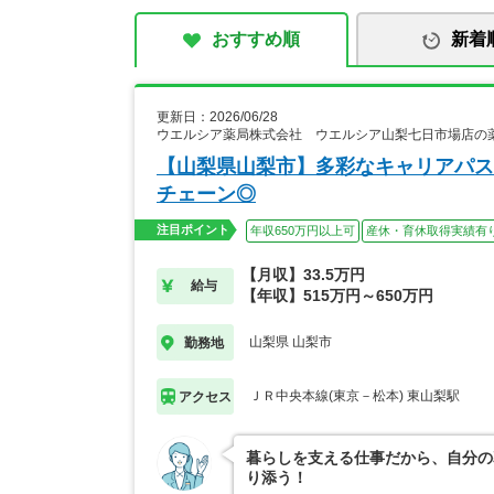
おすすめ順
新着
更新日：2026/06/28
ウエルシア薬局株式会社 ウエルシア山梨七日市場店の
【山梨県山梨市】多彩なキャリアパス
チェーン◎
注目ポイント
年収650万円以上可
産休・育休取得実績有
【月収】33.5万円
給与
【年収】515万円～650万円
山梨県 山梨市
勤務地
ＪＲ中央本線(東京－松本) 東山梨駅
アクセス
暮らしを支える仕事だから、自分の
り添う！