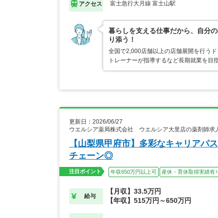
富士急行大月線 富士山駅
アクセス
暮らしを支える仕事だから、自分の
り添う！
全国で2,000店舗以上の店舗展開を行
トレーナーが指導するなど長期就業を目指
更新日：2026/06/27
ウエルシア薬局株式会社 ウエルシア大里店の薬剤師求
【山梨県甲府市】多彩なキャリアパス
チェーン◎
注目ポイント
年収650万円以上可
産休・育休取得実績有
【月収】33.5万円
給与
【年収】515万円～650万円