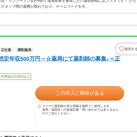
型・マンツーマン型が9割と地域密着を重視したい薬剤師様におススメです！ さら
はスタッフ間の連携が取れており、チームワークを大…
保存す
正社員
調剤薬局
想定年収500万円～☆薬局にて薬剤師の募集♪＜正
年間休日120日以上
この求人に興味がある
マイナビ薬剤師が求人情報を無料でご提供します。
薬局・病院等への直接応募・問い合わせではありません
のでご安心ください。