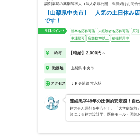
調剤薬局の薬剤師求人（法人名非公開 ※詳細はお問合
【山梨県中央市】 人気の土日休み店
です！
注目ポイント
新卒も応募可能
未経験者も応募可能
原則
車通勤可
店舗数30以上
積極採用中
【時給】2,000円～
給与
山梨県 中央市
勤務地
ＪＲ身延線 常永駅
アクセス
連続黒字48年の圧倒的安定感！自己
処方せん調剤を中心とし、「大学病院前」
師による処方設計学、医療モール・医師