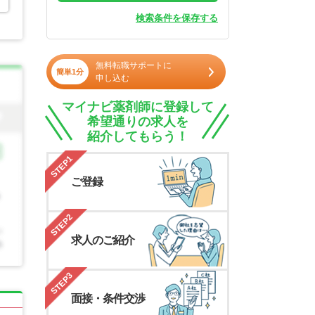
検索条件を保存する
無料転職サポートに
簡単1分
申し込む
マイナビ薬剤師に登録して
希望通りの求人を
紹介してもらう！
STEP1
ご登録
STEP2
求人のご紹介
STEP3
面接・条件交渉