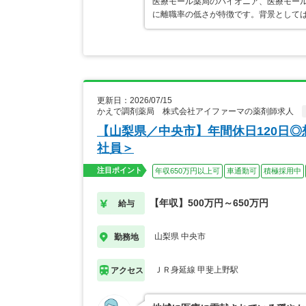
医療モール薬局のパイオニア、医療モール
に離職率の低さが特徴です。背景として
更新日：2026/07/15
かえで調剤薬局 株式会社アイファーマの薬剤師求人
【山梨県／中央市】年間休日120日◎
社員＞
注目ポイント
年収650万円以上可
車通勤可
積極採用中
【年収】500万円～650万円
給与
山梨県 中央市
勤務地
ＪＲ身延線 甲斐上野駅
アクセス