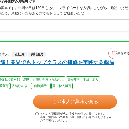
な雰囲気の薬局です！
募集です。年間休日は120日もあり、プライベートを大切にしながらご勤務いただ
のため、業務に不安がある方でも安心してご勤務いただ…
保存す
師求人
正社員
調剤薬局
舗！業界でもトップクラスの研修を実践する薬局
験者も応募可能
原則、引越しを伴う転勤なし
住宅補助（手当）あり
通勤可
店舗数30以上
積極採用中
夏～秋入職可
この求人に興味がある
マイナビ薬剤師が求人情報を無料でご提供します。
薬局・病院等への直接応募・問い合わせではありません
のでご安心ください。