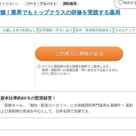
保存す
せください）
パート・アルバイト
調剤薬局
舗！業界でもトップクラスの研修を実践する薬局
、引越しを伴う転勤なし
住宅補助（手当）あり
産休・育休取得実績有り
スキルアップ
この求人に興味がある
マイナビ薬剤師が求人情報を無料でご提供します。
薬局・病院等への直接応募・問い合わせではありません
のでご安心ください。
資本比率約60％の堅実経営！
「医療モール」「都内・駅前ロータリー」に大規模調剤専門薬局を展開中！ 薬剤
および薬剤師の育成を中心として、日本全国で活躍でき…