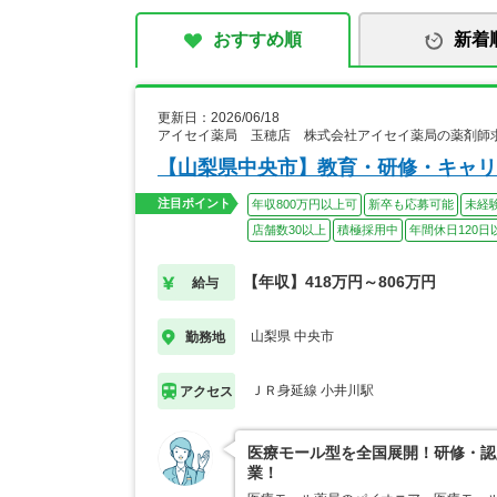
おすすめ順
新着
更新日：2026/06/18
アイセイ薬局 玉穂店 株式会社アイセイ薬局の薬剤師
【山梨県中央市】教育・研修・キャリ
注目ポイント
年収800万円以上可
新卒も応募可能
未経
店舗数30以上
積極採用中
年間休日120日
【年収】418万円～806万円
給与
山梨県 中央市
勤務地
ＪＲ身延線 小井川駅
アクセス
医療モール型を全国展開！研修・認
業！