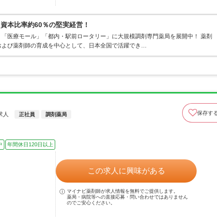
資本比率約60％の堅実経営！
「医療モール」「都内・駅前ロータリー」に大規模調剤専門薬局を展開中！ 薬剤
および薬剤師の育成を中心として、日本全国で活躍でき…
保存す
求人
正社員
調剤薬局
中
年間休日120日以上
この求人に興味がある
マイナビ薬剤師が求人情報を無料でご提供します。
薬局・病院等への直接応募・問い合わせではありません
のでご安心ください。