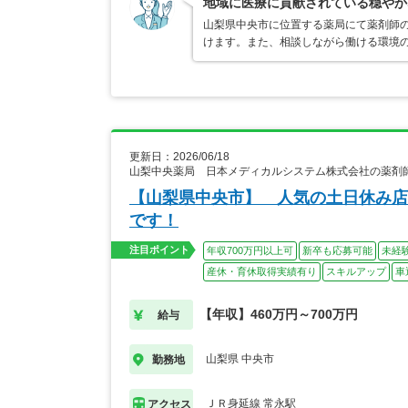
地域に医療に貢献されている穏やか
山梨県中央市に位置する薬局にて薬剤師の
けます。また、相談しながら働ける環境
更新日：2026/06/18
山梨中央薬局 日本メディカルシステム株式会社の薬剤
【山梨県中央市】 人気の土日休み店
です！
注目ポイント
年収700万円以上可
新卒も応募可能
未経
産休・育休取得実績有り
スキルアップ
車
【年収】460万円～700万円
給与
山梨県 中央市
勤務地
ＪＲ身延線 常永駅
アクセス