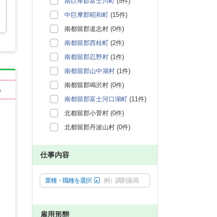
南巨摩郡富士川町
(5件)
中巨摩郡昭和町
(15件)
南都留郡道志村 (0件)
南都留郡西桂町
(2件)
南都留郡忍野村
(1件)
南都留郡山中湖村
(1件)
南都留郡鳴沢村 (0件)
る
南都留郡富士河口湖町
(11件)
北都留郡小菅村 (0件)
北都留郡丹波山村 (0件)
仕事内容
業種・職種を選択
例）調剤薬局
雇用形態