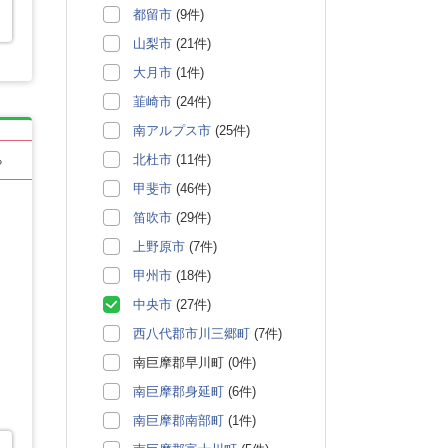
都留市
(9件)
山梨市
(21件)
大月市
(1件)
韮崎市
(24件)
南アルプス市
(25件)
北杜市
(11件)
る
甲斐市
(46件)
笛吹市
(29件)
上野原市
(7件)
甲州市
(18件)
中央市
(27件)
西八代郡市川三郷町
(7件)
南巨摩郡早川町 (0件)
南巨摩郡身延町
(6件)
南巨摩郡南部町
(1件)