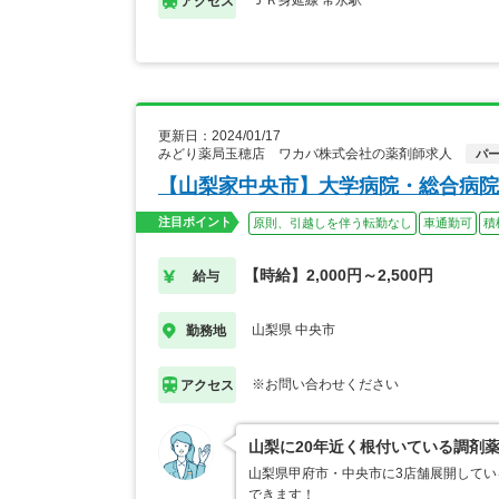
ＪＲ身延線 常永駅
アクセス
更新日：2024/01/17
みどり薬局玉穂店 ワカバ株式会社の薬剤師求人
パ
【山梨家中央市】大学病院・総合病院
注目ポイント
原則、引越しを伴う転勤なし
車通勤可
積
【時給】2,000円～2,500円
給与
山梨県 中央市
勤務地
※お問い合わせください
アクセス
山梨に20年近く根付いている調剤
山梨県甲府市・中央市に3店舗展開してい
できます！