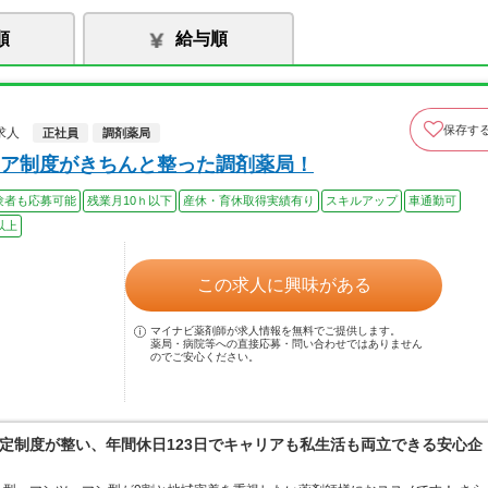
順
給与順
保存す
求人
正社員
調剤薬局
ア制度がきちんと整った調剤薬局！
験者も応募可能
残業月10ｈ以下
産休・育休取得実績有り
スキルアップ
車通勤可
以上
この求人に興味がある
マイナビ薬剤師が求人情報を無料でご提供します。
薬局・病院等への直接応募・問い合わせではありません
のでご安心ください。
定制度が整い、年間休日123日でキャリアも私生活も両立できる安心企