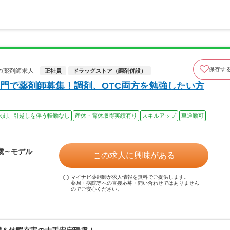
保存す
の薬剤師求人
正社員
ドラッグストア（調剤併設）
門で薬剤師募集！調剤、OTC両方を勉強したい方
原則、引越しを伴う転勤なし
産休・育休取得実績有り
スキルアップ
車通勤可
2歳～モデル
この求人に興味がある
マイナビ薬剤師が求人情報を無料でご提供します。
薬局・病院等への直接応募・問い合わせではありません
のでご安心ください。