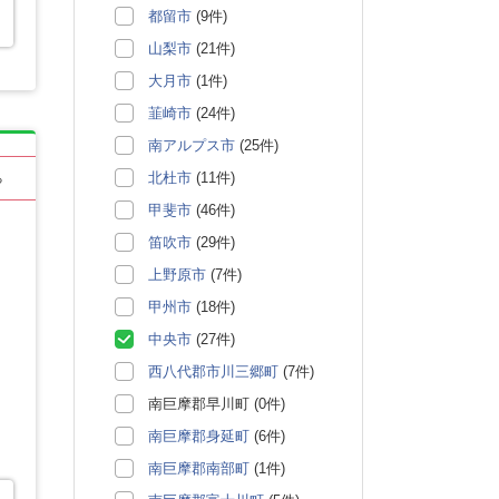
都留市
(9件)
山梨市
(21件)
大月市
(1件)
韮崎市
(24件)
南アルプス市
(25件)
北杜市
(11件)
る
甲斐市
(46件)
笛吹市
(29件)
上野原市
(7件)
甲州市
(18件)
中央市
(27件)
西八代郡市川三郷町
(7件)
南巨摩郡早川町 (0件)
南巨摩郡身延町
(6件)
南巨摩郡南部町
(1件)