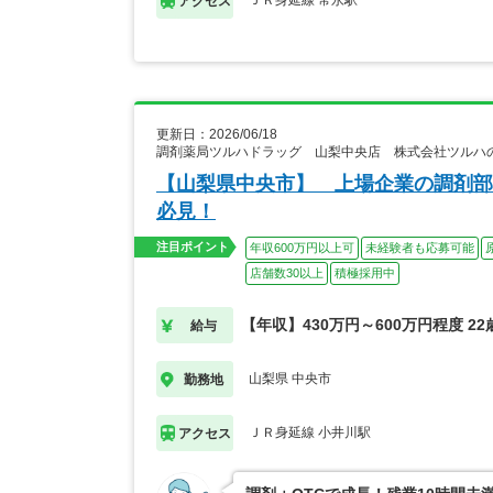
ＪＲ身延線 常永駅
アクセス
更新日：2026/06/18
調剤薬局ツルハドラッグ 山梨中央店 株式会社ツルハ
【山梨県中央市】 上場企業の調剤部
必見！
注目ポイント
年収600万円以上可
未経験者も応募可能
店舗数30以上
積極採用中
【年収】430万円～600万円程度 2
給与
山梨県 中央市
勤務地
ＪＲ身延線 小井川駅
アクセス