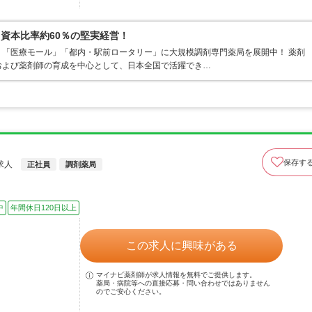
資本比率約60％の堅実経営！
「医療モール」「都内・駅前ロータリー」に大規模調剤専門薬局を展開中！ 薬剤
および薬剤師の育成を中心として、日本全国で活躍でき…
保存す
求人
正社員
調剤薬局
中
年間休日120日以上
この求人に興味がある
マイナビ薬剤師が求人情報を無料でご提供します。
薬局・病院等への直接応募・問い合わせではありません
のでご安心ください。