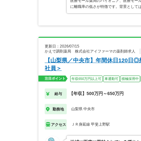
医療モール薬局のパイオニア、医療モール
に離職率の低さが特徴です。背景として
更新日：2026/07/15
かえで調剤薬局 株式会社アイファーマの薬剤師求人
【山梨県／中央市】年間休日120日◎
社員＞
注目ポイント
年収650万円以上可
車通勤可
積極採用中
【年収】500万円～650万円
給与
山梨県 中央市
勤務地
ＪＲ身延線 甲斐上野駅
アクセス