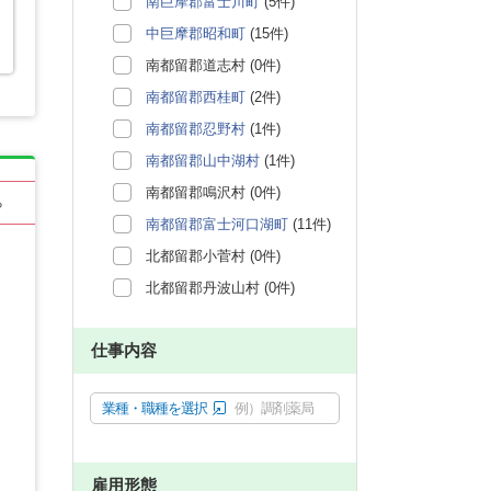
南巨摩郡富士川町
(5件)
中巨摩郡昭和町
(15件)
南都留郡道志村 (0件)
南都留郡西桂町
(2件)
南都留郡忍野村
(1件)
南都留郡山中湖村
(1件)
南都留郡鳴沢村 (0件)
る
南都留郡富士河口湖町
(11件)
北都留郡小菅村 (0件)
北都留郡丹波山村 (0件)
仕事内容
業種・職種を選択
例）調剤薬局
雇用形態