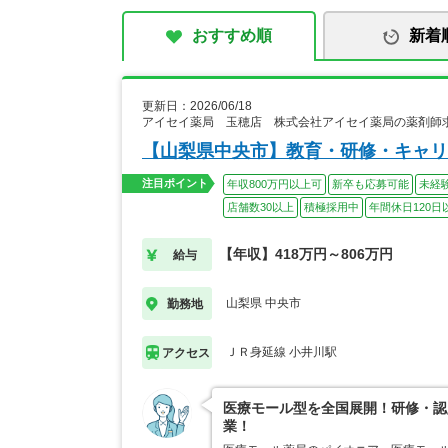
おすすめ順
新着
更新日：2026/06/18
アイセイ薬局 玉穂店 株式会社アイセイ薬局の薬剤師
【山梨県中央市】教育・研修・キャリ
注目ポイント
年収800万円以上可
新卒も応募可能
未経
店舗数30以上
積極採用中
年間休日120日
【年収】418万円～806万円
給与
山梨県 中央市
勤務地
ＪＲ身延線 小井川駅
アクセス
医療モール型を全国展開！研修・認
業！