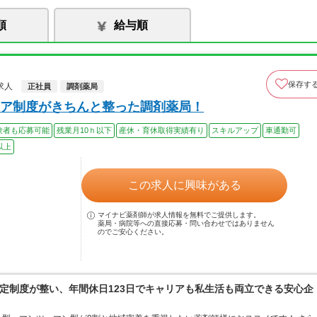
順
給与順
保存す
求人
正社員
調剤薬局
ア制度がきちんと整った調剤薬局！
験者も応募可能
残業月10ｈ以下
産休・育休取得実績有り
スキルアップ
車通勤可
以上
この求人に興味がある
マイナビ薬剤師が求人情報を無料でご提供します。
薬局・病院等への直接応募・問い合わせではありません
のでご安心ください。
定制度が整い、年間休日123日でキャリアも私生活も両立できる安心企