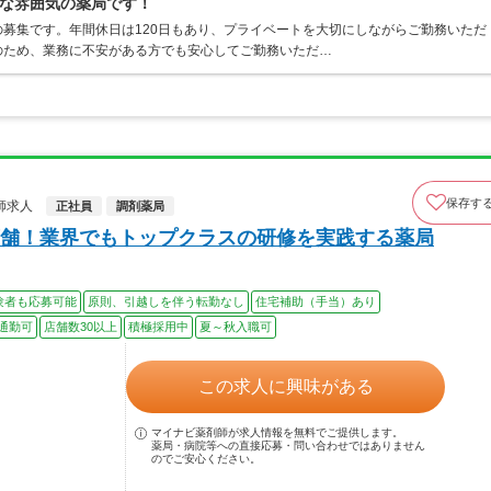
な雰囲気の薬局です！
募集です。年間休日は120日もあり、プライベートを大切にしながらご勤務いただ
のため、業務に不安がある方でも安心してご勤務いただ…
保存す
師求人
正社員
調剤薬局
舗！業界でもトップクラスの研修を実践する薬局
験者も応募可能
原則、引越しを伴う転勤なし
住宅補助（手当）あり
通勤可
店舗数30以上
積極採用中
夏～秋入職可
この求人に興味がある
マイナビ薬剤師が求人情報を無料でご提供します。
薬局・病院等への直接応募・問い合わせではありません
のでご安心ください。