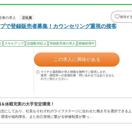
保存す
売者の求人
正社員
プで登録販売者募集！カウンセリング重視の接客
り
スキルアップ
店舗数30以上
登録販売者の求人
積極採用中
この求人に興味がある
マイナビ薬剤師が求人情報を無料でご提供します。
薬局・病院等への直接応募・問い合わせではありません
のでご安心ください。
満＆休暇充実の大手安定環境！
信念にしており、社員もそれぞれのライフステージに合わせた働き方を選択できるよ
く環境や福利厚生、また自己啓発に繋がる研修制度が整っ…