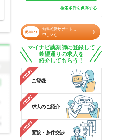
検索条件を保存する
無料転職サポートに
簡単1分
申し込む
マイナビ薬剤師に登録して
希望通りの求人を
紹介してもらう！
STEP1
ご登録
STEP2
求人のご紹介
STEP3
面接・条件交渉