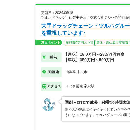
更新日：2026/06/18
ツルハドラッグ 山梨中央店 株式会社ツルハの登録販
大手ドラッグチェーン・ツルハグルー
を重視しています♪
注目ポイント
年収500万円以上可
産休・育休取得実績有
【月収】18.0万円～28.5万円程度
給与
【年収】350万円～500万円
山梨県 中央市
勤務地
ＪＲ身延線 常永駅
アクセス
調剤＋OTCで成長！残業10時間未
働く人が健康にイキイキとしている事を
うになっています。ツルハグループの働