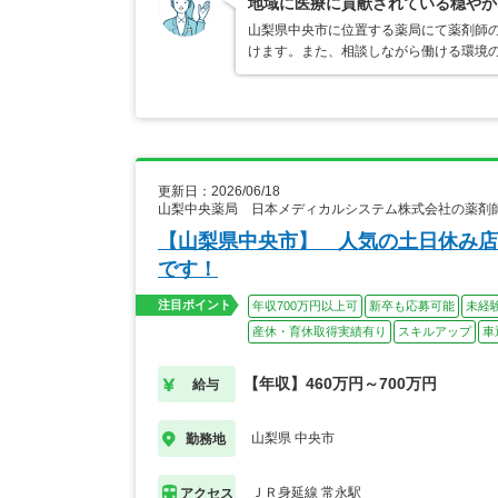
地域に医療に貢献されている穏やか
山梨県中央市に位置する薬局にて薬剤師の
けます。また、相談しながら働ける環境
更新日：2026/06/18
山梨中央薬局 日本メディカルシステム株式会社の薬剤
【山梨県中央市】 人気の土日休み店
です！
注目ポイント
年収700万円以上可
新卒も応募可能
未経
産休・育休取得実績有り
スキルアップ
車
【年収】460万円～700万円
給与
山梨県 中央市
勤務地
ＪＲ身延線 常永駅
アクセス