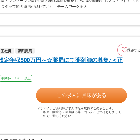
型・マンツーマン型が9割と地域密着を重視したい薬剤師様におススメです！ さら
はスタッフ間の連携が取れており、チームワークを大…
保存す
正社員
調剤薬局
想定年収500万円～☆薬局にて薬剤師の募集♪＜正
年間休日120日以上
この求人に興味がある
マイナビ薬剤師が求人情報を無料でご提供します。
薬局・病院等への直接応募・問い合わせではありません
のでご安心ください。