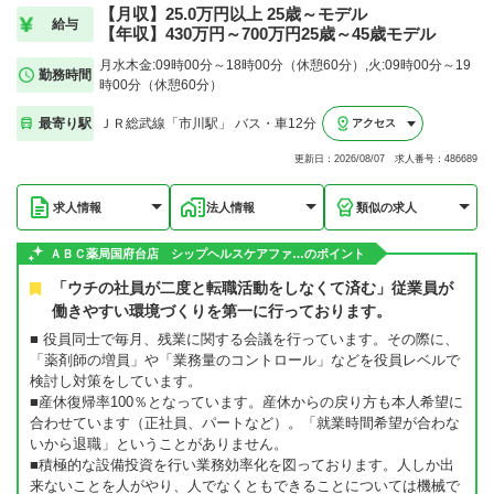
【月収】25.0万円以上 25歳～モデル
給与
【年収】430万円～700万円25歳～45歳モデル
月水木金:09時00分～18時00分（休憩60分）,火:09時00分～19
勤務時間
時00分（休憩60分）
最寄り駅
ＪＲ総武線「市川駅」 バス・車12分
アクセス
更新日：2026/08/07 求人番号：486689
求人情報
法人情報
類似の求人
ＡＢＣ薬局国府台店 シップヘルスケアファ…のポイント
「ウチの社員が二度と転職活動をしなくて済む」従業員が
働きやすい環境づくりを第一に行っております。
■ 役員同士で毎月、残業に関する会議を行っています。その際に、
「薬剤師の増員」や「業務量のコントロール」などを役員レベルで
検討し対策をしています。
■産休復帰率100％となっています。産休からの戻り方も本人希望に
合わせています（正社員、パートなど）。「就業時間希望が合わな
いから退職」ということがありません。
■積極的な設備投資を行い業務効率化を図っております。人しか出
来ないことを人がやり、人でなくともできることについては機械で