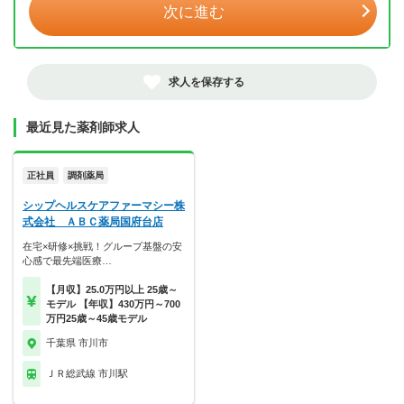
次に進む
求人を保存する
最近見た薬剤師求人
正社員
調剤薬局
シップヘルスケアファーマシー株
式会社 ＡＢＣ薬局国府台店
在宅×研修×挑戦！グループ基盤の安
心感で最先端医療…
【月収】25.0万円以上 25歳～
モデル 【年収】430万円～700
万円25歳～45歳モデル
千葉県 市川市
ＪＲ総武線 市川駅