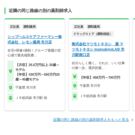
近隣の同じ路線の別の薬剤師求人
正社員
調剤薬局
正社員
調剤薬局
ドラッグストア（調剤併設）
シップヘルスケアファーマシー株
式会社 レモン薬局 市川店
株式会社マツモトキヨシ 薬 マ
ツモトキヨシ matsukiyoLAB 市
在宅×研修×挑戦！グループ基盤の安
川駅南口店
心感で最先端医療…
自分らしく働く。それが、いい仕事
【月収】25.0万円以上 25歳～
の第一歩。選択的週…
モデル
【年収】430万円～550万円25
【年収】458万円～700万円
歳～45歳モデル
千葉県 市川市
千葉県 市川市
ＪＲ総武線 市川駅
ＪＲ総武線 市川駅 他
近隣の同じ路線の別の薬剤師求人をもっと見る