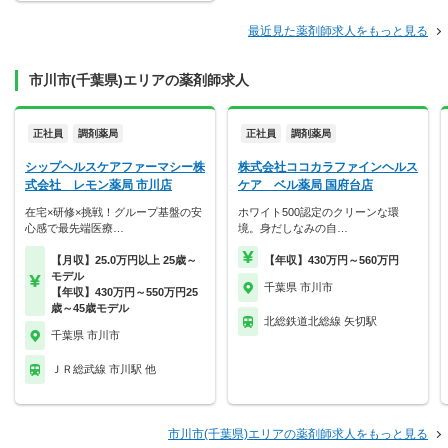
最近見た薬剤師求人をもっと見る
市川市(千葉県)エリアの薬剤師求人
正社員
調剤薬局
正社員
調剤薬局
シップヘルスケアファーマシー株
株式会社ココカラファインヘルス
式会社 レモン薬局 市川店
ケア ベル薬局 国府台店
在宅×研修×挑戦！グループ基盤の安
ホワイト500認定のクリーンな環
心感で最先端医療…
境。身だしなみの自…
【月収】25.0万円以上 25歳～
【年収】430万円～560万円
モデル
千葉県 市川市
【年収】430万円～550万円25
歳～45歳モデル
北総鉄道北総線 矢切駅
千葉県 市川市
ＪＲ総武線 市川駅 他
市川市(千葉県)エリアの薬剤師求人をもっと見る