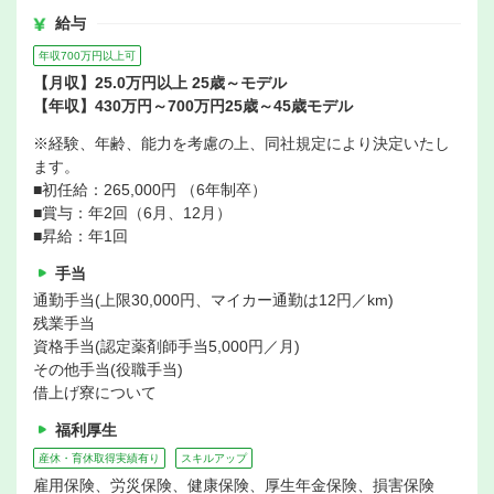
給与
年収700万円以上可
【月収】25.0万円以上 25歳～モデル
【年収】430万円～700万円25歳～45歳モデル
※経験、年齢、能力を考慮の上、同社規定により決定いたし
ます。
■初任給：265,000円 （6年制卒）
■賞与：年2回（6月、12月）
■昇給：年1回
手当
通勤手当(上限30,000円、マイカー通勤は12円／km)
残業手当
資格手当(認定薬剤師手当5,000円／月)
その他手当(役職手当)
借上げ寮について
福利厚生
産休・育休取得実績有り
スキルアップ
雇用保険、労災保険、健康保険、厚生年金保険、損害保険