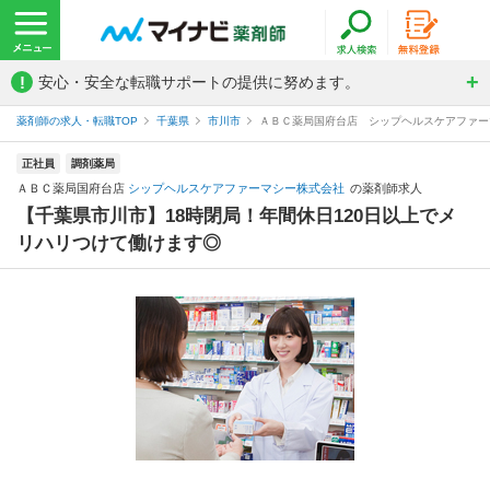
!
安心・安全な転職サポートの提供に努めます。
薬剤師の求人・転職TOP
千葉県
市川市
ＡＢＣ薬局国府台店 シップヘルスケアファー
正社員
調剤薬局
ＡＢＣ薬局国府台店
シップヘルスケアファーマシー株式会社
の薬剤師求人
【千葉県市川市】18時閉局！年間休日120日以上でメ
リハリつけて働けます◎