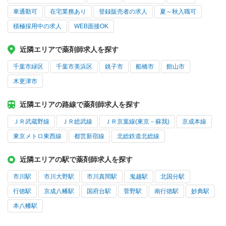
車通勤可
在宅業務あり
登録販売者の求人
夏～秋入職可
積極採用中の求人
WEB面接OK
近隣エリアで薬剤師求人を探す
千葉市緑区
千葉市美浜区
銚子市
船橋市
館山市
木更津市
近隣エリアの路線で薬剤師求人を探す
ＪＲ武蔵野線
ＪＲ総武線
ＪＲ京葉線(東京－蘇我)
京成本線
東京メトロ東西線
都営新宿線
北総鉄道北総線
近隣エリアの駅で薬剤師求人を探す
市川駅
市川大野駅
市川真間駅
鬼越駅
北国分駅
行徳駅
京成八幡駅
国府台駅
菅野駅
南行徳駅
妙典駅
本八幡駅