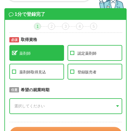
1分で登録完了
1
2
3
4
5
取得資格
必須
必須
薬剤師
認定薬剤師
薬剤師取得見込
登録販売者
取得予定年
希望の就業時期
必須
任意
年 3月