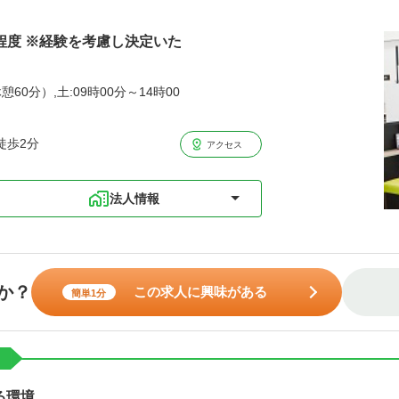
円程度 ※経験を考慮し決定いた
憩60分）,土:09時00分～14時00
徒歩2分
アクセス
法人情報
か？
この求人に興味がある
簡単1分
ト
る環境