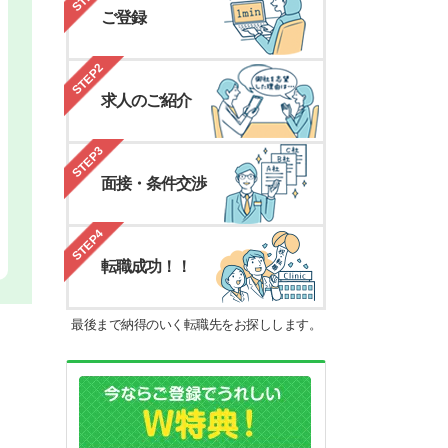
ご登録
STEP2
求人のご紹介
STEP3
面接・条件交渉
STEP4
転職成功！！
最後まで納得のいく転職先をお探しします。