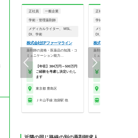
正社員
一般企業
正社員
一般企業
学術・管理薬剤師
学術・管理薬剤師
メディカルライター、 MSL、
メディカルライター、 MSL
DI、学術
DI、学術
株式会社EPファーマライン
株式会社EPファーマライ
薬剤師の資格・医薬品の知識・コ
薬剤師の資格・医薬品の知識
ミュニケーション能力…
ミュニケーション能力…
、
が
【年収】384万円～500万円
【年収】410万円～45
ご経験を考慮し決定いたし
(ご経験を考慮し決定
ます
ます)
東京都 豊島区
東京都 豊島区
ＪＲ山手線 池袋駅 他
ＪＲ山手線 池袋駅 他
近隣の同じ路線の別の薬剤師求人