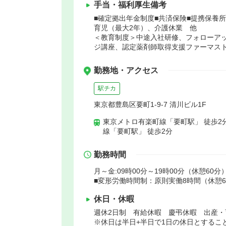
手当・福利厚生備考
■確定拠出年金制度■共済保険■提携保養所
育児（最大2年）、介護休業 他
＜教育制度＞中途入社研修、フォローアッ
ジ講座、認定薬剤師取得支援ファーマス
勤務地・アクセス
駅チカ
東京都豊島区要町1-9-7 清川ビル1F
東京メトロ有楽町線「要町駅」 徒歩2
線「要町駅」 徒歩2分
勤務時間
月～金:09時00分～19時00分（休憩60分）
■変形労働時間制：原則実働8時間（休憩6
休日・休暇
週休2日制 有給休暇 慶弔休暇 出産・
※休日は半日+半日で1日の休日とすること