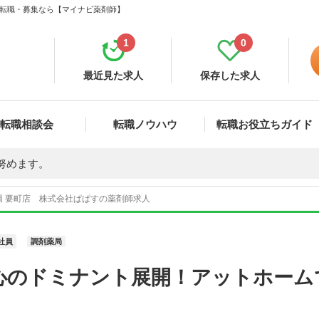
人・転職・募集なら【マイナビ薬剤師】
1
0
最近見た求人
保存した求人
転職相談会
転職ノウハウ
転職お役立ちガイド
努めます。
局 要町店 株式会社ぱぱすの薬剤師求人
社員
調剤薬局
心のドミナント展開！アットホーム