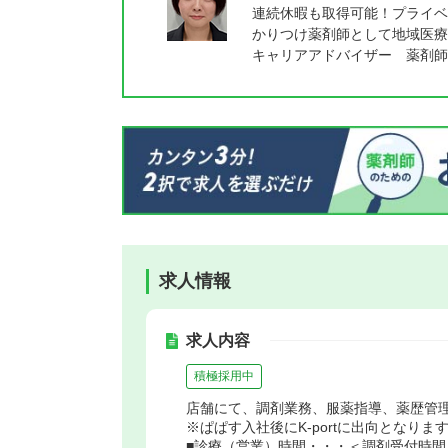
連続休暇も取得可能！プライベ
かりつけ薬剤師として地域医療
キャリアアドバイザー 薬剤師
求人情報
求人内容
積極採用中
店舗にて、調剤業務、服薬指導、薬歴管
※ぱぱす入社後にK-portに出向となりま
■診療（営業）時間・・・＜調剤受付時間＞月～金／