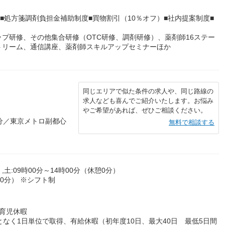
■処方箋調剤負担金補助制度■買物割引（10％オフ）■社内提案制度■
プ研修、その他集合研修（OTC研修、調剤研修）、薬剤師16ステー
トリーム、通信講座、薬剤師スキルアップセミナーほか
同じエリアで似た条件の求人や、同じ路線の
求人なども喜んでご紹介いたします。お悩み
やご希望があれば、ぜひご相談ください。
分／東京メトロ副都心
無料で相談する
,土:09時00分～14時00分（休憩0分）
0分） ※シフト制
育児休暇
なく1日単位で取得、有給休暇（初年度10日、最大40日 最低5日間