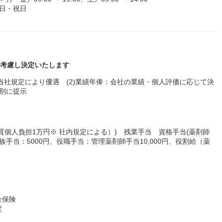
日・祝日
験を考慮し決定いたします
当社規定により優遇 (2)業績年俸：会社の業績・個人評価に応じて決
個別に提示
質個人負担1万円※ 社内規定による）) 残業手当 資格手当(薬剤師
当(家族手当：5000円、役職手当：管理薬剤師手当10,000円、役割給（薬
金保険
度