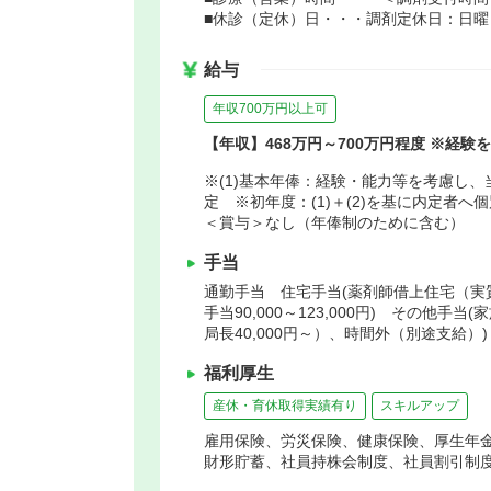
■休診（定休）日・・・調剤定休日：日曜
給与
年収700万円以上可
【年収】468万円～700万円程度 ※経
※(1)基本年俸：経験・能力等を考慮し、
定 ※初年度：(1)＋(2)を基に内定者へ
＜賞与＞なし（年俸制のために含む）
手当
通勤手当 住宅手当(薬剤師借上住宅（実
手当90,000～123,000円) その他手
局長40,000円～）、時間外（別途支給）)
福利厚生
産休・育休取得実績有り
スキルアップ
雇用保険、労災保険、健康保険、厚生年
財形貯蓄、社員持株会制度、社員割引制