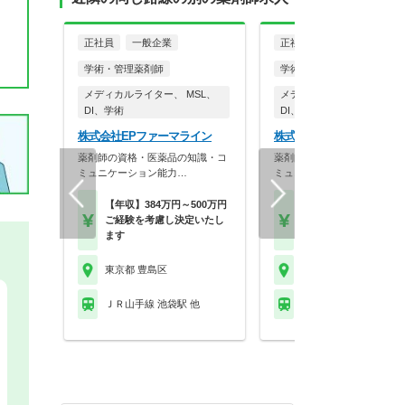
正社員
一般企業
正社員
一般企業
学術・管理薬剤師
学術・管理薬剤師
メディカルライター、 MSL、
メディカルライター、 MSL
DI、学術
DI、学術
株式会社EPファーマライン
株式会社EPファーマライ
薬剤師の資格・医薬品の知識・コ
薬剤師の資格・医薬品の知識
ミュニケーション能力…
ミュニケーション能力…
【年収】384万円～500万円
【年収】410万円～45
ご経験を考慮し決定いたし
(ご経験を考慮し決定
ます
ます)
東京都 豊島区
東京都 豊島区
ＪＲ山手線 池袋駅 他
ＪＲ山手線 池袋駅 他