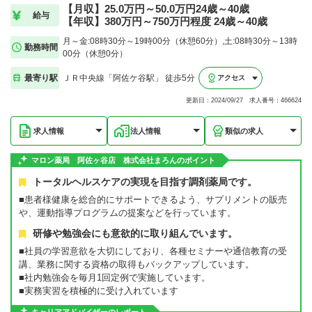
【月収】25.0万円～50.0万円24歳～40歳
給与
【年収】380万円～750万円程度 24歳～40歳
月～金:08時30分～19時00分（休憩60分）,土:08時30分～13時
勤務時間
00分（休憩0分）
最寄り駅
ＪＲ中央線「阿佐ケ谷駅」 徒歩5分
アクセス
更新日：2024/09/27 求人番号：466624
求人情報
法人情報
類似の求人
マロン薬局 阿佐ヶ谷店 株式会社まろんのポイント
トータルヘルスケアの実現を目指す調剤薬局です。
■患者様健康を総合的にサポートできるよう、サプリメントの販売
や、運動指導プログラムの提案などを行っています。
研修や勉強会にも意欲的に取り組んでいます。
■社員の学習意欲を大切にしており、各種セミナーや通信教育の受
講、業務に関する資格の取得もバックアップしています。
■社内勉強会を毎月1回定例で実施しています。
■実務実習を積極的に受け入れています