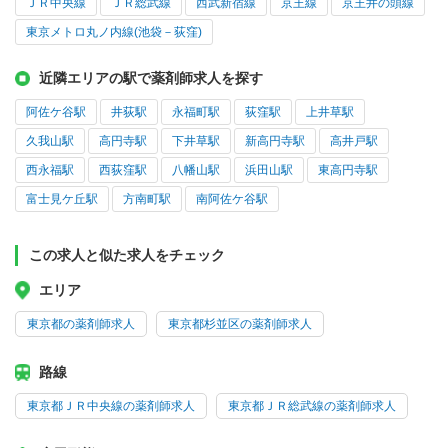
ＪＲ中央線
ＪＲ総武線
西武新宿線
京王線
京王井の頭線
東京メトロ丸ノ内線(池袋－荻窪)
近隣エリアの駅で薬剤師求人を探す
阿佐ケ谷駅
井荻駅
永福町駅
荻窪駅
上井草駅
久我山駅
高円寺駅
下井草駅
新高円寺駅
高井戸駅
西永福駅
西荻窪駅
八幡山駅
浜田山駅
東高円寺駅
富士見ケ丘駅
方南町駅
南阿佐ケ谷駅
この求人と似た求人をチェック
エリア
東京都の薬剤師求人
東京都杉並区の薬剤師求人
路線
東京都ＪＲ中央線の薬剤師求人
東京都ＪＲ総武線の薬剤師求人