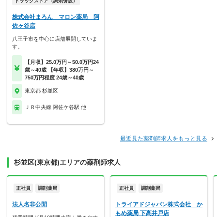
ドラッグストア（調剤併設）
株式会社まろん マロン薬局 阿
佐ヶ谷店
八王子市を中心に店舗展開していま
す。
【月収】25.0万円～50.0万円24
歳～40歳 【年収】380万円～
750万円程度 24歳～40歳
東京都 杉並区
ＪＲ中央線 阿佐ケ谷駅 他
最近見た薬剤師求人をもっと見る
杉並区(東京都)エリアの薬剤師求人
正社員
調剤薬局
正社員
調剤薬局
法人名非公開
トライアドジャパン株式会社 か
もめ薬局 下高井戸店