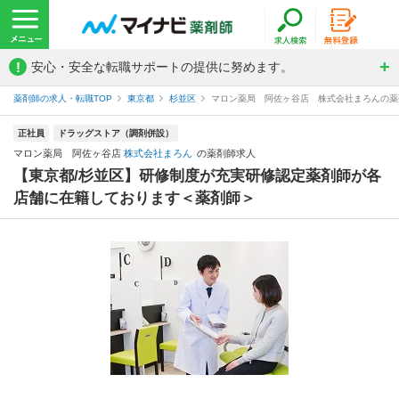
!
安心・安全な転職サポートの提供に努めます。
薬剤師の求人・転職TOP
東京都
杉並区
マロン薬局 阿佐ヶ谷店 株式会社まろんの薬
正社員
ドラッグストア（調剤併設）
マロン薬局 阿佐ヶ谷店
株式会社まろん
の薬剤師求人
【東京都/杉並区】研修制度が充実研修認定薬剤師が各
店舗に在籍しております＜薬剤師＞