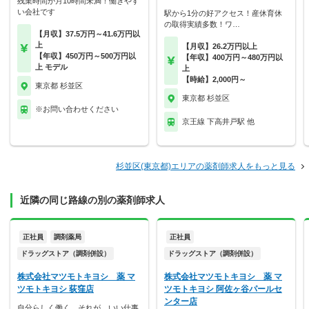
残業時間が月10時間未満！働きやす
い会社です
駅から1分の好アクセス！産休育休
の取得実績多数！ワ…
【月収】37.5万円～41.6万円以
上
【月収】26.2万円以上
【年収】450万円～500万円以
【年収】400万円～480万円以
上 モデル
上
【時給】2,000円～
東京都 杉並区
東京都 杉並区
※お問い合わせください
京王線 下高井戸駅 他
杉並区(東京都)エリアの薬剤師求人をもっと見る
近隣の同じ路線の別の薬剤師求人
正社員
調剤薬局
正社員
ドラッグストア（調剤併設）
ドラッグストア（調剤併設）
株式会社マツモトキヨシ 薬 マ
株式会社マツモトキヨシ 薬 マ
ツモトキヨシ 荻窪店
ツモトキヨシ 阿佐ヶ谷パールセ
ンター店
自分らしく働く。それが、いい仕事