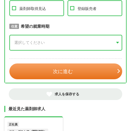
薬剤師取得見込
登録販売者
取得予定年
希望の就業時期
必須
任意
年 3月
次に進む
求人を保存する
最近見た薬剤師求人
正社員