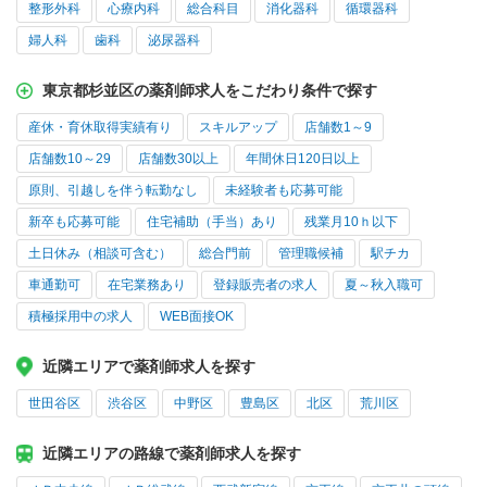
整形外科
心療内科
総合科目
消化器科
循環器科
婦人科
歯科
泌尿器科
東京都杉並区の薬剤師求人をこだわり条件で探す
産休・育休取得実績有り
スキルアップ
店舗数1～9
店舗数10～29
店舗数30以上
年間休日120日以上
原則、引越しを伴う転勤なし
未経験者も応募可能
新卒も応募可能
住宅補助（手当）あり
残業月10ｈ以下
土日休み（相談可含む）
総合門前
管理職候補
駅チカ
車通勤可
在宅業務あり
登録販売者の求人
夏～秋入職可
積極採用中の求人
WEB面接OK
近隣エリアで薬剤師求人を探す
世田谷区
渋谷区
中野区
豊島区
北区
荒川区
近隣エリアの路線で薬剤師求人を探す