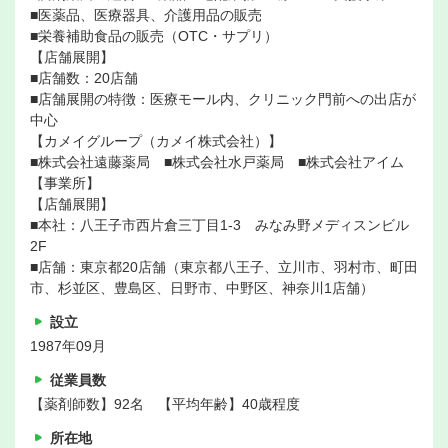
■医薬品、医療器具、介護用品の販売
■栄養補助食品の販売（OTC・サプリ）
【店舗展開】
■店舗数：20店舗
■店舗展開の特徴：医療モール内、クリニック門前への出店が
中心
【カメイグループ（カメイ株式会社）】
■株式会社遠藤薬局 ■株式会社水戸薬局 ■株式会社アイム
【事業所】
【店舗展開】
■本社：八王子市西片倉三丁目1-3 みなみ野メディスンビル
2F
■店舗：東京都20店舗（東京都八王子、立川市、羽村市、町田
市、杉並区、豊島区、日野市、中野区、神奈川1店舗）
設立
1987年09月
従業員数
【薬剤師数】92名 【平均年齢】40歳程度
所在地