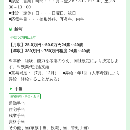
■診療（営業）時間・・・月～金／8：30～19：00、土／8：
30～13：00
■休診（定休）日・・・日曜日、祝日
■応需科目・・・整形外科、耳鼻科、内科
給与
年収700万円以上可
【月収】25.0万円～50.0万円24歳～40歳
【年収】380万円～750万円程度 24歳～40歳
※年齢、経験、能力を考慮のうえ、同社規定により決定しま
す。※残業代別途支給
■賞与補足：（7月、12月） ■昇給：年1回（人事考課により
昇給・降給することがある）
手当
住宅補助（手当）あり
通勤手当
住宅手当
残業手当
資格手当
その他手当(家族手当、役職手当、皆勤手当)