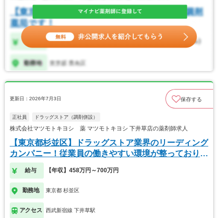
更新日：2026年7月3日
保存する
正社員
ドラッグストア（調剤併設）
株式会社マツモトキヨシ 薬 マツモトキヨシ 下井草店の薬剤師求人
【東京都杉並区】ドラッグストア業界のリーディング
カンパニー！従業員の働きやすい環境が整っておりま
す！
給与
【年収】458万円～700万円
勤務地
東京都 杉並区
アクセス
西武新宿線 下井草駅