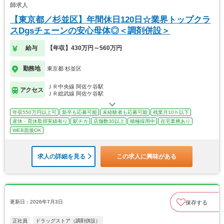
師求人
【東京都／杉並区】年間休日120日☆業界トップクラ
スDgsチェーンの安心母体◎＜調剤併設＞
給与
【年収】430万円～560万円
勤務地
東京都 杉並区
ＪＲ中央線 阿佐ケ谷駅
アクセス
ＪＲ総武線 阿佐ケ谷駅
年収550万円以上可
新卒も応募可能
未経験者も応募可能
残業月10ｈ以下
産休・育休取得実績有り
駅チカ
店舗数30以上
積極採用中
在宅業務あり
WEB面接OK
求人の詳細を見る
この求人に興味がある
更新日：2026年7月3日
保存する
正社員
ドラッグストア（調剤併設）