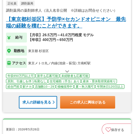
正社員
調剤薬局
調剤薬局の薬剤師求人（法人名非公開 ※詳細はお問合せください）
【東京都杉並区】予防学×セカンドオピニオン 最先
端の経験を積むことができます。
【月収】26.5万円～41.0万円程度 モデル
給与
【年収】400万円～650万円
勤務地
東京都 杉並区
アクセス
東京メトロ丸ノ内線(池袋－荻窪) 方南町駅
年収650万円以上可
新卒も応募可能
未経験者も応募可能
原則、引越しを伴う転勤なし
住宅補助（手当）あり
産休・育休取得実績有り
総合門前
駅チカ
店舗数10～29
積極採用中
夏～秋入職可
年間休日120日以上
求人の詳細を見る
この求人に興味がある
更新日：2026年5月26日
保存する