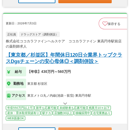
更新日：2026年7月3日
保存する
正社員
ドラッグストア（調剤併設）
株式会社ココカラファインヘルスケア ココカラファイン 東高円寺駅前店
の薬剤師求人
【東京都／杉並区】年間休日120日☆業界トップクラ
スDgsチェーンの安心母体◎＜調剤併設＞
給与
【年収】430万円～560万円
勤務地
東京都 杉並区
アクセス
東京メトロ丸ノ内線(池袋－荻窪) 東高円寺駅
年収550万円以上可
新卒も応募可能
未経験者も応募可能
残業月10ｈ以下
産休・育休取得実績有り
駅チカ
店舗数30以上
積極採用中
在宅業務あり
WEB面接OK