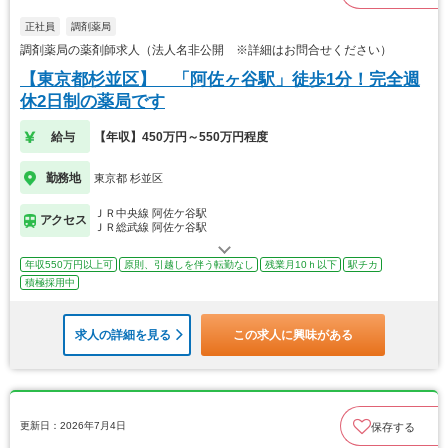
正社員
調剤薬局
調剤薬局の薬剤師求人（法人名非公開 ※詳細はお問合せください）
【東京都杉並区】 「阿佐ヶ谷駅」徒歩1分！完全週
休2日制の薬局です
給与
【年収】450万円～550万円程度
勤務地
東京都 杉並区
ＪＲ中央線 阿佐ケ谷駅
アクセス
ＪＲ総武線 阿佐ケ谷駅
年収550万円以上可
原則、引越しを伴う転勤なし
残業月10ｈ以下
駅チカ
積極採用中
求人の詳細を見る
この求人に興味がある
更新日：2026年7月4日
保存する