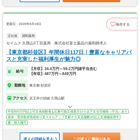
更新日：2026年6月18日
保存する
正社員
調剤薬局
セイムス 久我山3丁目薬局 株式会社富士薬品の薬剤師求人
【東京都杉並区】年間休日117日！豊富なキャリアパ
スと充実した福利厚生が魅力◎
【月収】34.4万円～59.2万円諸手当含む
給与
【年収】487万円～849万円
勤務地
東京都 杉並区
アクセス
京王井の頭線 久我山駅
年収800万円以上可
未経験者も応募可能
残業月10ｈ以下
住宅補助（手当）あり
産休・育休取得実績有り
スキルアップ
駅チカ
店舗数30以上
積極採用中
夏～秋入職可
求人の詳細を見る
この求人に興味がある