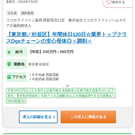
更新日：2026年7月3日
保存する
正社員
調剤薬局
ココカラファイン薬局 西荻窪北口店 株式会社ココカラファインヘルスケ
アの薬剤師求人
【東京都／杉並区】年間休日120日☆業界トップクラ
スDgsチェーンの安心母体◎＜調剤＞
給与
【年収】430万円～560万円
勤務地
東京都 杉並区
ＪＲ中央線 西荻窪駅
アクセス
ＪＲ総武線 西荻窪駅
年収550万円以上可
新卒も応募可能
未経験者も応募可能
残業月10ｈ以下
産休・育休取得実績有り
駅チカ
店舗数30以上
積極採用中
在宅業務あり
WEB面接OK
求人の詳細を見る
この求人に興味がある