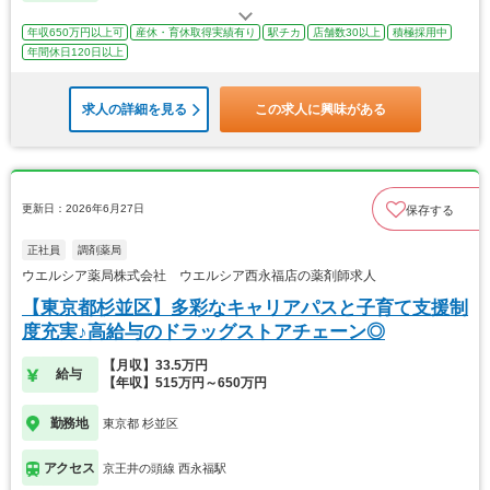
年収650万円以上可
産休・育休取得実績有り
駅チカ
店舗数30以上
積極採用中
年間休日120日以上
求人の詳細を見る
この求人に興味がある
更新日：2026年6月27日
保存する
正社員
調剤薬局
ウエルシア薬局株式会社 ウエルシア西永福店の薬剤師求人
【東京都杉並区】多彩なキャリアパスと子育て支援制
度充実♪高給与のドラッグストアチェーン◎
【月収】33.5万円
給与
【年収】515万円～650万円
勤務地
東京都 杉並区
アクセス
京王井の頭線 西永福駅