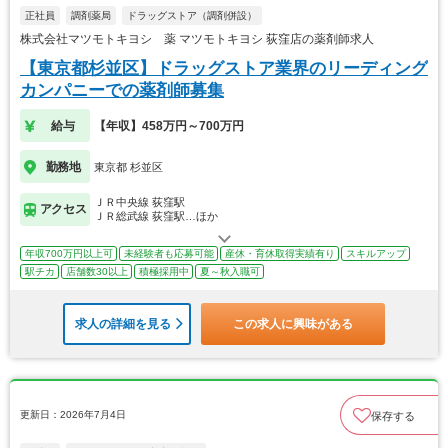
正社員
調剤薬局
ドラッグストア（調剤併設）
株式会社マツモトキヨシ 薬 マツモトキヨシ 荻窪店の薬剤師求人
【東京都杉並区】ドラッグストア業界のリーディング
カンパニーでの薬剤師募集
給与
【年収】458万円～700万円
勤務地
東京都 杉並区
ＪＲ中央線 荻窪駅
アクセス
ＪＲ総武線 荻窪駅…ほか
年収700万円以上可
未経験者も応募可能
産休・育休取得実績有り
スキルアップ
駅チカ
店舗数30以上
積極採用中
夏～秋入職可
求人の詳細を見る
この求人に興味がある
更新日：2026年7月4日
保存する