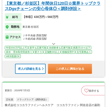
【東京都／杉並区】年間休日120日☆業界トップクラ
スDgsチェーンの安心母体◎＜調剤併設＞
給与
【年収】430万円～560万円
勤務地
東京都 杉並区
ＪＲ中央線 西荻窪駅
アクセス
ＪＲ総武線 西荻窪駅
年収550万円以上可
新卒も応募可能
未経験者も応募可能
残業月10ｈ以下
産休・育休取得実績有り
駅チカ
店舗数30以上
積極採用中
在宅業務あり
WEB面接OK
求人の詳細を見る
この求人に興味がある
更新日：2026年7月3日
保存する
正社員
ドラッグストア（調剤併設）
株式会社ココカラファインヘルスケア ココカラファイン 阿佐谷店の薬剤