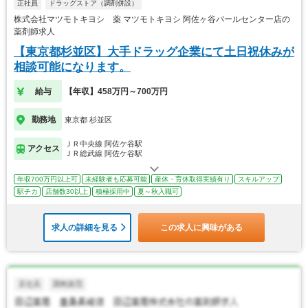
正社員
ドラッグストア（調剤併設）
株式会社マツモトキヨシ 薬 マツモトキヨシ 阿佐ヶ谷パールセンター店の
薬剤師求人
【東京都杉並区】大手ドラッグ企業にて土日祝休みが
相談可能になります。
給与
【年収】458万円～700万円
勤務地
東京都 杉並区
ＪＲ中央線 阿佐ケ谷駅
アクセス
ＪＲ総武線 阿佐ケ谷駅
年収700万円以上可
未経験者も応募可能
産休・育休取得実績有り
スキルアップ
駅チカ
店舗数30以上
積極採用中
夏～秋入職可
求人の詳細を見る
この求人に興味がある