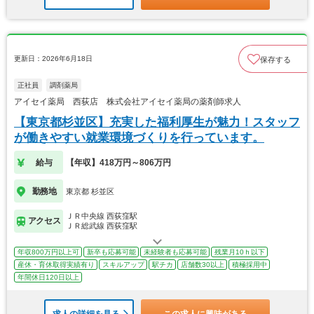
更新日：2026年6月18日
保存する
正社員
調剤薬局
アイセイ薬局 西荻店 株式会社アイセイ薬局の薬剤師求人
【東京都杉並区】充実した福利厚生が魅力！スタッフ
が働きやすい就業環境づくりを行っています。
給与
【年収】418万円～806万円
勤務地
東京都 杉並区
ＪＲ中央線 西荻窪駅
アクセス
ＪＲ総武線 西荻窪駅
年収800万円以上可
新卒も応募可能
未経験者も応募可能
残業月10ｈ以下
産休・育休取得実績有り
スキルアップ
駅チカ
店舗数30以上
積極採用中
年間休日120日以上