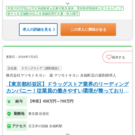
年収700万円以上可
未経験者も応募可能
産休・育休取得実績有り
スキルアップ
駅チカ
店舗数30以上
積極採用中
夏～秋入職可
求人の詳細を見る
この求人に興味がある
更新日：2026年7月3日
保存する
正社員
ドラッグストア（調剤併設）
株式会社マツモトキヨシ 薬 マツモトキヨシ 永福町店の薬剤師求人
【東京都杉並区】ドラッグストア業界のリーディング
カンパニー！従業員の働きやすい環境が整っておりま
す！
給与
【年収】458万円～700万円
勤務地
東京都 杉並区
アクセス
京王井の頭線 永福町駅