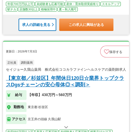
年収700万円以上可
未経験者も応募可能
産休・育休取得実績有り
スキルアップ
駅チカ
店舗数30以上
積極採用中
夏～秋入職可
求人の詳細を見る
この求人に興味がある
更新日：2026年7月3日
保存する
正社員
調剤薬局
セイジョー久我山薬局 株式会社ココカラファインヘルスケアの薬剤師求人
【東京都／杉並区】年間休日120日☆業界トップクラ
スDgsチェーンの安心母体◎＜調剤＞
給与
【年収】430万円～560万円
勤務地
東京都 杉並区
アクセス
京王井の頭線 久我山駅
年収550万円以上可
新卒も応募可能
未経験者も応募可能
残業月10ｈ以下