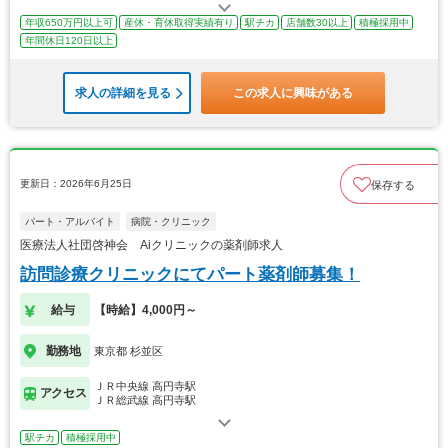
年収650万円以上可
産休・育休取得実績有り
駅チカ
店舗数30以上
積極採用中
年間休日120日以上
求人の詳細を見る
この求人に興味がある
更新日：2026年6月25日
保存する
パート・アルバイト
病院・クリニック
医療法人社団啓神会 Aiクリニックの薬剤師求人
訪問診療クリニックにてパート薬剤師募集！
給与
【時給】4,000円～
勤務地
東京都 杉並区
ＪＲ中央線 高円寺駅
アクセス
ＪＲ総武線 高円寺駅
駅チカ
積極採用中