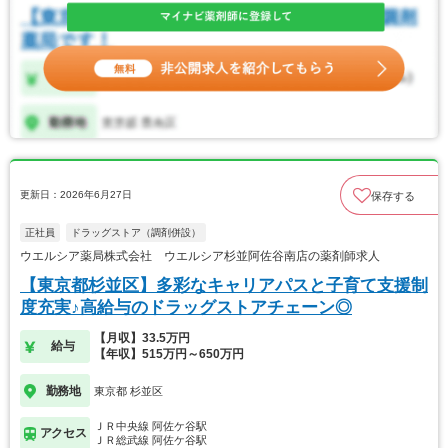
更新日：2026年6月27日
保存する
正社員
ドラッグストア（調剤併設）
ウエルシア薬局株式会社 ウエルシア杉並阿佐谷南店の薬剤師求人
【東京都杉並区】多彩なキャリアパスと子育て支援制
度充実♪高給与のドラッグストアチェーン◎
【月収】33.5万円
給与
【年収】515万円～650万円
勤務地
東京都 杉並区
ＪＲ中央線 阿佐ケ谷駅
アクセス
ＪＲ総武線 阿佐ケ谷駅