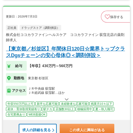
更新日：2026年7月3日
保存する
正社員
ドラッグストア（調剤併設）
株式会社ココカラファインヘルスケア ココカラファイン 荻窪北店の薬剤
師求人
【東京都／杉並区】年間休日120日☆業界トップクラ
スDgsチェーンの安心母体◎＜調剤併設＞
給与
【年収】430万円～560万円
勤務地
東京都 杉並区
ＪＲ中央線 荻窪駅
アクセス
ＪＲ総武線 荻窪駅…ほか
年収550万円以上可
新卒も応募可能
未経験者も応募可能
残業月10ｈ以下
産休・育休取得実績有り
駅チカ
店舗数30以上
積極採用中
夏～秋入職可
在宅業務あり
WEB面接OK
求人の詳細を見る
この求人に興味がある