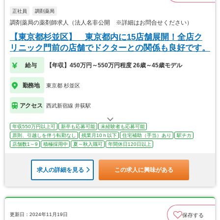
正社員
調剤薬局
調剤薬局の薬剤師求人（法人名非公開 ※詳細はお問合せください）
【東京都杉並区】 東京都内に15店舗展開！全店ク
リニック門前の店舗でドクターとの関係も良好です。
給与
【年収】450万円～550万円程度 26歳～45歳モデル
勤務地
東京都 杉並区
アクセス
西武新宿線 井荻駅
年収550万円以上可
新卒も応募可能
未経験者も応募可能
原則、引越しを伴う転勤なし
残業月10ｈ以下
住宅補助（手当）あり
駅チカ
店舗数1～9
積極採用中
夏～秋入職可
年間休日120日以上
求人の詳細を見る
この求人に興味がある
更新日：2024年11月19日
保存する