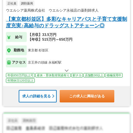
正社員
調剤薬局
ウエルシア薬局株式会社 ウエルシア永福店の薬剤師求人
【東京都杉並区】多彩なキャリアパスと子育て支援制
度充実♪高給与のドラッグストアチェーン◎
【月収】33.5万円
給与
【年収】515万円～650万円
勤務地
東京都 杉並区
アクセス
京王井の頭線 永福町駅
年収650万円以上可
産休・育休取得実績有り
駅チカ
店舗数30以上
積極採用中
年間休日120日以上
求人の詳細を見る
この求人に興味がある