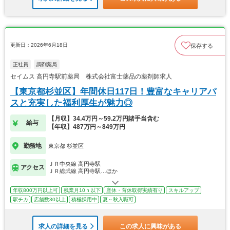
更新日：2026年6月18日
保存する
正社員
調剤薬局
セイムス 高円寺駅前薬局 株式会社富士薬品の薬剤師求人
【東京都杉並区】年間休日117日！豊富なキャリアパ
スと充実した福利厚生が魅力◎
【月収】34.4万円～59.2万円諸手当含む
給与
【年収】487万円～849万円
勤務地
東京都 杉並区
ＪＲ中央線 高円寺駅
アクセス
ＪＲ総武線 高円寺駅…ほか
年収800万円以上可
残業月10ｈ以下
産休・育休取得実績有り
スキルアップ
駅チカ
店舗数30以上
積極採用中
夏～秋入職可
求人の詳細を見る
この求人に興味がある