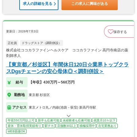
求人の詳細を見る
この求人に興味がある
更新日：2026年7月3日
保存する
正社員
ドラッグストア（調剤併設）
株式会社ココカラファインヘルスケア ココカラファイン 高円寺南店の薬
剤師求人
【東京都／杉並区】年間休日120日☆業界トップクラ
スDgsチェーンの安心母体◎＜調剤併設＞
給与
【年収】430万円～560万円
勤務地
東京都 杉並区
アクセス
東京メトロ丸ノ内線(池袋－荻窪) 新高円寺駅
年収550万円以上可
新卒も応募可能
未経験者も応募可能
残業月10ｈ以下
産休・育休取得実績有り
駅チカ
店舗数30以上
積極採用中
在宅業務あり
WEB面接OK