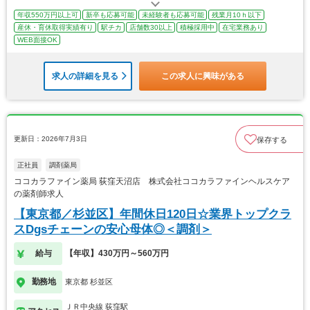
年収550万円以上可
新卒も応募可能
未経験者も応募可能
残業月10ｈ以下
産休・育休取得実績有り
駅チカ
店舗数30以上
積極採用中
在宅業務あり
WEB面接OK
求人の詳細を見る
この求人に興味がある
更新日：2026年7月3日
保存する
正社員
調剤薬局
ココカラファイン薬局 荻窪天沼店 株式会社ココカラファインヘルスケア
の薬剤師求人
【東京都／杉並区】年間休日120日☆業界トップクラ
スDgsチェーンの安心母体◎＜調剤＞
給与
【年収】430万円～560万円
勤務地
東京都 杉並区
ＪＲ中央線 荻窪駅