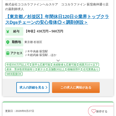
株式会社ココカラファインヘルスケア ココカラファイン 荻窪南仲通り店
の薬剤師求人
【東京都／杉並区】年間休日120日☆業界トップクラ
スDgsチェーンの安心母体◎＜調剤併設＞
給与
【年収】430万円～560万円
勤務地
東京都 杉並区
ＪＲ中央線 荻窪駅
アクセス
ＪＲ総武線 荻窪駅…ほか
年収550万円以上可
新卒も応募可能
未経験者も応募可能
残業月10ｈ以下
産休・育休取得実績有り
駅チカ
店舗数30以上
積極採用中
在宅業務あり
WEB面接OK
求人の詳細を見る
この求人に興味がある
更新日：2026年6月27日
保存する