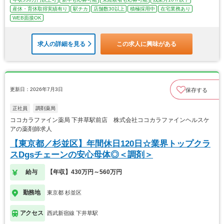
産休・育休取得実績有り
駅チカ
店舗数30以上
積極採用中
在宅業務あり
WEB面接OK
求人の詳細を見る
この求人に興味がある
更新日：2026年7月3日
保存する
正社員
調剤薬局
ココカラファイン薬局 下井草駅前店 株式会社ココカラファインヘルスケ
アの薬剤師求人
【東京都／杉並区】年間休日120日☆業界トップクラ
スDgsチェーンの安心母体◎＜調剤＞
給与
【年収】430万円～560万円
勤務地
東京都 杉並区
アクセス
西武新宿線 下井草駅