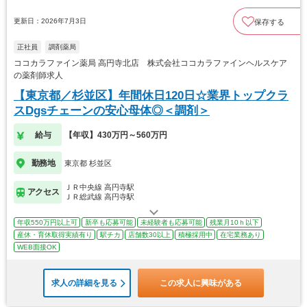
更新日：2026年7月3日
保存する
正社員
調剤薬局
ココカラファイン薬局 高円寺北店 株式会社ココカラファインヘルスケア
の薬剤師求人
【東京都／杉並区】年間休日120日☆業界トップクラ
スDgsチェーンの安心母体◎＜調剤＞
給与
【年収】430万円～560万円
勤務地
東京都 杉並区
ＪＲ中央線 高円寺駅
アクセス
ＪＲ総武線 高円寺駅
年収550万円以上可
新卒も応募可能
未経験者も応募可能
残業月10ｈ以下
産休・育休取得実績有り
駅チカ
店舗数30以上
積極採用中
在宅業務あり
WEB面接OK
求人の詳細を見る
この求人に興味がある