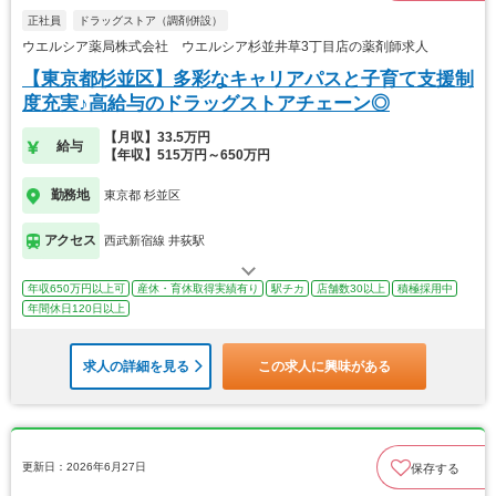
正社員
ドラッグストア（調剤併設）
ウエルシア薬局株式会社 ウエルシア杉並井草3丁目店の薬剤師求人
【東京都杉並区】多彩なキャリアパスと子育て支援制
度充実♪高給与のドラッグストアチェーン◎
【月収】33.5万円
給与
【年収】515万円～650万円
勤務地
東京都 杉並区
アクセス
西武新宿線 井荻駅
年収650万円以上可
産休・育休取得実績有り
駅チカ
店舗数30以上
積極採用中
年間休日120日以上
求人の詳細を見る
この求人に興味がある
更新日：2026年6月27日
保存する