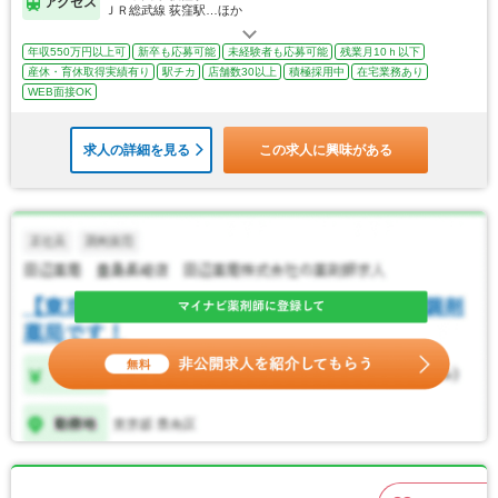
アクセス
ＪＲ総武線 荻窪駅…ほか
年収550万円以上可
新卒も応募可能
未経験者も応募可能
残業月10ｈ以下
産休・育休取得実績有り
駅チカ
店舗数30以上
積極採用中
在宅業務あり
WEB面接OK
求人の詳細を見る
この求人に興味がある