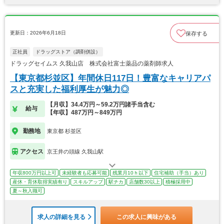
更新日：2026年6月18日
保存する
正社員
ドラッグストア（調剤併設）
ドラッグセイムス 久我山店 株式会社富士薬品の薬剤師求人
【東京都杉並区】年間休日117日！豊富なキャリアパ
スと充実した福利厚生が魅力◎
【月収】34.4万円～59.2万円諸手当含む
給与
【年収】487万円～849万円
勤務地
東京都 杉並区
アクセス
京王井の頭線 久我山駅
年収800万円以上可
未経験者も応募可能
残業月10ｈ以下
住宅補助（手当）あり
産休・育休取得実績有り
スキルアップ
駅チカ
店舗数30以上
積極採用中
夏～秋入職可
求人の詳細を見る
この求人に興味がある