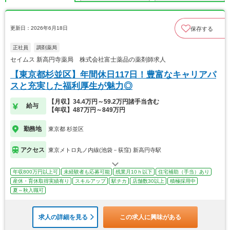
更新日：2026年6月18日
保存する
正社員
調剤薬局
セイムス 新高円寺薬局 株式会社富士薬品の薬剤師求人
【東京都杉並区】年間休日117日！豊富なキャリアパ
スと充実した福利厚生が魅力◎
【月収】34.4万円～59.2万円諸手当含む
給与
【年収】487万円～849万円
勤務地
東京都 杉並区
アクセス
東京メトロ丸ノ内線(池袋－荻窪) 新高円寺駅
年収800万円以上可
未経験者も応募可能
残業月10ｈ以下
住宅補助（手当）あり
産休・育休取得実績有り
スキルアップ
駅チカ
店舗数30以上
積極採用中
夏～秋入職可
求人の詳細を見る
この求人に興味がある