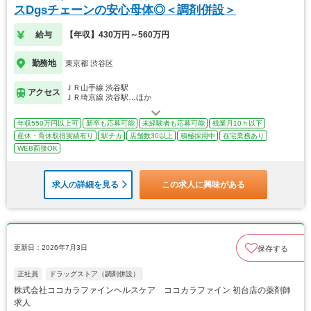
スDgsチェーンの安心母体◎＜調剤併設＞
給与
【年収】430万円～560万円
勤務地
東京都 渋谷区
ＪＲ山手線 渋谷駅
アクセス
ＪＲ埼京線 渋谷駅…ほか
年収550万円以上可
新卒も応募可能
未経験者も応募可能
残業月10ｈ以下
産休・育休取得実績有り
駅チカ
店舗数30以上
積極採用中
在宅業務あり
WEB面接OK
求人の詳細を見る
この求人に興味がある
更新日：2026年7月3日
保存する
正社員
ドラッグストア（調剤併設）
株式会社ココカラファインヘルスケア ココカラファイン 初台店の薬剤師
求人