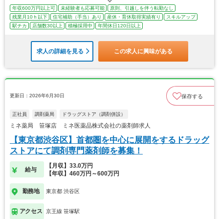
年収600万円以上可
未経験者も応募可能
原則、引越しを伴う転勤なし
残業月10ｈ以下
住宅補助（手当）あり
産休・育休取得実績有り
スキルアップ
駅チカ
店舗数30以上
積極採用中
年間休日120日以上
求人の詳細を見る
この求人に興味がある
更新日：2026年6月30日
保存する
正社員
調剤薬局
ドラッグストア（調剤併設）
ミネ薬局 笹塚店 ミネ医薬品株式会社の薬剤師求人
【東京都渋谷区】首都圏を中心に展開をするドラッグ
ストアにて調剤専門薬剤師を募集！
【月収】33.0万円
給与
【年収】460万円～600万円
勤務地
東京都 渋谷区
アクセス
京王線 笹塚駅