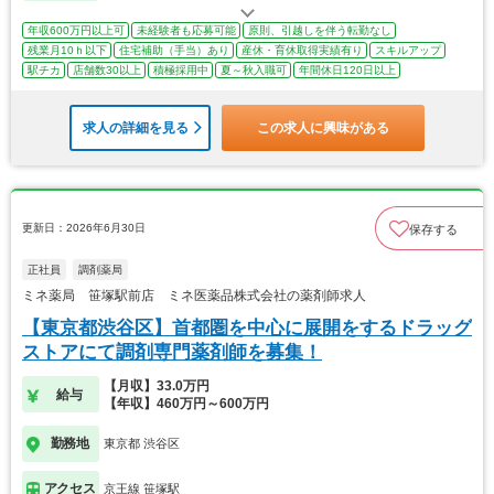
年収600万円以上可
未経験者も応募可能
原則、引越しを伴う転勤なし
残業月10ｈ以下
住宅補助（手当）あり
産休・育休取得実績有り
スキルアップ
駅チカ
店舗数30以上
積極採用中
夏～秋入職可
年間休日120日以上
求人の詳細を見る
この求人に興味がある
更新日：2026年6月30日
保存する
正社員
調剤薬局
ミネ薬局 笹塚駅前店 ミネ医薬品株式会社の薬剤師求人
【東京都渋谷区】首都圏を中心に展開をするドラッグ
ストアにて調剤専門薬剤師を募集！
【月収】33.0万円
給与
【年収】460万円～600万円
勤務地
東京都 渋谷区
アクセス
京王線 笹塚駅