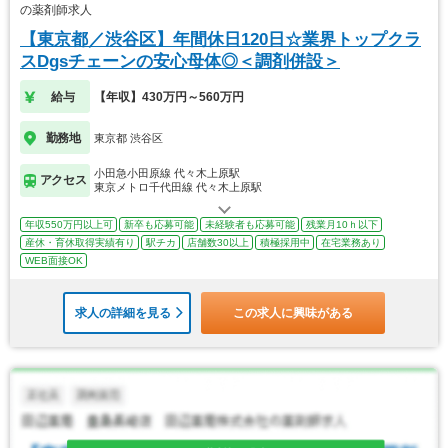
の薬剤師求人
【東京都／渋谷区】年間休日120日☆業界トップクラ
スDgsチェーンの安心母体◎＜調剤併設＞
給与
【年収】430万円～560万円
勤務地
東京都 渋谷区
小田急小田原線 代々木上原駅
アクセス
東京メトロ千代田線 代々木上原駅
年収550万円以上可
新卒も応募可能
未経験者も応募可能
残業月10ｈ以下
産休・育休取得実績有り
駅チカ
店舗数30以上
積極採用中
在宅業務あり
WEB面接OK
求人の詳細を見る
この求人に興味がある