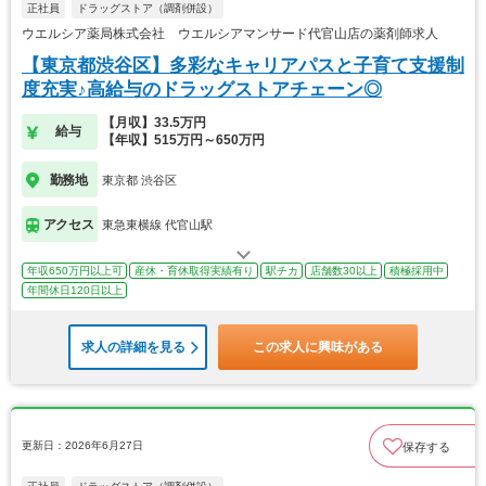
正社員
ドラッグストア（調剤併設）
ウエルシア薬局株式会社 ウエルシアマンサード代官山店の薬剤師求人
【東京都渋谷区】多彩なキャリアパスと子育て支援制
度充実♪高給与のドラッグストアチェーン◎
【月収】33.5万円
給与
【年収】515万円～650万円
勤務地
東京都 渋谷区
アクセス
東急東横線 代官山駅
年収650万円以上可
産休・育休取得実績有り
駅チカ
店舗数30以上
積極採用中
年間休日120日以上
求人の詳細を見る
この求人に興味がある
更新日：2026年6月27日
保存する