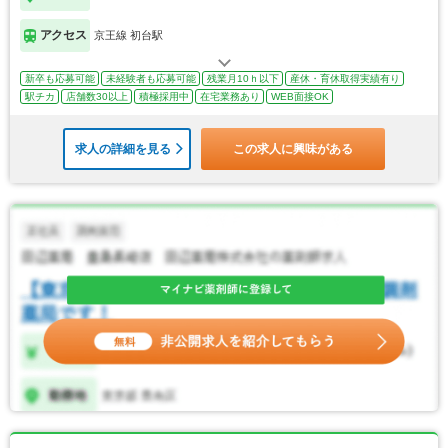
アクセス
京王線 初台駅
新卒も応募可能
未経験者も応募可能
残業月10ｈ以下
産休・育休取得実績有り
駅チカ
店舗数30以上
積極採用中
在宅業務あり
WEB面接OK
求人の詳細を見る
この求人に興味がある