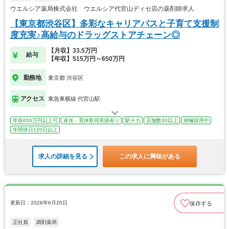
ウエルシア薬局株式会社 ウエルシア代官山ディセ店の薬剤師求人
【東京都渋谷区】多彩なキャリアパスと子育て支援制
度充実♪高給与のドラッグストアチェーン◎
【月収】33.5万円
給与
【年収】515万円～650万円
勤務地
東京都 渋谷区
アクセス
東急東横線 代官山駅
年収650万円以上可
産休・育休取得実績有り
駅チカ
店舗数30以上
積極採用中
年間休日120日以上
求人の詳細を見る
この求人に興味がある
更新日：2026年6月20日
保存する
正社員
調剤薬局