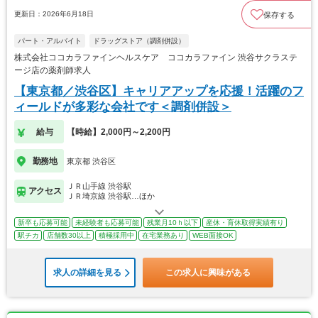
更新日：2026年6月18日
保存する
パート・アルバイト
ドラッグストア（調剤併設）
株式会社ココカラファインヘルスケア ココカラファイン 渋谷サクラステ
ージ店の薬剤師求人
【東京都／渋谷区】キャリアアップを応援！活躍のフ
ィールドが多彩な会社です＜調剤併設＞
給与
【時給】2,000円～2,200円
勤務地
東京都 渋谷区
ＪＲ山手線 渋谷駅
アクセス
ＪＲ埼京線 渋谷駅…ほか
新卒も応募可能
未経験者も応募可能
残業月10ｈ以下
産休・育休取得実績有り
駅チカ
店舗数30以上
積極採用中
在宅業務あり
WEB面接OK
求人の詳細を見る
この求人に興味がある