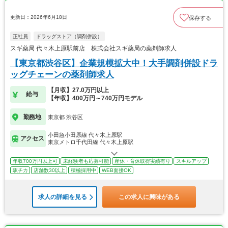
更新日：2026年6月18日
保存する
正社員
ドラッグストア（調剤併設）
スギ薬局 代々木上原駅前店 株式会社スギ薬局の薬剤師求人
【東京都渋谷区】企業規模拡大中！大手調剤併設ドラ
ッグチェーンの薬剤師求人
【月収】27.0万円以上
給与
【年収】400万円～740万円モデル
勤務地
東京都 渋谷区
小田急小田原線 代々木上原駅
アクセス
東京メトロ千代田線 代々木上原駅
年収700万円以上可
未経験者も応募可能
産休・育休取得実績有り
スキルアップ
駅チカ
店舗数30以上
積極採用中
WEB面接OK
求人の詳細を見る
この求人に興味がある