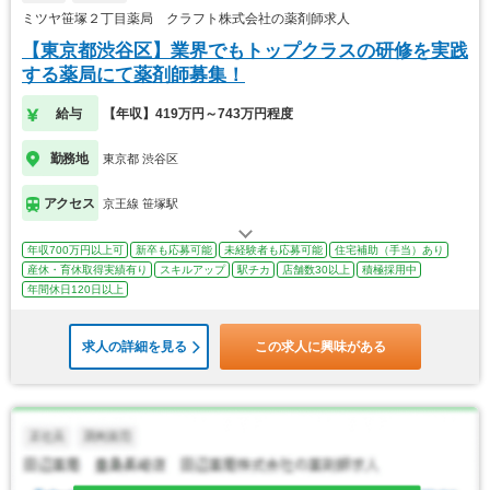
ミツヤ笹塚２丁目薬局 クラフト株式会社の薬剤師求人
【東京都渋谷区】業界でもトップクラスの研修を実践
する薬局にて薬剤師募集！
給与
【年収】419万円～743万円程度
勤務地
東京都 渋谷区
アクセス
京王線 笹塚駅
年収700万円以上可
新卒も応募可能
未経験者も応募可能
住宅補助（手当）あり
産休・育休取得実績有り
スキルアップ
駅チカ
店舗数30以上
積極採用中
年間休日120日以上
求人の詳細を見る
この求人に興味がある