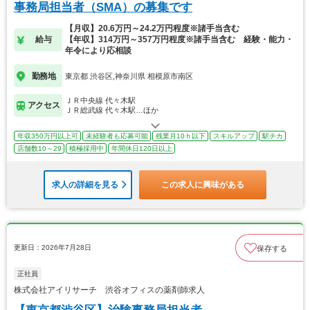
事務局担当者（SMA）の募集です
【月収】20.6万円～24.2万円程度※諸手当含む
給与
【年収】314万円～357万円程度※諸手当含む 経験・能力・
年令により応相談
勤務地
東京都 渋谷区,神奈川県 相模原市南区
ＪＲ中央線 代々木駅
アクセス
ＪＲ総武線 代々木駅…ほか
年収350万円以上可
未経験者も応募可能
残業月10ｈ以下
スキルアップ
駅チカ
店舗数10～29
積極採用中
年間休日120日以上
求人の詳細を見る
この求人に興味がある
更新日：2026年7月28日
保存する
正社員
株式会社アイリサーチ 渋谷オフィスの薬剤師求人