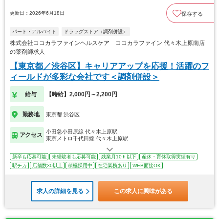
更新日：2026年6月18日
保存する
パート・アルバイト
ドラッグストア（調剤併設）
株式会社ココカラファインヘルスケア ココカラファイン 代々木上原南店
の薬剤師求人
【東京都／渋谷区】キャリアアップを応援！活躍のフ
ィールドが多彩な会社です＜調剤併設＞
給与
【時給】2,000円～2,200円
勤務地
東京都 渋谷区
小田急小田原線 代々木上原駅
アクセス
東京メトロ千代田線 代々木上原駅
新卒も応募可能
未経験者も応募可能
残業月10ｈ以下
産休・育休取得実績有り
駅チカ
店舗数30以上
積極採用中
在宅業務あり
WEB面接OK
求人の詳細を見る
この求人に興味がある