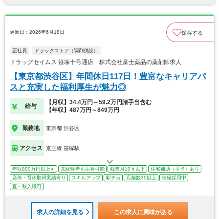
更新日：2026年6月18日
保存する
正社員
ドラッグストア（調剤併設）
ドラッグセイムス 笹塚十号通店 株式会社富士薬品の薬剤師求人
【東京都渋谷区】年間休日117日！豊富なキャリアパ
スと充実した福利厚生が魅力◎
【月収】34.4万円～59.2万円諸手当含む
給与
【年収】487万円～849万円
勤務地
東京都 渋谷区
アクセス
京王線 笹塚駅
年収800万円以上可
未経験者も応募可能
残業月10ｈ以下
住宅補助（手当）あり
産休・育休取得実績有り
スキルアップ
駅チカ
店舗数30以上
積極採用中
夏～秋入職可
求人の詳細を見る
この求人に興味がある