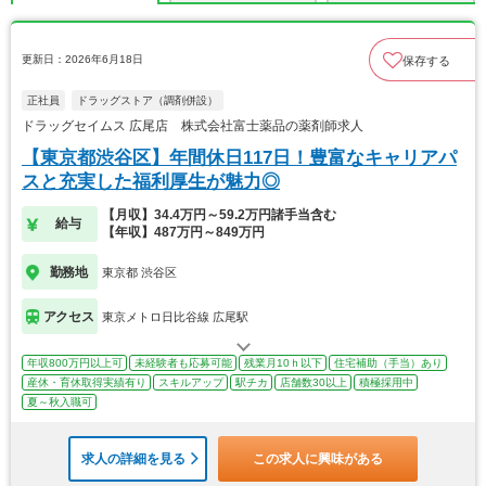
更新日：2026年6月18日
保存する
正社員
ドラッグストア（調剤併設）
ドラッグセイムス 広尾店 株式会社富士薬品の薬剤師求人
【東京都渋谷区】年間休日117日！豊富なキャリアパ
スと充実した福利厚生が魅力◎
【月収】34.4万円～59.2万円諸手当含む
給与
【年収】487万円～849万円
勤務地
東京都 渋谷区
アクセス
東京メトロ日比谷線 広尾駅
年収800万円以上可
未経験者も応募可能
残業月10ｈ以下
住宅補助（手当）あり
産休・育休取得実績有り
スキルアップ
駅チカ
店舗数30以上
積極採用中
夏～秋入職可
求人の詳細を見る
この求人に興味がある