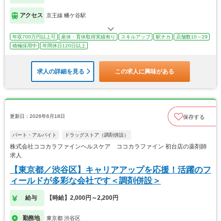
アクセス
京王線 幡ケ谷駅
年収700万円以上可
産休・育休取得実績有り
スキルアップ
駅チカ
店舗数10～29
積極採用中
年間休日120日以上
求人の詳細を見る
この求人に興味がある
更新日：2026年6月18日
保存する
パート・アルバイト
ドラッグストア（調剤併設）
株式会社ココカラファインヘルスケア ココカラファイン 初台店の薬剤師
求人
【東京都／渋谷区】キャリアアップを応援！活躍のフ
ィールドが多彩な会社です＜調剤併設＞
給与
【時給】2,000円～2,200円
勤務地
東京都 渋谷区