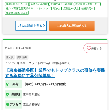
年収700万円以上可
新卒も応募可能
未経験者も応募可能
住宅補助（手当）あり
産休・育休取得実績有り
スキルアップ
駅チカ
店舗数30以上
積極採用中
年間休日120日以上
求人の詳細を見る
この求人に興味がある
更新日：2026年6月20日
保存する
正社員
調剤薬局
ミツヤ笹塚薬局 クラフト株式会社の薬剤師求人
【東京都渋谷区】業界でもトップクラスの研修を実践
する薬局にて薬剤師募集！
給与
【年収】419万円～743万円程度
勤務地
東京都 渋谷区
アクセス
京王線 笹塚駅