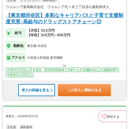
正社員
ドラッグストア（調剤併設）
ウエルシア薬局株式会社 ウエルシア代々木三丁目店の薬剤師求人
【東京都渋谷区】多彩なキャリアパスと子育て支援制
度充実♪高給与のドラッグストアチェーン◎
【月収】33.5万円
給与
【年収】515万円～650万円
勤務地
東京都 渋谷区
アクセス
小田急小田原線 参宮橋駅
年収650万円以上可
産休・育休取得実績有り
駅チカ
店舗数30以上
積極採用中
年間休日120日以上
求人の詳細を見る
この求人に興味がある
更新日：2026年6月27日
保存する
正社員
調剤薬局