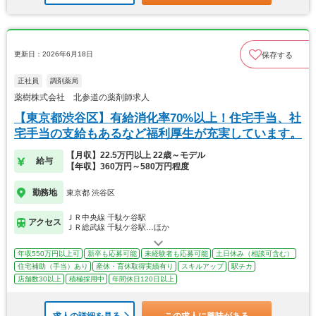
更新日：2026年6月18日
保存する
正社員
調剤薬局
薬樹株式会社 北参道の薬剤師求人
【東京都渋谷区】有給消化率70%以上！住宅手当、社
宅手当の支給もあるなど福利厚生が充実しています。
【月収】22.5万円以上 22歳～モデル
給与
【年収】360万円～580万円程度
勤務地
東京都 渋谷区
ＪＲ中央線 千駄ケ谷駅
アクセス
ＪＲ総武線 千駄ケ谷駅…ほか
年収550万円以上可
新卒も応募可能
未経験者も応募可能
土日休み（相談可含む）
住宅補助（手当）あり
産休・育休取得実績有り
スキルアップ
駅チカ
店舗数30以上
積極採用中
年間休日120日以上