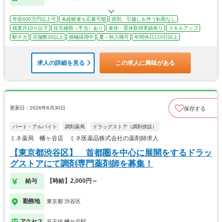
年収600万円以上可
未経験者も応募可能
原則、引越しを伴う転勤なし
残業月10ｈ以下
住宅補助（手当）あり
産休・育休取得実績有り
スキルアップ
駅チカ
店舗数30以上
積極採用中
夏～秋入職可
年間休日120日以上
求人の詳細を見る
この求人に興味がある
更新日：2026年6月30日
保存する
パート・アルバイト
調剤薬局
ドラッグストア（調剤併設）
ミネ薬局 幡ヶ谷店 ミネ医薬品株式会社の薬剤師求人
【東京都渋谷区】 首都圏を中心に展開をするドラッ
グストアにて調剤専門薬剤師を募集！
給与
【時給】2,000円～
勤務地
東京都 渋谷区
アクセス
京王線 幡ケ谷駅