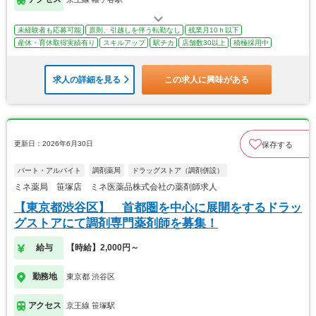
未経験者も応募可能
原則、引越しを伴う転勤なし
残業月10ｈ以下
産休・育休取得実績有り
スキルアップ
駅チカ
店舗数30以上
積極採用中
求人の詳細を見る
この求人に興味がある
更新日：2026年6月30日
保存する
パート・アルバイト
調剤薬局
ドラッグストア（調剤併設）
ミネ薬局 笹塚店 ミネ医薬品株式会社の薬剤師求人
【東京都渋谷区】 首都圏を中心に展開をするドラッ
グストアにて調剤専門薬剤師を募集！
給与
【時給】2,000円～
勤務地
東京都 渋谷区
アクセス
京王線 笹塚駅