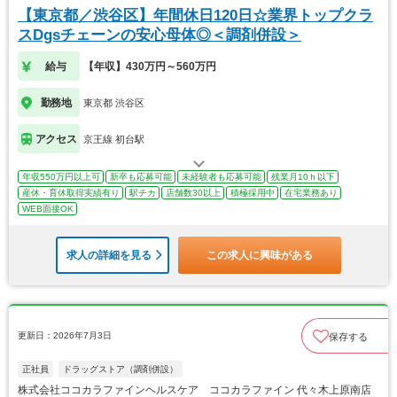
【東京都／渋谷区】年間休日120日☆業界トップクラ
スDgsチェーンの安心母体◎＜調剤併設＞
給与
【年収】430万円～560万円
勤務地
東京都 渋谷区
アクセス
京王線 初台駅
年収550万円以上可
新卒も応募可能
未経験者も応募可能
残業月10ｈ以下
産休・育休取得実績有り
駅チカ
店舗数30以上
積極採用中
在宅業務あり
WEB面接OK
求人の詳細を見る
この求人に興味がある
更新日：2026年7月3日
保存する
正社員
ドラッグストア（調剤併設）
株式会社ココカラファインヘルスケア ココカラファイン 代々木上原南店