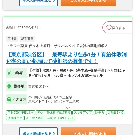
求人の詳細を見る
この求人に興味がある
更新日：2026年6月18日
保存する
正社員
調剤薬局
フラワー薬局 代々木上原店 サンハルク株式会社の薬剤師求人
【東京都渋谷区】 最寄駅より徒歩1分！有給休暇消
化率の高い薬局にて薬剤師の募集です！
【年収】420万円～650万円（基本給+奨励手当）×月額12ヶ
給与
月+賞与3ヶ月 (30歳～ モデル) 37歳～モデル
勤務地
東京都 渋谷区
小田急小田原線 代々木上原駅
アクセス
東京メトロ千代田線 代々木上原駅
年収650万円以上可
産休・育休取得実績有り
スキルアップ
駅チカ
店舗数1～9
積極採用中
夏～秋入職可
年間休日120日以上
求人の詳細を見る
この求人に興味がある