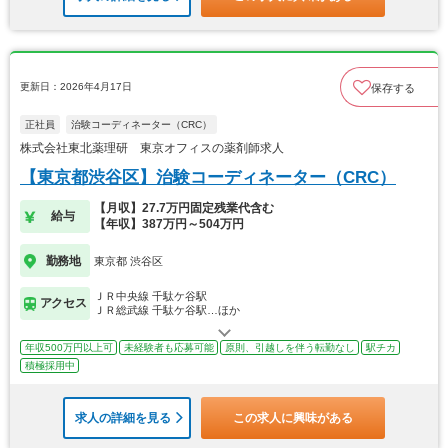
更新日：2026年4月17日
保存する
正社員
治験コーディネーター（CRC）
株式会社東北薬理研 東京オフィスの薬剤師求人
【東京都渋谷区】治験コーディネーター（CRC）
【月収】27.7万円固定残業代含む
給与
【年収】387万円～504万円
勤務地
東京都 渋谷区
ＪＲ中央線 千駄ケ谷駅
アクセス
ＪＲ総武線 千駄ケ谷駅…ほか
年収500万円以上可
未経験者も応募可能
原則、引越しを伴う転勤なし
駅チカ
積極採用中
求人の詳細を見る
この求人に興味がある