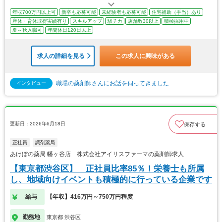
年収700万円以上可
新卒も応募可能
未経験者も応募可能
住宅補助（手当）あり
産休・育休取得実績有り
スキルアップ
駅チカ
店舗数30以上
積極採用中
夏～秋入職可
年間休日120日以上
求人の詳細を見る
この求人に興味がある
職場の薬剤師さんにお話を伺ってきました
インタビュー
更新日：2026年6月18日
保存する
正社員
調剤薬局
あけぼの薬局 幡ヶ谷店 株式会社アイリスファーマの薬剤師求人
【東京都渋谷区】 正社員比率85％！栄養士も所属
し、地域向けイベントも積極的に行っている企業です
給与
【年収】416万円～750万円程度
勤務地
東京都 渋谷区