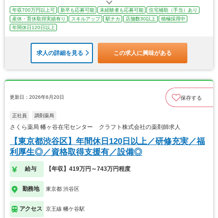
年収700万円以上可
新卒も応募可能
未経験者も応募可能
住宅補助（手当）あり
産休・育休取得実績有り
スキルアップ
駅チカ
店舗数30以上
積極採用中
年間休日120日以上
求人の詳細を見る
この求人に興味がある
更新日：2026年6月20日
保存する
正社員
調剤薬局
さくら薬局 幡ヶ谷在宅センター クラフト株式会社の薬剤師求人
【東京都渋谷区】年間休日120日以上／研修充実／福
利厚生◎／資格取得支援有／設備◎
給与
【年収】419万円～743万円程度
勤務地
東京都 渋谷区
アクセス
京王線 幡ケ谷駅