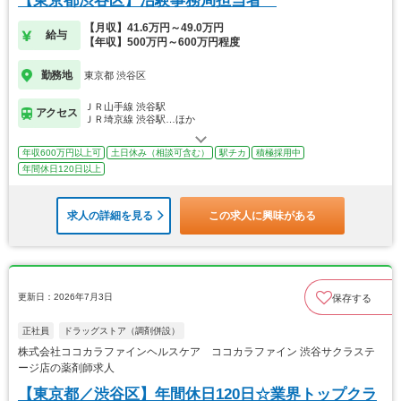
【東京都渋谷区】治験事務局担当者
【月収】41.6万円～49.0万円
給与
【年収】500万円～600万円程度
勤務地
東京都 渋谷区
ＪＲ山手線 渋谷駅
アクセス
ＪＲ埼京線 渋谷駅…ほか
年収600万円以上可
土日休み（相談可含む）
駅チカ
積極採用中
年間休日120日以上
求人の詳細を見る
この求人に興味がある
更新日：2026年7月3日
保存する
正社員
ドラッグストア（調剤併設）
株式会社ココカラファインヘルスケア ココカラファイン 渋谷サクラステ
ージ店の薬剤師求人
【東京都／渋谷区】年間休日120日☆業界トップクラ