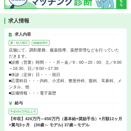
求人情報
求人内容
夏～秋入職可
積極採用中
店舗にて、調剤業務、服薬指導、薬歴管理などを行っていた
だきます。
■診療（営業）時間・・・月～金／9：00～20：00、土／9:00
～18:30、日／9:00～17:30
■休診（定休）日・・・祝日
■応需科目・・・内科、小児科、整形外科、眼科、耳鼻科、メ
ンタル、他
■設備情報・・・電子薬歴
給与
年収650万円以上可
【年収】420万円～650万円（基本給+奨励手当）×月額12ヶ月
+賞与3ヶ月 (30歳～ モデル) 37歳～モデル