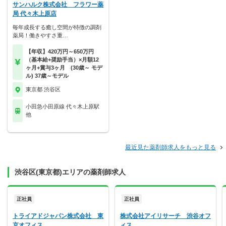
サンハルク株式会社 フラワー薬
局 代々木上原店
毎年成長する癒し空間が特徴の調剤
薬局！働きやすさ重…
【年収】420万円～650万円
（基本給+奨励手当）×月額12
ヶ月+賞与3ヶ月 (30歳～ モデ
ル) 37歳～モデル
東京都 渋谷区
小田急小田原線 代々木上原駅
他
最近見た薬剤師求人をもっと見る
渋谷区(東京都)エリアの薬剤師求人
正社員
正社員
トライアドジャパン株式会社 東
株式会社アイリサーチ 渋谷オフ
京オフィス
ィス