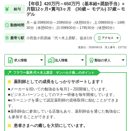
【年収】420万円～650万円（基本給+奨励手当）×
月額12ヶ月+賞与3ヶ月 (30歳～ モデル) 37歳～モ
給与
デル
月～金:09時00分～20時00分（休憩60分）,土:09時00分～18時
勤務時間
30分（休憩60分）,日:09時00分～17時30分（休憩60分）
最寄り駅
小田急小田原線「代々木上原駅」 徒歩1分
アクセス
更新日：2026/06/18 求人番号：237731
求人情報
法人情報
類似の求人
フラワー薬局 代々木上原店 サンハルク株…のポイント
薬剤師としての成長をしっかりサポートします！
■メーカーを招いての勉強会を毎月1～2回開催しています。
■ビジネスパーソンとしてのマナー研修を毎年開催しています。
■eラーニングを通じて認定薬剤師の資格取得に励むことができま
す。
■薬剤師会に参加している店舗もあり、薬剤師会を通じた勉強会に
も参加することができます。
患者さまへの癒しを大切にしています。