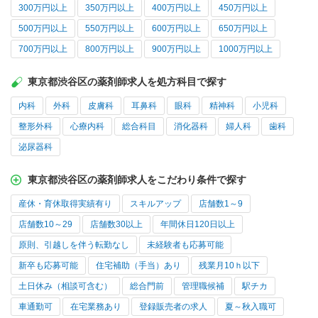
300万円以上
350万円以上
400万円以上
450万円以上
500万円以上
550万円以上
600万円以上
650万円以上
700万円以上
800万円以上
900万円以上
1000万円以上
東京都渋谷区の薬剤師求人を処方科目で探す
内科
外科
皮膚科
耳鼻科
眼科
精神科
小児科
整形外科
心療内科
総合科目
消化器科
婦人科
歯科
泌尿器科
東京都渋谷区の薬剤師求人をこだわり条件で探す
産休・育休取得実績有り
スキルアップ
店舗数1～9
店舗数10～29
店舗数30以上
年間休日120日以上
原則、引越しを伴う転勤なし
未経験者も応募可能
新卒も応募可能
住宅補助（手当）あり
残業月10ｈ以下
土日休み（相談可含む）
総合門前
管理職候補
駅チカ
車通勤可
在宅業務あり
登録販売者の求人
夏～秋入職可