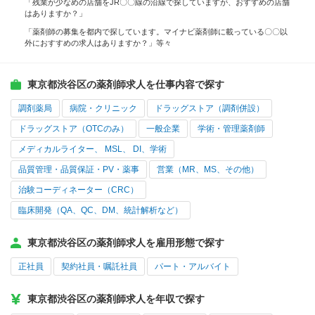
「残業が少なめの店舗をJR〇〇線の沿線で探していますが、おすすめの店舗
はありますか？」
「薬剤師の募集を都内で探しています。マイナビ薬剤師に載っている〇〇以
外におすすめの求人はありますか？」等々
東京都渋谷区の薬剤師求人を仕事内容で探す
調剤薬局
病院・クリニック
ドラッグストア（調剤併設）
ドラッグストア（OTCのみ）
一般企業
学術・管理薬剤師
メディカルライター、 MSL、 DI、学術
品質管理・品質保証・PV・薬事
営業（MR、MS、その他）
治験コーディネーター（CRC）
臨床開発（QA、QC、DM、統計解析など）
東京都渋谷区の薬剤師求人を雇用形態で探す
正社員
契約社員・嘱託社員
パート・アルバイト
東京都渋谷区の薬剤師求人を年収で探す