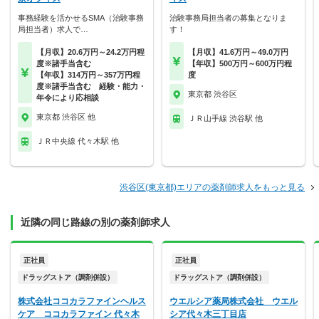
事務経験を活かせるSMA（治験事務
治験事務局担当者の募集となりま
局担当者）求人で…
す！
【月収】20.6万円～24.2万円程
【月収】41.6万円～49.0万円
度※諸手当含む
【年収】500万円～600万円程
【年収】314万円～357万円程
度
度※諸手当含む 経験・能力・
東京都 渋谷区
年令により応相談
東京都 渋谷区 他
ＪＲ山手線 渋谷駅 他
ＪＲ中央線 代々木駅 他
渋谷区(東京都)エリアの薬剤師求人をもっと見る
近隣の同じ路線の別の薬剤師求人
正社員
正社員
ドラッグストア（調剤併設）
ドラッグストア（調剤併設）
株式会社ココカラファインヘルス
ウエルシア薬局株式会社 ウエル
ケア ココカラファイン 代々木
シア代々木三丁目店