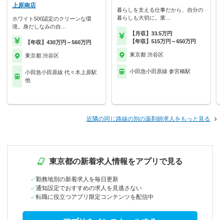
上原南店
暮らしを支える仕事だから、自分の
暮らしも大切に。業…
ホワイト500認定のクリーンな環
境。身だしなみの自…
【月収】33.5万円
【年収】515万円～650万円
【年収】430万円～560万円
東京都 渋谷区
東京都 渋谷区
小田急小田原線 参宮橋駅
小田急小田原線 代々木上原駅
他
近隣の同じ路線の別の薬剤師求人をもっと見る
東京都の新着求人情報をアプリで見る
勤務地別の新着求人を毎日更新
通知設定でおすすめの求人を見逃さない
転職に役立つアプリ限定コンテンツを配信中