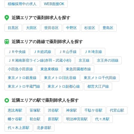
積極採用中の求人
WEB面接OK
近隣エリアで薬剤師求人を探す
目黒区
大田区
世田谷区
中野区
杉並区
豊島区
近隣エリアの路線で薬剤師求人を探す
ＪＲ中央線
ＪＲ総武線
ＪＲ山手線
ＪＲ埼京線
ＪＲ湘南新宿ライン線(赤羽－武蔵小杉)
京王線
京王井の頭線
小田急小田原線
東急東横線
東急田園都市線
東京メトロ銀座線
東京メトロ日比谷線
東京メトロ千代田線
東京メトロ半蔵門線
東京メトロ副都心線
都営大江戸線
近隣エリアの駅で薬剤師求人を探す
恵比寿駅
笹塚駅
渋谷駅
神泉駅
千駄ケ谷駅
代官山駅
幡ケ谷駅
初台駅
原宿駅
明治神宮前駅
代々木駅
代々木上原駅
北参道駅