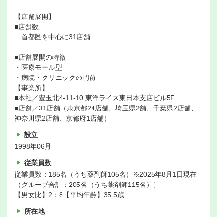
【店舗展開】
■店舗数
首都圏を中心に31店舗
■店舗展開の特徴
・医療モール型
・病院・クリニックの門前
【事業所】
■本社／豊玉北4-11-10 東洋ライス東日本支店ビル5F
■店舗／31店舗（東京都24店舗、埼玉県2舗、千葉県2店舗、
神奈川県2店舗、京都府1店舗）
設立
1998年06月
従業員数
従業員数：185名（うち薬剤師105名）※2025年8月1日現在
（グループ合計：205名（うち薬剤師115名））
【男女比】2：8【平均年齢】35.5歳
所在地