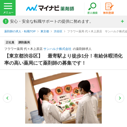
!
安心・安全な転職サポートの提供に努めます。
薬剤師の求人・転職TOP
東京都
渋谷区
フラワー薬局 代々木上原店 サンハルク株式
正社員
調剤薬局
フラワー薬局 代々木上原店
サンハルク株式会社
の薬剤師求人
【東京都渋谷区】 最寄駅より徒歩1分！有給休暇消化
率の高い薬局にて薬剤師の募集です！