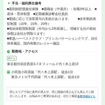
手当・福利厚生備考
■薬剤師賠償責任保険 ■退職金（中退共）：在職3年以上 ■
産休・育休制度 ■定期健康診断会社負担
■業績に応じて決算賞与の支給があります。 ■永年勤続表
彰制度（10年、15年、20年）
■有給休暇買取制度（付与から2年経過し、消滅する分の有給
休暇は会社が買取ります）
■東急ハーベストクラブ・プリンスバケーションクラブ、自社
保有施設、国内有数のレジャー施設
勤務地・アクセス
駅チカ
東京都渋谷区西原3-7-8 フィールド代々木上原1F
小田急小田原線「代々木上原駅」 徒歩1分
東京メトロ千代田線「代々木上原駅」 徒歩1分
同じエリアで似た条件の求人や、同じ路線の求人なども喜んでご紹
介いたします。お悩みやご希望があれば、ぜひご相談ください。
無料で相談する