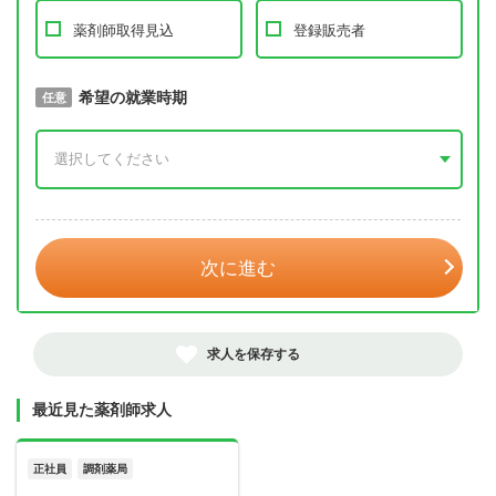
薬剤師取得見込
登録販売者
取得予定年
希望の就業時期
必須
任意
年 3月
次に進む
求人を保存する
最近見た薬剤師求人
正社員
調剤薬局