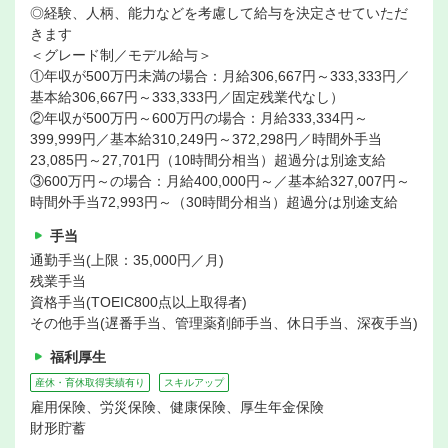
◎経験、人柄、能力などを考慮して給与を決定させていただ
きます
＜グレード制／モデル給与＞
①年収が500万円未満の場合：月給306,667円～333,333円／
基本給306,667円～333,333円／固定残業代なし）
②年収が500万円～600万円の場合：月給333,334円～
399,999円／基本給310,249円～372,298円／時間外手当
23,085円～27,701円（10時間分相当）超過分は別途支給
③600万円～の場合：月給400,000円～／基本給327,007円～
時間外手当72,993円～（30時間分相当）超過分は別途支給
手当
通勤手当(上限：35,000円／月)
残業手当
資格手当(TOEIC800点以上取得者)
その他手当(遅番手当、管理薬剤師手当、休日手当、深夜手当)
福利厚生
産休・育休取得実績有り
スキルアップ
雇用保険、労災保険、健康保険、厚生年金保険
財形貯蓄