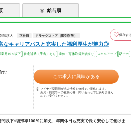
順
給与順
保存す
剤師求人
正社員
ドラッグストア（調剤併設）
豊富なキャリアパスと充実した福利厚生が魅力◎
残業月10ｈ以下
住宅補助（手当）あり
産休・育休取得実績有り
スキルアップ
駅チカ
当含む
この求人に興味がある
マイナビ薬剤師が求人情報を無料でご提供します。
薬局・病院等への直接応募・問い合わせではありません
のでご安心ください。
0時間以下×復帰率100％に加え、年間休日も充実で長く安心して働けま