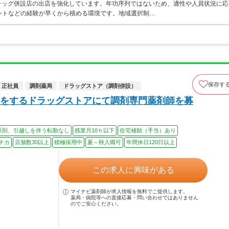
ラッグ併設店の出店を強化しています。年功序列ではないため、適性や人員状況に応
ントなどの経験が早くから積める環境です。地域選択制…
保存す
正社員
調剤薬局
ドラッグストア（調剤併設）
をするドラッグストアにて調剤専門薬剤師を募
原則、引越しを伴う転勤なし
残業月10ｈ以下
住宅補助（手当）あり
チカ
店舗数30以上
積極採用中
夏～秋入職可
年間休日120日以上
この求人に興味がある
マイナビ薬剤師が求人情報を無料でご提供します。
薬局・病院等への直接応募・問い合わせではありません
のでご安心ください。