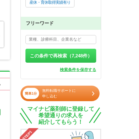
産休・育休取得実績有り
フリーワード
エ
この条件で再検索（
7,248
件）
検索条件を保存する
る
無料転職サポートに
簡単1分
申し込む
マイナビ薬剤師に登録して
希望通りの求人を
紹介してもらう！
STEP1