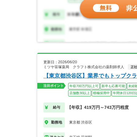
更新日：2026/06/20
ミツヤ笹塚薬局 クラフト株式会社の薬剤師求人
正
【東京都渋谷区】業界でもトップクラ
注目ポイント
年収700万円以上可
新卒も応募可能
未経
店舗数30以上
積極採用中
年間休日120日
【年収】419万円～743万円程度
給与
東京都 渋谷区
勤務地