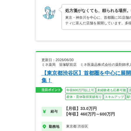
処方箋がなくても、頼られる場所。
東京・神奈川を中心に、首都圏に31店舗
ティに富んだ店舗を展開しています。多
更新日：2026/06/30
ミネ薬局 笹塚駅前店 ミネ医薬品株式会社の薬剤師求
【東京都渋谷区】首都圏を中心に展開
集！
注目ポイント
年収600万円以上可
未経験者も応募可能
産休・育休取得実績有り
スキルアップ
駅
【月収】33.0万円
給与
【年収】460万円～600万円
東京都 渋谷区
勤務地