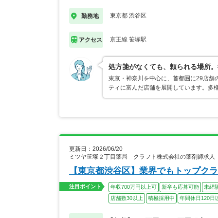
東京都 渋谷区
勤務地
京王線 笹塚駅
アクセス
処方箋がなくても、頼られる場所。
東京・神奈川を中心に、首都圏に29店舗
ティに富んだ店舗を展開しています。多
更新日：2026/06/20
ミツヤ笹塚２丁目薬局 クラフト株式会社の薬剤師求人
【東京都渋谷区】業界でもトップクラ
注目ポイント
年収700万円以上可
新卒も応募可能
未経
店舗数30以上
積極採用中
年間休日120日