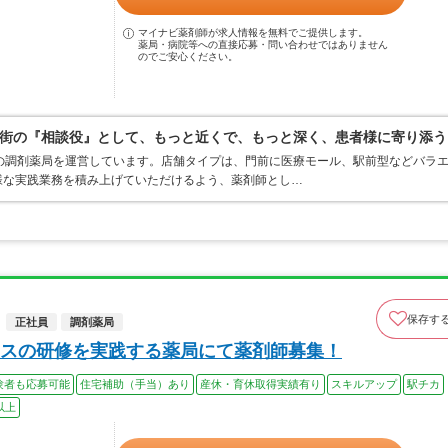
マイナビ薬剤師が求人情報を無料でご提供します。
薬局・病院等への直接応募・問い合わせではありません
のでご安心ください。
街の『相談役』として、もっと近くで、もっと深く、患者様に寄り添う
の調剤薬局を運営しています。店舗タイプは、門前に医療モール、駅前型などバラ
様な実践業務を積み上げていただけるよう、薬剤師とし…
保存す
正社員
調剤薬局
スの研修を実践する薬局にて薬剤師募集！
験者も応募可能
住宅補助（手当）あり
産休・育休取得実績有り
スキルアップ
駅チカ
以上