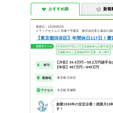
おすすめ順
新着
更新日：2026/06/18
ドラッグセイムス 笹塚十号通店 株式会社富士薬品の薬
【東京都渋谷区】年間休日117日！
注目ポイント
年収800万円以上可
未経験者も応募可能
店舗数30以上
積極採用中
夏～秋入職可
【月収】34.4万円～59.2万円諸手
給与
【年収】487万円～849万円
東京都 渋谷区
勤務地
京王線 笹塚駅
アクセス
創業1930年の安定企業！残業月1
す！