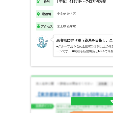
【年収】419万円～743万円程度
給与
東京都 渋谷区
勤務地
京王線 笹塚駅
アクセス
患者様に寄り添う薬局を目指し、全
■グループ店を含め全国820店舗以上の
ーンです。 ■現在も新規出店とM&Aで