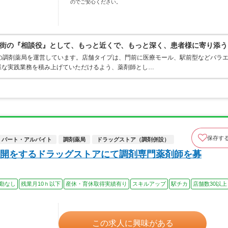
のでご安心ください。
街の『相談役』として、もっと近くで、もっと深く、患者様に寄り添う
の調剤薬局を運営しています。店舗タイプは、門前に医療モール、駅前型などバラ
様な実践業務を積み上げていただけるよう、薬剤師とし…
保存す
パート・アルバイト
調剤薬局
ドラッグストア（調剤併設）
開をするドラッグストアにて調剤専門薬剤師を募
勤なし
残業月10ｈ以下
産休・育休取得実績有り
スキルアップ
駅チカ
店舗数30以上
この求人に興味がある