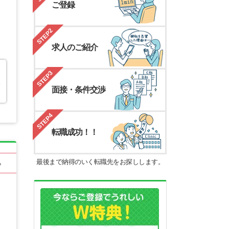
ご登録
STEP2
求人のご紹介
STEP3
エ
面接・条件交渉
STEP4
転職成功！！
最後まで納得のいく転職先をお探しします。
る