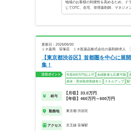
地域のお客様の利便性を高めるため、ド
じてOTC、在宅、管理薬剤師、マネジメ
更新日：2026/06/30
ミネ薬局 笹塚店 ミネ医薬品株式会社の薬剤師求人
【東京都渋谷区】首都圏を中心に展開
集！
注目ポイント
年収600万円以上可
未経験者も応募可能
産休・育休取得実績有り
スキルアップ
駅
【月収】33.0万円
給与
【年収】460万円～600万円
東京都 渋谷区
勤務地
京王線 笹塚駅
アクセス