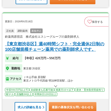
更新日：2026年6月18日
保存する
正社員
調剤薬局
募集停止
鈴薬局原宿店 株式会社エスシーグループの薬剤師求人
【東京都渋谷区】週40時間シフト・完全週休2日制の
100店舗規模チェーン薬局での薬剤師求人です。
給与
【年収】420万円～550万円
勤務地
東京都 渋谷区
ＪＲ山手線 原宿駅
アクセス
東京メトロ千代田線 明治神宮前駅…ほか
年収550万円以上可
未経験者も応募可能
残業月10ｈ以下
産休・育休取得実績有り
駅チカ
店舗数30以上
年間休日120日以上
求人の詳細を見る
最新の募集状況を問い合わせる