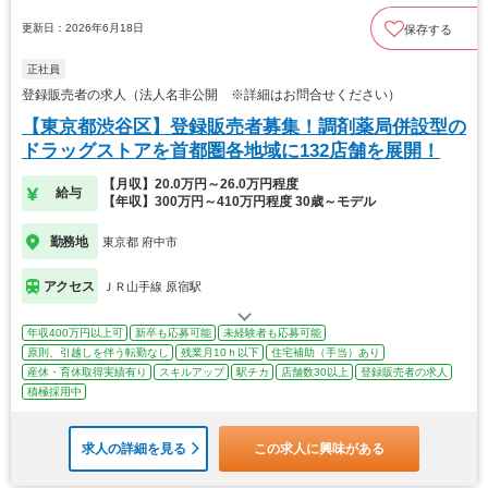
更新日：2026年6月18日
保存する
正社員
登録販売者の求人（法人名非公開 ※詳細はお問合せください）
【東京都渋谷区】登録販売者募集！調剤薬局併設型の
ドラッグストアを首都圏各地域に132店舗を展開！
【月収】20.0万円～26.0万円程度
給与
【年収】300万円～410万円程度 30歳～モデル
勤務地
東京都 府中市
アクセス
ＪＲ山手線 原宿駅
年収400万円以上可
新卒も応募可能
未経験者も応募可能
原則、引越しを伴う転勤なし
残業月10ｈ以下
住宅補助（手当）あり
産休・育休取得実績有り
スキルアップ
駅チカ
店舗数30以上
登録販売者の求人
積極採用中
求人の詳細を見る
この求人に興味がある