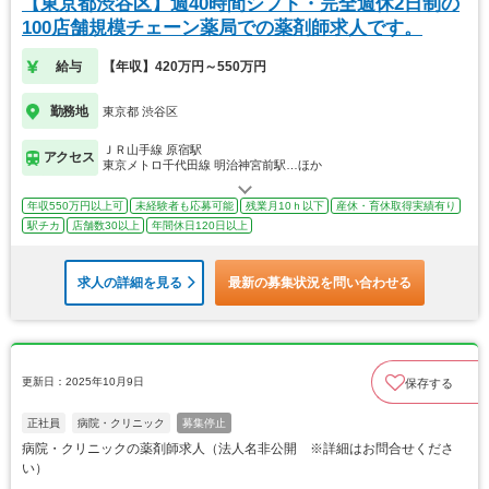
【東京都渋谷区】週40時間シフト・完全週休2日制の
100店舗規模チェーン薬局での薬剤師求人です。
給与
【年収】420万円～550万円
勤務地
東京都 渋谷区
ＪＲ山手線 原宿駅
アクセス
東京メトロ千代田線 明治神宮前駅…ほか
年収550万円以上可
未経験者も応募可能
残業月10ｈ以下
産休・育休取得実績有り
駅チカ
店舗数30以上
年間休日120日以上
求人の詳細を見る
最新の募集状況を問い合わせる
更新日：2025年10月9日
保存する
正社員
病院・クリニック
募集停止
病院・クリニックの薬剤師求人（法人名非公開 ※詳細はお問合せくださ
い）