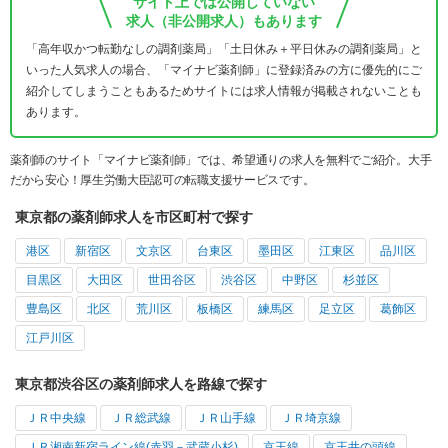
サイト上では公開していない
求人（非公開求人）もあります
「高年収かつ転勤なしの調剤薬局」「土日休み＋平日休みの調剤薬局」と
いった人気求人の場合、「マイナビ薬剤師」に登録済みの方に優先的にご
紹介してしまうこともあるためサイトには求人情報が掲載されないことも
あります。
薬剤師のサイト「マイナビ薬剤師」では、希望通りの求人を無料でご紹介。大手
だから安心！厚生労働大臣認可の転職支援サービスです。
東京都の薬剤師求人を市区町村で探す
港区
新宿区
文京区
台東区
墨田区
江東区
品川区
目黒区
大田区
世田谷区
渋谷区
中野区
杉並区
豊島区
北区
荒川区
板橋区
練馬区
足立区
葛飾区
江戸川区
東京都渋谷区の薬剤師求人を路線で探す
ＪＲ中央線
ＪＲ総武線
ＪＲ山手線
ＪＲ埼京線
ＪＲ湘南新宿ライン線(赤羽－武蔵小杉)
京王線
京王井の頭線