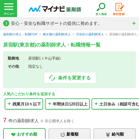
!
安心・安全な転職サポートの提供に努めます。
薬剤師の求人・転職TOP
東京都の薬剤師求人
渋谷区の薬剤師求人
原宿駅の薬剤師求人
原宿駅(東京都)の薬剤師求人・転職情報一覧
勤務地
原宿駅(ＪＲ山手線)
その他
指定なし
条件を変更する
人気のこだわり条件を追加する
残業月10ｈ以下
年間休日120日以上
土日休み（相談可含
7
件の薬剤師求人
※ 非公開求人を除く
おすすめ順
新着順
給与順