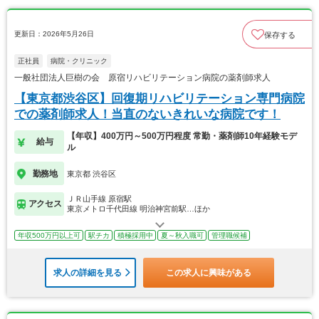
更新日：2026年5月26日
保存する
正社員
病院・クリニック
一般社団法人巨樹の会 原宿リハビリテーション病院の薬剤師求人
【東京都渋谷区】回復期リハビリテーション専門病院
での薬剤師求人！当直のないきれいな病院です！
【年収】400万円～500万円程度 常勤・薬剤師10年経験モデ
給与
ル
勤務地
東京都 渋谷区
ＪＲ山手線 原宿駅
アクセス
東京メトロ千代田線 明治神宮前駅…ほか
年収500万円以上可
駅チカ
積極採用中
夏～秋入職可
管理職候補
求人の詳細を見る
この求人に興味がある