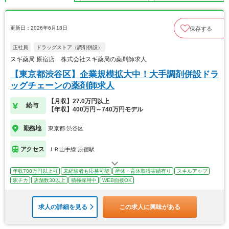
更新日：2026年6月18日
保存する
正社員
ドラッグストア（調剤併設）
スギ薬局 原宿店 株式会社スギ薬局の薬剤師求人
【東京都渋谷区】企業規模拡大中！大手調剤併設ドラ
ッグチェーンの薬剤師求人
【月収】27.0万円以上
給与
【年収】400万円～740万円モデル
勤務地
東京都 渋谷区
アクセス
ＪＲ山手線 原宿駅
年収700万円以上可
未経験者も応募可能
産休・育休取得実績有り
スキルアップ
駅チカ
店舗数30以上
積極採用中
WEB面接OK
求人の詳細を見る
この求人に興味がある