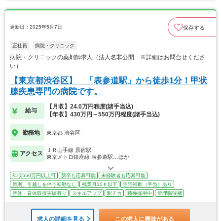
更新日：2025年5月7日
保存する
正社員
病院・クリニック
病院・クリニックの薬剤師求人（法人名非公開 ※詳細はお問合せくださ
い）
【東京都渋谷区】 「表参道駅」から徒歩1分！甲状
腺疾患専門の病院です。
【月収】24.0万円程度(諸手当込)
給与
【年収】430万円～550万円程度(諸手当込)
勤務地
東京都 渋谷区
ＪＲ山手線 原宿駅
アクセス
東京メトロ銀座線 表参道駅…ほか
年収550万円以上可
新卒も応募可能
未経験者も応募可能
原則、引越しを伴う転勤なし
残業月10ｈ以下
住宅補助（手当）あり
産休・育休取得実績有り
スキルアップ
駅チカ
積極採用中
管理職候補
求人の詳細を見る
この求人に興味がある