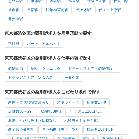
恵比寿駅
笹塚駅
渋谷駅
神泉駅
千駄ケ谷駅
代官山駅
初台駅
原宿駅
明治神宮前駅
代々木駅
代々木上原駅
北参道駅
東京都渋谷区の薬剤師求人を雇用形態で探す
正社員
パート・アルバイト
東京都渋谷区の薬剤師求人を仕事内容で探す
調剤薬局
病院・クリニック
ドラッグストア（調剤併設）
ドラッグストア（OTCのみ）
一般企業
東京都渋谷区の薬剤師求人をこだわり条件で探す
産休・育休取得実績有り
スキルアップ
店舗数1～9
店舗数10～29
店舗数30以上
年間休日120日以上
原則、引越しを伴う転勤なし
未経験者も応募可能
新卒も応募可能
住宅補助（手当）あり
残業月10ｈ以下
土日休み（相談可含む）
管理職候補
駅チカ
在宅業務あり