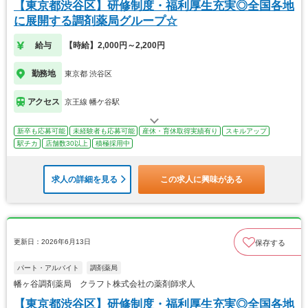
【東京都渋谷区】研修制度・福利厚生充実◎全国各地
に展開する調剤薬局グループ☆
給与
【時給】2,000円～2,200円
勤務地
東京都 渋谷区
アクセス
京王線 幡ケ谷駅
新卒も応募可能
未経験者も応募可能
産休・育休取得実績有り
スキルアップ
駅チカ
店舗数30以上
積極採用中
求人の詳細を見る
この求人に興味がある
更新日：2026年6月13日
保存する
パート・アルバイト
調剤薬局
幡ヶ谷調剤薬局 クラフト株式会社の薬剤師求人
【東京都渋谷区】研修制度・福利厚生充実◎全国各地