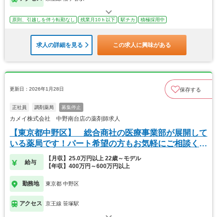
原則、引越しを伴う転勤なし
残業月10ｈ以下
駅チカ
積極採用中
求人の詳細を見る
この求人に興味がある
更新日：2026年1月28日
保存する
正社員
調剤薬局
募集停止
カメイ株式会社 中野南台店の薬剤師求人
【東京都中野区】 総合商社の医療事業部が展開して
いる薬局です！パート希望の方もお気軽にご相談くだ
さい
【月収】25.0万円以上 22歳～モデル
給与
【年収】400万円～600万円以上
勤務地
東京都 中野区
アクセス
京王線 笹塚駅