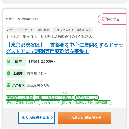
更新日：2026年6月30日
保存する
パート・アルバイト
調剤薬局
ドラッグストア（調剤併設）
ミネ薬局 幡ヶ谷店 ミネ医薬品株式会社の薬剤師求人
【東京都渋谷区】 首都圏を中心に展開をするドラッ
グストアにて調剤専門薬剤師を募集！
給与
【時給】2,000円～
勤務地
東京都 渋谷区
アクセス
京王線 幡ケ谷駅
未経験者も応募可能
原則、引越しを伴う転勤なし
残業月10ｈ以下
産休・育休取得実績有り
スキルアップ
駅チカ
店舗数30以上
積極採用中
求人の詳細を見る
この求人に興味がある