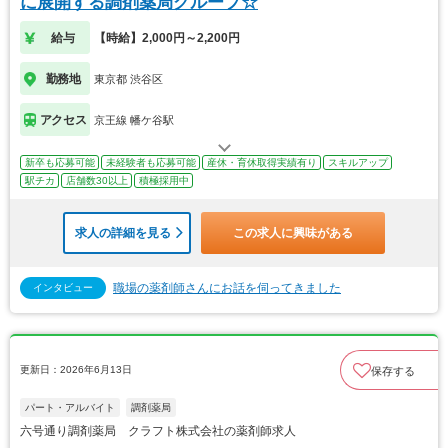
に展開する調剤薬局グループ☆
給与
【時給】2,000円～2,200円
勤務地
東京都 渋谷区
アクセス
京王線 幡ケ谷駅
新卒も応募可能
未経験者も応募可能
産休・育休取得実績有り
スキルアップ
駅チカ
店舗数30以上
積極採用中
求人の詳細を見る
この求人に興味がある
職場の薬剤師さんにお話を伺ってきました
インタビュー
更新日：2026年6月13日
保存する
パート・アルバイト
調剤薬局
六号通り調剤薬局 クラフト株式会社の薬剤師求人