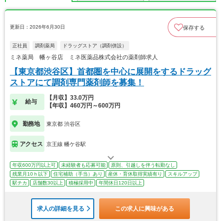
更新日：2026年6月30日
保存する
正社員
調剤薬局
ドラッグストア（調剤併設）
ミネ薬局 幡ヶ谷店 ミネ医薬品株式会社の薬剤師求人
【東京都渋谷区】首都圏を中心に展開をするドラッグ
ストアにて調剤専門薬剤師を募集！
【月収】33.0万円
給与
【年収】460万円～600万円
勤務地
東京都 渋谷区
アクセス
京王線 幡ケ谷駅
年収600万円以上可
未経験者も応募可能
原則、引越しを伴う転勤なし
残業月10ｈ以下
住宅補助（手当）あり
産休・育休取得実績有り
スキルアップ
駅チカ
店舗数30以上
積極採用中
年間休日120日以上
求人の詳細を見る
この求人に興味がある