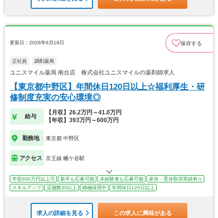
更新日：2026年6月18日
保存する
正社員
調剤薬局
ユニスマイル薬局 南台店 株式会社ユニスマイルの薬剤師求人
【東京都中野区】年間休日120日以上☆福利厚生・研
修制度充実の安心環境◎
【月収】26.2万円～41.0万円
給与
【年収】393万円～600万円
勤務地
東京都 中野区
アクセス
京王線 幡ケ谷駅
年収600万円以上可
新卒も応募可能
未経験者も応募可能
産休・育休取得実績有り
スキルアップ
店舗数30以上
積極採用中
年間休日120日以上
求人の詳細を見る
この求人に興味がある