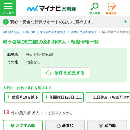
!
安心・安全な転職サポートの提供に努めます。
薬剤師の求人・転職TOP
東京都の薬剤師求人
渋谷区の薬剤師求人
幡ケ谷駅の薬剤師求
幡ケ谷駅(東京都)の薬剤師求人・転職情報一覧
勤務地
幡ケ谷駅(京王線)
その他
指定なし
条件を変更する
人気のこだわり条件を追加する
残業月10ｈ以下
年間休日120日以上
土日休み（相談可含
13
件の薬剤師求人
※ 非公開求人を除く
おすすめ順
新着順
給与順