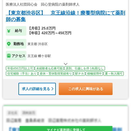
医療法人社団回心会 回心堂病院の薬剤師求人
【東京都渋谷区】 京王線沿線！療養型病院にて薬剤
師の募集
【月収】25.0万円
給与
【年収】420万円～450万円
勤務地
東京都 渋谷区
アクセス
京王線 幡ケ谷駅
年収450万円以上可
未経験者も応募可能
原則、引越しを伴う転勤なし
住宅補助（手当）あり
産休・育休取得実績有り
駅チカ
積極採用中
夏～秋入職可
求人の詳細を見る
この求人に興味がある