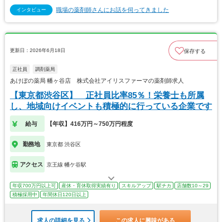
職場の薬剤師さんにお話を伺ってきました
インタビュー
更新日：2026年6月18日
保存する
正社員
調剤薬局
あけぼの薬局 幡ヶ谷店 株式会社アイリスファーマの薬剤師求人
【東京都渋谷区】 正社員比率85％！栄養士も所属
し、地域向けイベントも積極的に行っている企業です
給与
【年収】416万円～750万円程度
勤務地
東京都 渋谷区
アクセス
京王線 幡ケ谷駅
年収700万円以上可
産休・育休取得実績有り
スキルアップ
駅チカ
店舗数10～29
積極採用中
年間休日120日以上
求人の詳細を見る
この求人に興味がある