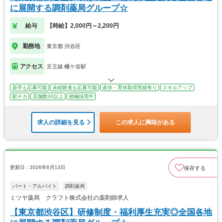
に展開する調剤薬局グループ☆
給与
【時給】2,000円～2,200円
勤務地
東京都 渋谷区
アクセス
京王線 幡ケ谷駅
新卒も応募可能
未経験者も応募可能
産休・育休取得実績有り
スキルアップ
駅チカ
店舗数30以上
積極採用中
求人の詳細を見る
この求人に興味がある
更新日：2026年6月13日
保存する
パート・アルバイト
調剤薬局
ミツヤ薬局 クラフト株式会社の薬剤師求人
【東京都渋谷区】研修制度・福利厚生充実◎全国各地