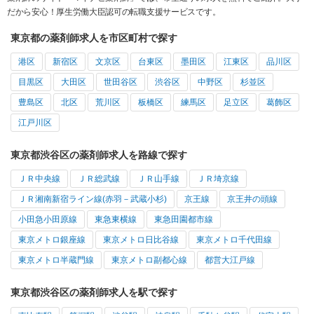
だから安心！厚生労働大臣認可の転職支援サービスです。
東京都の薬剤師求人を市区町村で探す
港区
新宿区
文京区
台東区
墨田区
江東区
品川区
目黒区
大田区
世田谷区
渋谷区
中野区
杉並区
豊島区
北区
荒川区
板橋区
練馬区
足立区
葛飾区
江戸川区
東京都渋谷区の薬剤師求人を路線で探す
ＪＲ中央線
ＪＲ総武線
ＪＲ山手線
ＪＲ埼京線
ＪＲ湘南新宿ライン線(赤羽－武蔵小杉)
京王線
京王井の頭線
小田急小田原線
東急東横線
東急田園都市線
東京メトロ銀座線
東京メトロ日比谷線
東京メトロ千代田線
東京メトロ半蔵門線
東京メトロ副都心線
都営大江戸線
東京都渋谷区の薬剤師求人を駅で探す