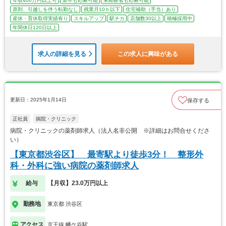
年収400万円以上可
新卒も応募可能
未経験者も応募可能
原則、引越しを伴う転勤なし
残業月10ｈ以下
住宅補助（手当）あり
産休・育休取得実績有り
スキルアップ
駅チカ
店舗数30以上
積極採用中
年間休日120日以上
求人の詳細を見る
この求人に興味がある
更新日：2025年1月14日
保存する
正社員
病院・クリニック
病院・クリニックの薬剤師求人（法人名非公開 ※詳細はお問合せくださ
い）
【東京都渋谷区】 最寄駅より徒歩3分！ 整形外
科・外科に強い病院の薬剤師求人
給与
【月収】23.0万円以上
勤務地
東京都 渋谷区
アクセス
京王線 幡ケ谷駅