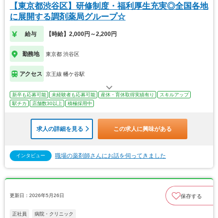
【東京都渋谷区】研修制度・福利厚生充実◎全国各地
に展開する調剤薬局グループ☆
給与
【時給】2,000円～2,200円
勤務地
東京都 渋谷区
アクセス
京王線 幡ケ谷駅
新卒も応募可能
未経験者も応募可能
産休・育休取得実績有り
スキルアップ
駅チカ
店舗数30以上
積極採用中
求人の詳細を見る
この求人に興味がある
職場の薬剤師さんにお話を伺ってきました
インタビュー
更新日：2026年5月26日
保存する
正社員
病院・クリニック