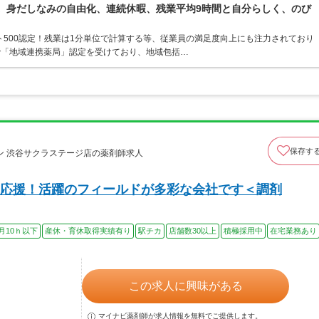
境。身だしなみの自由化、連続休暇、残業平均9時間と自分らしく、のび
ト500認定！残業は1分単位で計算する等、従業員の満足度向上にも注力されており
で「地域連携薬局」認定を受けており、地域包括…
保存す
ン 渋谷サクラステージ店の薬剤師求人
応援！活躍のフィールドが多彩な会社です＜調剤
月10ｈ以下
産休・育休取得実績有り
駅チカ
店舗数30以上
積極採用中
在宅業務あり
この求人に興味がある
マイナビ薬剤師が求人情報を無料でご提供します。