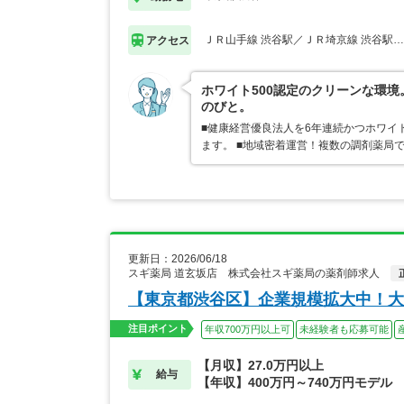
ＪＲ山手線 渋谷駅／ＪＲ埼京線 渋谷駅
アクセス
ホワイト500認定のクリーンな環
のびと。
■健康経営優良法人を6年連続かつホワイ
ます。 ■地域密着運営！複数の調剤薬局
更新日：2026/06/18
スギ薬局 道玄坂店 株式会社スギ薬局の薬剤師求人
【東京都渋谷区】企業規模拡大中！大
注目ポイント
年収700万円以上可
未経験者も応募可能
【月収】27.0万円以上
給与
【年収】400万円～740万円モデル