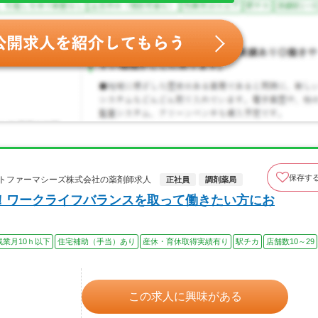
保存す
ォルナットファーマシーズ株式会社の薬剤師求人
正社員
調剤薬局
！ワークライフバランスを取って働きたい方にお
残業月10ｈ以下
住宅補助（手当）あり
産休・育休取得実績有り
駅チカ
店舗数10～29
この求人に興味がある