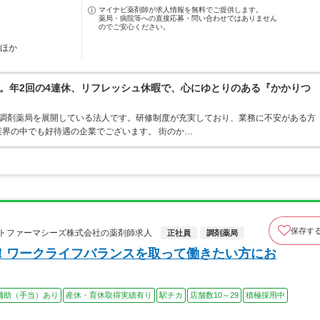
マイナビ薬剤師が求人情報を無料でご提供します。
薬局・病院等への直接応募・問い合わせではありません
のでご安心ください。
…ほか
。年2回の4連休、リフレッシュ休暇で、心にゆとりのある『かかりつ
ア・調剤薬局を展開している法人です。研修制度が充実しており、業務に不安がある方
界の中でも好待遇の企業でございます。 街のか…
保存す
ォルナットファーマシーズ株式会社の薬剤師求人
正社員
調剤薬局
！ワークライフバランスを取って働きたい方にお
補助（手当）あり
産休・育休取得実績有り
駅チカ
店舗数10～29
積極採用中