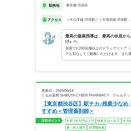
東京都 渋谷区
勤務地
ＪＲ山手線 渋谷駅／ＪＲ埼京線 渋谷駅
アクセス
最高の服薬指導は、最高の休息から
け』へ
全国で2,200店舗以上のドラッグスト
でも安心してご勤務いただけます。また業
更新日：2026/06/18
くるみ薬局 SHIBUYA CYBER PHARMACY ウ
【東京都渋谷区】駅チカ♪残業少なめ
すすめ＜管理薬剤師＞
注目ポイント
年収700万円以上可
残業月10ｈ以下
住宅
夏～秋入職可
管理職候補