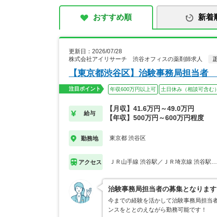
おすすめ順
新着
更新日：2026/07/28
株式会社アイリサーチ 渋谷オフィスの薬剤師求人
【東京都渋谷区】治験事務局担当者
注目ポイント
年収600万円以上可
土日休み（相談可含む
【月収】41.6万円～49.0万円
給与
【年収】500万円～600万円程度
東京都 渋谷区
勤務地
ＪＲ山手線 渋谷駅／ＪＲ埼京線 渋谷駅
アクセス
治験事務局担当者の募集となります
今までの経験を活かして治験事務局担当者
ンスをととのえながら勤務可能です！