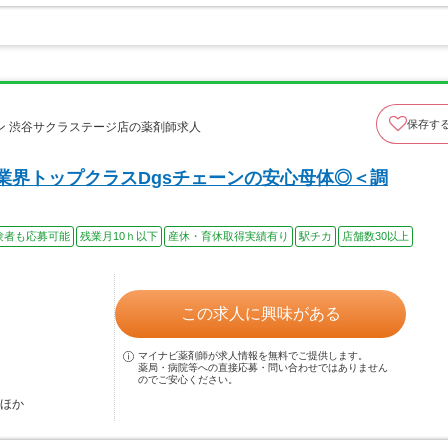
保存す
ン 渋谷サクラステージ店の薬剤師求人
業界トップクラスDgsチェーンの安心母体◎＜調
験者も応募可能
残業月10ｈ以下
産休・育休取得実績有り
駅チカ
店舗数30以上
この求人に興味がある
マイナビ薬剤師が求人情報を無料でご提供します。
薬局・病院等への直接応募・問い合わせではありません
のでご安心ください。
…ほか