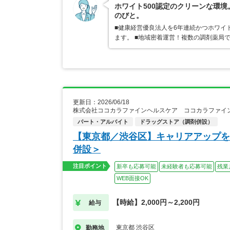
ホワイト500認定のクリーンな環
のびと。
■健康経営優良法人を6年連続かつホワイ
ます。 ■地域密着運営！複数の調剤薬局
更新日：2026/06/18
株式会社ココカラファインヘルスケア ココカラファイ
パート・アルバイト
ドラッグストア（調剤併設）
【東京都／渋谷区】キャリアアップを
併設＞
注目ポイント
新卒も応募可能
未経験者も応募可能
残業
WEB面接OK
【時給】2,000円～2,200円
給与
東京都 渋谷区
勤務地