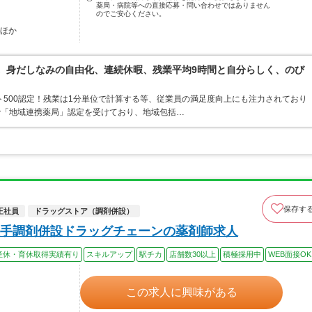
薬局・病院等への直接応募・問い合わせではありません
のでご安心ください。
…ほか
境。身だしなみの自由化、連続休暇、残業平均9時間と自分らしく、のび
ト500認定！残業は1分単位で計算する等、従業員の満足度向上にも注力されており
で「地域連携薬局」認定を受けており、地域包括…
保存す
正社員
ドラッグストア（調剤併設）
手調剤併設ドラッグチェーンの薬剤師求人
産休・育休取得実績有り
スキルアップ
駅チカ
店舗数30以上
積極採用中
WEB面接OK
この求人に興味がある