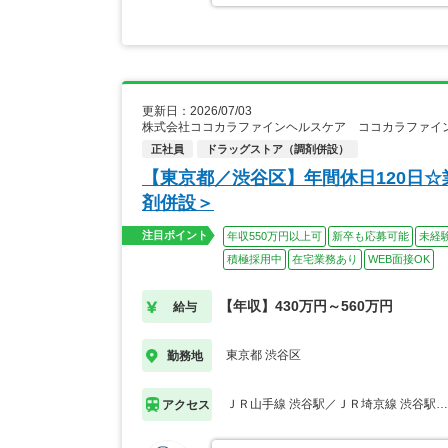
更新日：2026/07/03
株式会社ココカラファインヘルスケア ココカラファイ
正社員
ドラッグストア（調剤併設）
【東京都／渋谷区】年間休日120日☆
剤併設＞
注目ポイント
年収550万円以上可
新卒も応募可能
未経
積極採用中
在宅業務あり
WEB面接OK
【年収】430万円～560万円
給与
東京都 渋谷区
勤務地
ＪＲ山手線 渋谷駅／ＪＲ埼京線 渋谷駅
アクセス