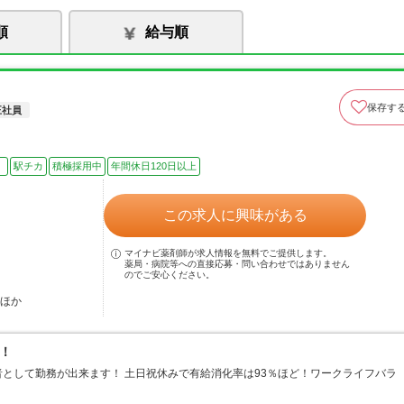
順
給与順
保存す
正社員
）
駅チカ
積極採用中
年間休日120日以上
この求人に興味がある
マイナビ薬剤師が求人情報を無料でご提供します。
薬局・病院等への直接応募・問い合わせではありません
のでご安心ください。
…ほか
！
として勤務が出来ます！ 土日祝休みで有給消化率は93％ほど！ワークライフバラ