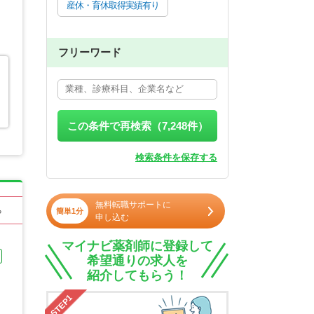
産休・育休取得実績有り
フリーワード
この条件で再検索（
7,248
件）
検索条件を保存する
無料転職サポートに
る
簡単1分
申し込む
マイナビ薬剤師に登録して
希望通りの求人を
紹介してもらう！
STEP1