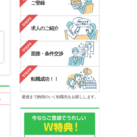
ご登録
STEP2
求人のご紹介
STEP3
面接・条件交渉
STEP4
転職成功！！
最後まで納得のいく転職先をお探しします。
る