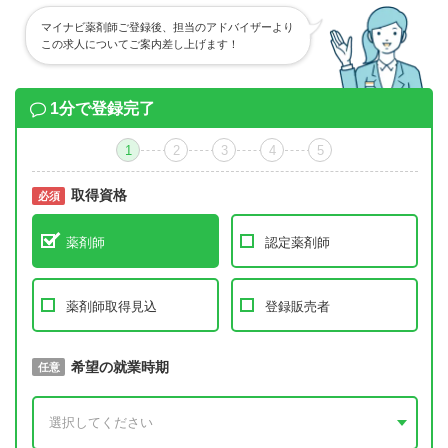
マイナビ薬剤師ご登録後、担当のアドバイザーより
この求人についてご案内差し上げます！
1分で登録完了
1
2
3
4
5
取得資格
必須
必須
薬剤師
認定薬剤師
薬剤師取得見込
登録販売者
取得予定年
希望の就業時期
必須
任意