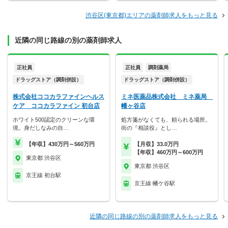
渋谷区(東京都)エリアの薬剤師求人をもっと見る
近隣の同じ路線の別の薬剤師求人
正社員
正社員
調剤薬局
ドラッグストア（調剤併設）
ドラッグストア（調剤併設）
株式会社ココカラファインヘルス
ミネ医薬品株式会社 ミネ薬局
ケア ココカラファイン 初台店
幡ヶ谷店
ホワイト500認定のクリーンな環
処方箋がなくても、頼られる場所。
境。身だしなみの自…
街の『相談役』とし…
【年収】430万円～560万円
【月収】33.0万円
【年収】460万円～600万円
東京都 渋谷区
東京都 渋谷区
京王線 初台駅
京王線 幡ケ谷駅
近隣の同じ路線の別の薬剤師求人をもっと見る