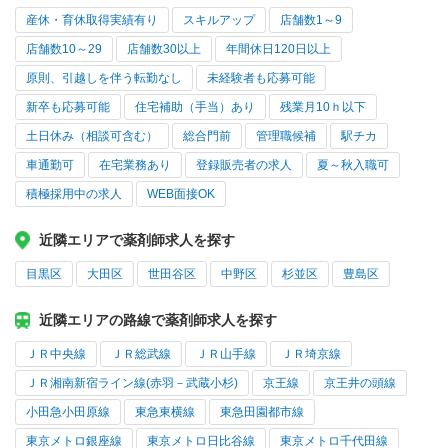
産休・育休取得実績有り
スキルアップ
店舗数1～9
店舗数10～29
店舗数30以上
年間休日120日以上
原則、引越しを伴う転勤なし
未経験者も応募可能
新卒も応募可能
住宅補助（手当）あり
残業月10ｈ以下
土日休み（相談可含む）
総合門前
管理職候補
駅チカ
車通勤可
在宅業務あり
登録販売者の求人
夏～秋入職可
積極採用中の求人
WEB面接OK
近隣エリアで薬剤師求人を探す
目黒区
大田区
世田谷区
中野区
杉並区
豊島区
近隣エリアの路線で薬剤師求人を探す
ＪＲ中央線
ＪＲ総武線
ＪＲ山手線
ＪＲ埼京線
ＪＲ湘南新宿ライン線(赤羽－武蔵小杉)
京王線
京王井の頭線
小田急小田原線
東急東横線
東急田園都市線
東京メトロ銀座線
東京メトロ日比谷線
東京メトロ千代田線