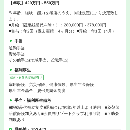
【年収】420万円～550万円
※年齢、経験、能力を考慮のうえ、同社規定により決定致し
ます。
■月給（固定残業代を除く）：280,000円～378,000円
■賞与：年2回（過去実績：4ヶ月分）■昇給：年1回（4月）
手当
通勤手当
資格手当
その他手当(地域手当、役職手当)
福利厚生
産休・育休取得実績有り
雇用保険、労災保険、健康保険、厚生年金保険
厚生年金基金、慶弔見舞金制度
手当・福利厚生備考
■医療品代補助制度■退職金は在籍3年以上より適用 ■薬剤師
賠償保険加入あり■会員制リゾートクラブ利用可能 ■互助会
制度あり
勤務地・アクセス