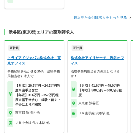
最近見た薬剤師求人をもっと見る
渋谷区(東京都)エリアの薬剤師求人
正社員
正社員
トライアドジャパン株式会社 東
株式会社アイリサーチ 渋谷オフ
京オフィス
ィス
事務経験を活かせるSMA（治験事務
治験事務局担当者の募集となりま
局担当者）求人で…
す！
【月収】20.6万円～24.2万円程
【月収】41.6万円～49.0万円
度※諸手当含む
【年収】500万円～600万円程
【年収】314万円～357万円程
度
度※諸手当含む 経験・能力・
東京都 渋谷区
年令により応相談
東京都 渋谷区 他
ＪＲ山手線 渋谷駅 他
ＪＲ中央線 代々木駅 他