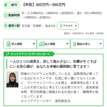
【年収】420万円～550万円
給与
月～土:10時00分～19時00分（休憩60分）,第3・4日:10時00分
勤務時間
～14時00分（休憩0分）
最寄り駅
京王線「笹塚駅」 徒歩1分
アクセス
更新日：2026/06/18 求人番号：254186
求人情報
法人情報
類似の求人
キャリアアドバイザーのレポート
一人ひとりの成長を、決して急かさない。先輩がすぐそば
にいる安心感が、あなたを本物の薬剤師に育てます！
研修のプログラムが充実している点、就業環境が整って
いる点がオススメです。社員に長く働いてもらうため
に、ワークライフバランスを整え、就業環境を良くする
ことが大切であると考えている企業ですので、産前産後
休暇・育児休暇後に復職される社員が多く、離職率が低
くなっています。
キャリアアドバイザー 薬剤師担当