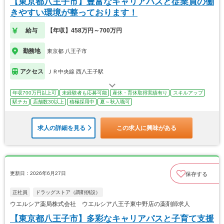
【東京都八王子市】豊富なキャリアパスと従業員の働
きやすい環境が整っております！
給与
【年収】458万円～700万円
勤務地
東京都 八王子市
アクセス
ＪＲ中央線 西八王子駅
年収700万円以上可
未経験者も応募可能
産休・育休取得実績有り
スキルアップ
駅チカ
店舗数30以上
積極採用中
夏～秋入職可
求人の詳細を見る
この求人に興味がある
更新日：2026年6月27日
保存する
正社員
ドラッグストア（調剤併設）
ウエルシア薬局株式会社 ウエルシア八王子東中野店の薬剤師求人
【東京都八王子市】多彩なキャリアパスと子育て支援