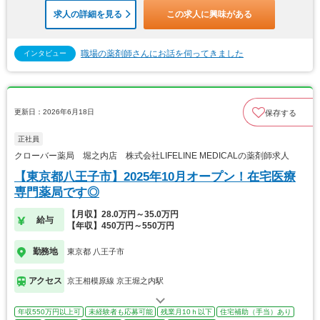
求人の詳細を見る
この求人に興味がある
職場の薬剤師さんにお話を伺ってきました
インタビュー
更新日：2026年6月18日
保存する
正社員
クローバー薬局 堀之内店 株式会社LIFELINE MEDICALの薬剤師求人
【東京都八王子市】2025年10月オープン！在宅医療
専門薬局です◎
【月収】28.0万円～35.0万円
給与
【年収】450万円～550万円
勤務地
東京都 八王子市
アクセス
京王相模原線 京王堀之内駅
年収550万円以上可
未経験者も応募可能
残業月10ｈ以下
住宅補助（手当）あり