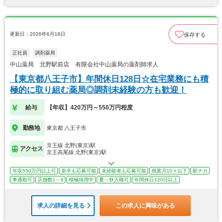
更新日：2026年6月18日
保存する
正社員
調剤薬局
中山薬局 北野駅前店 有限会社中山薬局の薬剤師求人
【東京都八王子市】年間休日128日☆在宅業務にも積
極的に取り組む薬局◎調剤未経験の方も歓迎！
給与
【年収】420万円～550万円程度
勤務地
東京都 八王子市
京王線 北野(東京)駅
アクセス
京王高尾線 北野(東京)駅
年収550万円以上可
新卒も応募可能
未経験者も応募可能
残業月10ｈ以下
駅チカ
車通勤可
店舗数1～9
積極採用中
夏～秋入職可
年間休日120日以上
求人の詳細を見る
この求人に興味がある