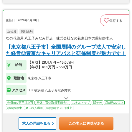
更新日：2026年6月18日
保存する
正社員
調剤薬局
なの花薬局 八王子みなみ野店 株式会社なの花東日本の薬剤師求人
【東京都八王子市】全国展開のグループ法人で安定し
た経営◎豊富なキャリアパスと研修制度が魅力です！
【月収】28.4万円～45.0万円
給与
【年収】411万円～550万円
勤務地
東京都 八王子市
アクセス
ＪＲ横浜線 八王子みなみ野駅
年収550万円以上可
産休・育休取得実績有り
スキルアップ
駅チカ
店舗数30以上
積極採用中
夏～秋入職可
年間休日120日以上
求人の詳細を見る
この求人に興味がある