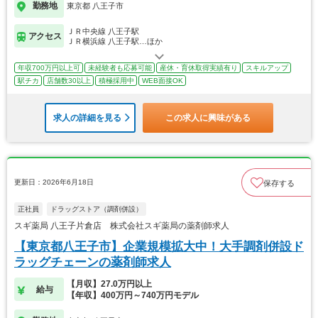
勤務地
東京都 八王子市
ＪＲ中央線 八王子駅
アクセス
ＪＲ横浜線 八王子駅…ほか
年収700万円以上可
未経験者も応募可能
産休・育休取得実績有り
スキルアップ
駅チカ
店舗数30以上
積極採用中
WEB面接OK
求人の詳細を見る
この求人に興味がある
更新日：2026年6月18日
保存する
正社員
ドラッグストア（調剤併設）
スギ薬局 八王子片倉店 株式会社スギ薬局の薬剤師求人
【東京都八王子市】企業規模拡大中！大手調剤併設ド
ラッグチェーンの薬剤師求人
【月収】27.0万円以上
給与
【年収】400万円～740万円モデル