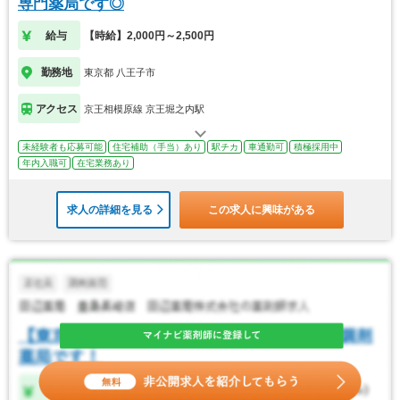
専門薬局です◎
給与
【時給】2,000円～2,500円
勤務地
東京都 八王子市
アクセス
京王相模原線 京王堀之内駅
未経験者も応募可能
住宅補助（手当）あり
駅チカ
車通勤可
積極採用中
年内入職可
在宅業務あり
求人の詳細を見る
この求人に興味がある