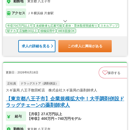
勤務地
東京都 八王子市
アクセス
ＪＲ横浜線 片倉駅
年収700万円以上可
未経験者も応募可能
産休・育休取得実績有り
スキルアップ
駅チカ
店舗数30以上
積極採用中
WEB面接OK
求人の詳細を見る
この求人に興味がある
更新日：2026年6月18日
保存する
正社員
ドラッグストア（調剤併設）
スギ薬局 八王子散田町店 株式会社スギ薬局の薬剤師求人
【東京都八王子市】企業規模拡大中！大手調剤併設ド
ラッグチェーンの薬剤師求人
【月収】27.0万円以上
給与
【年収】400万円～740万円モデル
勤務地
東京都 八王子市