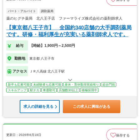
パート・アルバイト
調剤薬局
薬のヒグチ薬局 北八王子店 ファーマライズ株式会社の薬剤師求人
【東京都八王子市】 全国約340店舗の大手調剤薬局
です。研修・福利厚生が充実いる薬剤師求人です。
給与
【時給】1,900円～2,500円
勤務地
東京都 八王子市
アクセス
ＪＲ八高線 北八王子駅
新卒も応募可能
未経験者も応募可能
産休・育休取得実績有り
総合門前
スキルアップ
駅チカ
車通勤可
店舗数30以上
積極採用中
求人の詳細を見る
この求人に興味がある
更新日：2026年6月18日
保存する