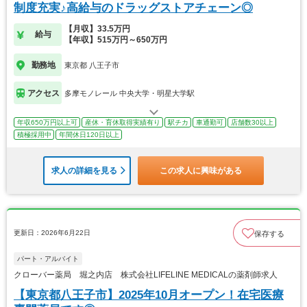
制度充実♪高給与のドラッグストアチェーン◎
【月収】33.5万円
給与
【年収】515万円～650万円
勤務地
東京都 八王子市
アクセス
多摩モノレール 中央大学・明星大学駅
年収650万円以上可
産休・育休取得実績有り
駅チカ
車通勤可
店舗数30以上
積極採用中
年間休日120日以上
求人の詳細を見る
この求人に興味がある
更新日：2026年6月22日
保存する
パート・アルバイト
クローバー薬局 堀之内店 株式会社LIFELINE MEDICALの薬剤師求人
【東京都八王子市】2025年10月オープン！在宅医療