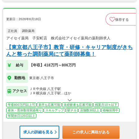
更新日：2026年6月18日
保存する
正社員
調剤薬局
アイセイ薬局 子安町店 株式会社アイセイ薬局の薬剤師求人
【東京都八王子市】教育・研修・キャリア制度がきち
んと整った調剤薬局にて薬剤師募集！
給与
【年収】418万円～806万円
勤務地
東京都 八王子市
ＪＲ中央線 八王子駅
アクセス
ＪＲ横浜線 八王子駅…ほか
年収800万円以上可
新卒も応募可能
未経験者も応募可能
残業月10ｈ以下
産休・育休取得実績有り
スキルアップ
駅チカ
店舗数30以上
積極採用中
年間休日120日以上
求人の詳細を見る
この求人に興味がある