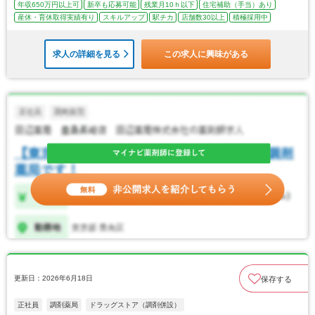
年収650万円以上可
新卒も応募可能
残業月10ｈ以下
住宅補助（手当）あり
産休・育休取得実績有り
スキルアップ
駅チカ
店舗数30以上
積極採用中
求人の詳細を見る
この求人に興味がある
更新日：2026年6月18日
保存する
正社員
調剤薬局
ドラッグストア（調剤併設）