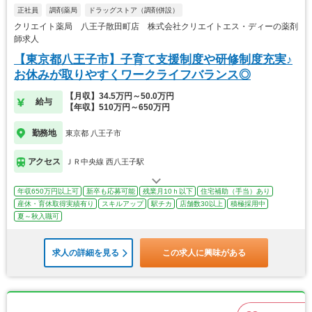
正社員
調剤薬局
ドラッグストア（調剤併設）
クリエイト薬局 八王子散田町店 株式会社クリエイトエス・ディーの薬剤
師求人
【東京都八王子市】子育て支援制度や研修制度充実♪
お休みが取りやすくワークライフバランス◎
【月収】34.5万円～50.0万円
給与
【年収】510万円～650万円
勤務地
東京都 八王子市
アクセス
ＪＲ中央線 西八王子駅
年収650万円以上可
新卒も応募可能
残業月10ｈ以下
住宅補助（手当）あり
産休・育休取得実績有り
スキルアップ
駅チカ
店舗数30以上
積極採用中
夏～秋入職可
求人の詳細を見る
この求人に興味がある