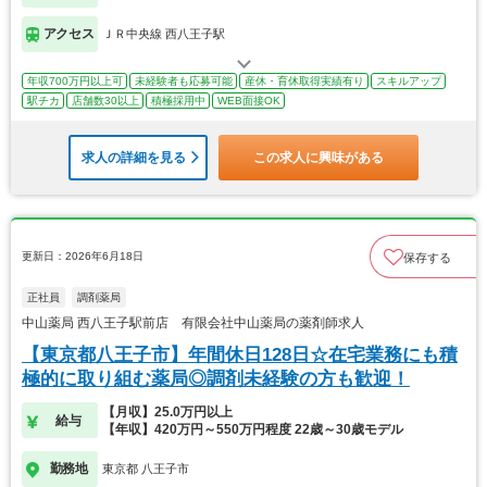
アクセス
ＪＲ中央線 西八王子駅
年収700万円以上可
未経験者も応募可能
産休・育休取得実績有り
スキルアップ
駅チカ
店舗数30以上
積極採用中
WEB面接OK
求人の詳細を見る
この求人に興味がある
更新日：2026年6月18日
保存する
正社員
調剤薬局
中山薬局 西八王子駅前店 有限会社中山薬局の薬剤師求人
【東京都八王子市】年間休日128日☆在宅業務にも積
極的に取り組む薬局◎調剤未経験の方も歓迎！
【月収】25.0万円以上
給与
【年収】420万円～550万円程度 22歳～30歳モデル
勤務地
東京都 八王子市