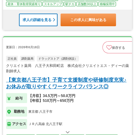
産休・育休取得実績有り
スキルアップ
駅チカ
店舗数30以上
積極採用中
求人の詳細を見る
この求人に興味がある
更新日：2026年6月18日
保存する
正社員
調剤薬局
ドラッグストア（調剤併設）
クリエイト薬局 八王子大和田町店 株式会社クリエイトエス・ディーの薬
剤師求人
【東京都八王子市】子育て支援制度や研修制度充実♪
お休みが取りやすくワークライフバランス◎
【月収】34.5万円～50.0万円
給与
【年収】510万円～650万円
勤務地
東京都 八王子市
アクセス
ＪＲ八高線 北八王子駅