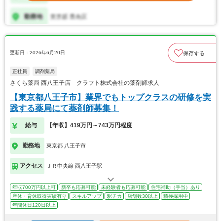
更新日：2026年6月20日
保存する
正社員
調剤薬局
さくら薬局 西八王子店 クラフト株式会社の薬剤師求人
【東京都八王子市】業界でもトップクラスの研修を実
践する薬局にて薬剤師募集！
給与
【年収】419万円～743万円程度
勤務地
東京都 八王子市
アクセス
ＪＲ中央線 西八王子駅
年収700万円以上可
新卒も応募可能
未経験者も応募可能
住宅補助（手当）あり
産休・育休取得実績有り
スキルアップ
駅チカ
店舗数30以上
積極採用中
年間休日120日以上