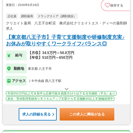
更新日：2026年6月18日
保存する
正社員
調剤薬局
ドラッグストア（調剤併設）
クリエイト薬局 八王子台町店 株式会社クリエイトエス・ディーの薬剤師
求人
【東京都八王子市】子育て支援制度や研修制度充実♪
お休みが取りやすくワークライフバランス◎
【月収】34.5万円～50.0万円
給与
【年収】510万円～650万円
勤務地
東京都 八王子市
アクセス
ＪＲ中央線 西八王子駅
年収650万円以上可
新卒も応募可能
残業月10ｈ以下
住宅補助（手当）あり
産休・育休取得実績有り
スキルアップ
駅チカ
店舗数30以上
積極採用中
求人の詳細を見る
この求人に興味がある