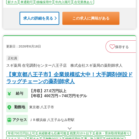
駅チカ
車通勤可
積極採用中
年内入職可
在宅業務あり
求人の詳細を見る
この求人に興味がある
更新日：2026年6月18日
保存する
正社員
スギ薬局 在宅調剤センター八王子店 株式会社スギ薬局の薬剤師求人
【東京都八王子市】企業規模拡大中！大手調剤併設ド
ラッグチェーンの薬剤師求人
【月収】27.0万円以上
給与
【年収】400万円～740万円モデル
勤務地
東京都 八王子市
アクセス
ＪＲ横浜線 八王子みなみ野駅
年収700万円以上可
未経験者も応募可能
残業月10ｈ以下
産休・育休取得実績有り
スキルアップ
駅チカ
店舗数30以上
積極採用中
夏～秋入職可
WEB面接OK