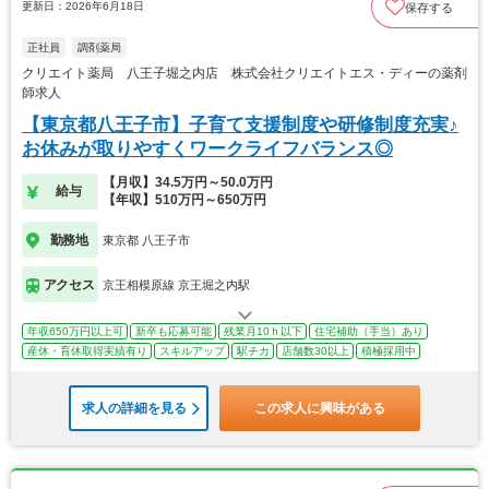
更新日：2026年6月18日
保存する
正社員
調剤薬局
クリエイト薬局 八王子堀之内店 株式会社クリエイトエス・ディーの薬剤
師求人
【東京都八王子市】子育て支援制度や研修制度充実♪
お休みが取りやすくワークライフバランス◎
【月収】34.5万円～50.0万円
給与
【年収】510万円～650万円
勤務地
東京都 八王子市
アクセス
京王相模原線 京王堀之内駅
年収650万円以上可
新卒も応募可能
残業月10ｈ以下
住宅補助（手当）あり
産休・育休取得実績有り
スキルアップ
駅チカ
店舗数30以上
積極採用中
求人の詳細を見る
この求人に興味がある