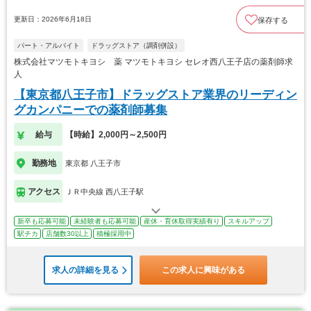
更新日：2026年6月18日
保存する
パート・アルバイト
ドラッグストア（調剤併設）
株式会社マツモトキヨシ 薬 マツモトキヨシ セレオ西八王子店の薬剤師求
人
【東京都八王子市】ドラッグストア業界のリーディン
グカンパニーでの薬剤師募集
給与
【時給】2,000円～2,500円
勤務地
東京都 八王子市
アクセス
ＪＲ中央線 西八王子駅
新卒も応募可能
未経験者も応募可能
産休・育休取得実績有り
スキルアップ
駅チカ
店舗数30以上
積極採用中
求人の詳細を見る
この求人に興味がある