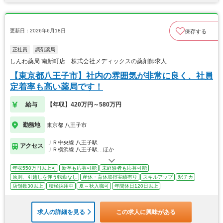
更新日：2026年6月18日
保存する
正社員
調剤薬局
しんわ薬局 南新町店 株式会社メディックスの薬剤師求人
【東京都八王子市】社内の雰囲気が非常に良く、社員
定着率も高い薬局です！
給与
【年収】420万円～580万円
勤務地
東京都 八王子市
ＪＲ中央線 八王子駅
アクセス
ＪＲ横浜線 八王子駅…ほか
年収550万円以上可
新卒も応募可能
未経験者も応募可能
原則、引越しを伴う転勤なし
産休・育休取得実績有り
スキルアップ
駅チカ
店舗数30以上
積極採用中
夏～秋入職可
年間休日120日以上
求人の詳細を見る
この求人に興味がある