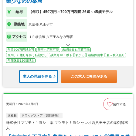
業少なめの薬局
給与
【年収】450万円～700万円程度 26歳～45歳モデル
勤務地
東京都 八王子市
アクセス
ＪＲ横浜線 八王子みなみ野駅
年収700万円以上可
新卒も応募可能
未経験者も応募可能
原則、引越しを伴う転勤なし
残業月10ｈ以下
駅チカ
積極採用中
夏～秋入職可
年間休日120日以上
求人の詳細を見る
この求人に興味がある
更新日：2026年7月3日
保存する
正社員
ドラッグストア（調剤併設）
株式会社マツモトキヨシ 薬 マツモトキヨシ セレオ西八王子店の薬剤師求
人