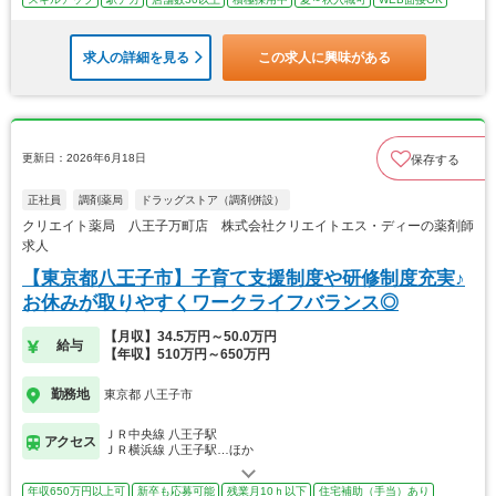
求人の詳細を見る
この求人に興味がある
更新日：2026年6月18日
保存する
正社員
調剤薬局
ドラッグストア（調剤併設）
クリエイト薬局 八王子万町店 株式会社クリエイトエス・ディーの薬剤師
求人
【東京都八王子市】子育て支援制度や研修制度充実♪
お休みが取りやすくワークライフバランス◎
【月収】34.5万円～50.0万円
給与
【年収】510万円～650万円
勤務地
東京都 八王子市
ＪＲ中央線 八王子駅
アクセス
ＪＲ横浜線 八王子駅…ほか
年収650万円以上可
新卒も応募可能
残業月10ｈ以下
住宅補助（手当）あり