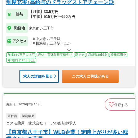
制度充実♪高給与のドラッグストアチェーン◎
【月収】33.5万円
給与
【年収】515万円～650万円
勤務地
東京都 八王子市
ＪＲ中央線 八王子駅
アクセス
ＪＲ横浜線 八王子駅…ほか
年収650万円以上可
産休・育休取得実績有り
駅チカ
店舗数30以上
積極採用中
年間休日120日以上
求人の詳細を見る
この求人に興味がある
更新日：2026年7月15日
保存する
正社員
調剤薬局
コスモ薬局 株式会社リーフの薬剤師求人
【東京都八王子市】WLB企業！定時上がりが多い残