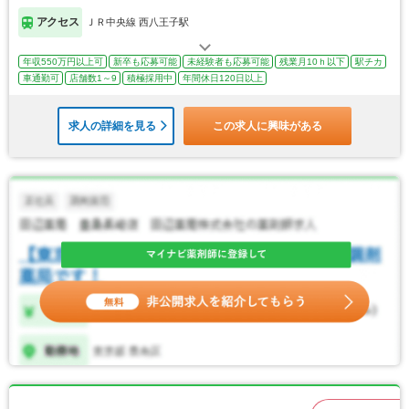
アクセス
ＪＲ中央線 西八王子駅
年収550万円以上可
新卒も応募可能
未経験者も応募可能
残業月10ｈ以下
駅チカ
車通勤可
店舗数1～9
積極採用中
年間休日120日以上
求人の詳細を見る
この求人に興味がある