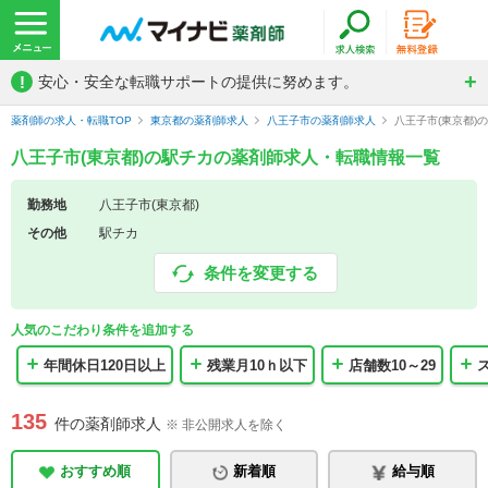
!
安心・安全な転職サポートの提供に努めます。
薬剤師の求人・転職TOP
東京都の薬剤師求人
八王子市の薬剤師求人
八王子市(東京都)
八王子市(東京都)の駅チカの薬剤師求人・転職情報一覧
勤務地
八王子市(東京都)
その他
駅チカ
条件を変更する
人気のこだわり条件を追加する
年間休日120日以上
残業月10ｈ以下
店舗数10～29
135
件の薬剤師求人
※ 非公開求人を除く
おすすめ順
新着順
給与順