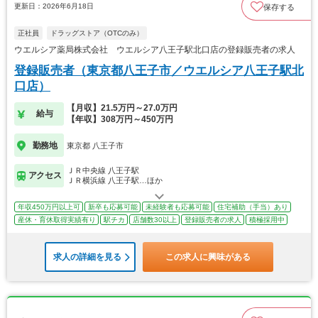
更新日：2026年6月18日
保存する
正社員
ドラッグストア（OTCのみ）
ウエルシア薬局株式会社 ウエルシア八王子駅北口店の登録販売者の求人
登録販売者（東京都八王子市／ウエルシア八王子駅北
口店）
【月収】21.5万円～27.0万円
給与
【年収】308万円～450万円
勤務地
東京都 八王子市
ＪＲ中央線 八王子駅
アクセス
ＪＲ横浜線 八王子駅…ほか
年収450万円以上可
新卒も応募可能
未経験者も応募可能
住宅補助（手当）あり
産休・育休取得実績有り
駅チカ
店舗数30以上
登録販売者の求人
積極採用中
求人の詳細を見る
この求人に興味がある