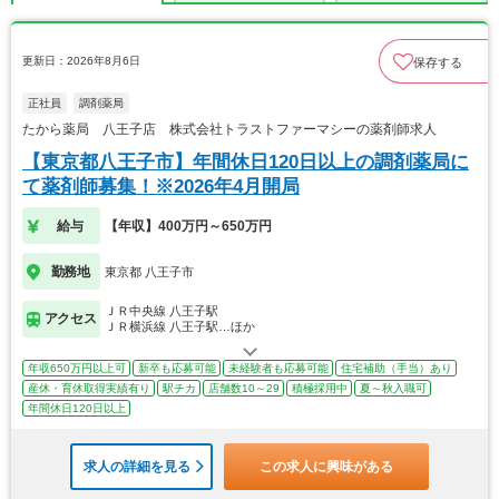
更新日：2026年8月6日
保存する
正社員
調剤薬局
たから薬局 八王子店 株式会社トラストファーマシーの薬剤師求人
【東京都八王子市】年間休日120日以上の調剤薬局に
て薬剤師募集！※2026年4月開局
給与
【年収】400万円～650万円
勤務地
東京都 八王子市
ＪＲ中央線 八王子駅
アクセス
ＪＲ横浜線 八王子駅…ほか
年収650万円以上可
新卒も応募可能
未経験者も応募可能
住宅補助（手当）あり
産休・育休取得実績有り
駅チカ
店舗数10～29
積極採用中
夏～秋入職可
年間休日120日以上
求人の詳細を見る
この求人に興味がある