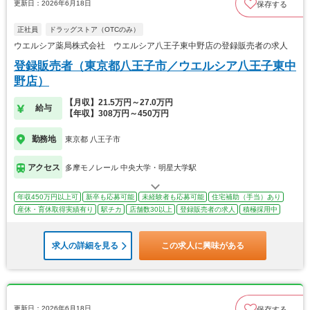
更新日：2026年6月18日
保存する
正社員
ドラッグストア（OTCのみ）
ウエルシア薬局株式会社 ウエルシア八王子東中野店の登録販売者の求人
登録販売者（東京都八王子市／ウエルシア八王子東中
野店）
【月収】21.5万円～27.0万円
給与
【年収】308万円～450万円
勤務地
東京都 八王子市
アクセス
多摩モノレール 中央大学・明星大学駅
年収450万円以上可
新卒も応募可能
未経験者も応募可能
住宅補助（手当）あり
産休・育休取得実績有り
駅チカ
店舗数30以上
登録販売者の求人
積極採用中
求人の詳細を見る
この求人に興味がある
更新日：2026年6月18日
保存する