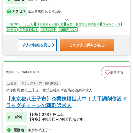
アクセス
京王高尾線 めじろ台駅
年収700万円以上可
未経験者も応募可能
産休・育休取得実績有り
スキルアップ
駅チカ
店舗数30以上
積極採用中
WEB面接OK
求人の詳細を見る
この求人に興味がある
更新日：2026年6月18日
保存する
正社員
ドラッグストア（調剤併設）
スギ薬局 西八王子店 株式会社スギ薬局の薬剤師求人
【東京都八王子市】企業規模拡大中！大手調剤併設ド
ラッグチェーンの薬剤師求人
【月収】27.0万円以上
給与
【年収】400万円～740万円モデル
勤務地
東京都 八王子市