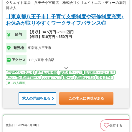
クリエイト薬局 八王子小宮町店 株式会社クリエイトエス・ディーの薬剤
師求人
【東京都八王子市】子育て支援制度や研修制度充実♪
お休みが取りやすくワークライフバランス◎
【月収】34.5万円～50.0万円
給与
【年収】510万円～650万円
勤務地
東京都 八王子市
アクセス
ＪＲ八高線 小宮駅
年収650万円以上可
新卒も応募可能
残業月10ｈ以下
住宅補助（手当）あり
産休・育休取得実績有り
スキルアップ
駅チカ
店舗数30以上
積極採用中
夏～秋入職可
求人の詳細を見る
この求人に興味がある
更新日：2026年6月18日
保存する