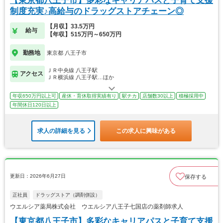
【東京都八王子市】多彩なキャリアパスと子育て支援
制度充実♪高給与のドラッグストアチェーン◎
【月収】33.5万円
給与
【年収】515万円～650万円
勤務地
東京都 八王子市
ＪＲ中央線 八王子駅
アクセス
ＪＲ横浜線 八王子駅…ほか
年収650万円以上可
産休・育休取得実績有り
駅チカ
店舗数30以上
積極採用中
年間休日120日以上
求人の詳細を見る
この求人に興味がある
更新日：2026年6月27日
保存する
正社員
ドラッグストア（調剤併設）
ウエルシア薬局株式会社 ウエルシア八王子七国店の薬剤師求人
【東京都八王子市】多彩なキャリアパスと子育て支援