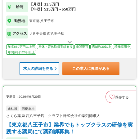
【月収】33.5万円
給与
【年収】515万円～650万円
勤務地
東京都 八王子市
アクセス
ＪＲ中央線 西八王子駅
年収650万円以上可
産休・育休取得実績有り
車通勤可
店舗数30以上
積極採用中
年間休日120日以上
求人の詳細を見る
この求人に興味がある
更新日：2026年6月20日
保存する
正社員
調剤薬局
さくら薬局 西八王子店 クラフト株式会社の薬剤師求人
【東京都八王子市】業界でもトップクラスの研修を実
践する薬局にて薬剤師募集！