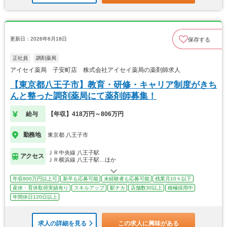
更新日：2026年6月18日
保存する
正社員
調剤薬局
アイセイ薬局 子安町店 株式会社アイセイ薬局の薬剤師求人
【東京都八王子市】教育・研修・キャリア制度がきち
んと整った調剤薬局にて薬剤師募集！
給与
【年収】418万円～806万円
勤務地
東京都 八王子市
ＪＲ中央線 八王子駅
アクセス
ＪＲ横浜線 八王子駅…ほか
年収800万円以上可
新卒も応募可能
未経験者も応募可能
残業月10ｈ以下
産休・育休取得実績有り
スキルアップ
駅チカ
店舗数30以上
積極採用中
年間休日120日以上
求人の詳細を見る
この求人に興味がある