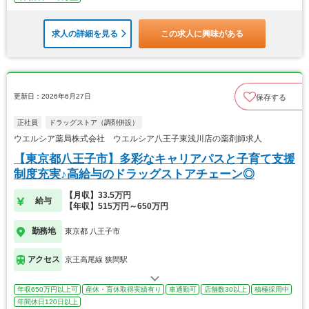
求人の詳細を見る
この求人に興味がある
更新日：2026年6月27日
保存する
正社員
ドラッグストア（調剤併設）
ウエルシア薬局株式会社 ウエルシア八王子東浅川店の薬剤師求人
【東京都八王子市】多彩なキャリアパスと子育て支援
制度充実♪高給与のドラッグストアチェーン◎
【月収】33.5万円
給与
【年収】515万円～650万円
勤務地
東京都 八王子市
アクセス
京王高尾線 狭間駅
年収650万円以上可
産休・育休取得実績有り
車通勤可
店舗数30以上
積極採用中
年間休日120日以上