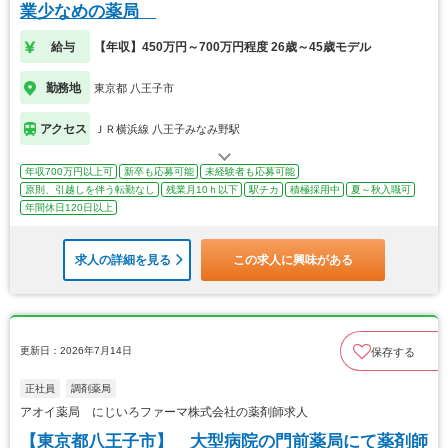
業少なめの薬局
給与
【年収】450万円～700万円程度 26歳～45歳モデル
勤務地
東京都 八王子市
アクセス
ＪＲ横浜線 八王子みなみ野駅
年収700万円以上可
新卒も応募可能
未経験者も応募可能
原則、引越しを伴う転勤なし
残業月10ｈ以下
駅チカ
積極採用中
夏～秋入職可
年間休日120日以上
求人の詳細を見る
この求人に興味がある
更新日：2026年7月14日
保存する
正社員
調剤薬局
アオイ薬局 にじいろファーマ株式会社の薬剤師求人
【東京都八王子市】 大型病院の門前薬局にて薬剤師