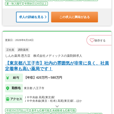
夏～秋入職可
年間休日120日以上
求人の詳細を見る
この求人に興味がある
更新日：2026年6月18日
保存する
正社員
調剤薬局
しんわ薬局 恩方店 株式会社メディックスの薬剤師求人
【東京都八王子市】社内の雰囲気が非常に良く、社員
定着率も高い薬局です！
給与
【年収】420万円～580万円
勤務地
東京都 八王子市
ＪＲ中央線 高尾(東京)駅
アクセス
ＪＲ中央本線(東京－松本) 高尾(東京)駅…ほか
年収550万円以上可
新卒も応募可能
未経験者も応募可能