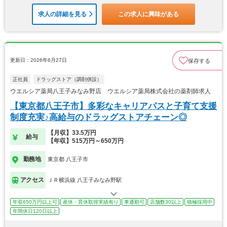
求人の詳細を見る
この求人に興味がある
更新日：2026年6月27日
保存する
正社員
ドラッグストア（調剤併設）
ウエルシア薬局八王子みなみ野店 ウエルシア薬局株式会社の薬剤師求人
【東京都八王子市】多彩なキャリアパスと子育て支援
制度充実♪高給与のドラッグストアチェーン◎
【月収】33.5万円
給与
【年収】515万円～650万円
勤務地
東京都 八王子市
アクセス
ＪＲ横浜線 八王子みなみ野駅
年収650万円以上可
産休・育休取得実績有り
車通勤可
店舗数30以上
積極採用中
年間休日120日以上