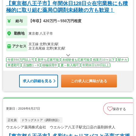
【東京都八王子市】年間休日128日☆在宅業務にも積
極的に取り組む薬局◎調剤未経験の方も歓迎！
給与
【年収】420万円～550万円程度
勤務地
東京都 八王子市
京王線 北野(東京)駅
アクセス
京王高尾線 北野(東京)駅
年収550万円以上可
新卒も応募可能
未経験者も応募可能
残業月10ｈ以下
駅チカ
車通勤可
店舗数1～9
積極採用中
夏～秋入職可
年間休日120日以上
求人の詳細を見る
この求人に興味がある
更新日：2026年6月27日
保存する
正社員
ドラッグストア（調剤併設）
ウエルシア薬局株式会社 ウエルシア八王子駅北口店の薬剤師求人