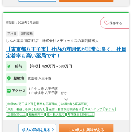
更新日：2026年6月18日
保存する
正社員
調剤薬局
しんわ薬局 南新町店 株式会社メディックスの薬剤師求人
【東京都八王子市】社内の雰囲気が非常に良く、社員
定着率も高い薬局です！
給与
【年収】420万円～580万円
勤務地
東京都 八王子市
ＪＲ中央線 八王子駅
アクセス
ＪＲ横浜線 八王子駅…ほか
年収550万円以上可
新卒も応募可能
未経験者も応募可能
原則、引越しを伴う転勤なし
産休・育休取得実績有り
スキルアップ
駅チカ
店舗数30以上
積極採用中
夏～秋入職可
年間休日120日以上
求人の詳細を見る
この求人に興味がある