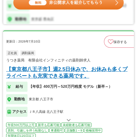
更新日：2026年7月10日
保存する
正社員
調剤薬局
うつき薬局 有限会社インフィニティの薬剤師求人
【東京都八王子市】週2.5日休みで、お休みも多くプ
ライベートも充実できる薬局です。
給与
【年収】400万円～520万円程度 モデル（新卒～）
勤務地
東京都 八王子市
アクセス
ＪＲ八高線 北八王子駅
年収500万円以上可
新卒も応募可能
未経験者も応募可能
原則、引越しを伴う転勤なし
車通勤可
店舗数1～9
積極採用中
年間休日120日以上