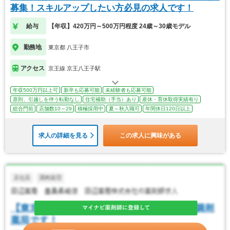
募集！スキルアップしたい方必見の求人です！
給与
【年収】420万円～500万円程度 24歳～30歳モデル
勤務地
東京都 八王子市
アクセス
京王線 京王八王子駅
年収500万円以上可
新卒も応募可能
未経験者も応募可能
原則、引越しを伴う転勤なし
住宅補助（手当）あり
産休・育休取得実績有り
総合門前
店舗数10～29
積極採用中
夏～秋入職可
年間休日120日以上
求人の詳細を見る
この求人に興味がある