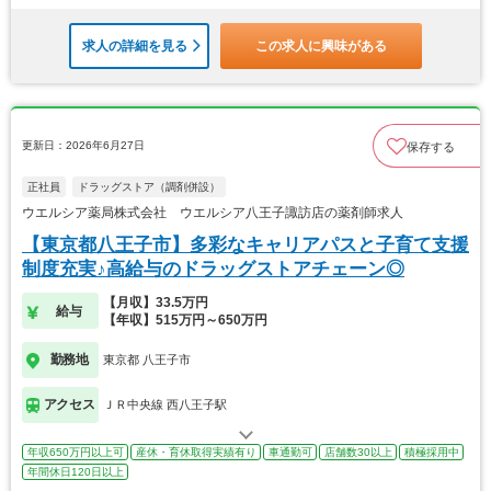
求人の詳細を見る
この求人に興味がある
更新日：2026年6月27日
保存する
正社員
ドラッグストア（調剤併設）
ウエルシア薬局株式会社 ウエルシア八王子諏訪店の薬剤師求人
【東京都八王子市】多彩なキャリアパスと子育て支援
制度充実♪高給与のドラッグストアチェーン◎
【月収】33.5万円
給与
【年収】515万円～650万円
勤務地
東京都 八王子市
アクセス
ＪＲ中央線 西八王子駅
年収650万円以上可
産休・育休取得実績有り
車通勤可
店舗数30以上
積極採用中
年間休日120日以上