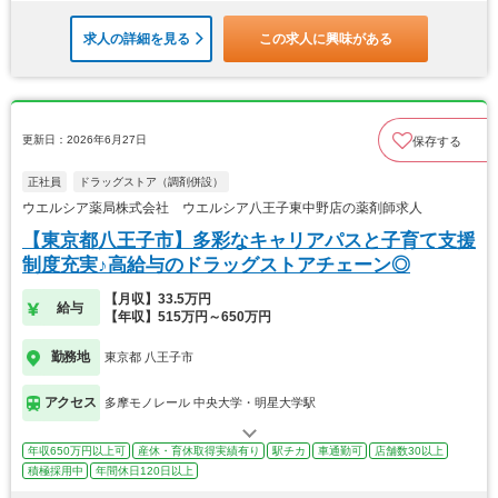
求人の詳細を見る
この求人に興味がある
更新日：2026年6月27日
保存する
正社員
ドラッグストア（調剤併設）
ウエルシア薬局株式会社 ウエルシア八王子東中野店の薬剤師求人
【東京都八王子市】多彩なキャリアパスと子育て支援
制度充実♪高給与のドラッグストアチェーン◎
【月収】33.5万円
給与
【年収】515万円～650万円
勤務地
東京都 八王子市
アクセス
多摩モノレール 中央大学・明星大学駅
年収650万円以上可
産休・育休取得実績有り
駅チカ
車通勤可
店舗数30以上
積極採用中
年間休日120日以上