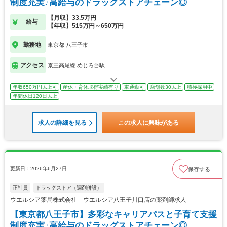
制度充実♪高給与のドラッグストアチェーン◎
【月収】33.5万円
給与
【年収】515万円～650万円
勤務地
東京都 八王子市
アクセス
京王高尾線 めじろ台駅
年収650万円以上可
産休・育休取得実績有り
車通勤可
店舗数30以上
積極採用中
年間休日120日以上
求人の詳細を見る
この求人に興味がある
更新日：2026年6月27日
保存する
正社員
ドラッグストア（調剤併設）
ウエルシア薬局株式会社 ウエルシア八王子川口店の薬剤師求人
【東京都八王子市】多彩なキャリアパスと子育て支援
制度充実♪高給与のドラッグストアチェーン◎