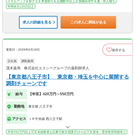
スキルアップ
駅チカ
車通勤可
店舗数30以上
積極採用中
夏～秋入職可
年間休日120日以上
求人の詳細を見る
この求人に興味がある
更新日：2026年6月18日
保存する
正社員
調剤薬局
茂木薬局 株式会社エスシーグループの薬剤師求人
【東京都八王子市】 東京都・埼玉を中心に展開する
調剤チェーンです
給与
【年収】420万円～550万円
勤務地
東京都 八王子市
アクセス
ＪＲ中央線 西八王子駅
年収550万円以上可
未経験者も応募可能
残業月10ｈ以下
産休・育休取得実績有り