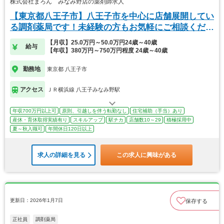
株式会社まろん みなみ野店の薬剤師求人
【東京都八王子市】八王子市を中心に店舗展開してい
る調剤薬局です！未経験の方もお気軽にご相談くださ
い♪
【月収】25.0万円～50.0万円24歳～40歳
給与
【年収】380万円～750万円程度 24歳～40歳
勤務地
東京都 八王子市
アクセス
ＪＲ横浜線 八王子みなみ野駅
年収700万円以上可
原則、引越しを伴う転勤なし
住宅補助（手当）あり
産休・育休取得実績有り
スキルアップ
駅チカ
店舗数10～29
積極採用中
夏～秋入職可
年間休日120日以上
求人の詳細を見る
この求人に興味がある
更新日：2026年1月7日
保存する
正社員
調剤薬局