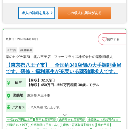
求人の詳細を見る
この求人に興味がある
更新日：2026年6月18日
保存する
正社員
調剤薬局
薬のヒグチ薬局 北八王子店 ファーマライズ株式会社の薬剤師求人
【東京都八王子市】 全国約340店舗の大手調剤薬局
です。研修・福利厚生が充実いる薬剤師求人です。
【月収】32.0万円
給与
【年収】450万円～550万円程度 30歳～モデル
勤務地
東京都 八王子市
アクセス
ＪＲ八高線 北八王子駅
年収550万円以上可
新卒も応募可能
未経験者も応募可能
土日休み（相談可含む）
残業月10ｈ以下
住宅補助（手当）あり
産休・育休取得実績有り
総合門前