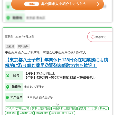
更新日：2026年6月18日
保存する
正社員
調剤薬局
中山薬局 西八王子駅前店 有限会社中山薬局の薬剤師求人
【東京都八王子市】年間休日128日☆在宅業務にも積
極的に取り組む薬局◎調剤未経験の方も歓迎！
【月収】25.0万円以上
給与
【年収】420万円～550万円程度 22歳～30歳モデル
勤務地
東京都 八王子市
アクセス
ＪＲ中央線 西八王子駅
年収550万円以上可
新卒も応募可能
未経験者も応募可能
残業月10ｈ以下
駅チカ
車通勤可
店舗数1～9
積極採用中
年間休日120日以上