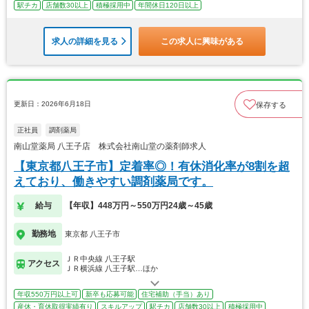
駅チカ
店舗数30以上
積極採用中
年間休日120日以上
求人の詳細を見る
この求人に興味がある
更新日：2026年6月18日
保存する
正社員
調剤薬局
南山堂薬局 八王子店 株式会社南山堂の薬剤師求人
【東京都八王子市】定着率◎！有休消化率が8割を超
えており、働きやすい調剤薬局です。
給与
【年収】448万円～550万円24歳～45歳
勤務地
東京都 八王子市
ＪＲ中央線 八王子駅
アクセス
ＪＲ横浜線 八王子駅…ほか
年収550万円以上可
新卒も応募可能
住宅補助（手当）あり
産休・育休取得実績有り
スキルアップ
駅チカ
店舗数30以上
積極採用中