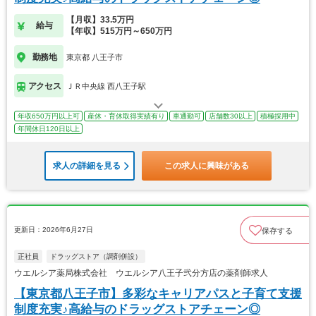
【月収】33.5万円
給与
【年収】515万円～650万円
勤務地
東京都 八王子市
アクセス
ＪＲ中央線 西八王子駅
年収650万円以上可
産休・育休取得実績有り
車通勤可
店舗数30以上
積極採用中
年間休日120日以上
求人の詳細を見る
この求人に興味がある
更新日：2026年6月27日
保存する
正社員
ドラッグストア（調剤併設）
ウエルシア薬局株式会社 ウエルシア八王子弐分方店の薬剤師求人
【東京都八王子市】多彩なキャリアパスと子育て支援
制度充実♪高給与のドラッグストアチェーン◎