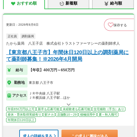
おすすめ順
新着順
給与順
更新日：2026年8月6日
保存する
正社員
調剤薬局
たから薬局 八王子店 株式会社トラストファーマシーの薬剤師求人
【東京都八王子市】年間休日120日以上の調剤薬局に
て薬剤師募集！※2026年4月開局
給与
【年収】400万円～650万円
勤務地
東京都 八王子市
ＪＲ中央線 八王子駅
アクセス
ＪＲ横浜線 八王子駅…ほか
年収650万円以上可
新卒も応募可能
未経験者も応募可能
住宅補助（手当）あり
産休・育休取得実績有り
駅チカ
店舗数10～29
積極採用中
夏～秋入職可
年間休日120日以上
求人の詳細を見る
この求人に興味がある