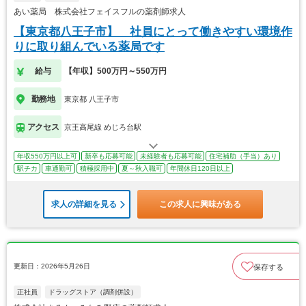
あい薬局 株式会社フェイスフルの薬剤師求人
【東京都八王子市】 社員にとって働きやすい環境作
りに取り組んでいる薬局です
給与
【年収】500万円～550万円
勤務地
東京都 八王子市
アクセス
京王高尾線 めじろ台駅
年収550万円以上可
新卒も応募可能
未経験者も応募可能
住宅補助（手当）あり
駅チカ
車通勤可
積極採用中
夏～秋入職可
年間休日120日以上
求人の詳細を見る
この求人に興味がある
更新日：2026年5月26日
保存する
正社員
ドラッグストア（調剤併設）