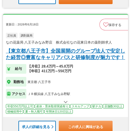
更新日：2026年6月18日
保存する
正社員
調剤薬局
なの花薬局 八王子みなみ野店 株式会社なの花東日本の薬剤師求人
【東京都八王子市】全国展開のグループ法人で安定し
た経営◎豊富なキャリアパスと研修制度が魅力です！
【月収】28.4万円～45.0万円
給与
【年収】411万円～550万円
勤務地
東京都 八王子市
アクセス
ＪＲ横浜線 八王子みなみ野駅
年収550万円以上可
産休・育休取得実績有り
スキルアップ
駅チカ
店舗数30以上
積極採用中
夏～秋入職可
年間休日120日以上
求人の詳細を見る
この求人に興味がある