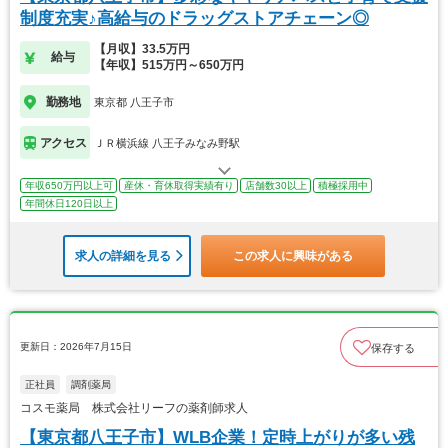
制度充実♪高給与のドラッグストアチェーン◎
【月収】33.5万円
給与
【年収】515万円～650万円
勤務地
東京都 八王子市
アクセス
ＪＲ横浜線 八王子みなみ野駅
年収650万円以上可
産休・育休取得実績有り
店舗数30以上
積極採用中
年間休日120日以上
求人の詳細を見る
この求人に興味がある
更新日：2026年7月15日
保存する
正社員
調剤薬局
コスモ薬局 株式会社リーフの薬剤師求人
【東京都八王子市】WLB企業！定時上がりが多い残