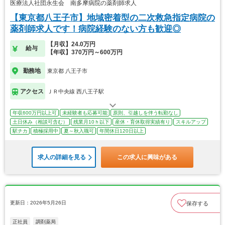
医療法人社団永生会 南多摩病院の薬剤師求人
【東京都八王子市】地域密着型の二次救急指定病院の
薬剤師求人です！病院経験のない方も歓迎◎
【月収】24.0万円
給与
【年収】370万円～600万円
勤務地
東京都 八王子市
アクセス
ＪＲ中央線 西八王子駅
年収600万円以上可
未経験者も応募可能
原則、引越しを伴う転勤なし
土日休み（相談可含む）
残業月10ｈ以下
産休・育休取得実績有り
スキルアップ
駅チカ
積極採用中
夏～秋入職可
年間休日120日以上
求人の詳細を見る
この求人に興味がある
更新日：2026年5月26日
保存する
正社員
調剤薬局