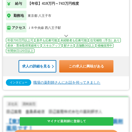
給与
【年収】419万円～743万円程度
勤務地
東京都 八王子市
アクセス
ＪＲ中央線 西八王子駅
年収700万円以上可
新卒も応募可能
未経験者も応募可能
住宅補助（手当）あり
産休・育休取得実績有り
スキルアップ
駅チカ
店舗数30以上
積極採用中
年間休日120日以上
求人の詳細を見る
この求人に興味がある
職場の薬剤師さんにお話を伺ってきました
インタビュー