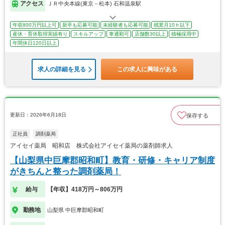
アクセス
ＪＲ中央本線(東京－松本) 石和温泉駅
年収800万円以上可
新卒も応募可能
未経験者も応募可能
残業月10ｈ以下
産休・育休取得実績有り
スキルアップ
車通勤可
店舗数30以上
積極採用中
年間休日120日以上
求人の詳細を見る
この求人に興味がある
更新日：2026年6月18日
保存する
正社員
調剤薬局
アイセイ薬局 昭和店 株式会社アイセイ薬局の薬剤師求人
【山梨県中巨摩郡昭和町】教育・研修・キャリア制度
がきちんと整った調剤薬局！
給与
【年収】418万円～806万円
勤務地
山梨県 中巨摩郡昭和町