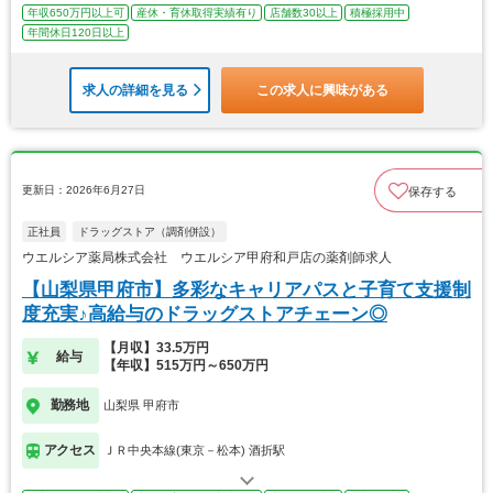
年収650万円以上可
産休・育休取得実績有り
店舗数30以上
積極採用中
年間休日120日以上
求人の詳細を見る
この求人に興味がある
更新日：2026年6月27日
保存する
正社員
ドラッグストア（調剤併設）
ウエルシア薬局株式会社 ウエルシア甲府和戸店の薬剤師求人
【山梨県甲府市】多彩なキャリアパスと子育て支援制
度充実♪高給与のドラッグストアチェーン◎
【月収】33.5万円
給与
【年収】515万円～650万円
勤務地
山梨県 甲府市
アクセス
ＪＲ中央本線(東京－松本) 酒折駅