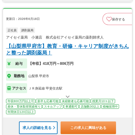
更新日：2026年6月18日
保存する
正社員
調剤薬局
アイセイ薬局 小瀬店 株式会社アイセイ薬局の薬剤師求人
【山梨県甲府市】教育・研修・キャリア制度がきちん
と整った調剤薬局！
給与
【年収】418万円～806万円
勤務地
山梨県 甲府市
アクセス
ＪＲ身延線 甲斐住吉駅
年収800万円以上可
新卒も応募可能
未経験者も応募可能
残業月10ｈ以下
産休・育休取得実績有り
スキルアップ
車通勤可
店舗数30以上
積極採用中
年間休日120日以上
求人の詳細を見る
この求人に興味がある