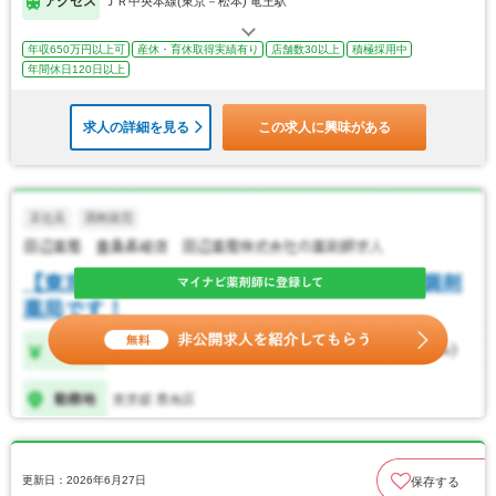
アクセス
ＪＲ中央本線(東京－松本) 竜王駅
年収650万円以上可
産休・育休取得実績有り
店舗数30以上
積極採用中
年間休日120日以上
求人の詳細を見る
この求人に興味がある
更新日：2026年6月27日
保存する