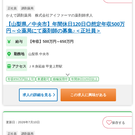
正社員
調剤薬局
かえで調剤薬局 株式会社アイファーマの薬剤師求人
【山梨県／中央市】年間休日120日◎想定年収500万
円～☆薬局にて薬剤師の募集♪＜正社員＞
給与
【年収】500万円～650万円
勤務地
山梨県 中央市
アクセス
ＪＲ身延線 甲斐上野駅
年収650万円以上可
車通勤可
積極採用中
年間休日120日以上
求人の詳細を見る
この求人に興味がある
更新日：2026年7月10日
保存する
正社員
調剤薬局