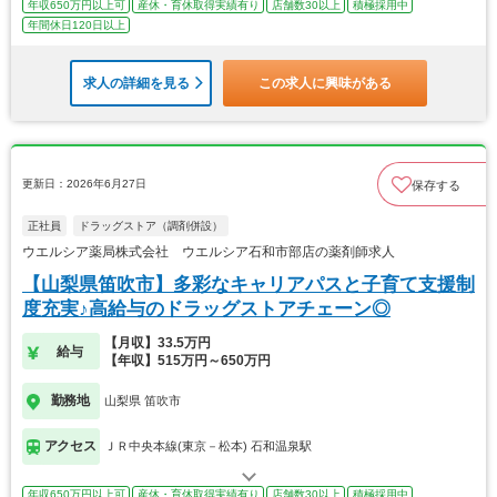
年収650万円以上可
産休・育休取得実績有り
店舗数30以上
積極採用中
年間休日120日以上
求人の詳細を見る
この求人に興味がある
更新日：2026年6月27日
保存する
正社員
ドラッグストア（調剤併設）
ウエルシア薬局株式会社 ウエルシア石和市部店の薬剤師求人
【山梨県笛吹市】多彩なキャリアパスと子育て支援制
度充実♪高給与のドラッグストアチェーン◎
【月収】33.5万円
給与
【年収】515万円～650万円
勤務地
山梨県 笛吹市
アクセス
ＪＲ中央本線(東京－松本) 石和温泉駅
年収650万円以上可
産休・育休取得実績有り
店舗数30以上
積極採用中