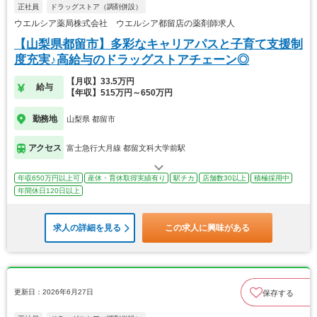
正社員
ドラッグストア（調剤併設）
ウエルシア薬局株式会社 ウエルシア都留店の薬剤師求人
【山梨県都留市】多彩なキャリアパスと子育て支援制
度充実♪高給与のドラッグストアチェーン◎
【月収】33.5万円
給与
【年収】515万円～650万円
勤務地
山梨県 都留市
アクセス
富士急行大月線 都留文科大学前駅
年収650万円以上可
産休・育休取得実績有り
駅チカ
店舗数30以上
積極採用中
年間休日120日以上
求人の詳細を見る
この求人に興味がある
更新日：2026年6月27日
保存する