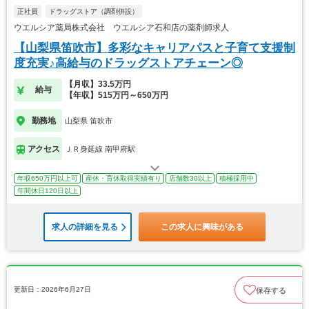
正社員
ドラッグストア（調剤併設）
ウエルシア薬局株式会社 ウエルシア石和店の薬剤師求人
【山梨県笛吹市】多彩なキャリアパスと子育て支援制
度充実♪高給与のドラッグストアチェーン◎
【月収】33.5万円
給与
【年収】515万円～650万円
勤務地
山梨県 笛吹市
アクセス
ＪＲ身延線 南甲府駅
年収650万円以上可
産休・育休取得実績有り
店舗数30以上
積極採用中
年間休日120日以上
求人の詳細を見る
この求人に興味がある
更新日：2026年6月27日
保存する