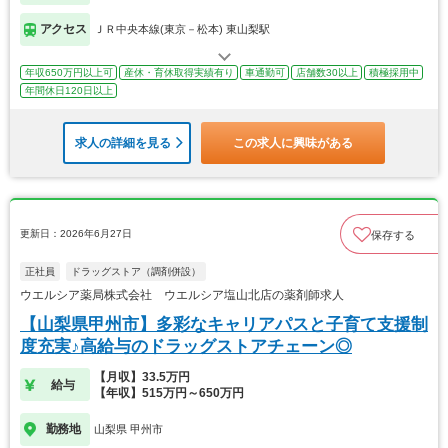
アクセス
ＪＲ中央本線(東京－松本) 東山梨駅
年収650万円以上可
産休・育休取得実績有り
車通勤可
店舗数30以上
積極採用中
年間休日120日以上
求人の詳細を見る
この求人に興味がある
更新日：2026年6月27日
保存する
正社員
ドラッグストア（調剤併設）
ウエルシア薬局株式会社 ウエルシア塩山北店の薬剤師求人
【山梨県甲州市】多彩なキャリアパスと子育て支援制
度充実♪高給与のドラッグストアチェーン◎
【月収】33.5万円
給与
【年収】515万円～650万円
勤務地
山梨県 甲州市