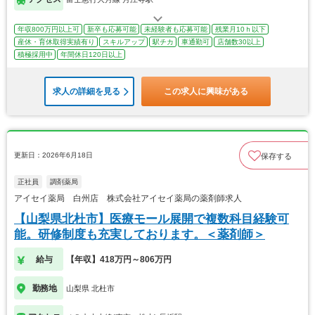
年収800万円以上可
新卒も応募可能
未経験者も応募可能
残業月10ｈ以下
産休・育休取得実績有り
スキルアップ
駅チカ
車通勤可
店舗数30以上
積極採用中
年間休日120日以上
求人の詳細を見る
この求人に興味がある
更新日：2026年6月18日
保存する
正社員
調剤薬局
アイセイ薬局 白州店 株式会社アイセイ薬局の薬剤師求人
【山梨県北杜市】医療モール展開で複数科目経験可
能。研修制度も充実しております。＜薬剤師＞
給与
【年収】418万円～806万円
勤務地
山梨県 北杜市