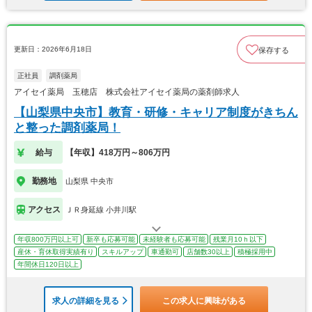
更新日：2026年6月18日
保存する
正社員
調剤薬局
アイセイ薬局 玉穂店 株式会社アイセイ薬局の薬剤師求人
【山梨県中央市】教育・研修・キャリア制度がきちん
と整った調剤薬局！
給与
【年収】418万円～806万円
勤務地
山梨県 中央市
アクセス
ＪＲ身延線 小井川駅
年収800万円以上可
新卒も応募可能
未経験者も応募可能
残業月10ｈ以下
産休・育休取得実績有り
スキルアップ
車通勤可
店舗数30以上
積極採用中
年間休日120日以上
求人の詳細を見る
この求人に興味がある