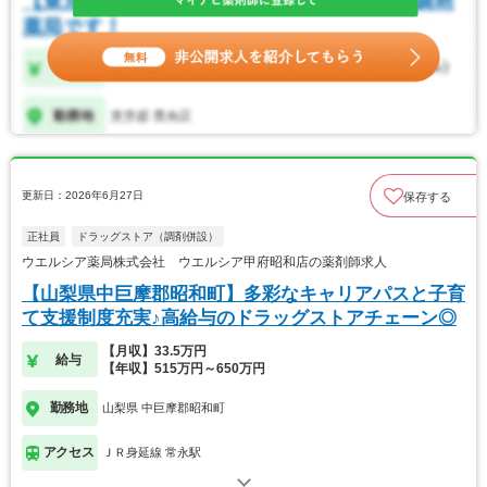
更新日：2026年6月27日
保存する
正社員
ドラッグストア（調剤併設）
ウエルシア薬局株式会社 ウエルシア甲府昭和店の薬剤師求人
【山梨県中巨摩郡昭和町】多彩なキャリアパスと子育
て支援制度充実♪高給与のドラッグストアチェーン◎
【月収】33.5万円
給与
【年収】515万円～650万円
勤務地
山梨県 中巨摩郡昭和町
アクセス
ＪＲ身延線 常永駅