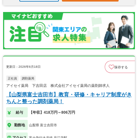
更新日：2026年6月18日
保存する
正社員
調剤薬局
アイセイ薬局 下吉田店 株式会社アイセイ薬局の薬剤師求人
【山梨県富士吉田市】教育・研修・キャリア制度がき
ちんと整った調剤薬局！
給与
【年収】418万円～806万円
勤務地
山梨県 富士吉田市
アクセス
富士急行大月線 月江寺駅