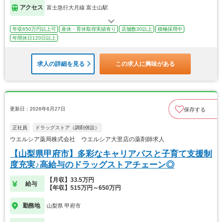
アクセス
富士急行大月線 富士山駅
年収650万円以上可
産休・育休取得実績有り
店舗数30以上
積極採用中
年間休日120日以上
求人の詳細を見る
この求人に興味がある
更新日：2026年6月27日
保存する
正社員
ドラッグストア（調剤併設）
ウエルシア薬局株式会社 ウエルシア大里店の薬剤師求人
【山梨県甲府市】多彩なキャリアパスと子育て支援制
度充実♪高給与のドラッグストアチェーン◎
【月収】33.5万円
給与
【年収】515万円～650万円
勤務地
山梨県 甲府市