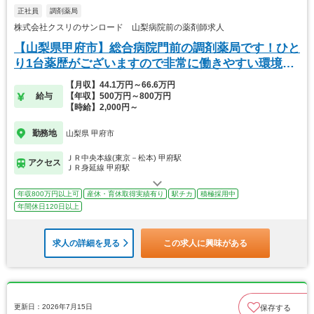
正社員
調剤薬局
株式会社クスリのサンロード 山梨病院前の薬剤師求人
【山梨県甲府市】総合病院門前の調剤薬局です！ひと
り1台薬歴がございますので非常に働きやすい環境で
す★
【月収】44.1万円～66.6万円
給与
【年収】500万円～800万円
【時給】2,000円～
勤務地
山梨県 甲府市
ＪＲ中央本線(東京－松本) 甲府駅
アクセス
ＪＲ身延線 甲府駅
年収800万円以上可
産休・育休取得実績有り
駅チカ
積極採用中
年間休日120日以上
求人の詳細を見る
この求人に興味がある
更新日：2026年7月15日
保存する