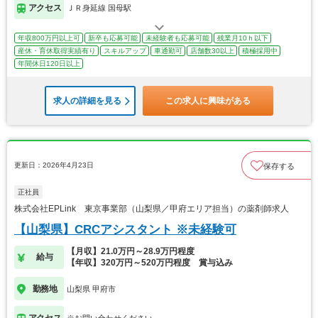
アクセス
ＪＲ身延線 国母駅
年収800万円以上可
新卒も応募可能
未経験者も応募可能
残業月10ｈ以下
産休・育休取得実績有り
スキルアップ
車通勤可
店舗数30以上
積極採用中
年間休日120日以上
求人の詳細を見る
この求人に興味がある
更新日：2026年4月23日
保存する
正社員
株式会社EPLink 東京事業部（山梨県／甲府エリア担当）の薬剤師求人
【山梨県】CRCアシスタント ※未経験可
【月収】21.0万円～28.9万円程度
給与
【年収】320万円～520万円程度 賞与込み
勤務地
山梨県 甲府市
アクセス
※お問い合わせください