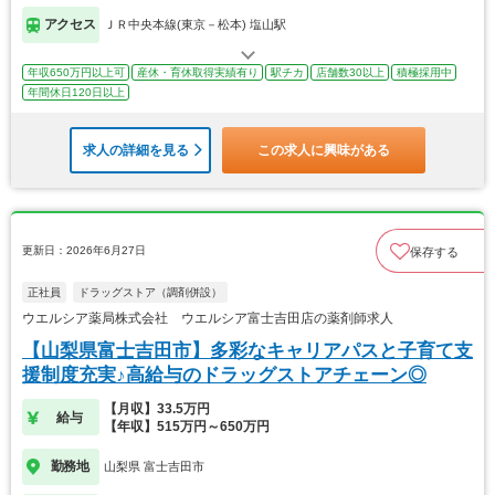
アクセス
ＪＲ中央本線(東京－松本) 塩山駅
年収650万円以上可
産休・育休取得実績有り
駅チカ
店舗数30以上
積極採用中
年間休日120日以上
求人の詳細を見る
この求人に興味がある
更新日：2026年6月27日
保存する
正社員
ドラッグストア（調剤併設）
ウエルシア薬局株式会社 ウエルシア富士吉田店の薬剤師求人
【山梨県富士吉田市】多彩なキャリアパスと子育て支
援制度充実♪高給与のドラッグストアチェーン◎
【月収】33.5万円
給与
【年収】515万円～650万円
勤務地
山梨県 富士吉田市