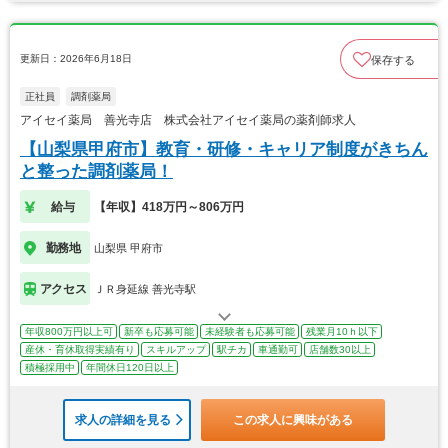
更新日：2026年6月18日
保存する
正社員
調剤薬局
アイセイ薬局 善光寺店 株式会社アイセイ薬局の薬剤師求人
【山梨県甲府市】教育・研修・キャリア制度がきちん
と整った調剤薬局！
給与
【年収】418万円～806万円
勤務地
山梨県 甲府市
アクセス
ＪＲ身延線 善光寺駅
年収800万円以上可
新卒も応募可能
未経験者も応募可能
残業月10ｈ以下
産休・育休取得実績有り
スキルアップ
駅チカ
車通勤可
店舗数30以上
積極採用中
年間休日120日以上
求人の詳細を見る
この求人に興味がある