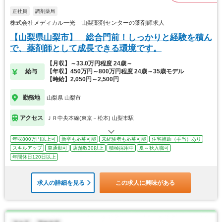
正社員
調剤薬局
株式会社メディカル一光 山梨薬剤センターの薬剤師求人
【山梨県山梨市】 総合門前！しっかりと経験を積ん
で、薬剤師として成長できる環境です。
【月収】～33.0万円程度 24歳～
給与
【年収】450万円～800万円程度 24歳～35歳モデル
【時給】2,050円～2,500円
勤務地
山梨県 山梨市
アクセス
ＪＲ中央本線(東京－松本) 山梨市駅
年収800万円以上可
新卒も応募可能
未経験者も応募可能
住宅補助（手当）あり
スキルアップ
車通勤可
店舗数30以上
積極採用中
夏～秋入職可
年間休日120日以上
求人の詳細を見る
この求人に興味がある