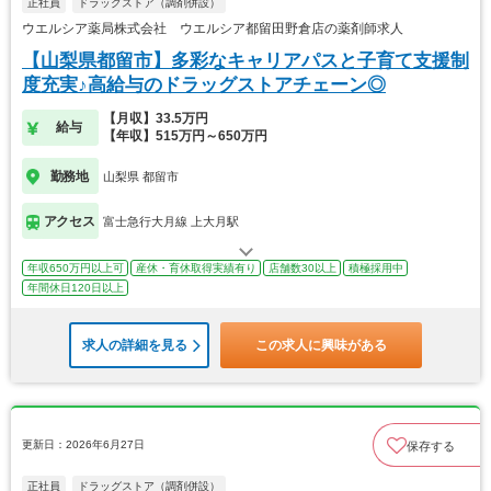
正社員
ドラッグストア（調剤併設）
ウエルシア薬局株式会社 ウエルシア都留田野倉店の薬剤師求人
【山梨県都留市】多彩なキャリアパスと子育て支援制
度充実♪高給与のドラッグストアチェーン◎
【月収】33.5万円
給与
【年収】515万円～650万円
勤務地
山梨県 都留市
アクセス
富士急行大月線 上大月駅
年収650万円以上可
産休・育休取得実績有り
店舗数30以上
積極採用中
年間休日120日以上
求人の詳細を見る
この求人に興味がある
更新日：2026年6月27日
保存する
正社員
ドラッグストア（調剤併設）