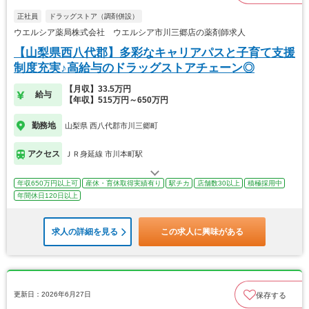
正社員
ドラッグストア（調剤併設）
ウエルシア薬局株式会社 ウエルシア市川三郷店の薬剤師求人
【山梨県西八代郡】多彩なキャリアパスと子育て支援
制度充実♪高給与のドラッグストアチェーン◎
【月収】33.5万円
給与
【年収】515万円～650万円
勤務地
山梨県 西八代郡市川三郷町
アクセス
ＪＲ身延線 市川本町駅
年収650万円以上可
産休・育休取得実績有り
駅チカ
店舗数30以上
積極採用中
年間休日120日以上
求人の詳細を見る
この求人に興味がある
更新日：2026年6月27日
保存する