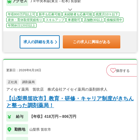
アクセス
ＪＲ中央本線(東京－松本) 長坂駅
年収800万円以上可
新卒も応募可能
未経験者も応募可能
残業月10ｈ以下
産休・育休取得実績有り
スキルアップ
車通勤可
店舗数30以上
積極採用中
年間休日120日以上
求人の詳細を見る
この求人に興味がある
更新日：2026年6月18日
保存する
正社員
調剤薬局
アイセイ薬局 笛吹店 株式会社アイセイ薬局の薬剤師求人
【山梨県笛吹市】教育・研修・キャリア制度がきちん
と整った調剤薬局！
給与
【年収】418万円～806万円
勤務地
山梨県 笛吹市