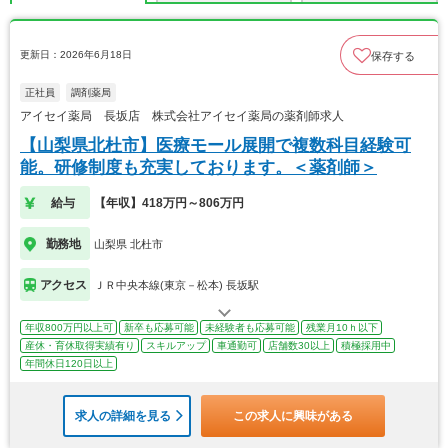
更新日：2026年6月18日
保存する
正社員
調剤薬局
アイセイ薬局 長坂店 株式会社アイセイ薬局の薬剤師求人
【山梨県北杜市】医療モール展開で複数科目経験可
能。研修制度も充実しております。＜薬剤師＞
給与
【年収】418万円～806万円
勤務地
山梨県 北杜市
アクセス
ＪＲ中央本線(東京－松本) 長坂駅
年収800万円以上可
新卒も応募可能
未経験者も応募可能
残業月10ｈ以下
産休・育休取得実績有り
スキルアップ
車通勤可
店舗数30以上
積極採用中
年間休日120日以上
求人の詳細を見る
この求人に興味がある