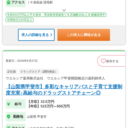
アクセス
ＪＲ身延線 国母駅
年収650万円以上可
産休・育休取得実績有り
店舗数30以上
積極採用中
年間休日120日以上
求人の詳細を見る
この求人に興味がある
更新日：2026年6月27日
保存する
正社員
ドラッグストア（調剤併設）
ウエルシア薬局株式会社 ウエルシア甲斐開国橋店の薬剤師求人
【山梨県甲斐市】多彩なキャリアパスと子育て支援制
度充実♪高給与のドラッグストアチェーン◎
【月収】33.5万円
給与
【年収】515万円～650万円
勤務地
山梨県 甲斐市