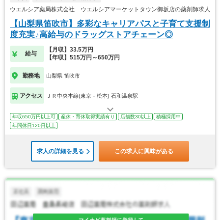
ウエルシア薬局株式会社 ウエルシアマーケットタウン御坂店の薬剤師求人
【山梨県笛吹市】多彩なキャリアパスと子育て支援制
度充実♪高給与のドラッグストアチェーン◎
【月収】33.5万円
給与
【年収】515万円～650万円
勤務地
山梨県 笛吹市
アクセス
ＪＲ中央本線(東京－松本) 石和温泉駅
年収650万円以上可
産休・育休取得実績有り
店舗数30以上
積極採用中
年間休日120日以上
求人の詳細を見る
この求人に興味がある