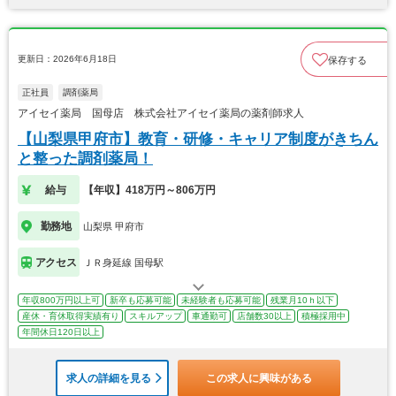
更新日：2026年6月18日
保存する
正社員
調剤薬局
アイセイ薬局 国母店 株式会社アイセイ薬局の薬剤師求人
【山梨県甲府市】教育・研修・キャリア制度がきちん
と整った調剤薬局！
給与
【年収】418万円～806万円
勤務地
山梨県 甲府市
アクセス
ＪＲ身延線 国母駅
年収800万円以上可
新卒も応募可能
未経験者も応募可能
残業月10ｈ以下
産休・育休取得実績有り
スキルアップ
車通勤可
店舗数30以上
積極採用中
年間休日120日以上
求人の詳細を見る
この求人に興味がある