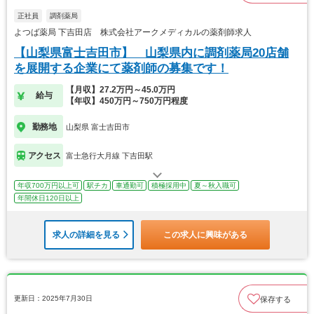
正社員
調剤薬局
よつば薬局 下吉田店 株式会社アークメディカルの薬剤師求人
【山梨県富士吉田市】 山梨県内に調剤薬局20店舗
を展開する企業にて薬剤師の募集です！
【月収】27.2万円～45.0万円
給与
【年収】450万円～750万円程度
勤務地
山梨県 富士吉田市
アクセス
富士急行大月線 下吉田駅
年収700万円以上可
駅チカ
車通勤可
積極採用中
夏～秋入職可
年間休日120日以上
求人の詳細を見る
この求人に興味がある
更新日：2025年7月30日
保存する