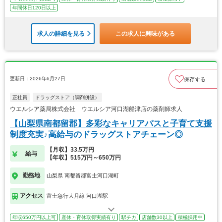
年間休日120日以上
求人の詳細を見る
この求人に興味がある
更新日：2026年6月27日
保存する
正社員
ドラッグストア（調剤併設）
ウエルシア薬局株式会社 ウエルシア河口湖船津店の薬剤師求人
【山梨県南都留郡】多彩なキャリアパスと子育て支援
制度充実♪高給与のドラッグストアチェーン◎
【月収】33.5万円
給与
【年収】515万円～650万円
勤務地
山梨県 南都留郡富士河口湖町
アクセス
富士急行大月線 河口湖駅
年収650万円以上可
産休・育休取得実績有り
駅チカ
店舗数30以上
積極採用中