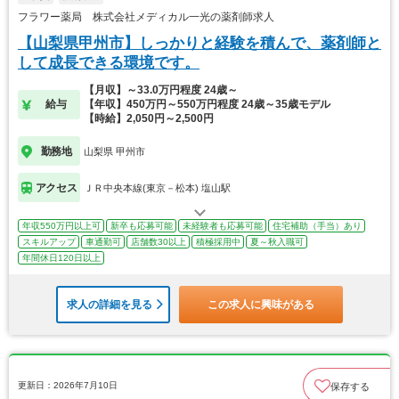
フラワー薬局 株式会社メディカル一光の薬剤師求人
【山梨県甲州市】しっかりと経験を積んで、薬剤師と
して成長できる環境です。
【月収】～33.0万円程度 24歳～
給与
【年収】450万円～550万円程度 24歳～35歳モデル
【時給】2,050円～2,500円
勤務地
山梨県 甲州市
アクセス
ＪＲ中央本線(東京－松本) 塩山駅
年収550万円以上可
新卒も応募可能
未経験者も応募可能
住宅補助（手当）あり
スキルアップ
車通勤可
店舗数30以上
積極採用中
夏～秋入職可
年間休日120日以上
求人の詳細を見る
この求人に興味がある
更新日：2026年7月10日
保存する