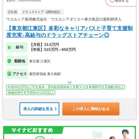
更新日：2026年6月28日
保存する
正社員
ドラッグストア（調剤併設）
ウエルシア薬局株式会社 ウエルシアダイエー東大島店の薬剤師求人
【東京都江東区】多彩なキャリアパスと子育て支援制
度充実♪高給与のドラッグストアチェーン◎
【月収】33.5万円
給与
【年収】515万円～650万円
勤務地
東京都 江東区
アクセス
都営新宿線 東大島駅
年収650万円以上可
産休・育休取得実績有り
駅チカ
車通勤可
店舗数30以上
積極採用中
年間休日120日以上
求人の詳細を見る
この求人に興味がある