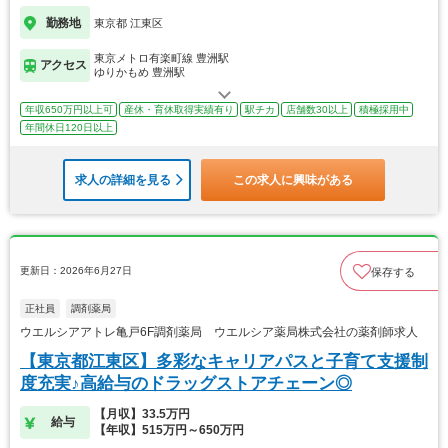
勤務地
東京都 江東区
東京メトロ有楽町線 豊洲駅
アクセス
ゆりかもめ 豊洲駅
年収650万円以上可
産休・育休取得実績有り
駅チカ
店舗数30以上
積極採用中
年間休日120日以上
求人の詳細を見る
この求人に興味がある
更新日：2026年6月27日
保存する
正社員
調剤薬局
ウエルシアアトレ亀戸6F調剤薬局 ウエルシア薬局株式会社の薬剤師求人
【東京都江東区】多彩なキャリアパスと子育て支援制
度充実♪高給与のドラッグストアチェーン◎
【月収】33.5万円
給与
【年収】515万円～650万円