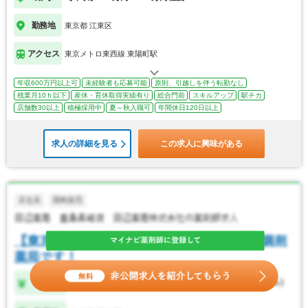
勤務地
東京都 江東区
アクセス
東京メトロ東西線 東陽町駅
年収600万円以上可
未経験者も応募可能
原則、引越しを伴う転勤なし
残業月10ｈ以下
産休・育休取得実績有り
総合門前
スキルアップ
駅チカ
店舗数30以上
積極採用中
夏～秋入職可
年間休日120日以上
求人の詳細を見る
この求人に興味がある