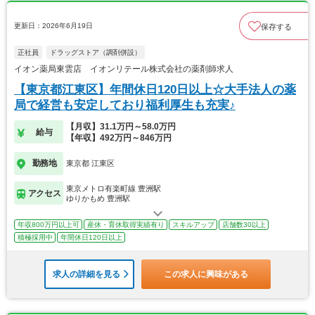
更新日：2026年6月19日
保存する
正社員
ドラッグストア（調剤併設）
イオン薬局東雲店 イオンリテール株式会社の薬剤師求人
【東京都江東区】年間休日120日以上☆大手法人の薬
局で経営も安定しており福利厚生も充実♪
【月収】31.1万円～58.0万円
給与
【年収】492万円～846万円
勤務地
東京都 江東区
東京メトロ有楽町線 豊洲駅
アクセス
ゆりかもめ 豊洲駅
年収800万円以上可
産休・育休取得実績有り
スキルアップ
店舗数30以上
積極採用中
年間休日120日以上
求人の詳細を見る
この求人に興味がある