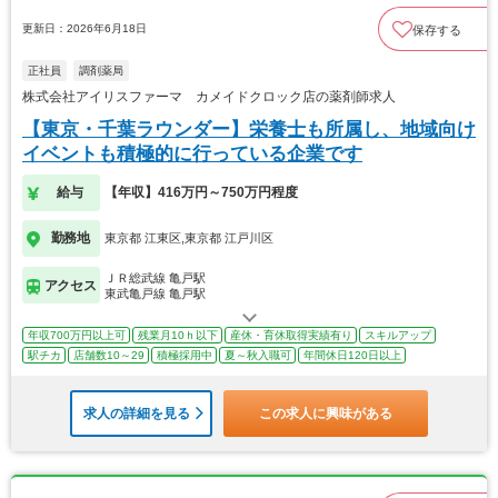
更新日：2026年6月18日
保存する
正社員
調剤薬局
株式会社アイリスファーマ カメイドクロック店の薬剤師求人
【東京・千葉ラウンダー】栄養士も所属し、地域向け
イベントも積極的に行っている企業です
給与
【年収】416万円～750万円程度
勤務地
東京都 江東区,東京都 江戸川区
ＪＲ総武線 亀戸駅
アクセス
東武亀戸線 亀戸駅
年収700万円以上可
残業月10ｈ以下
産休・育休取得実績有り
スキルアップ
駅チカ
店舗数10～29
積極採用中
夏～秋入職可
年間休日120日以上
求人の詳細を見る
この求人に興味がある