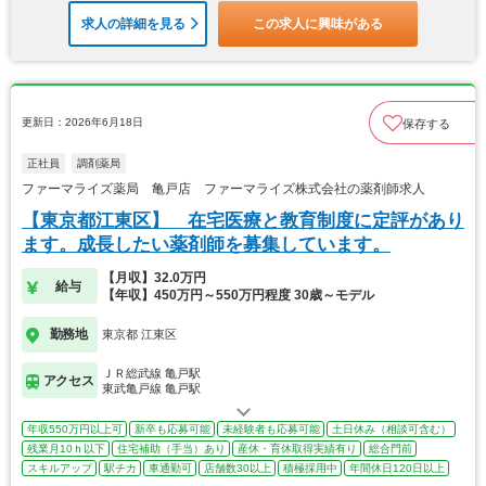
求人の詳細を見る
この求人に興味がある
更新日：2026年6月18日
保存する
正社員
調剤薬局
ファーマライズ薬局 亀戸店 ファーマライズ株式会社の薬剤師求人
【東京都江東区】 在宅医療と教育制度に定評があり
ます。成長したい薬剤師を募集しています。
【月収】32.0万円
給与
【年収】450万円～550万円程度 30歳～モデル
勤務地
東京都 江東区
ＪＲ総武線 亀戸駅
アクセス
東武亀戸線 亀戸駅
年収550万円以上可
新卒も応募可能
未経験者も応募可能
土日休み（相談可含む）
残業月10ｈ以下
住宅補助（手当）あり
産休・育休取得実績有り
総合門前
スキルアップ
駅チカ
車通勤可
店舗数30以上
積極採用中
年間休日120日以上