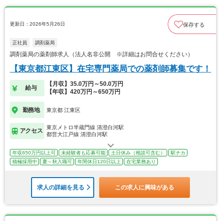
更新日：2026年5月26日
保存する
正社員
調剤薬局
調剤薬局の薬剤師求人（法人名非公開 ※詳細はお問合せください）
【東京都江東区】在宅専門薬局での薬剤師募集です！
【月収】35.0万円～50.0万円
給与
【年収】420万円～650万円
勤務地
東京都 江東区
東京メトロ半蔵門線 清澄白河駅
アクセス
都営大江戸線 清澄白河駅
年収650万円以上可
未経験者も応募可能
土日休み（相談可含む）
駅チカ
積極採用中
夏～秋入職可
年間休日120日以上
在宅業務あり
求人の詳細を見る
この求人に興味がある