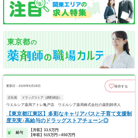
東京都
の
更新日：2026年6月28日
保存する
正社員
ドラッグストア（調剤併設）
ウエルシア薬局アトレ亀戸店 ウエルシア薬局株式会社の薬剤師求人
【東京都江東区】多彩なキャリアパスと子育て支援制
度充実♪高給与のドラッグストアチェーン◎
【月収】33.5万円
給与
【年収】515万円～650万円