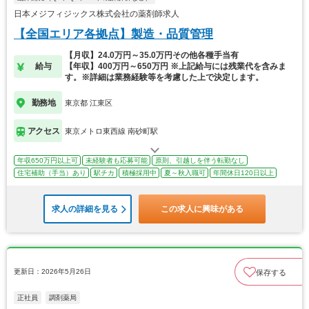
日本メジフィジックス株式会社の薬剤師求人
【全国エリア各拠点】製造・品質管理
【月収】24.0万円～35.0万円その他各種手当有
給与
【年収】400万円～650万円 ※上記給与には残業代を含みま
す。※詳細は業務経験等を考慮した上で決定します。
勤務地
東京都 江東区
アクセス
東京メトロ東西線 南砂町駅
年収650万円以上可
未経験者も応募可能
原則、引越しを伴う転勤なし
住宅補助（手当）あり
駅チカ
積極採用中
夏～秋入職可
年間休日120日以上
求人の詳細を見る
この求人に興味がある
更新日：2026年5月26日
保存する
正社員
調剤薬局