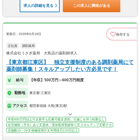
求人の詳細を見る
この求人に興味がある
更新日：2026年6月18日
保存する
正社員
調剤薬局
株式会社うさぎ薬局 大島店の薬剤師求人
【東京都江東区】 独立支援制度のある調剤薬局にて
薬剤師募集！スキルアップしたい方必見です！
給与
【年収】500万円～600万円程度
勤務地
東京都 江東区
アクセス
都営新宿線 大島(東京)駅
年収600万円以上可
新卒も応募可能
原則、引越しを伴う転勤なし
住宅補助（手当）あり
産休・育休取得実績有り
スキルアップ
駅チカ
店舗数10～29
積極採用中
年間休日120日以上