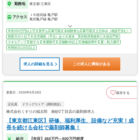
勤務地
東京都 江東区
ＪＲ総武線 亀戸駅
アクセス
東武亀戸線 亀戸駅
年収550万円以上可
新卒も応募可能
未経験者も応募可能
土日休み（相談可含む）
残業月10ｈ以下
住宅補助（手当）あり
産休・育休取得実績有り
総合門前
スキルアップ
駅チカ
車通勤可
店舗数30以上
積極採用中
夏～秋入職可
年間休日120日以上
求人の詳細を見る
この求人に興味がある
更新日：2026年6月18日
保存する
正社員
ドラッグストア（調剤併設）
株式会社くすりの福太郎 南砂2丁目店の薬剤師求人
【東京都江東区】研修、福利厚生、設備など充実！成
長を続ける会社で薬剤師募集！
給与
【年収】460万円～600万円程度