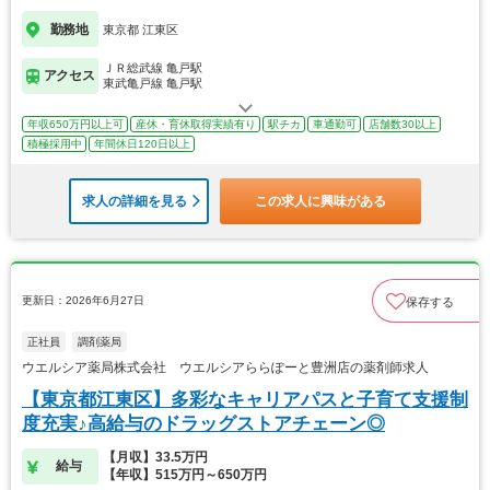
勤務地
東京都 江東区
ＪＲ総武線 亀戸駅
アクセス
東武亀戸線 亀戸駅
年収650万円以上可
産休・育休取得実績有り
駅チカ
車通勤可
店舗数30以上
積極採用中
年間休日120日以上
求人の詳細を見る
この求人に興味がある
更新日：2026年6月27日
保存する
正社員
調剤薬局
ウエルシア薬局株式会社 ウエルシアららぽーと豊洲店の薬剤師求人
【東京都江東区】多彩なキャリアパスと子育て支援制
度充実♪高給与のドラッグストアチェーン◎
【月収】33.5万円
給与
【年収】515万円～650万円