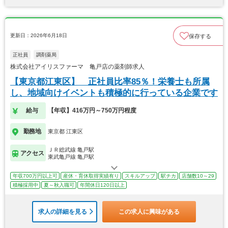
更新日：2026年6月18日
保存する
正社員
調剤薬局
株式会社アイリスファーマ 亀戸店の薬剤師求人
【東京都江東区】 正社員比率85％！栄養士も所属
し、地域向けイベントも積極的に行っている企業です
給与
【年収】416万円～750万円程度
勤務地
東京都 江東区
ＪＲ総武線 亀戸駅
アクセス
東武亀戸線 亀戸駅
年収700万円以上可
産休・育休取得実績有り
スキルアップ
駅チカ
店舗数10～29
積極採用中
夏～秋入職可
年間休日120日以上
求人の詳細を見る
この求人に興味がある