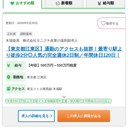
おすすめ順
新着順
給与順
更新日：2026年5月26日
保存する
正社員
調剤薬局
木場薬局 株式会社タニグチ産業の薬剤師求人
【東京都江東区】通勤のアクセスも抜群！最寄り駅よ
り徒歩2分◎人気の完全週休2日制／年間休日120日！
給与
【年収】500万円～550万円程度
勤務地
東京都 江東区
アクセス
東京メトロ東西線 木場駅
年収550万円以上可
駅チカ
積極採用中
夏～秋入職可
年間休日120日以上
求人の詳細を見る
この求人に興味がある