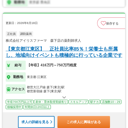
更新日：2026年6月18日
保存する
正社員
調剤薬局
株式会社アイリスファーマ 森下店の薬剤師求人
【東京都江東区】 正社員比率85％！栄養士も所属
し、地域向けイベントも積極的に行っている企業です
給与
【年収】416万円～750万円程度
勤務地
東京都 江東区
都営大江戸線 森下(東京)駅
アクセス
都営新宿線 森下(東京)駅
年収700万円以上可
産休・育休取得実績有り
スキルアップ
駅チカ
店舗数10～29
積極採用中
年間休日120日以上
求人の詳細を見る
この求人に興味がある