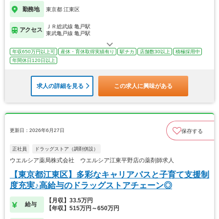
勤務地
東京都 江東区
ＪＲ総武線 亀戸駅
アクセス
東武亀戸線 亀戸駅
年収650万円以上可
産休・育休取得実績有り
駅チカ
店舗数30以上
積極採用中
年間休日120日以上
求人の詳細を見る
この求人に興味がある
更新日：2026年6月27日
保存する
正社員
ドラッグストア（調剤併設）
ウエルシア薬局株式会社 ウエルシア江東平野店の薬剤師求人
【東京都江東区】多彩なキャリアパスと子育て支援制
度充実♪高給与のドラッグストアチェーン◎
【月収】33.5万円
給与
【年収】515万円～650万円