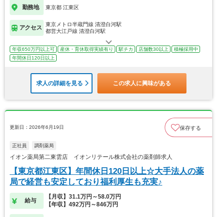
勤務地
東京都 江東区
東京メトロ半蔵門線 清澄白河駅
アクセス
都営大江戸線 清澄白河駅
年収650万円以上可
産休・育休取得実績有り
駅チカ
店舗数30以上
積極採用中
年間休日120日以上
求人の詳細を見る
この求人に興味がある
更新日：2026年6月19日
保存する
正社員
調剤薬局
イオン薬局第二東雲店 イオンリテール株式会社の薬剤師求人
【東京都江東区】年間休日120日以上☆大手法人の薬
局で経営も安定しており福利厚生も充実♪
【月収】31.1万円～58.0万円
給与
【年収】492万円～846万円