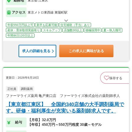
勤務地
東京都 江東区
アクセス
東京メトロ東西線 東陽町駅
年収550万円以上可
新卒も応募可能
住宅補助（手当）あり
産休・育休取得実績有り
スキルアップ
店舗数30以上
積極採用中
夏～秋入職可
年間休日120日以上
求人の詳細を見る
この求人に興味がある
更新日：2026年6月18日
保存する
正社員
調剤薬局
ファーマライズ薬局 亀戸東口店 ファーマライズ株式会社の薬剤師求人
【東京都江東区】 全国約340店舗の大手調剤薬局で
す。研修・福利厚生が充実いる薬剤師求人です。
【月収】32.0万円
給与
【年収】450万円～550万円程度 30歳～モデル