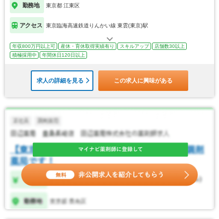
勤務地
東京都 江東区
アクセス
東京臨海高速鉄道りんかい線 東雲(東京)駅
年収800万円以上可
産休・育休取得実績有り
スキルアップ
店舗数30以上
積極採用中
年間休日120日以上
求人の詳細を見る
この求人に興味がある