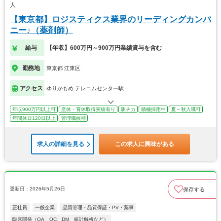
人
【東京都】ロジスティクス業界のリーディングカンパ
ニー♪（薬剤師）
給与
【年収】600万円～900万円業績賞与を含む
勤務地
東京都 江東区
アクセス
ゆりかもめ テレコムセンター駅
年収900万円以上可
産休・育休取得実績有り
駅チカ
積極採用中
夏～秋入職可
年間休日120日以上
管理職候補
求人の詳細を見る
この求人に興味がある
更新日：2026年5月26日
保存する
正社員
一般企業
品質管理・品質保証・PV・薬事
臨床開発（QA、QC、DM、統計解析など）