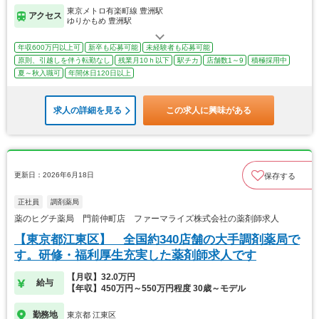
東京メトロ有楽町線 豊洲駅
アクセス
ゆりかもめ 豊洲駅
年収600万円以上可
新卒も応募可能
未経験者も応募可能
原則、引越しを伴う転勤なし
残業月10ｈ以下
駅チカ
店舗数1～9
積極採用中
夏～秋入職可
年間休日120日以上
求人の詳細を見る
この求人に興味がある
更新日：2026年6月18日
保存する
正社員
調剤薬局
薬のヒグチ薬局 門前仲町店 ファーマライズ株式会社の薬剤師求人
【東京都江東区】 全国約340店舗の大手調剤薬局で
す。研修・福利厚生充実した薬剤師求人です
【月収】32.0万円
給与
【年収】450万円～550万円程度 30歳～モデル
勤務地
東京都 江東区