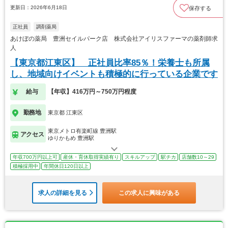
更新日：2026年6月18日
保存する
正社員
調剤薬局
あけぼの薬局 豊洲セイルパーク店 株式会社アイリスファーマの薬剤師求
人
【東京都江東区】 正社員比率85％！栄養士も所属
し、地域向けイベントも積極的に行っている企業です
給与
【年収】416万円～750万円程度
勤務地
東京都 江東区
東京メトロ有楽町線 豊洲駅
アクセス
ゆりかもめ 豊洲駅
年収700万円以上可
産休・育休取得実績有り
スキルアップ
駅チカ
店舗数10～29
積極採用中
年間休日120日以上
求人の詳細を見る
この求人に興味がある