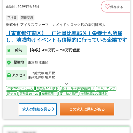
更新日：2026年6月18日
保存する
正社員
調剤薬局
株式会社アイリスファーマ カメイドクロック店の薬剤師求人
【東京都江東区】 正社員比率85％！栄養士も所属
し、地域向けイベントも積極的に行っている企業です
給与
【年収】416万円～750万円程度
勤務地
東京都 江東区
ＪＲ総武線 亀戸駅
アクセス
東武亀戸線 亀戸駅
年収700万円以上可
残業月10ｈ以下
産休・育休取得実績有り
スキルアップ
駅チカ
店舗数10～29
積極採用中
夏～秋入職可
年間休日120日以上
求人の詳細を見る
この求人に興味がある