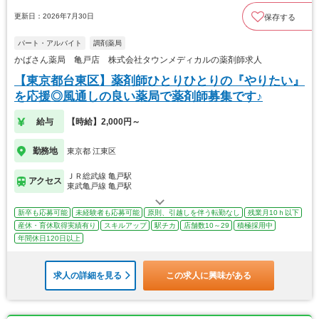
更新日：2026年7月30日
保存する
パート・アルバイト
調剤薬局
かばさん薬局 亀戸店 株式会社タウンメディカルの薬剤師求人
【東京都台東区】薬剤師ひとりひとりの『やりたい』
を応援◎風通しの良い薬局で薬剤師募集です♪
給与
【時給】2,000円～
勤務地
東京都 江東区
ＪＲ総武線 亀戸駅
アクセス
東武亀戸線 亀戸駅
新卒も応募可能
未経験者も応募可能
原則、引越しを伴う転勤なし
残業月10ｈ以下
産休・育休取得実績有り
スキルアップ
駅チカ
店舗数10～29
積極採用中
年間休日120日以上
求人の詳細を見る
この求人に興味がある