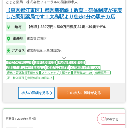
とまと薬局 株式会社フォーラルの薬剤師求人
【東京都江東区】都営新宿線！教育・研修制度が充実
した調剤薬局です！大島駅より徒歩1分の駅チカ店舗
◎
給与
【年収】380万円～500万円程度 24歳～30歳モデル
勤務地
東京都 江東区
アクセス
都営新宿線 大島(東京)駅
年収500万円以上可
新卒も応募可能
未経験者も応募可能
原則、引越しを伴う転勤なし
残業月10ｈ以下
住宅補助（手当）あり
産休・育休取得実績有り
スキルアップ
駅チカ
店舗数10～29
積極採用中
夏～秋入職可
年間休日120日以上
求人の詳細を見る
この求人に興味がある
更新日：2026年4月7日
保存する