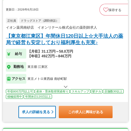
更新日：2026年6月19日
保存する
正社員
ドラッグストア（調剤併設）
イオン薬局南砂店 イオンリテール株式会社の薬剤師求人
【東京都江東区】年間休日120日以上☆大手法人の薬
局で経営も安定しており福利厚生も充実♪
【月収】31.1万円～58.0万円
給与
【年収】492万円～846万円
勤務地
東京都 江東区
アクセス
東京メトロ東西線 南砂町駅
年収800万円以上可
産休・育休取得実績有り
スキルアップ
駅チカ
店舗数30以上
積極採用中
年間休日120日以上
求人の詳細を見る
この求人に興味がある