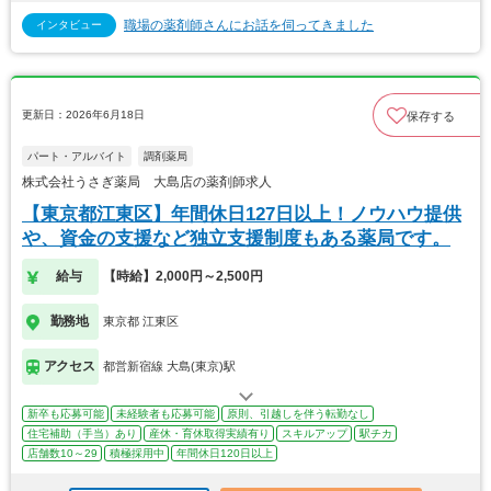
職場の薬剤師さんにお話を伺ってきました
インタビュー
更新日：2026年6月18日
保存する
パート・アルバイト
調剤薬局
株式会社うさぎ薬局 大島店の薬剤師求人
【東京都江東区】年間休日127日以上！ノウハウ提供
や、資金の支援など独立支援制度もある薬局です。
給与
【時給】2,000円～2,500円
勤務地
東京都 江東区
アクセス
都営新宿線 大島(東京)駅
新卒も応募可能
未経験者も応募可能
原則、引越しを伴う転勤なし
住宅補助（手当）あり
産休・育休取得実績有り
スキルアップ
駅チカ
店舗数10～29
積極採用中
年間休日120日以上