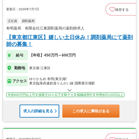
更新日：2026年7月7日
保存する
正社員
調剤薬局
有明薬局 有限会社江東調剤薬局の薬剤師求人
【東京都江東区】嬉しい土日休み！調剤薬局にて薬剤
師の募集！
給与
【年収】450万円～600万円
勤務地
東京都 江東区
ゆりかもめ 有明(東京)駅
アクセス
東京臨海高速鉄道りんかい線 国際展示場駅
年収600万円以上可
残業月10ｈ以下
駅チカ
積極採用中
年間休日120日以上
求人の詳細を見る
この求人に興味がある