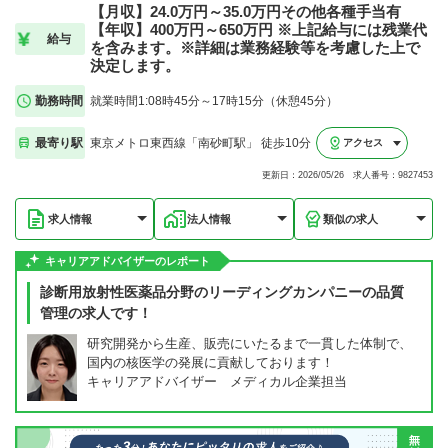
【月収】24.0万円～35.0万円その他各種手当有
【年収】400万円～650万円 ※上記給与には残業代
給与
を含みます。※詳細は業務経験等を考慮した上で
決定します。
勤務時間
就業時間1:08時45分～17時15分（休憩45分）
最寄り駅
東京メトロ東西線「南砂町駅」 徒歩10分
アクセス
更新日：2026/05/26 求人番号：9827453
求人情報
法人情報
類似の求人
キャリアアドバイザーのレポート
診断用放射性医薬品分野のリーディングカンパニーの品質
管理の求人です！
研究開発から生産、販売にいたるまで一貫した体制で、
国内の核医学の発展に貢献しております！
キャリアアドバイザー メディカル企業担当