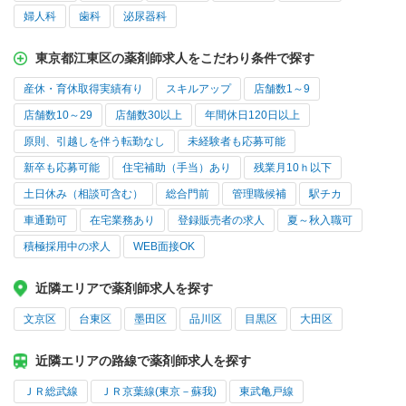
婦人科
歯科
泌尿器科
東京都江東区の薬剤師求人をこだわり条件で探す
産休・育休取得実績有り
スキルアップ
店舗数1～9
店舗数10～29
店舗数30以上
年間休日120日以上
原則、引越しを伴う転勤なし
未経験者も応募可能
新卒も応募可能
住宅補助（手当）あり
残業月10ｈ以下
土日休み（相談可含む）
総合門前
管理職候補
駅チカ
車通勤可
在宅業務あり
登録販売者の求人
夏～秋入職可
積極採用中の求人
WEB面接OK
近隣エリアで薬剤師求人を探す
文京区
台東区
墨田区
品川区
目黒区
大田区
近隣エリアの路線で薬剤師求人を探す
ＪＲ総武線
ＪＲ京葉線(東京－蘇我)
東武亀戸線