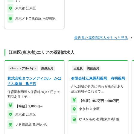
す。
東京都 江東区
東京メトロ東西線 南砂町駅
最近見た薬剤師求人をもっと見る
江東区(東京都)エリアの薬剤師求人
パート・アルバイト
調剤薬局
正社員
調剤薬局
株式会社タウンメディカル かば
有限会社江東調剤薬局 有明薬局
さん薬局 亀戸店
がん領域の処方に携わる機会があり
認定資格やこれまで…
保育園利用可＆保育料20,000円まで
割引あり！子…
【年収】450万円～600万円
【時給】2,000円～
東京都 江東区
東京都 江東区
ゆりかもめ 有明(東京)駅 他
ＪＲ総武線 亀戸駅 他