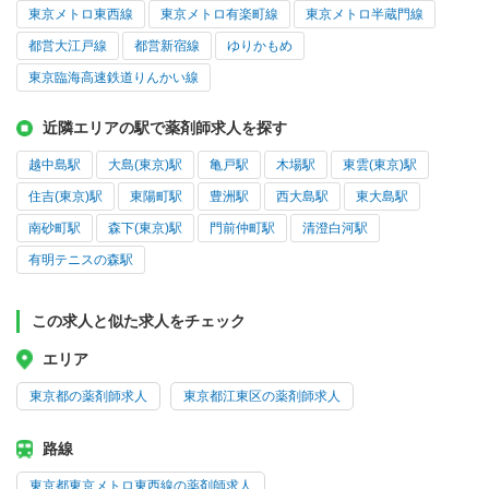
東京メトロ東西線
東京メトロ有楽町線
東京メトロ半蔵門線
都営大江戸線
都営新宿線
ゆりかもめ
東京臨海高速鉄道りんかい線
近隣エリアの駅で薬剤師求人を探す
越中島駅
大島(東京)駅
亀戸駅
木場駅
東雲(東京)駅
住吉(東京)駅
東陽町駅
豊洲駅
西大島駅
東大島駅
南砂町駅
森下(東京)駅
門前仲町駅
清澄白河駅
有明テニスの森駅
この求人と似た求人をチェック
エリア
東京都の薬剤師求人
東京都江東区の薬剤師求人
路線
東京都東京メトロ東西線の薬剤師求人