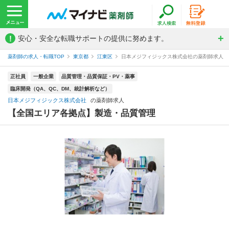
!
安心・安全な転職サポートの提供に努めます。
薬剤師の求人・転職TOP
東京都
江東区
日本メジフィジックス株式会社の薬剤師求人
正社員
一般企業
品質管理・品質保証・PV・薬事
臨床開発（QA、QC、DM、統計解析など）
日本メジフィジックス株式会社
の薬剤師求人
【全国エリア各拠点】製造・品質管理