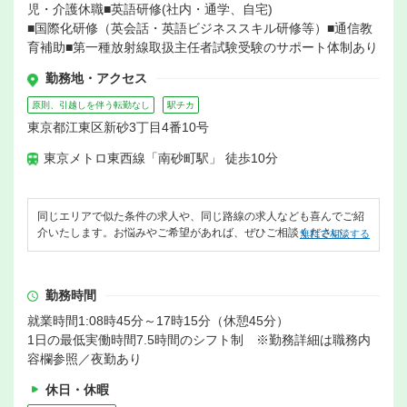
児・介護休職■英語研修(社内・通学、自宅)
■国際化研修（英会話・英語ビジネススキル研修等）■通信教
育補助■第一種放射線取扱主任者試験受験のサポート体制あり
勤務地・アクセス
原則、引越しを伴う転勤なし
駅チカ
東京都江東区新砂3丁目4番10号
東京メトロ東西線「南砂町駅」 徒歩10分
同じエリアで似た条件の求人や、同じ路線の求人なども喜んでご紹
介いたします。お悩みやご希望があれば、ぜひご相談ください。
無料で相談する
勤務時間
就業時間1:08時45分～17時15分（休憩45分）
1日の最低実働時間7.5時間のシフト制 ※勤務詳細は職務内
容欄参照／夜勤あり
休日・休暇