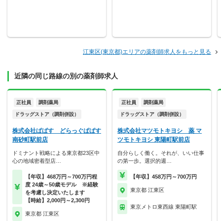
江東区(東京都)エリアの薬剤師求人をもっと見る
近隣の同じ路線の別の薬剤師求人
正社員
調剤薬局
正社員
調剤薬局
ドラッグストア（調剤併設）
ドラッグストア（調剤併設）
株式会社ぱぱす どらっぐぱぱす
株式会社マツモトキヨシ 薬 マ
南砂町駅前店
ツモトキヨシ 東陽町駅前店
ドミナント戦略による東京都23区中
自分らしく働く。それが、いい仕事
心の地域密着型店…
の第一歩。選択的週…
【年収】468万円～700万円程
【年収】458万円～700万円
度 24歳～50歳モデル ※経験
東京都 江東区
を考慮し決定いたします
【時給】2,000円～2,300円
東京メトロ東西線 東陽町駅
東京都 江東区