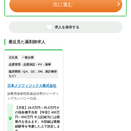
次に進む
求人を保存する
最近見た薬剤師求人
正社員
一般企業
品質管理・品質保証・PV・薬事
臨床開発（QA、QC、DM、統計解析
など）
日本メジフィジックス株式会社
診断用放射性医薬品分野のリーディ
ングカンパニーの品…
【月収】24.0万円～35.0万円そ
の他各種手当有 【年収】400万
円～650万円 ※上記給与には残
業代を含みます。※詳細は業務
経験等を考慮した上で決定しま