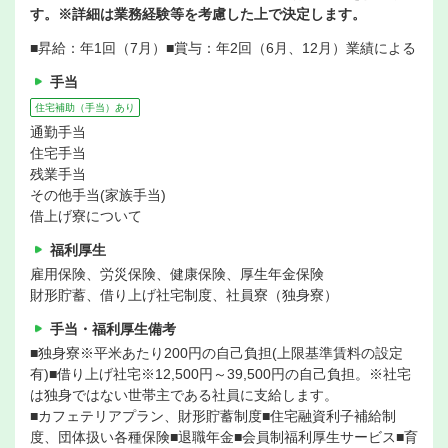
す。※詳細は業務経験等を考慮した上で決定します。
■昇給：年1回（7月）■賞与：年2回（6月、12月）業績による
手当
住宅補助（手当）あり
通勤手当
住宅手当
残業手当
その他手当(家族手当)
借上げ寮について
福利厚生
雇用保険、労災保険、健康保険、厚生年金保険
財形貯蓄、借り上げ社宅制度、社員寮（独身寮）
手当・福利厚生備考
■独身寮※平米あたり200円の自己負担(上限基準賃料の設定
有)■借り上げ社宅※12,500円～39,500円の自己負担。※社宅
は独身ではない世帯主である社員に支給します。
■カフェテリアプラン、財形貯蓄制度■住宅融資利子補給制
度、団体扱い各種保険■退職年金■会員制福利厚生サービス■育