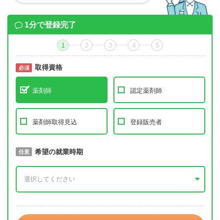
1分で登録完了
1
2
3
4
5
取得資格
必須
必須
薬剤師
認定薬剤師
薬剤師取得見込
登録販売者
取得予定年
希望の就業時期
必須
任意
年 3月