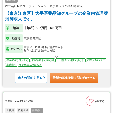
募集停止
株式会社MMコーポレーション 東京東支店の薬剤師求人
【東京江東区】大手医薬品卸グループの企業内管理薬
剤師求人です。
給与
【年収】392万円～600万円
勤務地
東京都 江東区
東京メトロ半蔵門線 清澄白河駅
アクセス
都営大江戸線 清澄白河駅
年収600万円以上可
未経験者も応募可能
土日休み（相談可含む）
残業月10ｈ以下
車通勤可
年間休日120日以上
求人の詳細を見る
最新の募集状況を問い合わせる
更新日：2025年8月20日
保存する
正社員
調剤薬局
募集停止