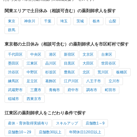
関東エリアで土日休み（相談可含む）の薬剤師求人を探す
東京
神奈川
千葉
埼玉
茨城
栃木
山梨
群馬
東京都の土日休み（相談可含む）の薬剤師求人を市区町村で探す
千代田区
中央区
港区
新宿区
文京区
台東区
墨田区
江東区
品川区
目黒区
大田区
世田谷区
渋谷区
中野区
杉並区
豊島区
北区
荒川区
板橋区
練馬区
足立区
葛飾区
江戸川区
八王子市
立川市
武蔵野市
三鷹市
青梅市
府中市
調布市
町田市
稲城市
西東京市
江東区の薬剤師求人をこだわり条件で探す
産休・育休取得実績有り
スキルアップ
店舗数1～9
店舗数10～29
店舗数30以上
年間休日120日以上