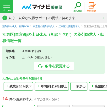
!
安心・安全な転職サポートの提供に努めます。
薬剤師の求人・転職TOP
東京都の薬剤師求人
江東区の薬剤師求人
江東区(東京都)の土
江東区(東京都)の土日休み（相談可含む）の薬剤師求人・転
職情報一覧
勤務地
江東区(東京都)
その他
土日休み（相談可含む）
条件を変更する
人気のこだわり条件を追加する
残業月10ｈ以下
年間休日120日以上
駅チカ
店舗数10
14
件の薬剤師求人
※ 非公開求人を除く