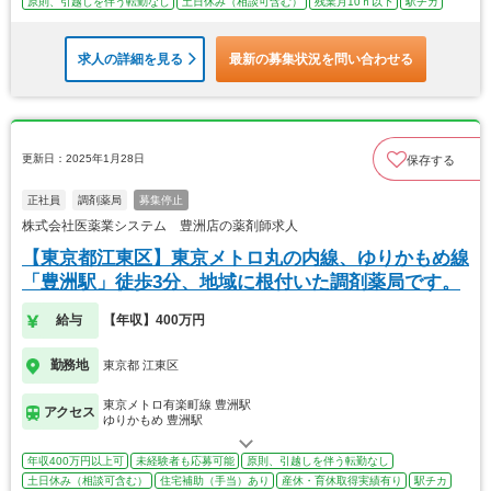
原則、引越しを伴う転勤なし
土日休み（相談可含む）
残業月10ｈ以下
駅チカ
求人の詳細を見る
最新の募集状況を問い合わせる
更新日：2025年1月28日
保存する
正社員
調剤薬局
募集停止
株式会社医薬業システム 豊洲店の薬剤師求人
【東京都江東区】東京メトロ丸の内線、ゆりかもめ線
「豊洲駅」徒歩3分、地域に根付いた調剤薬局です。
給与
【年収】400万円
勤務地
東京都 江東区
東京メトロ有楽町線 豊洲駅
アクセス
ゆりかもめ 豊洲駅
年収400万円以上可
未経験者も応募可能
原則、引越しを伴う転勤なし
土日休み（相談可含む）
住宅補助（手当）あり
産休・育休取得実績有り
駅チカ