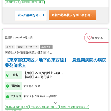
店舗数1～9
年間休日120日以上
求人の詳細を見る
最新の募集状況を問い合わせる
更新日：2025年9月26日
保存する
正社員
病院・クリニック
募集停止
医療法人社団藤﨑病院の薬剤師求人
【東京都江東区／地下鉄東西線】 急性期病院の病院
薬剤師求人
【月収】27.0万円以上 24歳～
給与
【年収】430万円以上
勤務地
東京都 江東区
アクセス
東京メトロ東西線 南砂町駅
年収400万円以上可
土日休み（相談可含む）
産休・育休取得実績有り