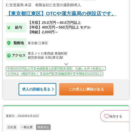
仁生堂薬局 本店 有限会社仁生堂の薬剤師求人
【東京都江東区】OTCや漢方薬局の併設店です。
【月収】25.0万円～40.0万円以上
給与
【年収】400万円～500万円以上 モデル
【時給】2,000円～
勤務地
東京都 江東区
東京メトロ東西線 東陽町駅
アクセス
都営新宿線 大島(東京)駅
年収500万円以上可
未経験者も応募可能
原則、引越しを伴う転勤なし
土日休み（相談可含む）
総合門前
積極採用中
年間休日120日以上
求人の詳細を見る
この求人に興味がある
更新日：2026年6月18日
保存する
正社員
一般企業
募集停止