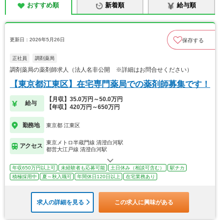
おすすめ順
新着順
給与順
更新日：2026年5月26日
保存する
正社員
調剤薬局
調剤薬局の薬剤師求人（法人名非公開 ※詳細はお問合せください）
【東京都江東区】在宅専門薬局での薬剤師募集です！
【月収】35.0万円～50.0万円
給与
【年収】420万円～650万円
勤務地
東京都 江東区
東京メトロ半蔵門線 清澄白河駅
アクセス
都営大江戸線 清澄白河駅
年収650万円以上可
未経験者も応募可能
土日休み（相談可含む）
駅チカ
積極採用中
夏～秋入職可
年間休日120日以上
在宅業務あり
求人の詳細を見る
この求人に興味がある