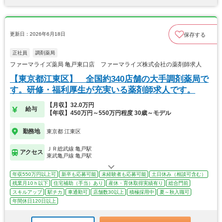
更新日：2026年6月18日
保存する
正社員
調剤薬局
ファーマライズ薬局 亀戸東口店 ファーマライズ株式会社の薬剤師求人
【東京都江東区】 全国約340店舗の大手調剤薬局で
す。研修・福利厚生が充実いる薬剤師求人です。
【月収】32.0万円
給与
【年収】450万円～550万円程度 30歳～モデル
勤務地
東京都 江東区
ＪＲ総武線 亀戸駅
アクセス
東武亀戸線 亀戸駅
年収550万円以上可
新卒も応募可能
未経験者も応募可能
土日休み（相談可含む）
残業月10ｈ以下
住宅補助（手当）あり
産休・育休取得実績有り
総合門前
スキルアップ
駅チカ
車通勤可
店舗数30以上
積極採用中
夏～秋入職可
年間休日120日以上