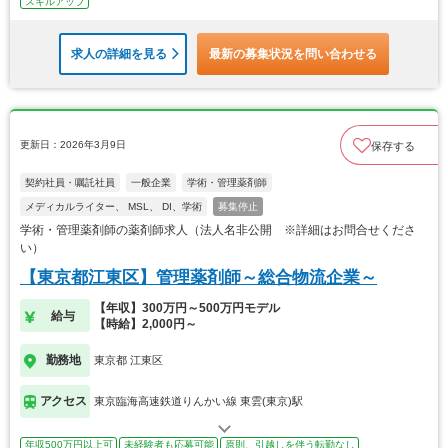
スキルアップ
求人の詳細を見る
最新の募集状況を問い合わせる
更新日：2026年3月9日
保存する
契約社員・嘱託社員
一般企業
学術・管理薬剤師
メディカルライター、 MSL、 DI、学術
募集停止
学術・管理薬剤師の薬剤師求人（法人名非公開 ※詳細はお問合せくださ
い）
【東京都江東区】管理薬剤師～総合物流企業～
【年収】300万円～500万円モデル
給与
【時給】2,000円～
勤務地
東京都 江東区
アクセス
東京臨海高速鉄道りんかい線 東雲(東京)駅
年収500万円以上可
未経験者も応募可能
原則、引越しを伴う転勤なし