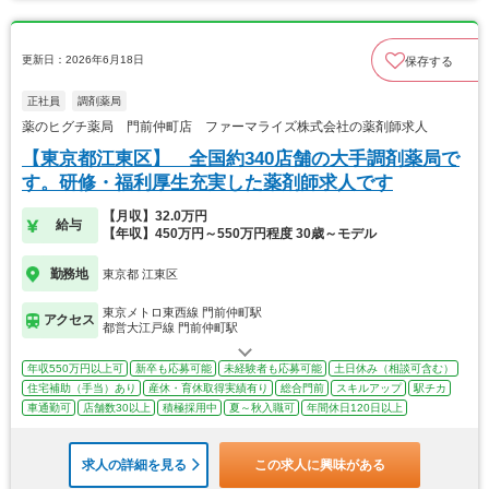
更新日：2026年6月18日
保存する
正社員
調剤薬局
薬のヒグチ薬局 門前仲町店 ファーマライズ株式会社の薬剤師求人
【東京都江東区】 全国約340店舗の大手調剤薬局で
す。研修・福利厚生充実した薬剤師求人です
【月収】32.0万円
給与
【年収】450万円～550万円程度 30歳～モデル
勤務地
東京都 江東区
東京メトロ東西線 門前仲町駅
アクセス
都営大江戸線 門前仲町駅
年収550万円以上可
新卒も応募可能
未経験者も応募可能
土日休み（相談可含む）
住宅補助（手当）あり
産休・育休取得実績有り
総合門前
スキルアップ
駅チカ
車通勤可
店舗数30以上
積極採用中
夏～秋入職可
年間休日120日以上
求人の詳細を見る
この求人に興味がある