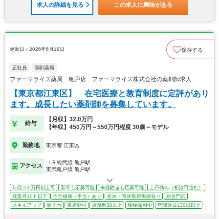
求人の詳細を見る
この求人に興味がある
更新日：2026年6月18日
保存する
正社員
調剤薬局
ファーマライズ薬局 亀戸店 ファーマライズ株式会社の薬剤師求人
【東京都江東区】 在宅医療と教育制度に定評があり
ます。成長したい薬剤師を募集しています。
【月収】32.0万円
給与
【年収】450万円～550万円程度 30歳～モデル
勤務地
東京都 江東区
ＪＲ総武線 亀戸駅
アクセス
東武亀戸線 亀戸駅
年収550万円以上可
新卒も応募可能
未経験者も応募可能
土日休み（相談可含む）
残業月10ｈ以下
住宅補助（手当）あり
産休・育休取得実績有り
総合門前
スキルアップ
駅チカ
車通勤可
店舗数30以上
積極採用中
年間休日120日以上