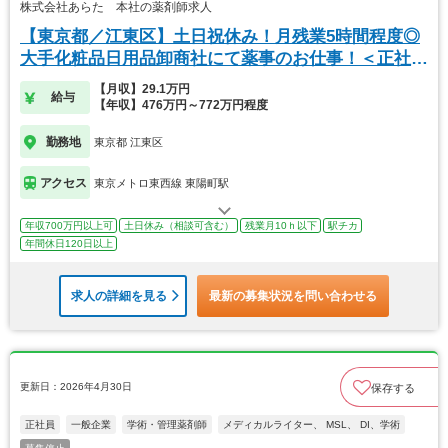
株式会社あらた 本社の薬剤師求人
【東京都／江東区】土日祝休み！月残業5時間程度◎
大手化粧品日用品卸商社にて薬事のお仕事！＜正社員
＞
【月収】29.1万円
給与
【年収】476万円～772万円程度
勤務地
東京都 江東区
アクセス
東京メトロ東西線 東陽町駅
年収700万円以上可
土日休み（相談可含む）
残業月10ｈ以下
駅チカ
年間休日120日以上
求人の詳細を見る
最新の募集状況を問い合わせる
更新日：2026年4月30日
保存する
正社員
一般企業
学術・管理薬剤師
メディカルライター、 MSL、 DI、学術