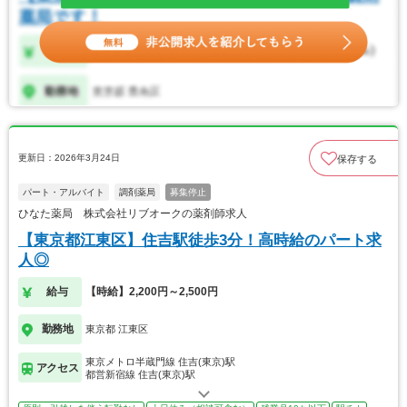
更新日：2026年3月24日
保存する
パート・アルバイト
調剤薬局
募集停止
ひなた薬局 株式会社リブオークの薬剤師求人
【東京都江東区】住吉駅徒歩3分！高時給のパート求
人◎
給与
【時給】2,200円～2,500円
勤務地
東京都 江東区
東京メトロ半蔵門線 住吉(東京)駅
アクセス
都営新宿線 住吉(東京)駅