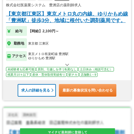
株式会社医薬業システム 豊洲店の薬剤師求人
【東京都江東区】東京メトロ丸の内線、ゆりかもめ線
「豊洲駅」徒歩3分、地域に根付いた調剤薬局です。
給与
【時給】2,100円～
勤務地
東京都 江東区
東京メトロ有楽町線 豊洲駅
アクセス
ゆりかもめ 豊洲駅
未経験者も応募可能
原則、引越しを伴う転勤なし
土日休み（相談可含む）
残業月10ｈ以下
産休・育休取得実績有り
駅チカ
店舗数1～9
求人の詳細を見る
最新の募集状況を問い合わせる