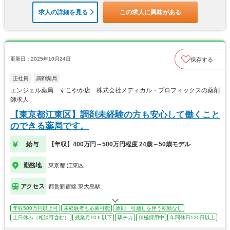
求人の詳細を見る
この求人に興味がある
更新日：2025年10月24日
保存する
正社員
調剤薬局
エンジェル薬局 すこやか店 株式会社メディカル・プロフィックスの薬剤
師求人
【東京都江東区】調剤未経験の方も安心して働くこと
のできる薬局です。
給与
【年収】400万円～500万円程度 24歳～50歳モデル
勤務地
東京都 江東区
アクセス
都営新宿線 東大島駅
年収500万円以上可
未経験者も応募可能
原則、引越しを伴う転勤なし
土日休み（相談可含む）
残業月10ｈ以下
駅チカ
積極採用中
年間休日120日以上