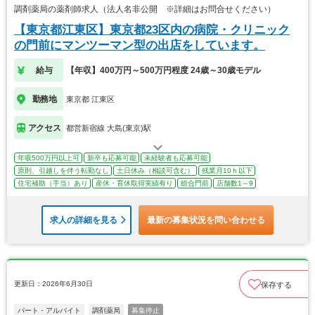
調剤薬局の薬剤師求人（法人名非公開 ※詳細はお問合せください）
【東京都江東区】東京都23区内の病院・クリニック
の門前にマンツーマン型の出店をしています。
給与
【年収】400万円～500万円程度 24歳～30歳モデル
勤務地
東京都 江東区
アクセス
都営新宿線 大島(東京)駅
年収500万円以上可
新卒も応募可能
未経験者も応募可能
原則、引越しを伴う転勤なし
土日休み（相談可含む）
残業月10ｈ以下
住宅補助（手当）あり
産休・育休取得実績有り
総合門前
店舗数1～9
求人の詳細を見る
最新の募集状況を問い合わせる
更新日：2026年6月30日
保存する
パート・アルバイト
調剤薬局
募集停止