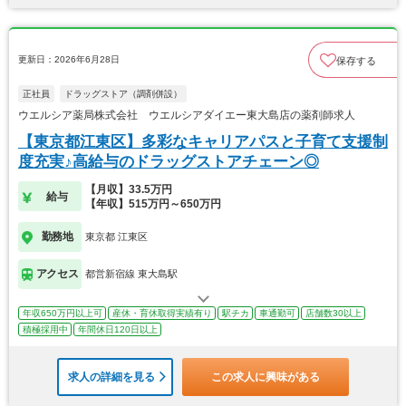
更新日：2026年6月28日
保存する
正社員
ドラッグストア（調剤併設）
ウエルシア薬局株式会社 ウエルシアダイエー東大島店の薬剤師求人
【東京都江東区】多彩なキャリアパスと子育て支援制
度充実♪高給与のドラッグストアチェーン◎
【月収】33.5万円
給与
【年収】515万円～650万円
勤務地
東京都 江東区
アクセス
都営新宿線 東大島駅
年収650万円以上可
産休・育休取得実績有り
駅チカ
車通勤可
店舗数30以上
積極採用中
年間休日120日以上
求人の詳細を見る
この求人に興味がある