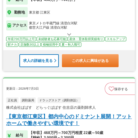
勤務地
東京都 江東区
東京メトロ半蔵門線 清澄白河駅
アクセス
都営大江戸線 清澄白河駅
年収700万円以上可
未経験者も応募可能
産休・育休取得実績有り
スキルアップ
駅チカ
店舗数30以上
積極採用中
夏～秋入職可
求人の詳細を見る
この求人に興味がある
更新日：2026年7月3日
保存する
正社員
調剤薬局
ドラッグストア（調剤併設）
株式会社ぱぱす どらっぐぱぱす 住吉店の薬剤師求人
【東京都江東区】都内中心のドミナント展開！アット
ホームで働きやすい環境です！
【年収】468万円～700万円程度 22歳～50歳
給与
【時給】2,000円～2,300円