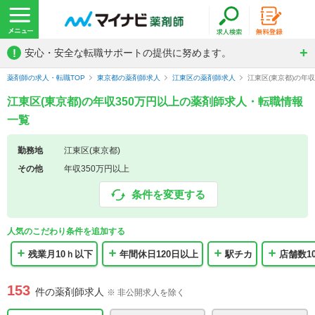
!
安心・安全な転職サポートの提供に努めます。
薬剤師の求人・転職TOP
東京都の薬剤師求人
江東区の薬剤師求人
江東区(東京都)の年
江東区(東京都)の年収350万円以上の薬剤師求人・転職情報
一覧
勤務地
江東区(東京都)
その他
年収350万円以上
条件を変更する
人気のこだわり条件を追加する
残業月10ｈ以下
年間休日120日以上
駅チカ
店舗数10
153
件の薬剤師求人
※ 非公開求人を除く