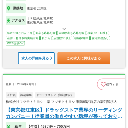
勤務地
東京都 江東区
ＪＲ総武線 亀戸駅
アクセス
東武亀戸線 亀戸駅
年収550万円以上可
新卒も応募可能
未経験者も応募可能
残業月10ｈ以下
産休・育休取得実績有り
駅チカ
店舗数30以上
積極採用中
在宅業務あり
WEB面接OK
求人の詳細を見る
この求人に興味がある
更新日：2026年7月3日
保存する
正社員
調剤薬局
ドラッグストア（調剤併設）
株式会社マツモトキヨシ 薬 マツモトキヨシ 東陽町駅前店の薬剤師求人
【東京都江東区】ドラッグストア業界のリーディング
カンパニー！従業員の働きやすい環境が整っておりま
す！
給与
【年収】458万円～700万円