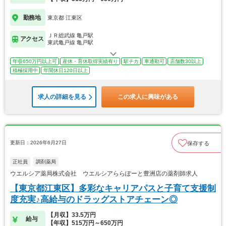
勤務地
東京都 江東区
ＪＲ総武線 亀戸駅
アクセス
東武亀戸線 亀戸駅
年収650万円以上可
産休・育休取得実績有り
駅チカ
車通勤可
店舗数30以上
積極採用中
年間休日120日以上
求人の詳細を見る
この求人に興味がある
更新日：2026年6月27日
保存する
正社員
調剤薬局
ウエルシア薬局株式会社 ウエルシアららぽーと豊洲店の薬剤師求人
【東京都江東区】多彩なキャリアパスと子育て支援制
度充実♪高給与のドラッグストアチェーン◎
【月収】33.5万円
給与
【年収】515万円～650万円