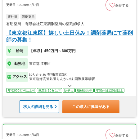
更新日：2026年7月7日
保存する
正社員
調剤薬局
有明薬局 有限会社江東調剤薬局の薬剤師求人
【東京都江東区】嬉しい土日休み！調剤薬局にて薬剤
師の募集！
給与
【年収】450万円～600万円
勤務地
東京都 江東区
ゆりかもめ 有明(東京)駅
アクセス
東京臨海高速鉄道りんかい線 国際展示場駅
年収600万円以上可
残業月10ｈ以下
駅チカ
積極採用中
年間休日120日以上
求人の詳細を見る
この求人に興味がある
更新日：2026年7月4日
保存する