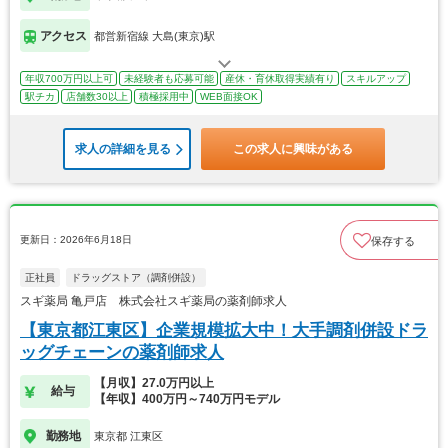
アクセス
都営新宿線 大島(東京)駅
年収700万円以上可
未経験者も応募可能
産休・育休取得実績有り
スキルアップ
駅チカ
店舗数30以上
積極採用中
WEB面接OK
求人の詳細を見る
この求人に興味がある
更新日：2026年6月18日
保存する
正社員
ドラッグストア（調剤併設）
スギ薬局 亀戸店 株式会社スギ薬局の薬剤師求人
【東京都江東区】企業規模拡大中！大手調剤併設ドラ
ッグチェーンの薬剤師求人
【月収】27.0万円以上
給与
【年収】400万円～740万円モデル
勤務地
東京都 江東区