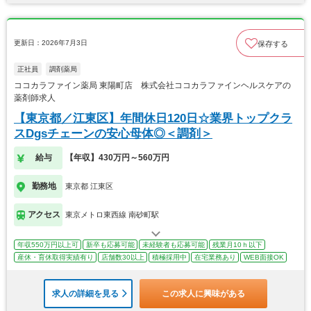
更新日：2026年7月3日
保存する
正社員
調剤薬局
ココカラファイン薬局 東陽町店 株式会社ココカラファインヘルスケアの
薬剤師求人
【東京都／江東区】年間休日120日☆業界トップクラ
スDgsチェーンの安心母体◎＜調剤＞
給与
【年収】430万円～560万円
勤務地
東京都 江東区
アクセス
東京メトロ東西線 南砂町駅
年収550万円以上可
新卒も応募可能
未経験者も応募可能
残業月10ｈ以下
産休・育休取得実績有り
店舗数30以上
積極採用中
在宅業務あり
WEB面接OK
求人の詳細を見る
この求人に興味がある