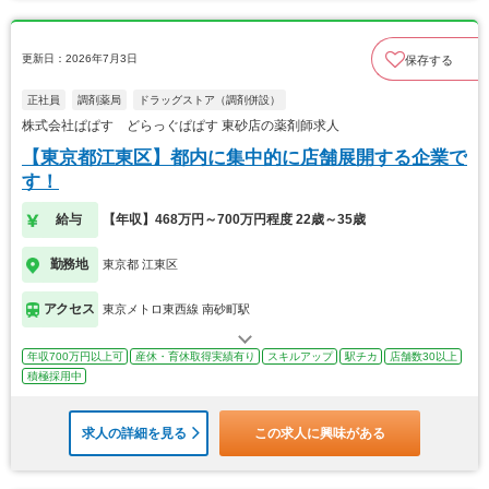
更新日：2026年7月3日
保存する
正社員
調剤薬局
ドラッグストア（調剤併設）
株式会社ぱぱす どらっぐぱぱす 東砂店の薬剤師求人
【東京都江東区】都内に集中的に店舗展開する企業で
す！
給与
【年収】468万円～700万円程度 22歳～35歳
勤務地
東京都 江東区
アクセス
東京メトロ東西線 南砂町駅
年収700万円以上可
産休・育休取得実績有り
スキルアップ
駅チカ
店舗数30以上
積極採用中
求人の詳細を見る
この求人に興味がある