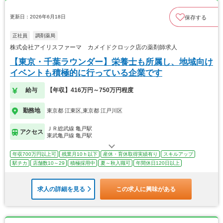
更新日：2026年6月18日
保存する
正社員
調剤薬局
株式会社アイリスファーマ カメイドクロック店の薬剤師求人
【東京・千葉ラウンダー】栄養士も所属し、地域向け
イベントも積極的に行っている企業です
給与
【年収】416万円～750万円程度
勤務地
東京都 江東区,東京都 江戸川区
ＪＲ総武線 亀戸駅
アクセス
東武亀戸線 亀戸駅
年収700万円以上可
残業月10ｈ以下
産休・育休取得実績有り
スキルアップ
駅チカ
店舗数10～29
積極採用中
夏～秋入職可
年間休日120日以上
求人の詳細を見る
この求人に興味がある