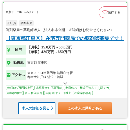
更新日：2026年5月26日
保存する
正社員
調剤薬局
調剤薬局の薬剤師求人（法人名非公開 ※詳細はお問合せください）
【東京都江東区】在宅専門薬局での薬剤師募集です！
【月収】35.0万円～50.0万円
給与
【年収】420万円～650万円
勤務地
東京都 江東区
東京メトロ半蔵門線 清澄白河駅
アクセス
都営大江戸線 清澄白河駅
年収650万円以上可
未経験者も応募可能
土日休み（相談可含む）
駅チカ
積極採用中
夏～秋入職可
年間休日120日以上
在宅業務あり
求人の詳細を見る
この求人に興味がある