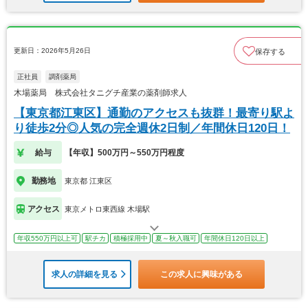
更新日：2026年5月26日
保存する
正社員
調剤薬局
木場薬局 株式会社タニグチ産業の薬剤師求人
【東京都江東区】通勤のアクセスも抜群！最寄り駅よ
り徒歩2分◎人気の完全週休2日制／年間休日120日！
給与
【年収】500万円～550万円程度
勤務地
東京都 江東区
アクセス
東京メトロ東西線 木場駅
年収550万円以上可
駅チカ
積極採用中
夏～秋入職可
年間休日120日以上
求人の詳細を見る
この求人に興味がある