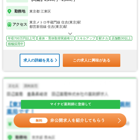
勤務地
東京都 江東区
東京メトロ半蔵門線 住吉(東京)駅
アクセス
都営新宿線 住吉(東京)駅
年収700万円以上可
産休・育休取得実績有り
スキルアップ
駅チカ
店舗数30以上
積極採用中
求人の詳細を見る
この求人に興味がある