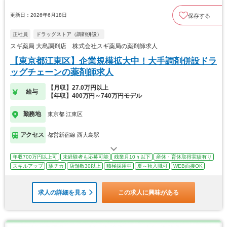
更新日：2026年6月18日
保存する
正社員
ドラッグストア（調剤併設）
スギ薬局 大島調剤店 株式会社スギ薬局の薬剤師求人
【東京都江東区】企業規模拡大中！大手調剤併設ドラ
ッグチェーンの薬剤師求人
【月収】27.0万円以上
給与
【年収】400万円～740万円モデル
勤務地
東京都 江東区
アクセス
都営新宿線 西大島駅
年収700万円以上可
未経験者も応募可能
残業月10ｈ以下
産休・育休取得実績有り
スキルアップ
駅チカ
店舗数30以上
積極採用中
夏～秋入職可
WEB面接OK
求人の詳細を見る
この求人に興味がある