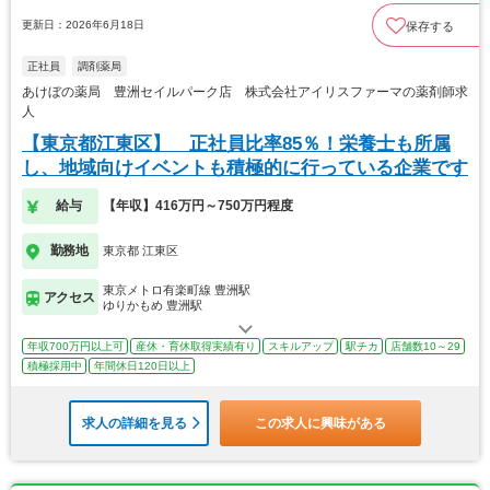
更新日：2026年6月18日
保存する
正社員
調剤薬局
あけぼの薬局 豊洲セイルパーク店 株式会社アイリスファーマの薬剤師求
人
【東京都江東区】 正社員比率85％！栄養士も所属
し、地域向けイベントも積極的に行っている企業です
給与
【年収】416万円～750万円程度
勤務地
東京都 江東区
東京メトロ有楽町線 豊洲駅
アクセス
ゆりかもめ 豊洲駅
年収700万円以上可
産休・育休取得実績有り
スキルアップ
駅チカ
店舗数10～29
積極採用中
年間休日120日以上
求人の詳細を見る
この求人に興味がある