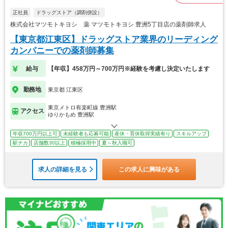
正社員
ドラッグストア（調剤併設）
株式会社マツモトキヨシ 薬 マツモトキヨシ 豊洲5丁目店の薬剤師求人
【東京都江東区】ドラッグストア業界のリーディング
カンパニーでの薬剤師募集
給与
【年収】458万円～700万円※経験を考慮し決定いたします
勤務地
東京都 江東区
東京メトロ有楽町線 豊洲駅
アクセス
ゆりかもめ 豊洲駅
年収700万円以上可
未経験者も応募可能
産休・育休取得実績有り
スキルアップ
駅チカ
店舗数30以上
積極採用中
夏～秋入職可
求人の詳細を見る
この求人に興味がある