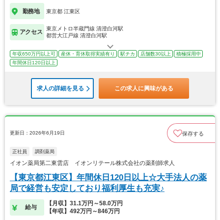
勤務地
東京都 江東区
東京メトロ半蔵門線 清澄白河駅
アクセス
都営大江戸線 清澄白河駅
年収650万円以上可
産休・育休取得実績有り
駅チカ
店舗数30以上
積極採用中
年間休日120日以上
求人の詳細を見る
この求人に興味がある
更新日：2026年6月19日
保存する
正社員
調剤薬局
イオン薬局第二東雲店 イオンリテール株式会社の薬剤師求人
【東京都江東区】年間休日120日以上☆大手法人の薬
局で経営も安定しており福利厚生も充実♪
【月収】31.1万円～58.0万円
給与
【年収】492万円～846万円