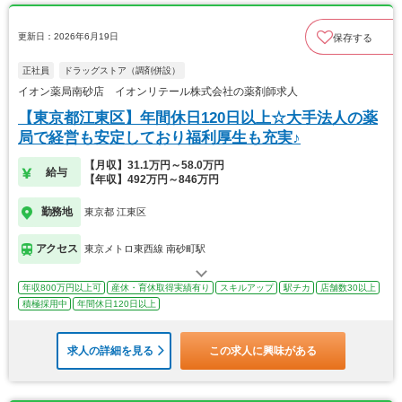
更新日：2026年6月19日
保存する
正社員
ドラッグストア（調剤併設）
イオン薬局南砂店 イオンリテール株式会社の薬剤師求人
【東京都江東区】年間休日120日以上☆大手法人の薬
局で経営も安定しており福利厚生も充実♪
【月収】31.1万円～58.0万円
給与
【年収】492万円～846万円
勤務地
東京都 江東区
アクセス
東京メトロ東西線 南砂町駅
年収800万円以上可
産休・育休取得実績有り
スキルアップ
駅チカ
店舗数30以上
積極採用中
年間休日120日以上
求人の詳細を見る
この求人に興味がある