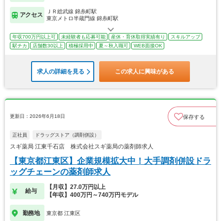
ＪＲ総武線 錦糸町駅
アクセス
東京メトロ半蔵門線 錦糸町駅
年収700万円以上可
未経験者も応募可能
産休・育休取得実績有り
スキルアップ
駅チカ
店舗数30以上
積極採用中
夏～秋入職可
WEB面接OK
求人の詳細を見る
この求人に興味がある
更新日：2026年6月18日
保存する
正社員
ドラッグストア（調剤併設）
スギ薬局 江東千石店 株式会社スギ薬局の薬剤師求人
【東京都江東区】企業規模拡大中！大手調剤併設ドラ
ッグチェーンの薬剤師求人
【月収】27.0万円以上
給与
【年収】400万円～740万円モデル
勤務地
東京都 江東区