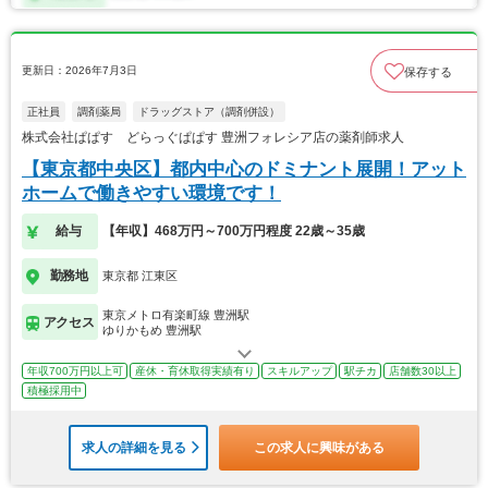
更新日：2026年7月3日
保存する
正社員
調剤薬局
ドラッグストア（調剤併設）
株式会社ぱぱす どらっぐぱぱす 豊洲フォレシア店の薬剤師求人
【東京都中央区】都内中心のドミナント展開！アット
ホームで働きやすい環境です！
給与
【年収】468万円～700万円程度 22歳～35歳
勤務地
東京都 江東区
東京メトロ有楽町線 豊洲駅
アクセス
ゆりかもめ 豊洲駅
年収700万円以上可
産休・育休取得実績有り
スキルアップ
駅チカ
店舗数30以上
積極採用中
求人の詳細を見る
この求人に興味がある