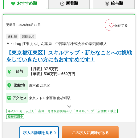
おすすめ順
新着順
給与順
更新日：2026年6月18日
保存する
正社員
調剤薬局
Ｖ・drug 江東あんしん薬局 中部薬品株式会社の薬剤師求人
【東京都江東区】スキルアップ・新たなことへの挑戦
をしていきたい方にもおすすめです！
【月収】37.5万円
給与
【年収】530万円～650万円
勤務地
東京都 江東区
アクセス
東京メトロ東西線 南砂町駅
年収650万円以上可
産休・育休取得実績有り
スキルアップ
店舗数30以上
積極採用中
求人の詳細を見る
この求人に興味がある