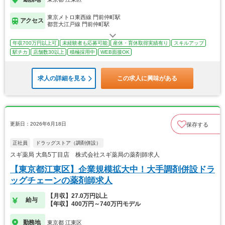
東京メトロ東西線 門前仲町駅
アクセス
都営大江戸線 門前仲町駅
年収700万円以上可
未経験者も応募可能
産休・育休取得実績有り
スキルアップ
駅チカ
店舗数30以上
積極採用中
WEB面接OK
求人の詳細を見る
この求人に興味がある
更新日：2026年6月18日
保存する
正社員
ドラッグストア（調剤併設）
スギ薬局 大島5丁目店 株式会社スギ薬局の薬剤師求人
【東京都江東区】企業規模拡大中！大手調剤併設ドラ
ッグチェーンの薬剤師求人
【月収】27.0万円以上
給与
【年収】400万円～740万円モデル
勤務地
東京都 江東区