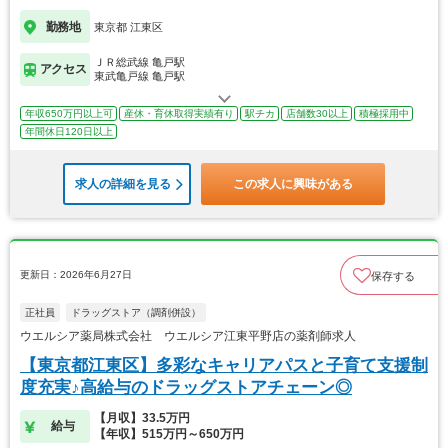
勤務地
東京都 江東区
ＪＲ総武線 亀戸駅
アクセス
東武亀戸線 亀戸駅
年収650万円以上可
産休・育休取得実績有り
駅チカ
店舗数30以上
積極採用中
年間休日120日以上
求人の詳細を見る
この求人に興味がある
更新日：2026年6月27日
保存する
正社員
ドラッグストア（調剤併設）
ウエルシア薬局株式会社 ウエルシア江東平野店の薬剤師求人
【東京都江東区】多彩なキャリアパスと子育て支援制
度充実♪高給与のドラッグストアチェーン◎
【月収】33.5万円
給与
【年収】515万円～650万円