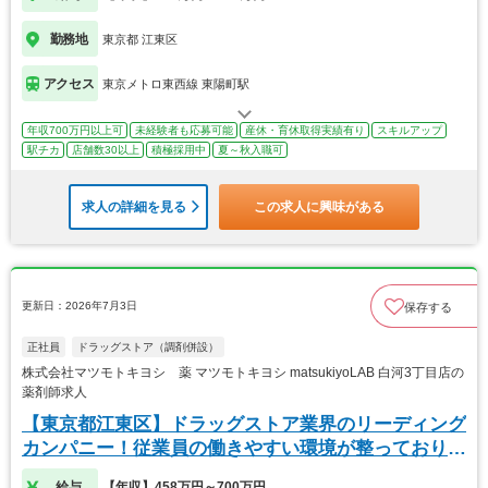
勤務地
東京都 江東区
アクセス
東京メトロ東西線 東陽町駅
年収700万円以上可
未経験者も応募可能
産休・育休取得実績有り
スキルアップ
駅チカ
店舗数30以上
積極採用中
夏～秋入職可
求人の詳細を見る
この求人に興味がある
更新日：2026年7月3日
保存する
正社員
ドラッグストア（調剤併設）
株式会社マツモトキヨシ 薬 マツモトキヨシ matsukiyoLAB 白河3丁目店の
薬剤師求人
【東京都江東区】ドラッグストア業界のリーディング
カンパニー！従業員の働きやすい環境が整っておりま
す！
給与
【年収】458万円～700万円