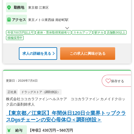
勤務地
東京都 江東区
アクセス
東京メトロ東西線 南砂町駅
年収700万円以上可
産休・育休取得実績有り
スキルアップ
駅チカ
店舗数30以上
積極採用中
求人の詳細を見る
この求人に興味がある
更新日：2026年7月4日
保存する
正社員
ドラッグストア（調剤併設）
株式会社ココカラファインヘルスケア ココカラファイン カメイドクロッ
ク店の薬剤師求人
【東京都／江東区】年間休日120日☆業界トップクラ
スDgsチェーンの安心母体◎＜調剤併設＞
給与
【年収】430万円～560万円