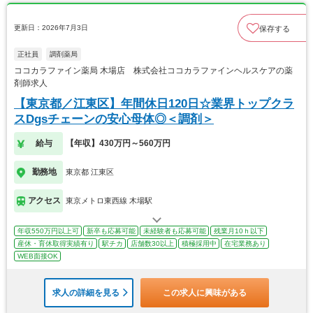
更新日：2026年7月3日
保存する
正社員
調剤薬局
ココカラファイン薬局 木場店 株式会社ココカラファインヘルスケアの薬
剤師求人
【東京都／江東区】年間休日120日☆業界トップクラ
スDgsチェーンの安心母体◎＜調剤＞
給与
【年収】430万円～560万円
勤務地
東京都 江東区
アクセス
東京メトロ東西線 木場駅
年収550万円以上可
新卒も応募可能
未経験者も応募可能
残業月10ｈ以下
産休・育休取得実績有り
駅チカ
店舗数30以上
積極採用中
在宅業務あり
WEB面接OK
求人の詳細を見る
この求人に興味がある