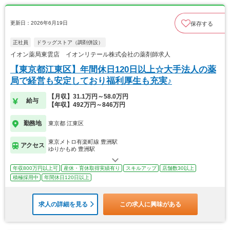
更新日：2026年6月19日
保存する
正社員
ドラッグストア（調剤併設）
イオン薬局東雲店 イオンリテール株式会社の薬剤師求人
【東京都江東区】年間休日120日以上☆大手法人の薬
局で経営も安定しており福利厚生も充実♪
【月収】31.1万円～58.0万円
給与
【年収】492万円～846万円
勤務地
東京都 江東区
東京メトロ有楽町線 豊洲駅
アクセス
ゆりかもめ 豊洲駅
年収800万円以上可
産休・育休取得実績有り
スキルアップ
店舗数30以上
積極採用中
年間休日120日以上
求人の詳細を見る
この求人に興味がある