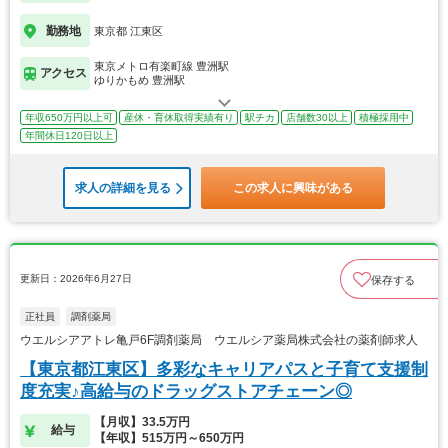
勤務地
東京都 江東区
東京メトロ有楽町線 豊洲駅
アクセス
ゆりかもめ 豊洲駅
年収650万円以上可
産休・育休取得実績有り
駅チカ
店舗数30以上
積極採用中
年間休日120日以上
求人の詳細を見る
この求人に興味がある
更新日：2026年6月27日
保存する
正社員
調剤薬局
ウエルシアアトレ亀戸6F調剤薬局 ウエルシア薬局株式会社の薬剤師求人
【東京都江東区】多彩なキャリアパスと子育て支援制
度充実♪高給与のドラッグストアチェーン◎
【月収】33.5万円
給与
【年収】515万円～650万円