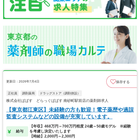
東京都
の
更新日：2026年7月4日
保存する
正社員
調剤薬局
ドラッグストア（調剤併設）
株式会社ぱぱす どらっぐぱぱす 南砂町駅前店の薬剤師求人
【東京都江東区】未経験の方も歓迎！電子薬歴や過誤
監査システムなどの設備が充実しています。
【年収】468万円～700万円程度 24歳～50歳モデル ※経験
給与
を考慮し決定いたします
【時給】2,000円～2,300円