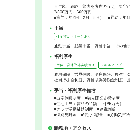
※年齢、経験、能力を考慮のうえ、規定
※500万円～600万円
■賞与：年2回（2月、8月） ■昇給：年
手当
住宅補助（手当）あり
通勤手当 残業手当 資格手当 その他手
福利厚生
産休・育休取得実績有り
スキルアップ
雇用保険、労災保険、健康保険、厚生年
社員持株会制度、資格取得奨励金制度、
手当・福利厚生備考
■出産休暇制度 ■独立開業支援制度
■住宅手当：賃料の半額（上限5万円）
■クラブ活動補助制度 ■健康診断
■特別見舞金 ■特別弔慰金 ■労働災害
勤務地・アクセス