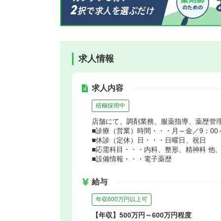
求人情報
求人内容
積極採用中
店舗にて、調剤業務、服薬指導、薬歴管
■診療（営業）時間・・・月～金／9：00～1
■休診（定休）日・・・日曜日、祝日
■応需科目・・・内科、整形、精神科 他
■設備情報・・・電子薬歴
給与
年収600万円以上可
【年収】500万円～600万円程度