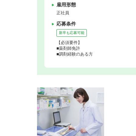
雇用形態
正社員
応募条件
新卒も応募可能
【必須要件】
■薬剤師免許
■調剤経験のある方