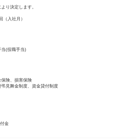
により決定します。
1回（入社月）
当(役職手当)
金保険、損害保険
慶弔見舞金制度、資金貸付制度
給付金