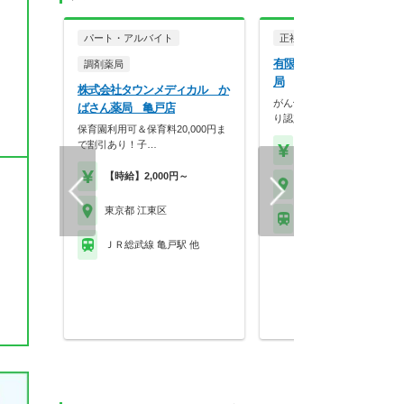
パート・アルバイト
正社員
調剤薬局
有限会社江東調剤薬局 有
調剤薬局
局
株式会社タウンメディカル か
がん領域の処方に携わる機会
ばさん薬局 亀戸店
り認定資格やこれまで…
保育園利用可＆保育料20,000円ま
で割引あり！子…
【年収】450万円～60
【時給】2,000円～
東京都 江東区
東京都 江東区
ゆりかもめ 有明(東京)
ＪＲ総武線 亀戸駅 他