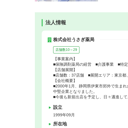
法人情報
株式会社うさぎ薬局
店舗数10～29
【事業案内】
■保険調剤薬局の経営 ■介護事業 ■特
【店舗展開】
■店舗数：37店舗 ■展開エリア：東京
【会社概要】
■2000年1月、静岡県伊東市郊外で生ま
中堅企業となりました。
■今後も新規出店を予定し、日々邁進して
設立
1999年09月
所在地