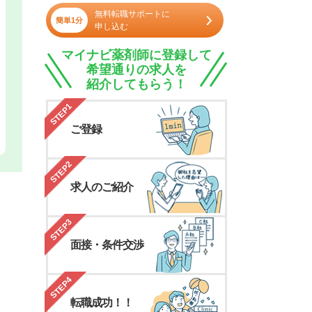
無料転職サポートに
簡単1分
申し込む
マイナビ薬剤師に登録して
希望通りの求人を
紹介してもらう！
STEP1
ご登録
STEP2
求人のご紹介
STEP3
面接・条件交渉
STEP4
転職成功！！