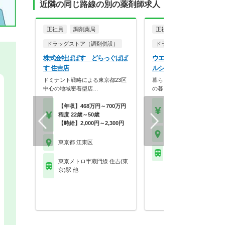
近隣の同じ路線の別の薬剤師求人
正社員
調剤薬局
正社員
ドラッグストア（調剤併設）
ドラッグストア（調剤併設
株式会社ぱぱす どらっぐぱぱ
ウエルシア薬局株式会社 
す 住吉店
ルシアダイエー東大島店
ドミナント戦略による東京都23区
暮らしを支える仕事だから、
中心の地域密着型店…
の暮らしも大切に。業…
【年収】468万円～700万円
【月収】33.5万円
程度 22歳～50歳
【年収】515万円～65
【時給】2,000円～2,300円
東京都 江東区
東京都 江東区
都営新宿線 東大島駅
東京メトロ半蔵門線 住吉(東
京)駅 他