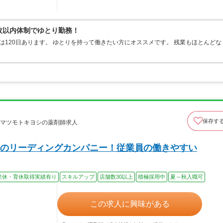
0枚以内体制でゆとり勤務！
は120日あります。 ゆとりを持って働きたい方にオススメです。 残業もほとんどな
保存す
社マツモトキヨシの薬剤師求人
のリーディングカンパニー！従業員の働きやすい
産休・育休取得実績有り
スキルアップ
店舗数30以上
積極採用中
夏～秋入職可
この求人に興味がある