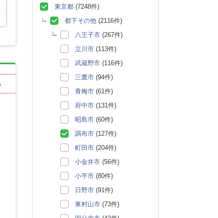
東京都
(7248件)
エ
都下その他
(2116件)
八王子市
(267件)
立川市
(113件)
武蔵野市
(116件)
三鷹市
(94件)
る
青梅市
(61件)
府中市
(131件)
昭島市
(60件)
調布市
(127件)
町田市
(204件)
小金井市
(56件)
小平市
(80件)
日野市
(91件)
東村山市
(73件)