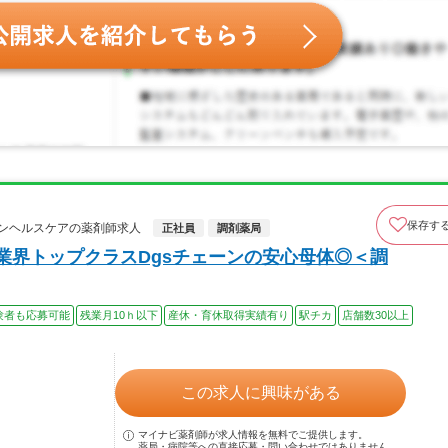
保存す
ンヘルスケアの薬剤師求人
正社員
調剤薬局
業界トップクラスDgsチェーンの安心母体◎＜調
験者も応募可能
残業月10ｈ以下
産休・育休取得実績有り
駅チカ
店舗数30以上
この求人に興味がある
マイナビ薬剤師が求人情報を無料でご提供します。
薬局・病院等への直接応募・問い合わせではありません