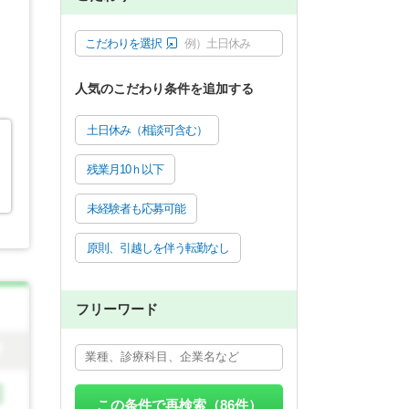
こだわりを選択
例）土日休み
人気のこだわり条件を追加する
土日休み（相談可含む）
残業月10ｈ以下
未経験者も応募可能
原則、引越しを伴う転勤なし
フリーワード
この条件で再検索（
86
件）