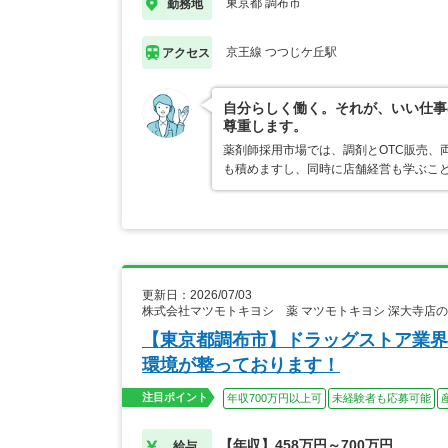
東京都 調布市
勤務地
京王線 つつじケ丘駅
アクセス
自分らしく働く。それが、いい仕事
尊重します。
薬剤師採用市場では、調剤とOTC販売、
も積めますし、同時に店舗経営も学ぶこ
更新日：2026/07/03
株式会社マツモトキヨシ 薬 マツモトキヨシ 深大寺店
【東京都調布市】ドラッグストア業界
環境が整っております！
注目ポイント
年収700万円以上可
未経験者も応募可能
【年収】458万円～700万円
給与