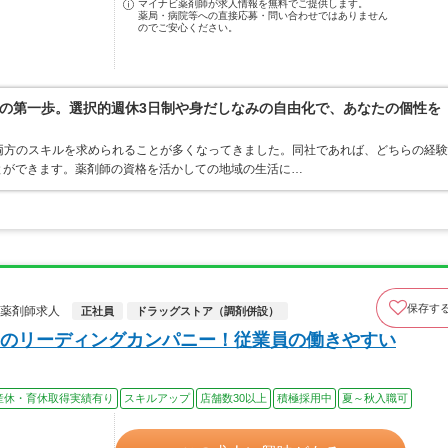
マイナビ薬剤師が求人情報を無料でご提供します。
薬局・病院等への直接応募・問い合わせではありません
のでご安心ください。
の第一歩。選択的週休3日制や身だしなみの自由化で、あなたの個性を
両方のスキルを求められることが多くなってきました。同社であれば、どちらの経験
とができます。薬剤師の資格を活かしての地域の生活に…
保存す
の薬剤師求人
正社員
ドラッグストア（調剤併設）
のリーディングカンパニー！従業員の働きやすい
産休・育休取得実績有り
スキルアップ
店舗数30以上
積極採用中
夏～秋入職可