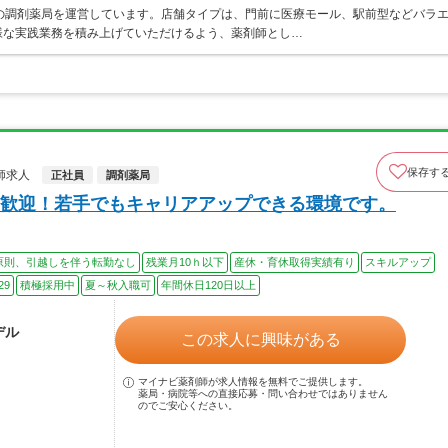
の調剤薬局を運営しています。店舗タイプは、門前に医療モール、駅前型などバラ
様な実践業務を積み上げていただけるよう、薬剤師とし…
保存す
師求人
正社員
調剤薬局
歓迎！若手でもキャリアアップできる環境です。
原則、引越しを伴う転勤なし
残業月10ｈ以下
産休・育休取得実績有り
スキルアップ
29
積極採用中
夏～秋入職可
年間休日120日以上
デル
この求人に興味がある
マイナビ薬剤師が求人情報を無料でご提供します。
薬局・病院等への直接応募・問い合わせではありません
のでご安心ください。