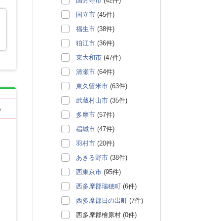
国分寺市
(42件)
国立市
(45件)
福生市
(38件)
狛江市
(36件)
東大和市
(47件)
清瀬市
(64件)
東久留米市
(63件)
武蔵村山市
(35件)
る
多摩市
(57件)
稲城市
(47件)
羽村市
(20件)
あきる野市
(38件)
西東京市
(95件)
西多摩郡瑞穂町
(6件)
西多摩郡日の出町
(7件)
西多摩郡檜原村 (0件)