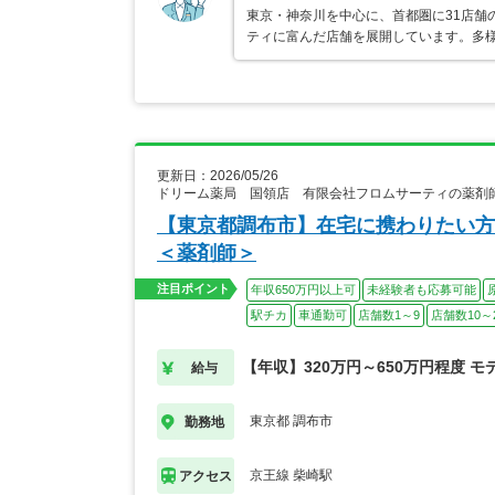
東京・神奈川を中心に、首都圏に31店舗
ティに富んだ店舗を展開しています。多
更新日：2026/05/26
ドリーム薬局 国領店 有限会社フロムサーティの薬剤
【東京都調布市】在宅に携わりたい方
＜薬剤師＞
注目ポイント
年収650万円以上可
未経験者も応募可能
駅チカ
車通勤可
店舗数1～9
店舗数10～
【年収】320万円～650万円程度 モ
給与
東京都 調布市
勤務地
京王線 柴崎駅
アクセス