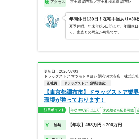
京王線 調布駅／京王相模原線 調布駅
アクセス
年間休日130日！在宅手当あり×3
夏季休暇、年末年始5日間ほど。年間休日
く、家庭との両立が可能です。
更新日：2026/07/03
ドラッグストア マツモトキヨシ 調布深大寺店 株式会
正社員
ドラッグストア（調剤併設）
【東京都調布市】ドラッグストア業界
環境が整っております！
注目ポイント
年収700万円以上可
未経験者も応募可能
【年収】458万円～700万円
給与