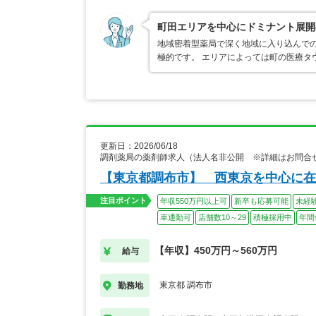
町田エリアを中心にドミナント展開
地域密着型薬局で深く地域に入り込んで
極的です。 エリアによっては町の医療タ
更新日：2026/06/18
調剤薬局の薬剤師求人（法人名非公開 ※詳細はお問合
【東京都調布市】 西東京を中心に在
注目ポイント
年収550万円以上可
新卒も応募可能
未経
車通勤可
店舗数10～29
積極採用中
年間
【年収】450万円～560万円
給与
東京都 調布市
勤務地