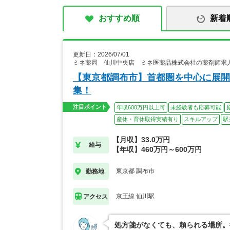
おすすめ順
新着
更新日：2026/07/01
ミネ薬局 仙川中央店 ミネ医薬品株式会社の薬剤師求
【東京都調布市】首都圏を中心に展開
集！
注目ポイント
年収600万円以上可
未経験者も応募可能
産休・育休取得実績有り
スキルアップ
駅
【月収】33.0万円
給与
【年収】460万円～600万円
東京都 調布市
勤務地
京王線 仙川駅
アクセス
処方箋がなくても、頼られる場所。