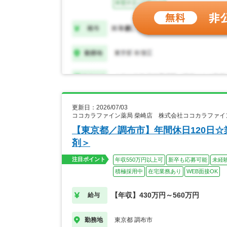
更新日：2026/07/03
ココカラファイン薬局 柴崎店 株式会社ココカラファイ
【東京都／調布市】年間休日120日☆
剤＞
注目ポイント
年収550万円以上可
新卒も応募可能
未経
積極採用中
在宅業務あり
WEB面接OK
【年収】430万円～560万円
給与
東京都 調布市
勤務地