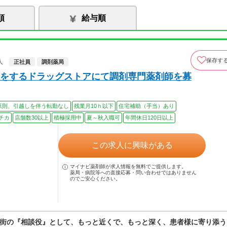
順
給与順
保存す
人
正社員
調剤薬局
をするドラッグストアにて調剤専門薬剤師を募
原則、引越しを伴う転勤なし
残業月10ｈ以下
住宅補助（手当）あり
チカ
店舗数30以上
積極採用中
夏～秋入職可
年間休日120日以上
この求人に興味がある
マイナビ薬剤師が求人情報を無料でご提供します。
薬局・病院等への直接応募・問い合わせではありません
のでご安心ください。
街の『相談役』として、もっと近くで、もっと深く、患者様に寄り添う