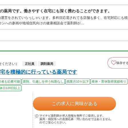
の薬局です。働きやすく在宅にも深く携わることができます。
の運営をされていらっしゃいます。多科目応需されてる店舗も多く、在宅対応にも積
ウンへの参画や地域住民向けの健康相談会で薬剤師が…
保存す
せください）
正社員
調剤薬局
宅を積極的に行っている薬局です
験者も応募可能
原則、引越しを伴う転勤なし
残業月10ｈ以下
産休・育休取得実績有り
休日120日以上
この求人に興味がある
マイナビ薬剤師が求人情報を無料でご提供します。
薬局・病院等への直接応募・問い合わせではありません
のでご安心ください。