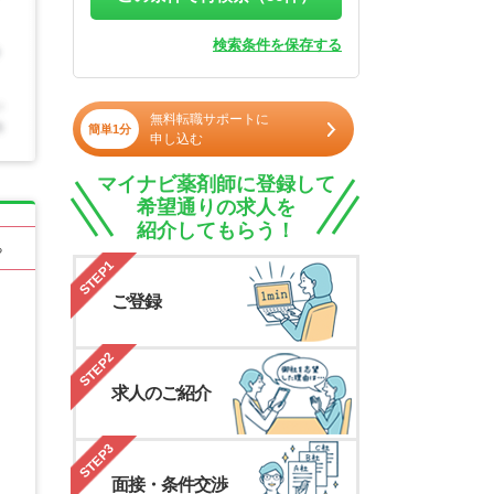
検索条件を保存する
無料転職サポートに
簡単1分
申し込む
マイナビ薬剤師に登録して
希望通りの求人を
紹介してもらう！
る
STEP1
ご登録
STEP2
求人のご紹介
STEP3
面接・条件交渉