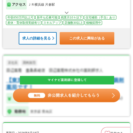
アクセス
ＪＲ横浜線 片倉駅
年収650万円以上可
新卒も応募可能
残業月10ｈ以下
住宅補助（手当）あり
産休・育休取得実績有り
スキルアップ
店舗数30以上
積極採用中
求人の詳細を見る
この求人に興味がある
更新日：2026年6月18日