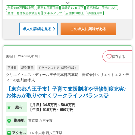
年収650万円以上可
新卒も応募可能
残業月10ｈ以下
住宅補助（手当）あり
産休・育休取得実績有り
スキルアップ
店舗数30以上
積極採用中
求人の詳細を見る
この求人に興味がある
更新日：2026年6月18日
保存する
正社員
調剤薬局
ドラッグストア（調剤併設）
クリエイトエス・ディー八王子元本郷店薬局 株式会社クリエイトエス・デ
ィーの薬剤師求人
【東京都八王子市】子育て支援制度や研修制度充実♪
お休みが取りやすくワークライフバランス◎
【月収】34.5万円～50.0万円
給与
【年収】510万円～650万円
勤務地
東京都 八王子市
アクセス
ＪＲ中央線 西八王子駅