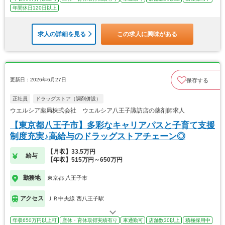
年間休日120日以上
求人の詳細を見る
この求人に興味がある
更新日：2026年6月27日
保存する
正社員
ドラッグストア（調剤併設）
ウエルシア薬局株式会社 ウエルシア八王子諏訪店の薬剤師求人
【東京都八王子市】多彩なキャリアパスと子育て支援
制度充実♪高給与のドラッグストアチェーン◎
【月収】33.5万円
給与
【年収】515万円～650万円
勤務地
東京都 八王子市
アクセス
ＪＲ中央線 西八王子駅
年収650万円以上可
産休・育休取得実績有り
車通勤可
店舗数30以上
積極採用中