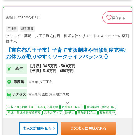
更新日：2026年6月18日
保存する
正社員
調剤薬局
クリエイト薬局 八王子堀之内店 株式会社クリエイトエス・ディーの薬剤
師求人
【東京都八王子市】子育て支援制度や研修制度充実♪
お休みが取りやすくワークライフバランス◎
【月収】34.5万円～50.0万円
給与
【年収】510万円～650万円
勤務地
東京都 八王子市
アクセス
京王相模原線 京王堀之内駅
年収650万円以上可
新卒も応募可能
残業月10ｈ以下
住宅補助（手当）あり
産休・育休取得実績有り
スキルアップ
駅チカ
店舗数30以上
積極採用中
求人の詳細を見る
この求人に興味がある