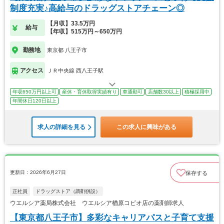
制度充実♪高給与のドラッグストアチェーン◎
【月収】33.5万円
給与
【年収】515万円～650万円
勤務地
東京都 八王子市
アクセス
ＪＲ中央線 西八王子駅
年収650万円以上可
産休・育休取得実績有り
車通勤可
店舗数30以上
積極採用中
年間休日120日以上
求人の詳細を見る
この求人に興味がある
更新日：2026年6月27日
保存する
正社員
ドラッグストア（調剤併設）
ウエルシア薬局株式会社 ウエルシア楢原コピオ店の薬剤師求人
【東京都八王子市】多彩なキャリアパスと子育て支援