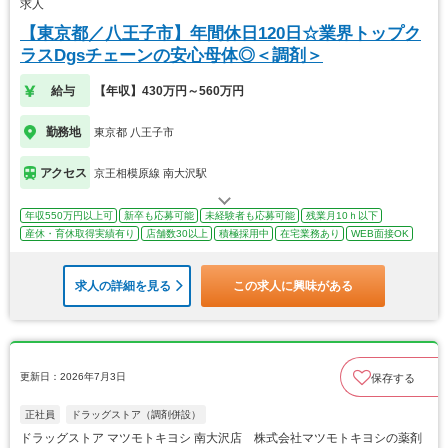
求人
【東京都／八王子市】年間休日120日☆業界トップク
ラスDgsチェーンの安心母体◎＜調剤＞
給与
【年収】430万円～560万円
勤務地
東京都 八王子市
アクセス
京王相模原線 南大沢駅
年収550万円以上可
新卒も応募可能
未経験者も応募可能
残業月10ｈ以下
産休・育休取得実績有り
店舗数30以上
積極採用中
在宅業務あり
WEB面接OK
求人の詳細を見る
この求人に興味がある
更新日：2026年7月3日
保存する
正社員
ドラッグストア（調剤併設）
ドラッグストア マツモトキヨシ 南大沢店 株式会社マツモトキヨシの薬剤