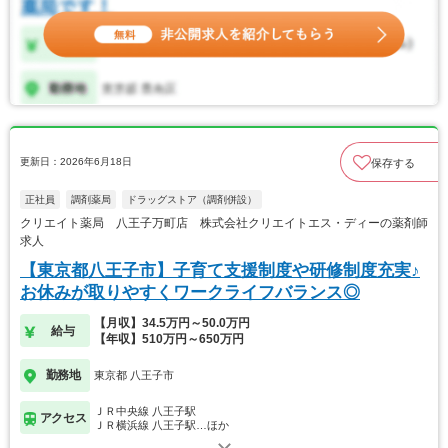
更新日：2026年6月18日
保存する
正社員
調剤薬局
ドラッグストア（調剤併設）
クリエイト薬局 八王子万町店 株式会社クリエイトエス・ディーの薬剤師
求人
【東京都八王子市】子育て支援制度や研修制度充実♪
お休みが取りやすくワークライフバランス◎
【月収】34.5万円～50.0万円
給与
【年収】510万円～650万円
勤務地
東京都 八王子市
ＪＲ中央線 八王子駅
アクセス
ＪＲ横浜線 八王子駅…ほか