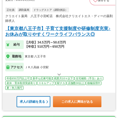
保存する
正社員
調剤薬局
ドラッグストア（調剤併設）
クリエイト薬局 八王子小宮町店 株式会社クリエイトエス・ディーの薬剤
師求人
【東京都八王子市】子育て支援制度や研修制度充実♪
お休みが取りやすくワークライフバランス◎
【月収】34.5万円～50.0万円
給与
【年収】510万円～650万円
勤務地
東京都 八王子市
アクセス
ＪＲ八高線 小宮駅
年収650万円以上可
新卒も応募可能
残業月10ｈ以下
住宅補助（手当）あり
産休・育休取得実績有り
スキルアップ
駅チカ
店舗数30以上
積極採用中
夏～秋入職可
求人の詳細を見る
この求人に興味がある