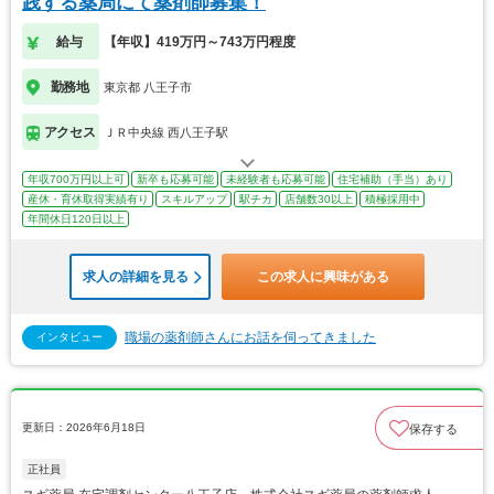
践する薬局にて薬剤師募集！
給与
【年収】419万円～743万円程度
勤務地
東京都 八王子市
アクセス
ＪＲ中央線 西八王子駅
年収700万円以上可
新卒も応募可能
未経験者も応募可能
住宅補助（手当）あり
産休・育休取得実績有り
スキルアップ
駅チカ
店舗数30以上
積極採用中
年間休日120日以上
求人の詳細を見る
この求人に興味がある
職場の薬剤師さんにお話を伺ってきました
インタビュー
更新日：2026年6月18日
保存する
正社員