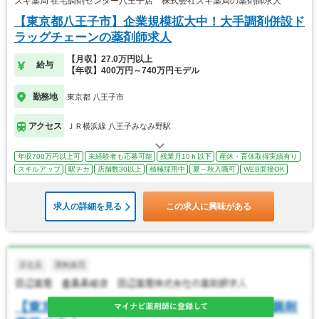
スギ薬局 在宅調剤センター八王子店 株式会社スギ薬局の薬剤師求人
【東京都八王子市】企業規模拡大中！大手調剤併設ド
ラッグチェーンの薬剤師求人
【月収】27.0万円以上
給与
【年収】400万円～740万円モデル
勤務地
東京都 八王子市
アクセス
ＪＲ横浜線 八王子みなみ野駅
年収700万円以上可
未経験者も応募可能
残業月10ｈ以下
産休・育休取得実績有り
スキルアップ
駅チカ
店舗数30以上
積極採用中
夏～秋入職可
WEB面接OK
求人の詳細を見る
この求人に興味がある