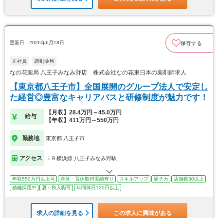
更新日：2026年6月18日
保存する
正社員
調剤薬局
なの花薬局 八王子みなみ野店 株式会社なの花東日本の薬剤師求人
【東京都八王子市】全国展開のグループ法人で安定し
た経営◎豊富なキャリアパスと研修制度が魅力です！
【月収】28.4万円～45.0万円
給与
【年収】411万円～550万円
勤務地
東京都 八王子市
アクセス
ＪＲ横浜線 八王子みなみ野駅
年収550万円以上可
産休・育休取得実績有り
スキルアップ
駅チカ
店舗数30以上
積極採用中
夏～秋入職可
年間休日120日以上
求人の詳細を見る
この求人に興味がある