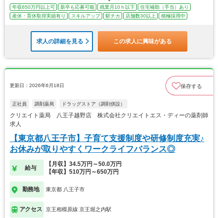
年収650万円以上可
新卒も応募可能
残業月10ｈ以下
住宅補助（手当）あり
産休・育休取得実績有り
スキルアップ
駅チカ
店舗数30以上
積極採用中
求人の詳細を見る
この求人に興味がある
更新日：2026年6月18日
保存する
正社員
調剤薬局
ドラッグストア（調剤併設）
クリエイト薬局 八王子越野店 株式会社クリエイトエス・ディーの薬剤師
求人
【東京都八王子市】子育て支援制度や研修制度充実♪
お休みが取りやすくワークライフバランス◎
【月収】34.5万円～50.0万円
給与
【年収】510万円～650万円
勤務地
東京都 八王子市
アクセス
京王相模原線 京王堀之内駅