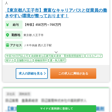
人
【東京都八王子市】豊富なキャリアパスと従業員の働
きやすい環境が整っております！
給与
【年収】458万円～700万円
勤務地
東京都 八王子市
アクセス
ＪＲ中央線 西八王子駅
年収700万円以上可
未経験者も応募可能
産休・育休取得実績有り
スキルアップ
駅チカ
店舗数30以上
積極採用中
夏～秋入職可
求人の詳細を見る
この求人に興味がある