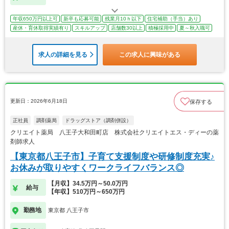
年収650万円以上可
新卒も応募可能
残業月10ｈ以下
住宅補助（手当）あり
産休・育休取得実績有り
スキルアップ
店舗数30以上
積極採用中
夏～秋入職可
求人の詳細を見る
この求人に興味がある
更新日：2026年6月18日
保存する
正社員
調剤薬局
ドラッグストア（調剤併設）
クリエイト薬局 八王子大和田町店 株式会社クリエイトエス・ディーの薬
剤師求人
【東京都八王子市】子育て支援制度や研修制度充実♪
お休みが取りやすくワークライフバランス◎
【月収】34.5万円～50.0万円
給与
【年収】510万円～650万円
勤務地
東京都 八王子市