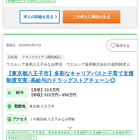
積極採用中
年間休日120日以上
求人の詳細を見る
この求人に興味がある
更新日：2026年6月27日
保存する
正社員
ドラッグストア（調剤併設）
ウエルシア薬局八王子みなみ野店 ウエルシア薬局株式会社の薬剤師求人
【東京都八王子市】多彩なキャリアパスと子育て支援
制度充実♪高給与のドラッグストアチェーン◎
【月収】33.5万円
給与
【年収】515万円～650万円
勤務地
東京都 八王子市
アクセス
ＪＲ横浜線 八王子みなみ野駅
年収650万円以上可
産休・育休取得実績有り
車通勤可
店舗数30以上
積極採用中
年間休日120日以上