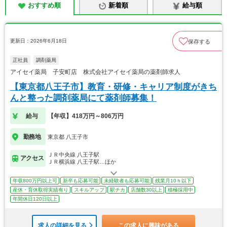
おすすめ順
新着順
給与順
更新日：2026年6月18日
保存する
正社員
調剤薬局
アイセイ薬局 子安町店 株式会社アイセイ薬局の薬剤師求人
【東京都八王子市】教育・研修・キャリア制度がきち
んと整った調剤薬局にて薬剤師募集！
給与
【年収】418万円～806万円
勤務地
東京都 八王子市
ＪＲ中央線 八王子駅
アクセス
ＪＲ横浜線 八王子駅…ほか
年収800万円以上可
新卒も応募可能
未経験者も応募可能
残業月10ｈ以下
産休・育休取得実績有り
スキルアップ
駅チカ
店舗数30以上
積極採用中
年間休日120日以上
求人の詳細を見る
この求人に興味がある