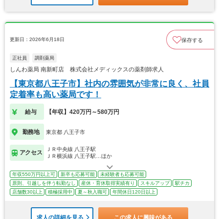
更新日：2026年6月18日
保存する
正社員
調剤薬局
しんわ薬局 南新町店 株式会社メディックスの薬剤師求人
【東京都八王子市】社内の雰囲気が非常に良く、社員
定着率も高い薬局です！
給与
【年収】420万円～580万円
勤務地
東京都 八王子市
ＪＲ中央線 八王子駅
アクセス
ＪＲ横浜線 八王子駅…ほか
年収550万円以上可
新卒も応募可能
未経験者も応募可能
原則、引越しを伴う転勤なし
産休・育休取得実績有り
スキルアップ
駅チカ
店舗数30以上
積極採用中
夏～秋入職可
年間休日120日以上
求人の詳細を見る
この求人に興味がある