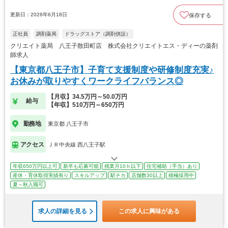
更新日：2026年6月18日
保存する
正社員
調剤薬局
ドラッグストア（調剤併設）
クリエイト薬局 八王子散田町店 株式会社クリエイトエス・ディーの薬剤
師求人
【東京都八王子市】子育て支援制度や研修制度充実♪
お休みが取りやすくワークライフバランス◎
【月収】34.5万円～50.0万円
給与
【年収】510万円～650万円
勤務地
東京都 八王子市
アクセス
ＪＲ中央線 西八王子駅
年収650万円以上可
新卒も応募可能
残業月10ｈ以下
住宅補助（手当）あり
産休・育休取得実績有り
スキルアップ
駅チカ
店舗数30以上
積極採用中
夏～秋入職可
求人の詳細を見る
この求人に興味がある