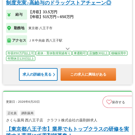
制度充実♪高給与のドラッグストアチェーン◎
【月収】33.5万円
給与
【年収】515万円～650万円
勤務地
東京都 八王子市
アクセス
ＪＲ中央線 西八王子駅
年収650万円以上可
産休・育休取得実績有り
車通勤可
店舗数30以上
積極採用中
年間休日120日以上
求人の詳細を見る
この求人に興味がある
更新日：2026年6月20日
保存する
正社員
調剤薬局
さくら薬局 西八王子店 クラフト株式会社の薬剤師求人
【東京都八王子市】業界でもトップクラスの研修を実