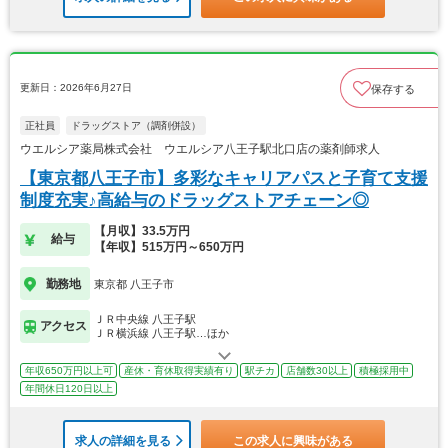
更新日：2026年6月27日
保存する
正社員
ドラッグストア（調剤併設）
ウエルシア薬局株式会社 ウエルシア八王子駅北口店の薬剤師求人
【東京都八王子市】多彩なキャリアパスと子育て支援
制度充実♪高給与のドラッグストアチェーン◎
【月収】33.5万円
給与
【年収】515万円～650万円
勤務地
東京都 八王子市
ＪＲ中央線 八王子駅
アクセス
ＪＲ横浜線 八王子駅…ほか
年収650万円以上可
産休・育休取得実績有り
駅チカ
店舗数30以上
積極採用中
年間休日120日以上
求人の詳細を見る
この求人に興味がある