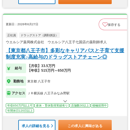
更新日：2026年6月27日
保存する
正社員
ドラッグストア（調剤併設）
ウエルシア薬局株式会社 ウエルシア八王子七国店の薬剤師求人
【東京都八王子市】多彩なキャリアパスと子育て支援
制度充実♪高給与のドラッグストアチェーン◎
【月収】33.5万円
給与
【年収】515万円～650万円
勤務地
東京都 八王子市
アクセス
ＪＲ横浜線 八王子みなみ野駅
年収650万円以上可
産休・育休取得実績有り
店舗数30以上
積極採用中
年間休日120日以上
求人の詳細を見る
この求人に興味がある