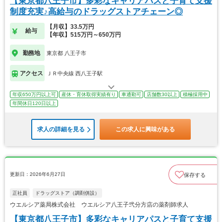
【東京都八王子市】多彩なキャリアパスと子育て支援
制度充実♪高給与のドラッグストアチェーン◎
【月収】33.5万円
給与
【年収】515万円～650万円
勤務地
東京都 八王子市
アクセス
ＪＲ中央線 西八王子駅
年収650万円以上可
産休・育休取得実績有り
車通勤可
店舗数30以上
積極採用中
年間休日120日以上
求人の詳細を見る
この求人に興味がある
更新日：2026年6月27日
保存する
正社員
ドラッグストア（調剤併設）
ウエルシア薬局株式会社 ウエルシア八王子弐分方店の薬剤師求人
【東京都八王子市】多彩なキャリアパスと子育て支援