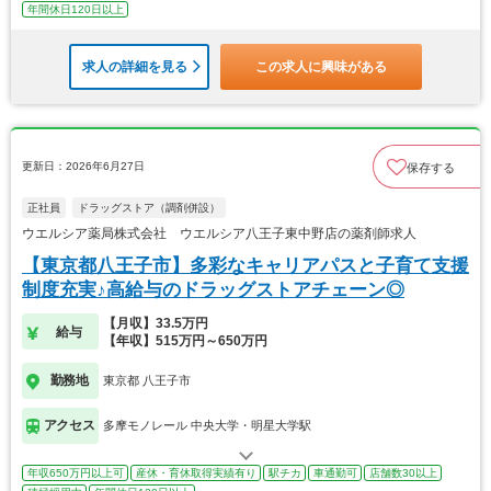
年間休日120日以上
求人の詳細を見る
この求人に興味がある
更新日：2026年6月27日
保存する
正社員
ドラッグストア（調剤併設）
ウエルシア薬局株式会社 ウエルシア八王子東中野店の薬剤師求人
【東京都八王子市】多彩なキャリアパスと子育て支援
制度充実♪高給与のドラッグストアチェーン◎
【月収】33.5万円
給与
【年収】515万円～650万円
勤務地
東京都 八王子市
アクセス
多摩モノレール 中央大学・明星大学駅
年収650万円以上可
産休・育休取得実績有り
駅チカ
車通勤可
店舗数30以上