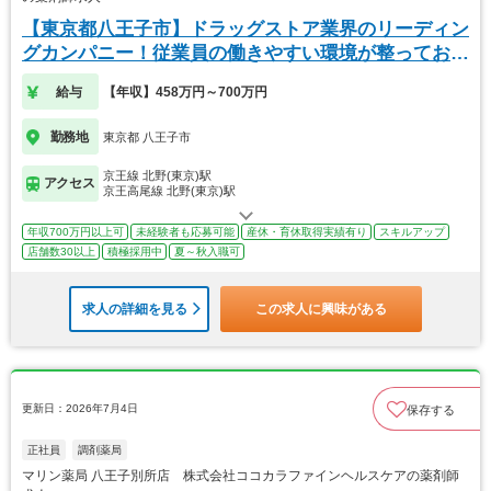
【東京都八王子市】ドラッグストア業界のリーディン
グカンパニー！従業員の働きやすい環境が整っており
ます
給与
【年収】458万円～700万円
勤務地
東京都 八王子市
京王線 北野(東京)駅
アクセス
京王高尾線 北野(東京)駅
年収700万円以上可
未経験者も応募可能
産休・育休取得実績有り
スキルアップ
店舗数30以上
積極採用中
夏～秋入職可
求人の詳細を見る
この求人に興味がある
更新日：2026年7月4日
保存する
正社員
調剤薬局
マリン薬局 八王子別所店 株式会社ココカラファインヘルスケアの薬剤師