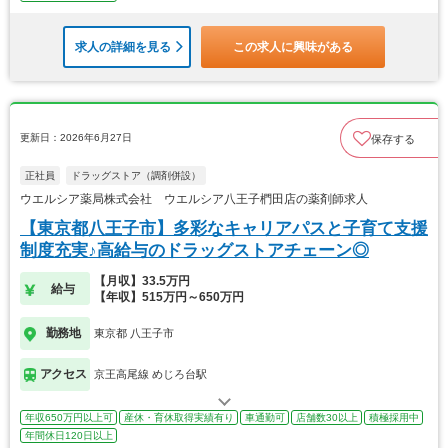
求人の詳細を見る
この求人に興味がある
更新日：2026年6月27日
保存する
正社員
ドラッグストア（調剤併設）
ウエルシア薬局株式会社 ウエルシア八王子椚田店の薬剤師求人
【東京都八王子市】多彩なキャリアパスと子育て支援
制度充実♪高給与のドラッグストアチェーン◎
【月収】33.5万円
給与
【年収】515万円～650万円
勤務地
東京都 八王子市
アクセス
京王高尾線 めじろ台駅
年収650万円以上可
産休・育休取得実績有り
車通勤可
店舗数30以上
積極採用中
年間休日120日以上