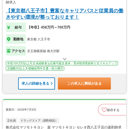
師求人
【東京都八王子市】豊富なキャリアパスと従業員の働
きやすい環境が整っております！
給与
【年収】458万円～700万円
勤務地
東京都 八王子市
アクセス
京王相模原線 南大沢駅
年収700万円以上可
未経験者も応募可能
産休・育休取得実績有り
スキルアップ
店舗数30以上
積極採用中
夏～秋入職可
求人の詳細を見る
この求人に興味がある
更新日：2026年7月3日
保存する
正社員
ドラッグストア（調剤併設）
株式会社マツモトキヨシ 薬 マツモトキヨシ セレオ西八王子店の薬剤師求