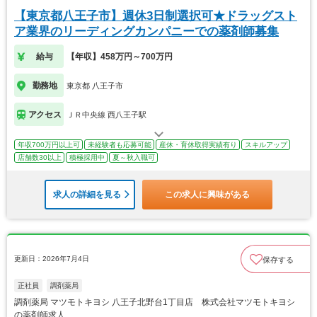
【東京都八王子市】週休3日制選択可★ドラッグスト
ア業界のリーディングカンパニーでの薬剤師募集
給与
【年収】458万円～700万円
勤務地
東京都 八王子市
アクセス
ＪＲ中央線 西八王子駅
年収700万円以上可
未経験者も応募可能
産休・育休取得実績有り
スキルアップ
店舗数30以上
積極採用中
夏～秋入職可
求人の詳細を見る
この求人に興味がある
更新日：2026年7月4日
保存する
正社員
調剤薬局
調剤薬局 マツモトキヨシ 八王子北野台1丁目店 株式会社マツモトキヨシ
の薬剤師求人