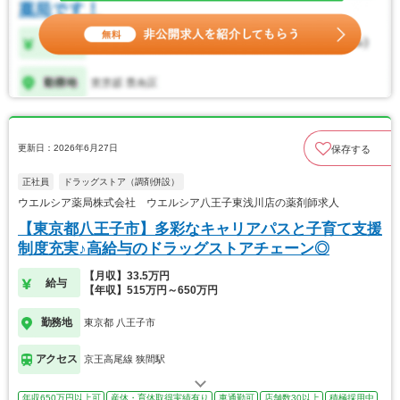
更新日：2026年6月27日
保存する
正社員
ドラッグストア（調剤併設）
ウエルシア薬局株式会社 ウエルシア八王子東浅川店の薬剤師求人
【東京都八王子市】多彩なキャリアパスと子育て支援
制度充実♪高給与のドラッグストアチェーン◎
【月収】33.5万円
給与
【年収】515万円～650万円
勤務地
東京都 八王子市
アクセス
京王高尾線 狭間駅
年収650万円以上可
産休・育休取得実績有り
車通勤可
店舗数30以上
積極採用中