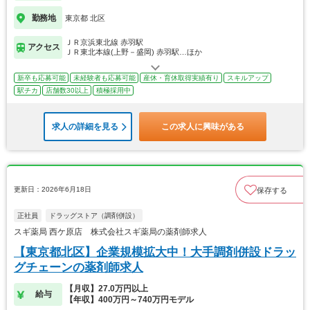
勤務地
東京都 北区
ＪＲ京浜東北線 赤羽駅
アクセス
ＪＲ東北本線(上野－盛岡) 赤羽駅…ほか
新卒も応募可能
未経験者も応募可能
産休・育休取得実績有り
スキルアップ
駅チカ
店舗数30以上
積極採用中
求人の詳細を見る
この求人に興味がある
更新日：2026年6月18日
保存する
正社員
ドラッグストア（調剤併設）
スギ薬局 西ケ原店 株式会社スギ薬局の薬剤師求人
【東京都北区】企業規模拡大中！大手調剤併設ドラッ
グチェーンの薬剤師求人
【月収】27.0万円以上
給与
【年収】400万円～740万円モデル