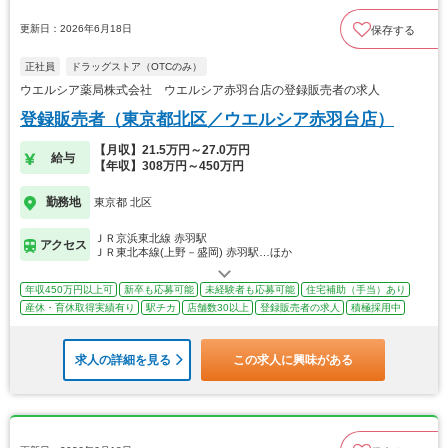
更新日：2026年6月18日
保存する
正社員
ドラッグストア（OTCのみ）
ウエルシア薬局株式会社 ウエルシア赤羽台店の登録販売者の求人
登録販売者（東京都北区／ウエルシア赤羽台店）
【月収】21.5万円～27.0万円
給与
【年収】308万円～450万円
勤務地
東京都 北区
ＪＲ京浜東北線 赤羽駅
アクセス
ＪＲ東北本線(上野－盛岡) 赤羽駅…ほか
年収450万円以上可
新卒も応募可能
未経験者も応募可能
住宅補助（手当）あり
産休・育休取得実績有り
駅チカ
店舗数30以上
登録販売者の求人
積極採用中
求人の詳細を見る
この求人に興味がある