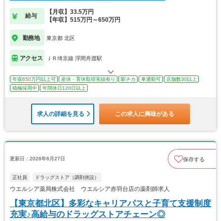
【月収】33.5万円
給与
【年収】515万円～650万円
勤務地
東京都 北区
アクセス
ＪＲ埼京線 浮間舟渡駅
年収650万円以上可
産休・育休取得実績有り
駅チカ
車通勤可
店舗数30以上
積極採用中
年間休日120日以上
求人の詳細を見る
この求人に興味がある
更新日：2026年6月27日
保存する
正社員
ドラッグストア（調剤併設）
ウエルシア薬局株式会社 ウエルシア赤羽台店の薬剤師求人
【東京都北区】多彩なキャリアパスと子育て支援制度
充実♪高給与のドラッグストアチェーン◎