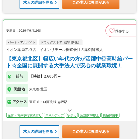
求人の詳細を見る
この求人に興味がある
更新日：2026年6月19日
保存する
パート・アルバイト
ドラッグストア（調剤併設）
イオン薬局赤羽店 イオンリテール株式会社の薬剤師求人
【東京都北区】幅広い年代の方が活躍中◎高時給パー
ト☆全国に展開する大手法人で安心の就業環境！
給与
【時給】2,605円～
勤務地
東京都 北区
アクセス
東京メトロ南北線 志茂駅
産休・育休取得実績有り
スキルアップ
駅チカ
店舗数30以上
積極採用中
求人の詳細を見る
この求人に興味がある