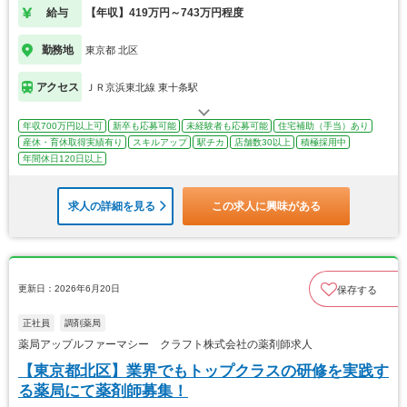
給与
【年収】419万円～743万円程度
勤務地
東京都 北区
アクセス
ＪＲ京浜東北線 東十条駅
年収700万円以上可
新卒も応募可能
未経験者も応募可能
住宅補助（手当）あり
産休・育休取得実績有り
スキルアップ
駅チカ
店舗数30以上
積極採用中
年間休日120日以上
求人の詳細を見る
この求人に興味がある
更新日：2026年6月20日
保存する
正社員
調剤薬局
薬局アップルファーマシー クラフト株式会社の薬剤師求人
【東京都北区】業界でもトップクラスの研修を実践す
る薬局にて薬剤師募集！