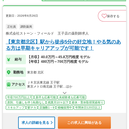
更新日：2026年6月26日
保存する
正社員
調剤薬局
株式会社ストーン・フィールド 王子店の薬剤師求人
【東京都北区】駅から徒歩5分の好立地！やる気のあ
る方は早期キャリアアップが可能です！
【月収】40.0万円～45.8万円程度 モデル
給与
【年収】480万円～700万円程度 モデル
勤務地
東京都 北区
ＪＲ京浜東北線 王子駅
アクセス
東京メトロ南北線 王子駅…ほか
年収700万円以上可
新卒も応募可能
未経験者も応募可能
原則、引越しを伴う転勤なし
残業月10ｈ以下
産休・育休取得実績有り
スキルアップ
駅チカ
店舗数1～9
積極採用中
年間休日120日以上
求人の詳細を見る
この求人に興味がある