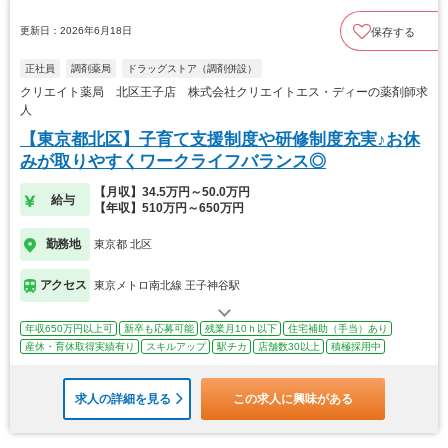
更新日：2026年6月18日
保存する
正社員
調剤薬局
ドラッグストア（調剤併設）
クリエイト薬局 北区王子店 株式会社クリエイトエス・ディーの薬剤師求
人
【東京都北区】子育て支援制度や研修制度充実♪お休
みが取りやすくワークライフバランス◎
【月収】34.5万円～50.0万円
給与
【年収】510万円～650万円
勤務地
東京都 北区
アクセス
東京メトロ南北線 王子神谷駅
年収650万円以上可
新卒も応募可能
残業月10ｈ以下
住宅補助（手当）あり
産休・育休取得実績有り
スキルアップ
駅チカ
店舗数30以上
積極採用中
求人の詳細を見る
この求人に興味がある