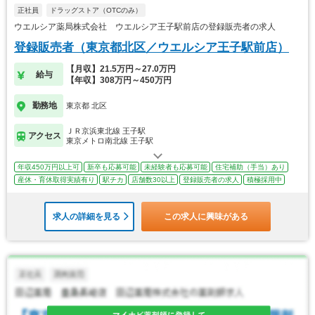
正社員
ドラッグストア（OTCのみ）
ウエルシア薬局株式会社 ウエルシア王子駅前店の登録販売者の求人
登録販売者（東京都北区／ウエルシア王子駅前店）
【月収】21.5万円～27.0万円
給与
【年収】308万円～450万円
勤務地
東京都 北区
ＪＲ京浜東北線 王子駅
アクセス
東京メトロ南北線 王子駅
年収450万円以上可
新卒も応募可能
未経験者も応募可能
住宅補助（手当）あり
産休・育休取得実績有り
駅チカ
店舗数30以上
登録販売者の求人
積極採用中
求人の詳細を見る
この求人に興味がある