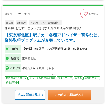
更新日：2026年7月4日
保存する
正社員
調剤薬局
ドラッグストア（調剤併設）
株式会社ぱぱす どらっぐぱぱす 紅葉橋通り店の薬剤師求人
【東京都北区】駅チカ！各種アドバイザー研修など、
資格取得プログラムが充実しています。
給与
【年収】468万円～700万円程度 24歳～50歳モデル
勤務地
東京都 北区
アクセス
都電荒川線 滝野川一丁目駅
年収700万円以上可
産休・育休取得実績有り
スキルアップ
駅チカ
店舗数30以上
積極採用中
求人の詳細を見る
この求人に興味がある