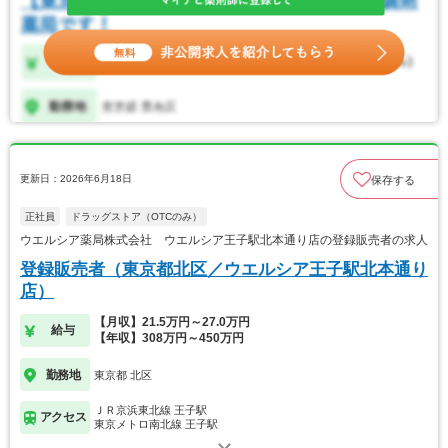
更新日：2026年6月18日
保存する
正社員
ドラッグストア（OTCのみ）
ウエルシア薬局株式会社 ウエルシア王子駅北本通り店の登録販売者の求人
登録販売者（東京都北区／ウエルシア王子駅北本通り
店）
【月収】21.5万円～27.0万円
給与
【年収】308万円～450万円
勤務地
東京都 北区
ＪＲ京浜東北線 王子駅
アクセス
東京メトロ南北線 王子駅