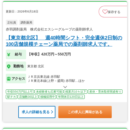
更新日：2026年6月18日
保存する
正社員
調剤薬局
赤羽調剤薬局 株式会社エスシーグループの薬剤師求人
【東京都北区】 週40時間シフト・完全週休2日制の
100店舗規模チェーン薬局での薬剤師求人です。
給与
【年収】420万円～550万円
勤務地
東京都 北区
ＪＲ京浜東北線 赤羽駅
アクセス
ＪＲ東北本線(上野－盛岡) 赤羽駅…ほか
年収550万円以上可
未経験者も応募可能
残業月10ｈ以下
産休・育休取得実績有り
駅チカ
店舗数30以上
積極採用中
年間休日120日以上
求人の詳細を見る
この求人に興味がある