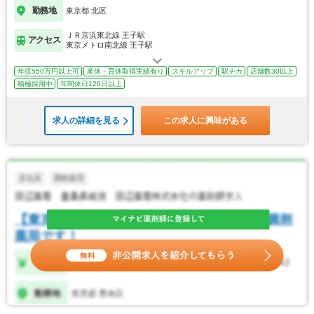
勤務地
東京都 北区
ＪＲ京浜東北線 王子駅
アクセス
東京メトロ南北線 王子駅
年収550万円以上可
産休・育休取得実績有り
スキルアップ
駅チカ
店舗数30以上
積極採用中
年間休日120日以上
求人の詳細を見る
この求人に興味がある