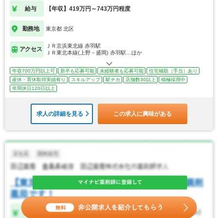
給与
【年収】419万円～743万円程度
勤務地
東京都 北区
ＪＲ京浜東北線 赤羽駅
アクセス
ＪＲ東北本線(上野－盛岡) 赤羽駅…ほか
年収700万円以上可
新卒も応募可能
未経験者も応募可能
住宅補助（手当）あり
産休・育休取得実績有り
スキルアップ
駅チカ
店舗数30以上
積極採用中
年間休日120日以上
求人の詳細を見る
この求人に興味がある