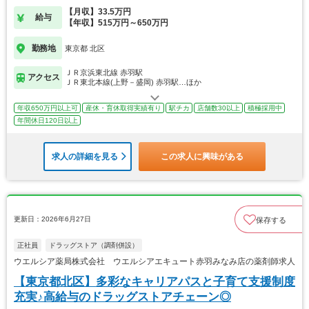
【月収】33.5万円
給与
【年収】515万円～650万円
勤務地
東京都 北区
ＪＲ京浜東北線 赤羽駅
アクセス
ＪＲ東北本線(上野－盛岡) 赤羽駅…ほか
年収650万円以上可
産休・育休取得実績有り
駅チカ
店舗数30以上
積極採用中
年間休日120日以上
求人の詳細を見る
この求人に興味がある
更新日：2026年6月27日
保存する
正社員
ドラッグストア（調剤併設）
ウエルシア薬局株式会社 ウエルシアエキュート赤羽みなみ店の薬剤師求人
【東京都北区】多彩なキャリアパスと子育て支援制度
充実♪高給与のドラッグストアチェーン◎