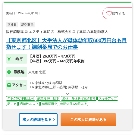
更新日：2026年6月18日
保存する
正社員
調剤薬局
阪神調剤薬局 エスティ薬局店 株式会社スギ薬局の薬剤師求人
【東京都北区】大手法人が母体◎年収600万円台も目
指せます！調剤薬局でのお仕事
【月収】26.0万円～47.0万円
給与
【年収】392万円～665万円年収例
勤務地
東京都 北区
ＪＲ京浜東北線 赤羽駅
アクセス
ＪＲ東北本線(上野－盛岡) 赤羽駅…ほか
年収650万円以上可
残業月10ｈ以下
産休・育休取得実績有り
スキルアップ
駅チカ
店舗数30以上
積極採用中
年間休日120日以上
求人の詳細を見る
この求人に興味がある