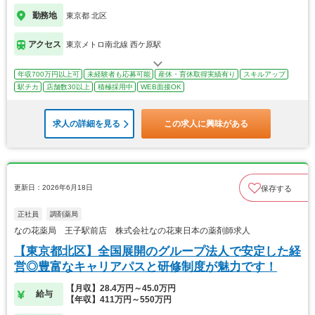
勤務地
東京都 北区
アクセス
東京メトロ南北線 西ケ原駅
年収700万円以上可
未経験者も応募可能
産休・育休取得実績有り
スキルアップ
駅チカ
店舗数30以上
積極採用中
WEB面接OK
求人の詳細を見る
この求人に興味がある
更新日：2026年6月18日
保存する
正社員
調剤薬局
なの花薬局 王子駅前店 株式会社なの花東日本の薬剤師求人
【東京都北区】全国展開のグループ法人で安定した経
営◎豊富なキャリアパスと研修制度が魅力です！
【月収】28.4万円～45.0万円
給与
【年収】411万円～550万円