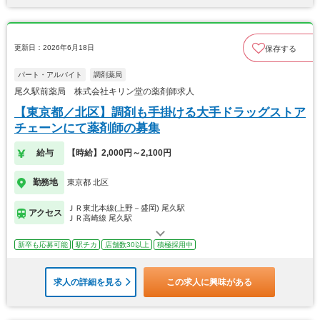
更新日：2026年6月18日
保存する
パート・アルバイト
調剤薬局
尾久駅前薬局 株式会社キリン堂の薬剤師求人
【東京都／北区】調剤も手掛ける大手ドラッグストア
チェーンにて薬剤師の募集
給与
【時給】2,000円～2,100円
勤務地
東京都 北区
ＪＲ東北本線(上野－盛岡) 尾久駅
アクセス
ＪＲ高崎線 尾久駅
新卒も応募可能
駅チカ
店舗数30以上
積極採用中
求人の詳細を見る
この求人に興味がある