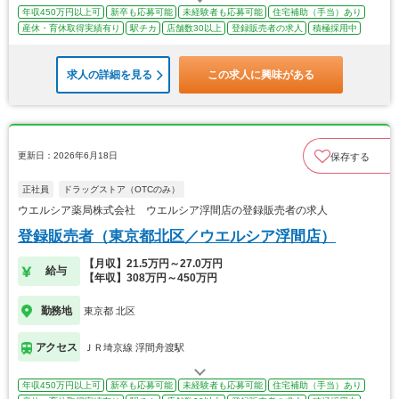
年収450万円以上可
新卒も応募可能
未経験者も応募可能
住宅補助（手当）あり
産休・育休取得実績有り
駅チカ
店舗数30以上
登録販売者の求人
積極採用中
求人の詳細を見る
この求人に興味がある
更新日：2026年6月18日
保存する
正社員
ドラッグストア（OTCのみ）
ウエルシア薬局株式会社 ウエルシア浮間店の登録販売者の求人
登録販売者（東京都北区／ウエルシア浮間店）
【月収】21.5万円～27.0万円
給与
【年収】308万円～450万円
勤務地
東京都 北区
アクセス
ＪＲ埼京線 浮間舟渡駅
年収450万円以上可
新卒も応募可能
未経験者も応募可能
住宅補助（手当）あり