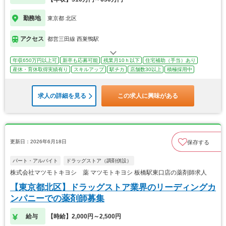
勤務地
東京都 北区
アクセス
都営三田線 西巣鴨駅
年収650万円以上可
新卒も応募可能
残業月10ｈ以下
住宅補助（手当）あり
産休・育休取得実績有り
スキルアップ
駅チカ
店舗数30以上
積極採用中
求人の詳細を見る
この求人に興味がある
更新日：2026年6月18日
保存する
パート・アルバイト
ドラッグストア（調剤併設）
株式会社マツモトキヨシ 薬 マツモトキヨシ 板橋駅東口店の薬剤師求人
【東京都北区】ドラッグストア業界のリーディングカ
ンパニーでの薬剤師募集
給与
【時給】2,000円～2,500円