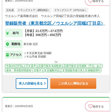
更新日：2026年6月18日
保存する
正社員
ドラッグストア（調剤併設）
ドラッグストア（OTCのみ）
ウエルシア薬局株式会社 ウエルシア田端2丁目店の登録販売者の求人
登録販売者（東京都北区／ウエルシア田端2丁目店）
【月収】21.5万円～27.0万円
給与
【年収】308万円～450万円
勤務地
東京都 北区
ＪＲ京浜東北線 田端駅
アクセス
ＪＲ山手線 田端駅
年収450万円以上可
新卒も応募可能
未経験者も応募可能
住宅補助（手当）あり
産休・育休取得実績有り
駅チカ
店舗数30以上
登録販売者の求人
積極採用中
求人の詳細を見る
この求人に興味がある
更新日：2026年6月18日
保存する