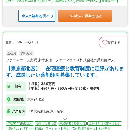
産休・育休取得実績有り
駅チカ
店舗数30以上
登録販売者の求人
積極採用中
求人の詳細を見る
この求人に興味がある
更新日：2026年6月18日
保存する
正社員
調剤薬局
ファーマライズ薬局 東十条店 ファーマライズ株式会社の薬剤師求人
【東京都北区】 在宅医療と教育制度に定評がありま
す。成長したい薬剤師を募集しています。
【月収】32.0万円
給与
【年収】450万円～550万円程度 30歳～モデル
勤務地
東京都 北区
アクセス
ＪＲ京浜東北線 東十条駅
年収550万円以上可
新卒も応募可能
未経験者も応募可能
土日休み（相談可含む）
残業月10ｈ以下
住宅補助（手当）あり
産休・育休取得実績有り
総合門前