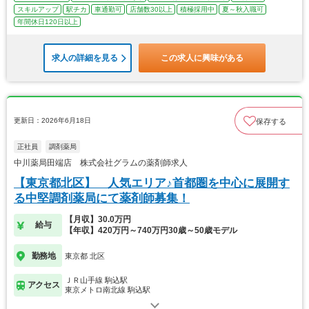
スキルアップ
駅チカ
車通勤可
店舗数30以上
積極採用中
夏～秋入職可
年間休日120日以上
求人の詳細を見る
この求人に興味がある
更新日：2026年6月18日
保存する
正社員
調剤薬局
中川薬局田端店 株式会社グラムの薬剤師求人
【東京都北区】 人気エリア♪首都圏を中心に展開す
る中堅調剤薬局にて薬剤師募集！
【月収】30.0万円
給与
【年収】420万円～740万円30歳～50歳モデル
勤務地
東京都 北区
ＪＲ山手線 駒込駅
アクセス
東京メトロ南北線 駒込駅