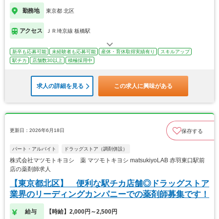
勤務地
東京都 北区
アクセス
ＪＲ埼京線 板橋駅
新卒も応募可能
未経験者も応募可能
産休・育休取得実績有り
スキルアップ
駅チカ
店舗数30以上
積極採用中
求人の詳細を見る
この求人に興味がある
更新日：2026年6月18日
保存する
パート・アルバイト
ドラッグストア（調剤併設）
株式会社マツモトキヨシ 薬 マツモトキヨシ matsukiyoLAB 赤羽東口駅前
店の薬剤師求人
【東京都北区】 便利な駅チカ店舗◎ドラッグストア
業界のリーディングカンパニーでの薬剤師募集です！
給与
【時給】2,000円～2,500円