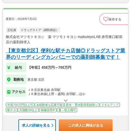
更新日：2026年7月4日
保存する
正社員
ドラッグストア（調剤併設）
株式会社マツモトキヨシ 薬 マツモトキヨシ matsukiyoLAB 赤羽東口駅前
店の薬剤師求人
【東京都北区】便利な駅チカ店舗◎ドラッグストア業
界のリーディングカンパニーでの薬剤師募集です！
給与
【年収】458万円～700万円
勤務地
東京都 北区
ＪＲ京浜東北線 赤羽駅
アクセス
ＪＲ東北本線(上野－盛岡) 赤羽駅…ほか
年収700万円以上可
未経験者も応募可能
産休・育休取得実績有り
スキルアップ
駅チカ
店舗数30以上
積極採用中
夏～秋入職可
求人の詳細を見る
この求人に興味がある