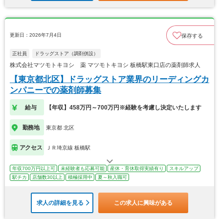
更新日：2026年7月4日
保存する
正社員
ドラッグストア（調剤併設）
株式会社マツモトキヨシ 薬 マツモトキヨシ 板橋駅東口店の薬剤師求人
【東京都北区】ドラッグストア業界のリーディングカ
ンパニーでの薬剤師募集
給与
【年収】458万円～700万円※経験を考慮し決定いたします
勤務地
東京都 北区
アクセス
ＪＲ埼京線 板橋駅
年収700万円以上可
未経験者も応募可能
産休・育休取得実績有り
スキルアップ
駅チカ
店舗数30以上
積極採用中
夏～秋入職可
求人の詳細を見る
この求人に興味がある