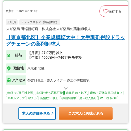
更新日：2026年6月18日
保存する
正社員
ドラッグストア（調剤併設）
スギ薬局 田端新町店 株式会社スギ薬局の薬剤師求人
【東京都北区】企業規模拡大中！大手調剤併設ドラッ
グチェーンの薬剤師求人
【月収】27.0万円以上
給与
【年収】400万円～740万円モデル
勤務地
東京都 北区
アクセス
都営日暮里・舎人ライナー 赤土小学校前駅
年収700万円以上可
未経験者も応募可能
残業月10ｈ以下
産休・育休取得実績有り
スキルアップ
駅チカ
店舗数30以上
積極採用中
夏～秋入職可
WEB面接OK
求人の詳細を見る
この求人に興味がある