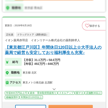
更新日：2026年6月19日
保存する
正社員
ドラッグストア（調剤併設）
イオン薬局赤羽店 イオンリテール株式会社の薬剤師求人
【東京都江戸川区】年間休日120日以上☆大手法人の
薬局で経営も安定しており福利厚生も充実♪
【月収】31.1万円～58.0万円
給与
【年収】492万円～846万円
勤務地
東京都 北区
アクセス
東京メトロ南北線 志茂駅
年収800万円以上可
産休・育休取得実績有り
スキルアップ
駅チカ
店舗数30以上
積極採用中
年間休日120日以上