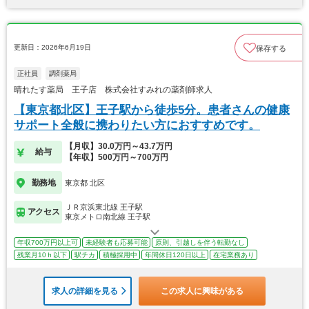
更新日：2026年6月19日
保存する
正社員
調剤薬局
晴れたす薬局 王子店 株式会社すみれの薬剤師求人
【東京都北区】王子駅から徒歩5分。患者さんの健康
サポート全般に携わりたい方におすすめです。
【月収】30.0万円～43.7万円
給与
【年収】500万円～700万円
勤務地
東京都 北区
ＪＲ京浜東北線 王子駅
アクセス
東京メトロ南北線 王子駅
年収700万円以上可
未経験者も応募可能
原則、引越しを伴う転勤なし
残業月10ｈ以下
駅チカ
積極採用中
年間休日120日以上
在宅業務あり
求人の詳細を見る
この求人に興味がある