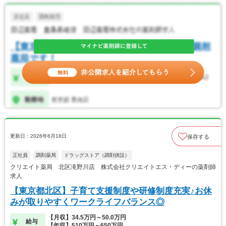
更新日：2026年6月18日
保存する
正社員
調剤薬局
ドラッグストア（調剤併設）
クリエイト薬局 北区滝野川店 株式会社クリエイトエス・ディーの薬剤師
求人
【東京都北区】子育て支援制度や研修制度充実♪お休
みが取りやすくワークライフバランス◎
【月収】34.5万円～50.0万円
給与
【年収】510万円～650万円