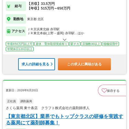
【月収】33.5万円
給与
【年収】515万円～650万円
勤務地
東京都 北区
ＪＲ京浜東北線 赤羽駅
アクセス
ＪＲ東北本線(上野－盛岡) 赤羽駅…ほか
年収650万円以上可
産休・育休取得実績有り
駅チカ
店舗数30以上
積極採用中
年間休日120日以上
求人の詳細を見る
この求人に興味がある
更新日：2026年6月20日
保存する
正社員
調剤薬局
さくら薬局 東十条店 クラフト株式会社の薬剤師求人
【東京都北区】業界でもトップクラスの研修を実践す
る薬局にて薬剤師募集！