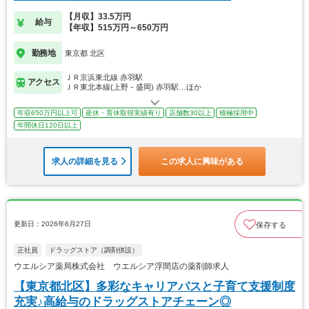
【月収】33.5万円
給与
【年収】515万円～650万円
勤務地
東京都 北区
ＪＲ京浜東北線 赤羽駅
アクセス
ＪＲ東北本線(上野－盛岡) 赤羽駅…ほか
年収650万円以上可
産休・育休取得実績有り
店舗数30以上
積極採用中
年間休日120日以上
求人の詳細を見る
この求人に興味がある
更新日：2026年6月27日
保存する
正社員
ドラッグストア（調剤併設）
ウエルシア薬局株式会社 ウエルシア浮間店の薬剤師求人
【東京都北区】多彩なキャリアパスと子育て支援制度
充実♪高給与のドラッグストアチェーン◎