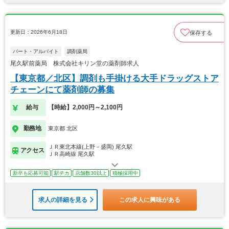
更新日：2026年6月18日
保存する
パート・アルバイト
調剤薬局
尾久駅前薬局 株式会社キリン堂の薬剤師求人
【東京都／北区】調剤も手掛ける大手ドラッグストア
チェーンにて薬剤師の募集
給与
【時給】2,000円～2,100円
勤務地
東京都 北区
ＪＲ東北本線(上野－盛岡) 尾久駅
アクセス
ＪＲ高崎線 尾久駅
新卒も応募可能
駅チカ
店舗数30以上
積極採用中
求人の詳細を見る
この求人に興味がある