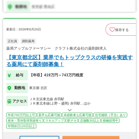
更新日：2026年6月20日
保存する
正社員
調剤薬局
薬局アップルファーマシー クラフト株式会社の薬剤師求人
【東京都北区】業界でもトップクラスの研修を実践す
る薬局にて薬剤師募集！
給与
【年収】419万円～743万円程度
勤務地
東京都 北区
ＪＲ京浜東北線 赤羽駅
アクセス
ＪＲ東北本線(上野－盛岡) 赤羽駅…ほか
年収700万円以上可
新卒も応募可能
未経験者も応募可能
住宅補助（手当）あり
産休・育休取得実績有り
スキルアップ
駅チカ
店舗数30以上
積極採用中
年間休日120日以上