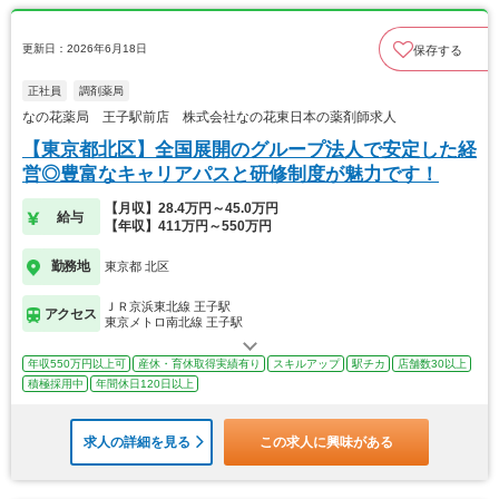
更新日：2026年6月18日
保存する
正社員
調剤薬局
なの花薬局 王子駅前店 株式会社なの花東日本の薬剤師求人
【東京都北区】全国展開のグループ法人で安定した経
営◎豊富なキャリアパスと研修制度が魅力です！
【月収】28.4万円～45.0万円
給与
【年収】411万円～550万円
勤務地
東京都 北区
ＪＲ京浜東北線 王子駅
アクセス
東京メトロ南北線 王子駅
年収550万円以上可
産休・育休取得実績有り
スキルアップ
駅チカ
店舗数30以上
積極採用中
年間休日120日以上
求人の詳細を見る
この求人に興味がある