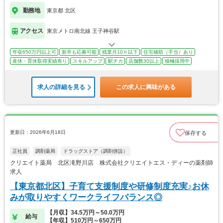
勤務地
東京都 北区
アクセス
東京メトロ南北線 王子神谷駅
年収650万円以上可
新卒も応募可能
残業月10ｈ以下
住宅補助（手当）あり
産休・育休取得実績有り
スキルアップ
駅チカ
店舗数30以上
積極採用中
求人の詳細を見る
この求人に興味がある
更新日：2026年6月18日
保存する
正社員
調剤薬局
ドラッグストア（調剤併設）
クリエイト薬局 北区滝野川店 株式会社クリエイトエス・ディーの薬剤師
求人
【東京都北区】子育て支援制度や研修制度充実♪お休
みが取りやすくワークライフバランス◎
【月収】34.5万円～50.0万円
給与
【年収】510万円～650万円