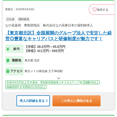
更新日：2026年6月18日
保存する
正社員
調剤薬局
なの花薬局 豊島団地店 株式会社なの花東日本の薬剤師求人
【東京都北区】全国展開のグループ法人で安定した経
営◎豊富なキャリアパスと研修制度が魅力です！
【月収】28.4万円～45.0万円
給与
【年収】411万円～550万円
勤務地
東京都 北区
アクセス
東京メトロ南北線 王子神谷駅
年収550万円以上可
産休・育休取得実績有り
スキルアップ
店舗数30以上
積極採用中
年間休日120日以上
求人の詳細を見る
この求人に興味がある