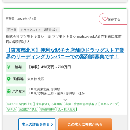
更新日：2026年7月4日
保存する
正社員
ドラッグストア（調剤併設）
株式会社マツモトキヨシ 薬 マツモトキヨシ matsukiyoLAB 赤羽東口駅前
店の薬剤師求人
【東京都北区】便利な駅チカ店舗◎ドラッグストア業
界のリーディングカンパニーでの薬剤師募集です！
給与
【年収】458万円～700万円
勤務地
東京都 北区
ＪＲ京浜東北線 赤羽駅
アクセス
ＪＲ東北本線(上野－盛岡) 赤羽駅…ほか
年収700万円以上可
未経験者も応募可能
産休・育休取得実績有り
スキルアップ
駅チカ
店舗数30以上
積極採用中
夏～秋入職可
求人の詳細を見る
この求人に興味がある