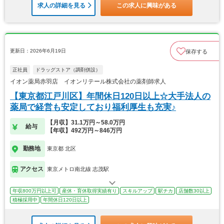
求人の詳細を見る
この求人に興味がある
更新日：2026年6月19日
保存する
正社員
ドラッグストア（調剤併設）
イオン薬局赤羽店 イオンリテール株式会社の薬剤師求人
【東京都江戸川区】年間休日120日以上☆大手法人の
薬局で経営も安定しており福利厚生も充実♪
【月収】31.1万円～58.0万円
給与
【年収】492万円～846万円
勤務地
東京都 北区
アクセス
東京メトロ南北線 志茂駅
年収800万円以上可
産休・育休取得実績有り
スキルアップ
駅チカ
店舗数30以上
積極採用中
年間休日120日以上