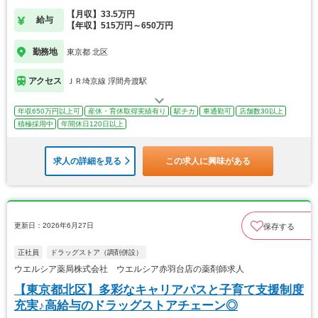
【月収】33.5万円
給与
【年収】515万円～650万円
勤務地
東京都 北区
アクセス
ＪＲ埼京線 浮間舟渡駅
年収650万円以上可
産休・育休取得実績有り
駅チカ
車通勤可
店舗数30以上
積極採用中
年間休日120日以上
求人の詳細を見る
この求人に興味がある
更新日：2026年6月27日
保存する
正社員
ドラッグストア（調剤併設）
ウエルシア薬局株式会社 ウエルシア赤羽台店の薬剤師求人
【東京都北区】多彩なキャリアパスと子育て支援制度
充実♪高給与のドラッグストアチェーン◎