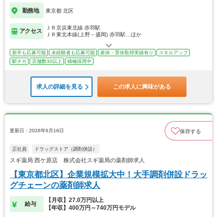
勤務地
東京都 北区
ＪＲ京浜東北線 赤羽駅
アクセス
ＪＲ東北本線(上野－盛岡) 赤羽駅…ほか
新卒も応募可能
未経験者も応募可能
産休・育休取得実績有り
スキルアップ
駅チカ
店舗数30以上
積極採用中
求人の詳細を見る
この求人に興味がある
更新日：2026年6月18日
保存する
正社員
ドラッグストア（調剤併設）
スギ薬局 西ケ原店 株式会社スギ薬局の薬剤師求人
【東京都北区】企業規模拡大中！大手調剤併設ドラッ
グチェーンの薬剤師求人
【月収】27.0万円以上
給与
【年収】400万円～740万円モデル