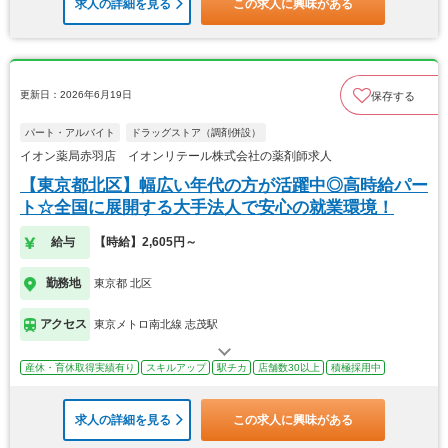
求人の詳細を見る
この求人に興味がある
更新日：2026年6月19日
保存する
パート・アルバイト
ドラッグストア（調剤併設）
イオン薬局赤羽店 イオンリテール株式会社の薬剤師求人
【東京都北区】幅広い年代の方が活躍中◎高時給パー
ト☆全国に展開する大手法人で安心の就業環境！
給与
【時給】2,605円～
勤務地
東京都 北区
アクセス
東京メトロ南北線 志茂駅
産休・育休取得実績有り
スキルアップ
駅チカ
店舗数30以上
積極採用中
求人の詳細を見る
この求人に興味がある