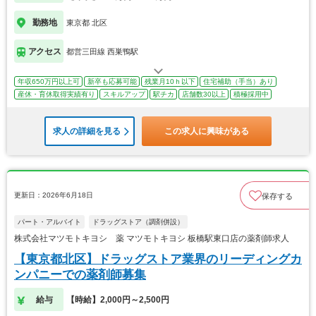
勤務地
東京都 北区
アクセス
都営三田線 西巣鴨駅
年収650万円以上可
新卒も応募可能
残業月10ｈ以下
住宅補助（手当）あり
産休・育休取得実績有り
スキルアップ
駅チカ
店舗数30以上
積極採用中
求人の詳細を見る
この求人に興味がある
更新日：2026年6月18日
保存する
パート・アルバイト
ドラッグストア（調剤併設）
株式会社マツモトキヨシ 薬 マツモトキヨシ 板橋駅東口店の薬剤師求人
【東京都北区】ドラッグストア業界のリーディングカ
ンパニーでの薬剤師募集
給与
【時給】2,000円～2,500円