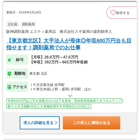
更新日：2026年6月18日
保存する
正社員
調剤薬局
阪神調剤薬局 エスティ薬局店 株式会社スギ薬局の薬剤師求人
【東京都北区】大手法人が母体◎年収600万円台も目
指せます！調剤薬局でのお仕事
【月収】26.0万円～47.0万円
給与
【年収】392万円～665万円年収例
勤務地
東京都 北区
ＪＲ京浜東北線 赤羽駅
アクセス
ＪＲ東北本線(上野－盛岡) 赤羽駅…ほか
年収650万円以上可
残業月10ｈ以下
産休・育休取得実績有り
スキルアップ
駅チカ
店舗数30以上
積極採用中
年間休日120日以上
求人の詳細を見る
この求人に興味がある