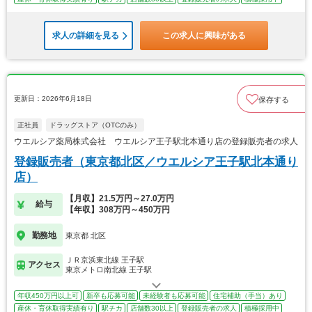
求人の詳細を見る
この求人に興味がある
更新日：2026年6月18日
保存する
正社員
ドラッグストア（OTCのみ）
ウエルシア薬局株式会社 ウエルシア王子駅北本通り店の登録販売者の求人
登録販売者（東京都北区／ウエルシア王子駅北本通り
店）
【月収】21.5万円～27.0万円
給与
【年収】308万円～450万円
勤務地
東京都 北区
ＪＲ京浜東北線 王子駅
アクセス
東京メトロ南北線 王子駅
年収450万円以上可
新卒も応募可能
未経験者も応募可能
住宅補助（手当）あり
産休・育休取得実績有り
駅チカ
店舗数30以上
登録販売者の求人
積極採用中