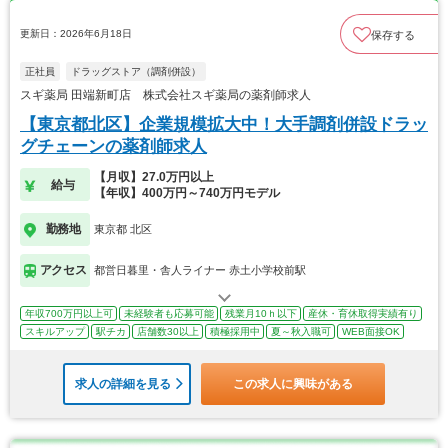
更新日：2026年6月18日
保存する
正社員
ドラッグストア（調剤併設）
スギ薬局 田端新町店 株式会社スギ薬局の薬剤師求人
【東京都北区】企業規模拡大中！大手調剤併設ドラッ
グチェーンの薬剤師求人
【月収】27.0万円以上
給与
【年収】400万円～740万円モデル
勤務地
東京都 北区
アクセス
都営日暮里・舎人ライナー 赤土小学校前駅
年収700万円以上可
未経験者も応募可能
残業月10ｈ以下
産休・育休取得実績有り
スキルアップ
駅チカ
店舗数30以上
積極採用中
夏～秋入職可
WEB面接OK
求人の詳細を見る
この求人に興味がある