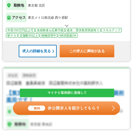
勤務地
東京都 北区
アクセス
東京メトロ南北線 西ケ原駅
年収700万円以上可
未経験者も応募可能
産休・育休取得実績有り
スキルアップ
駅チカ
店舗数30以上
積極採用中
WEB面接OK
求人の詳細を見る
この求人に興味がある