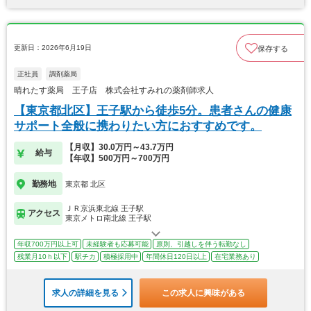
更新日：2026年6月19日
保存する
正社員
調剤薬局
晴れたす薬局 王子店 株式会社すみれの薬剤師求人
【東京都北区】王子駅から徒歩5分。患者さんの健康
サポート全般に携わりたい方におすすめです。
【月収】30.0万円～43.7万円
給与
【年収】500万円～700万円
勤務地
東京都 北区
ＪＲ京浜東北線 王子駅
アクセス
東京メトロ南北線 王子駅
年収700万円以上可
未経験者も応募可能
原則、引越しを伴う転勤なし
残業月10ｈ以下
駅チカ
積極採用中
年間休日120日以上
在宅業務あり
求人の詳細を見る
この求人に興味がある