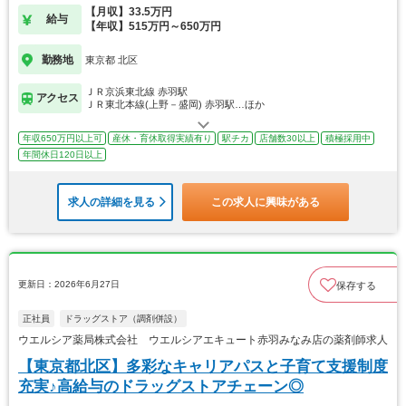
【月収】33.5万円
給与
【年収】515万円～650万円
勤務地
東京都 北区
ＪＲ京浜東北線 赤羽駅
アクセス
ＪＲ東北本線(上野－盛岡) 赤羽駅…ほか
年収650万円以上可
産休・育休取得実績有り
駅チカ
店舗数30以上
積極採用中
年間休日120日以上
求人の詳細を見る
この求人に興味がある
更新日：2026年6月27日
保存する
正社員
ドラッグストア（調剤併設）
ウエルシア薬局株式会社 ウエルシアエキュート赤羽みなみ店の薬剤師求人
【東京都北区】多彩なキャリアパスと子育て支援制度
充実♪高給与のドラッグストアチェーン◎