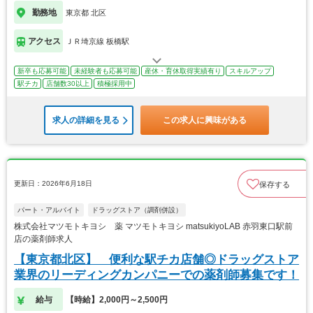
勤務地
東京都 北区
アクセス
ＪＲ埼京線 板橋駅
新卒も応募可能
未経験者も応募可能
産休・育休取得実績有り
スキルアップ
駅チカ
店舗数30以上
積極採用中
求人の詳細を見る
この求人に興味がある
更新日：2026年6月18日
保存する
パート・アルバイト
ドラッグストア（調剤併設）
株式会社マツモトキヨシ 薬 マツモトキヨシ matsukiyoLAB 赤羽東口駅前
店の薬剤師求人
【東京都北区】 便利な駅チカ店舗◎ドラッグストア
業界のリーディングカンパニーでの薬剤師募集です！
給与
【時給】2,000円～2,500円