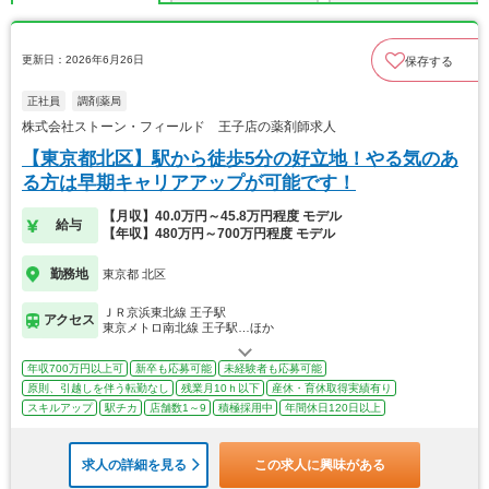
更新日：2026年6月26日
保存する
正社員
調剤薬局
株式会社ストーン・フィールド 王子店の薬剤師求人
【東京都北区】駅から徒歩5分の好立地！やる気のあ
る方は早期キャリアアップが可能です！
【月収】40.0万円～45.8万円程度 モデル
給与
【年収】480万円～700万円程度 モデル
勤務地
東京都 北区
ＪＲ京浜東北線 王子駅
アクセス
東京メトロ南北線 王子駅…ほか
年収700万円以上可
新卒も応募可能
未経験者も応募可能
原則、引越しを伴う転勤なし
残業月10ｈ以下
産休・育休取得実績有り
スキルアップ
駅チカ
店舗数1～9
積極採用中
年間休日120日以上
求人の詳細を見る
この求人に興味がある