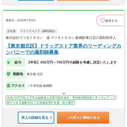
更新日：2026年7月4日
保存する
正社員
ドラッグストア（調剤併設）
株式会社マツモトキヨシ 薬 マツモトキヨシ 板橋駅東口店の薬剤師求人
【東京都北区】ドラッグストア業界のリーディングカ
ンパニーでの薬剤師募集
給与
【年収】458万円～700万円※経験を考慮し決定いたします
勤務地
東京都 北区
アクセス
ＪＲ埼京線 板橋駅
年収700万円以上可
未経験者も応募可能
産休・育休取得実績有り
スキルアップ
駅チカ
店舗数30以上
積極採用中
夏～秋入職可
求人の詳細を見る
この求人に興味がある