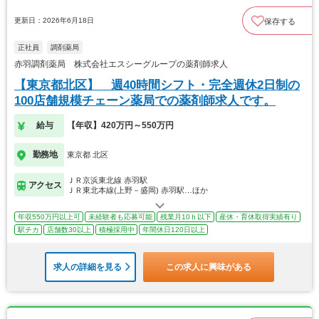
更新日：2026年6月18日
保存する
正社員
調剤薬局
赤羽調剤薬局 株式会社エスシーグループの薬剤師求人
【東京都北区】 週40時間シフト・完全週休2日制の
100店舗規模チェーン薬局での薬剤師求人です。
給与
【年収】420万円～550万円
勤務地
東京都 北区
ＪＲ京浜東北線 赤羽駅
アクセス
ＪＲ東北本線(上野－盛岡) 赤羽駅…ほか
年収550万円以上可
未経験者も応募可能
残業月10ｈ以下
産休・育休取得実績有り
駅チカ
店舗数30以上
積極採用中
年間休日120日以上
求人の詳細を見る
この求人に興味がある