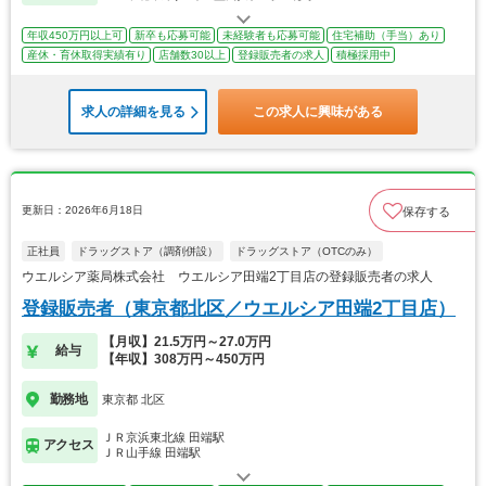
年収450万円以上可
新卒も応募可能
未経験者も応募可能
住宅補助（手当）あり
産休・育休取得実績有り
店舗数30以上
登録販売者の求人
積極採用中
求人の詳細を見る
この求人に興味がある
更新日：2026年6月18日
保存する
正社員
ドラッグストア（調剤併設）
ドラッグストア（OTCのみ）
ウエルシア薬局株式会社 ウエルシア田端2丁目店の登録販売者の求人
登録販売者（東京都北区／ウエルシア田端2丁目店）
【月収】21.5万円～27.0万円
給与
【年収】308万円～450万円
勤務地
東京都 北区
ＪＲ京浜東北線 田端駅
アクセス
ＪＲ山手線 田端駅