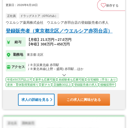
更新日：2026年6月18日
保存する
正社員
ドラッグストア（OTCのみ）
ウエルシア薬局株式会社 ウエルシア赤羽台店の登録販売者の求人
登録販売者（東京都北区／ウエルシア赤羽台店）
【月収】21.5万円～27.0万円
給与
【年収】308万円～450万円
勤務地
東京都 北区
ＪＲ京浜東北線 赤羽駅
アクセス
ＪＲ東北本線(上野－盛岡) 赤羽駅…ほか
年収450万円以上可
新卒も応募可能
未経験者も応募可能
住宅補助（手当）あり
産休・育休取得実績有り
駅チカ
店舗数30以上
登録販売者の求人
積極採用中
求人の詳細を見る
この求人に興味がある