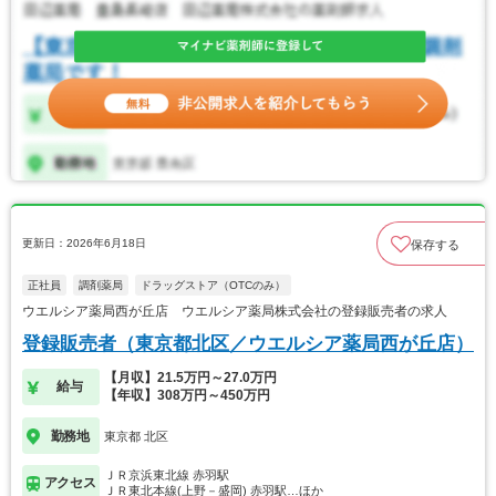
更新日：2026年6月18日
保存する
正社員
調剤薬局
ドラッグストア（OTCのみ）
ウエルシア薬局西が丘店 ウエルシア薬局株式会社の登録販売者の求人
登録販売者（東京都北区／ウエルシア薬局西が丘店）
【月収】21.5万円～27.0万円
給与
【年収】308万円～450万円
勤務地
東京都 北区
ＪＲ京浜東北線 赤羽駅
アクセス
ＪＲ東北本線(上野－盛岡) 赤羽駅…ほか