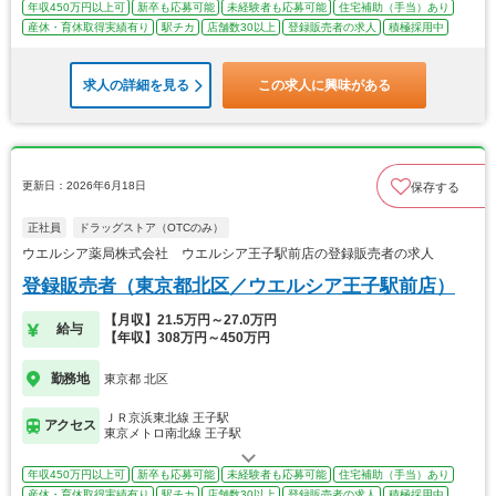
年収450万円以上可
新卒も応募可能
未経験者も応募可能
住宅補助（手当）あり
産休・育休取得実績有り
駅チカ
店舗数30以上
登録販売者の求人
積極採用中
求人の詳細を見る
この求人に興味がある
更新日：2026年6月18日
保存する
正社員
ドラッグストア（OTCのみ）
ウエルシア薬局株式会社 ウエルシア王子駅前店の登録販売者の求人
登録販売者（東京都北区／ウエルシア王子駅前店）
【月収】21.5万円～27.0万円
給与
【年収】308万円～450万円
勤務地
東京都 北区
ＪＲ京浜東北線 王子駅
アクセス
東京メトロ南北線 王子駅
年収450万円以上可
新卒も応募可能
未経験者も応募可能
住宅補助（手当）あり
産休・育休取得実績有り
駅チカ
店舗数30以上
登録販売者の求人
積極採用中