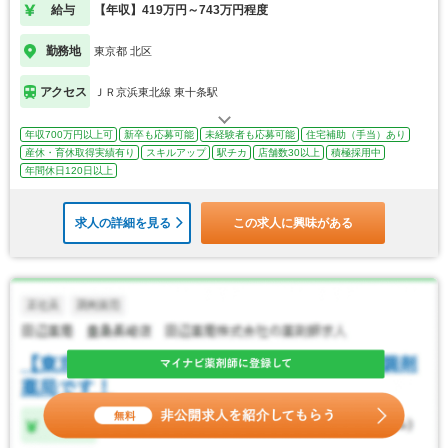
給与
【年収】419万円～743万円程度
勤務地
東京都 北区
アクセス
ＪＲ京浜東北線 東十条駅
年収700万円以上可
新卒も応募可能
未経験者も応募可能
住宅補助（手当）あり
産休・育休取得実績有り
スキルアップ
駅チカ
店舗数30以上
積極採用中
年間休日120日以上
求人の詳細を見る
この求人に興味がある