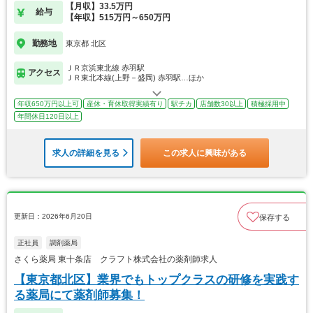
【月収】33.5万円
給与
【年収】515万円～650万円
勤務地
東京都 北区
ＪＲ京浜東北線 赤羽駅
アクセス
ＪＲ東北本線(上野－盛岡) 赤羽駅…ほか
年収650万円以上可
産休・育休取得実績有り
駅チカ
店舗数30以上
積極採用中
年間休日120日以上
求人の詳細を見る
この求人に興味がある
更新日：2026年6月20日
保存する
正社員
調剤薬局
さくら薬局 東十条店 クラフト株式会社の薬剤師求人
【東京都北区】業界でもトップクラスの研修を実践す
る薬局にて薬剤師募集！