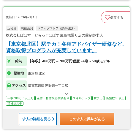
更新日：2026年7月4日
保存する
正社員
調剤薬局
ドラッグストア（調剤併設）
株式会社ぱぱす どらっぐぱぱす 紅葉橋通り店の薬剤師求人
【東京都北区】駅チカ！各種アドバイザー研修など、
資格取得プログラムが充実しています。
給与
【年収】468万円～700万円程度 24歳～50歳モデル
勤務地
東京都 北区
アクセス
都電荒川線 滝野川一丁目駅
年収700万円以上可
産休・育休取得実績有り
スキルアップ
駅チカ
店舗数30以上
積極採用中
求人の詳細を見る
この求人に興味がある