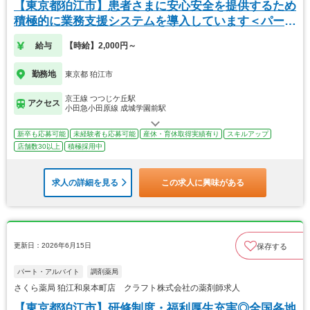
【東京都狛江市】患者さまに安心安全を提供するため
積極的に業務支援システムを導入しています＜パート
＞
給与
【時給】2,000円～
勤務地
東京都 狛江市
京王線 つつじケ丘駅
アクセス
小田急小田原線 成城学園前駅
新卒も応募可能
未経験者も応募可能
産休・育休取得実績有り
スキルアップ
店舗数30以上
積極採用中
求人の詳細を見る
この求人に興味がある
更新日：2026年6月15日
保存する
パート・アルバイト
調剤薬局
さくら薬局 狛江和泉本町店 クラフト株式会社の薬剤師求人
【東京都狛江市】研修制度・福利厚生充実◎全国各地