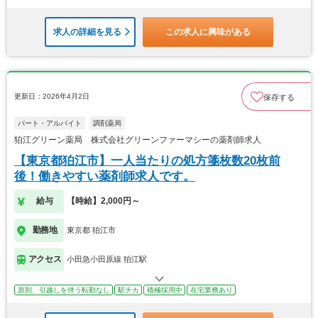
求人の詳細を見る
この求人に興味がある
更新日：2026年4月2日
保存する
パート・アルバイト
調剤薬局
狛江グリーン薬局 株式会社グリーンファーマシーの薬剤師求人
【東京都狛江市】一人当たりの処方箋枚数20枚前
後！働きやすい薬剤師求人です。
給与
【時給】2,000円～
勤務地
東京都 狛江市
アクセス
小田急小田原線 狛江駅
原則、引越しを伴う転勤なし
駅チカ
積極採用中
在宅業務あり