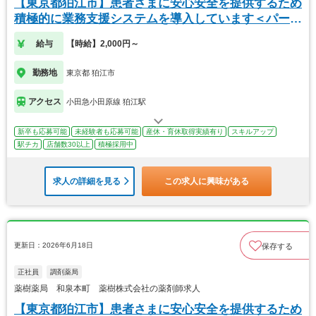
【東京都狛江市】患者さまに安心安全を提供するため
積極的に業務支援システムを導入しています＜パート
＞
給与
【時給】2,000円～
勤務地
東京都 狛江市
アクセス
小田急小田原線 狛江駅
新卒も応募可能
未経験者も応募可能
産休・育休取得実績有り
スキルアップ
駅チカ
店舗数30以上
積極採用中
求人の詳細を見る
この求人に興味がある
更新日：2026年6月18日
保存する
正社員
調剤薬局
薬樹薬局 和泉本町 薬樹株式会社の薬剤師求人
【東京都狛江市】患者さまに安心安全を提供するため