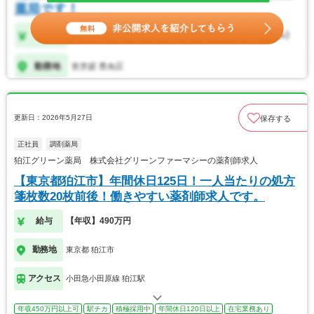
更新日：2026年5月27日
保存する
正社員
調剤薬局
狛江グリーン薬局 株式会社グリーンファーマシーの薬剤師求人
【東京都狛江市】年間休日125日！一人当たりの処方
箋枚数20枚前後！働きやすい薬剤師求人です。
給与
【年収】490万円
勤務地
東京都 狛江市
アクセス
小田急小田原線 狛江駅
年収450万円以上可
駅チカ
積極採用中
年間休日120日以上
在宅業務あり