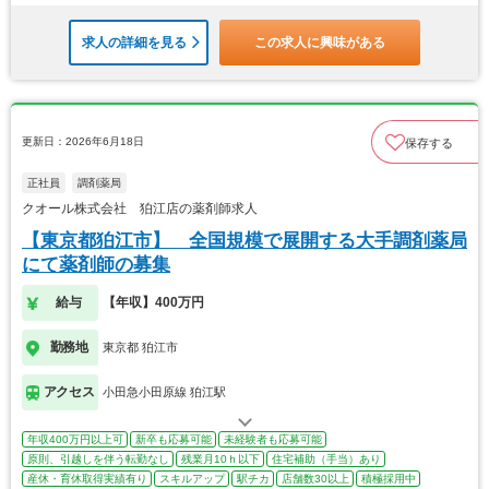
求人の詳細を見る
この求人に興味がある
更新日：2026年6月18日
保存する
正社員
調剤薬局
クオール株式会社 狛江店の薬剤師求人
【東京都狛江市】 全国規模で展開する大手調剤薬局
にて薬剤師の募集
給与
【年収】400万円
勤務地
東京都 狛江市
アクセス
小田急小田原線 狛江駅
年収400万円以上可
新卒も応募可能
未経験者も応募可能
原則、引越しを伴う転勤なし
残業月10ｈ以下
住宅補助（手当）あり
産休・育休取得実績有り
スキルアップ
駅チカ
店舗数30以上
積極採用中