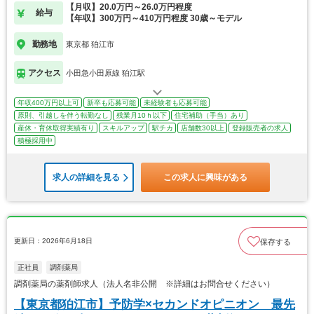
【月収】20.0万円～26.0万円程度
給与
【年収】300万円～410万円程度 30歳～モデル
勤務地
東京都 狛江市
アクセス
小田急小田原線 狛江駅
年収400万円以上可
新卒も応募可能
未経験者も応募可能
原則、引越しを伴う転勤なし
残業月10ｈ以下
住宅補助（手当）あり
産休・育休取得実績有り
スキルアップ
駅チカ
店舗数30以上
登録販売者の求人
積極採用中
求人の詳細を見る
この求人に興味がある
更新日：2026年6月18日
保存する
正社員
調剤薬局
調剤薬局の薬剤師求人（法人名非公開 ※詳細はお問合せください）
【東京都狛江市】予防学×セカンドオピニオン 最先