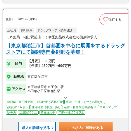
更新日：2026年6月30日
保存する
正社員
調剤薬局
ドラッグストア（調剤併設）
ミネ薬局 狛江駅前店 ミネ医薬品株式会社の薬剤師求人
【東京都狛江市】首都圏を中心に展開をするドラッグ
ストアにて調剤専門薬剤師を募集！
【月収】33.0万円
給与
【年収】460万円～600万円
勤務地
東京都 狛江市
京王相模原線 京王永山駅
アクセス
小田急小田原線 狛江駅
年収600万円以上可
未経験者も応募可能
原則、引越しを伴う転勤なし
残業月10ｈ以下
住宅補助（手当）あり
産休・育休取得実績有り
スキルアップ
駅チカ
店舗数30以上
積極採用中
年間休日120日以上
求人の詳細を見る
この求人に興味がある