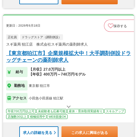
更新日：2026年6月18日
保存する
正社員
ドラッグストア（調剤併設）
スギ薬局 狛江店 株式会社スギ薬局の薬剤師求人
【東京都狛江市】企業規模拡大中！大手調剤併設ドラ
ッグチェーンの薬剤師求人
【月収】27.0万円以上
給与
【年収】400万円～740万円モデル
勤務地
東京都 狛江市
アクセス
小田急小田原線 狛江駅
年収700万円以上可
未経験者も応募可能
産休・育休取得実績有り
スキルアップ
店舗数30以上
積極採用中
WEB面接OK
求人の詳細を見る
この求人に興味がある