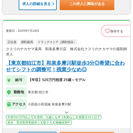
求人の詳細を見る
この求人に興味がある
更新日：2025年7月18日
保存する
正社員
調剤薬局
ドラッグストア（調剤併設）
クスリのナカヤマ薬局 和泉多摩川店 株式会社クスリのナカヤマの薬剤師
求人
【東京都狛江市】和泉多摩川駅徒歩3分◎希望に合わ
せてシフトの調整可！残業少なめ◎
給与
【年収】520万円程度 25歳～モデル
勤務地
東京都 狛江市
アクセス
小田急小田原線 和泉多摩川駅
年収500万円以上可
原則、引越しを伴う転勤なし
残業月10ｈ以下
産休・育休取得実績有り
駅チカ
積極採用中