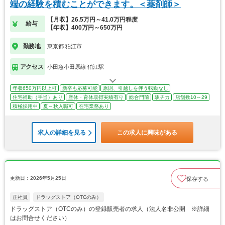
端の経験を積むことができます。＜薬剤師＞
【月収】26.5万円～41.0万円程度
給与
【年収】400万円～650万円
勤務地
東京都 狛江市
アクセス
小田急小田原線 狛江駅
年収650万円以上可
新卒も応募可能
原則、引越しを伴う転勤なし
住宅補助（手当）あり
産休・育休取得実績有り
総合門前
駅チカ
店舗数10～29
積極採用中
夏～秋入職可
在宅業務あり
求人の詳細を見る
この求人に興味がある
更新日：2026年5月25日
保存する
正社員
ドラッグストア（OTCのみ）
ドラッグストア（OTCのみ）の登録販売者の求人（法人名非公開 ※詳細
はお問合せください）