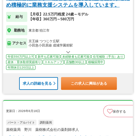
め積極的に業務支援システムを導入しています。
【月収】22.5万円程度 24歳～モデル
給与
【年収】360万円～580万円
勤務地
東京都 狛江市
京王線 つつじケ丘駅
アクセス
小田急小田原線 成城学園前駅
年収550万円以上可
新卒も応募可能
未経験者も応募可能
住宅補助（手当）あり
産休・育休取得実績有り
スキルアップ
店舗数30以上
積極採用中
年間休日120日以上
求人の詳細を見る
この求人に興味がある
更新日：2026年6月18日
保存する
パート・アルバイト
調剤薬局
薬樹薬局 野川 薬樹株式会社の薬剤師求人