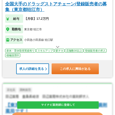
全国大手のドラッグストアチェーン/登録販売者の募
集（東京都狛江市）
給与
【月収】17.2万円
勤務地
東京都 狛江市
アクセス
小田急小田原線 狛江駅
産休・育休取得実績有り
スキルアップ
駅チカ
店舗数30以上
登録販売者の求人
積極採用中
求人の詳細を見る
この求人に興味がある