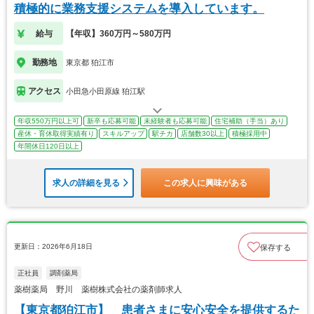
積極的に業務支援システムを導入しています。
給与
【年収】360万円～580万円
勤務地
東京都 狛江市
アクセス
小田急小田原線 狛江駅
年収550万円以上可
新卒も応募可能
未経験者も応募可能
住宅補助（手当）あり
産休・育休取得実績有り
スキルアップ
駅チカ
店舗数30以上
積極採用中
年間休日120日以上
求人の詳細を見る
この求人に興味がある
更新日：2026年6月18日
保存する
正社員
調剤薬局
薬樹薬局 野川 薬樹株式会社の薬剤師求人
【東京都狛江市】 患者さまに安心安全を提供するた