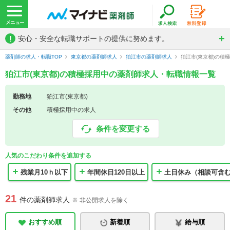
!
安心・安全な転職サポートの提供に努めます。
薬剤師の求人・転職TOP
東京都の薬剤師求人
狛江市の薬剤師求人
狛江市(東京都)の積
狛江市(東京都)の積極採用中の薬剤師求人・転職情報一覧
勤務地
狛江市(東京都)
その他
積極採用中の求人
条件を変更する
人気のこだわり条件を追加する
残業月10ｈ以下
年間休日120日以上
土日休み（相談可含
21
件の薬剤師求人
※ 非公開求人を除く
おすすめ順
新着順
給与順