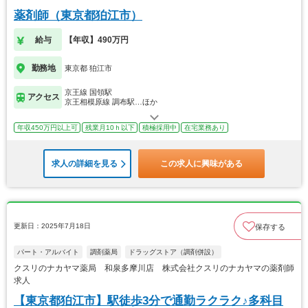
薬剤師（東京都狛江市）
給与
【年収】490万円
勤務地
東京都 狛江市
京王線 国領駅
アクセス
京王相模原線 調布駅…ほか
年収450万円以上可
残業月10ｈ以下
積極採用中
在宅業務あり
求人の詳細を見る
この求人に興味がある
更新日：2025年7月18日
保存する
パート・アルバイト
調剤薬局
ドラッグストア（調剤併設）
クスリのナカヤマ薬局 和泉多摩川店 株式会社クスリのナカヤマの薬剤師
求人
【東京都狛江市】駅徒歩3分で通勤ラクラク♪多科目