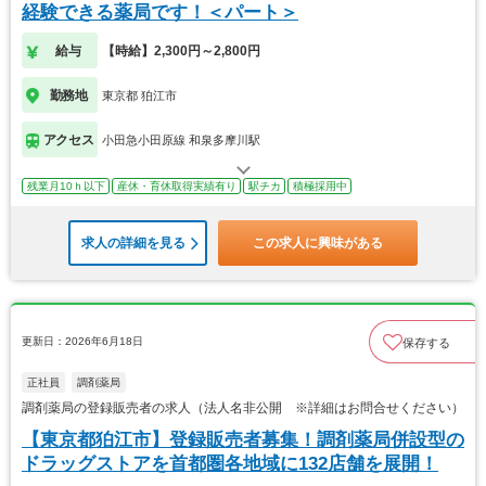
経験できる薬局です！＜パート＞
給与
【時給】2,300円～2,800円
勤務地
東京都 狛江市
アクセス
小田急小田原線 和泉多摩川駅
残業月10ｈ以下
産休・育休取得実績有り
駅チカ
積極採用中
求人の詳細を見る
この求人に興味がある
更新日：2026年6月18日
保存する
正社員
調剤薬局
調剤薬局の登録販売者の求人（法人名非公開 ※詳細はお問合せください）
【東京都狛江市】登録販売者募集！調剤薬局併設型の
ドラッグストアを首都圏各地域に132店舗を展開！