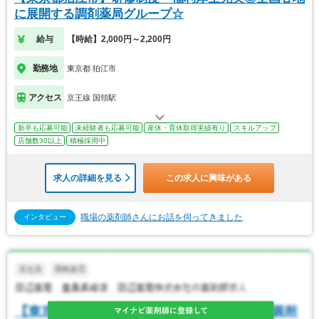
に展開する調剤薬局グループ☆
給与
【時給】2,000円～2,200円
勤務地
東京都 狛江市
アクセス
京王線 国領駅
新卒も応募可能
未経験者も応募可能
産休・育休取得実績有り
スキルアップ
店舗数30以上
積極採用中
求人の詳細を見る
この求人に興味がある
職場の薬剤師さんにお話を伺ってきました
インタビュー