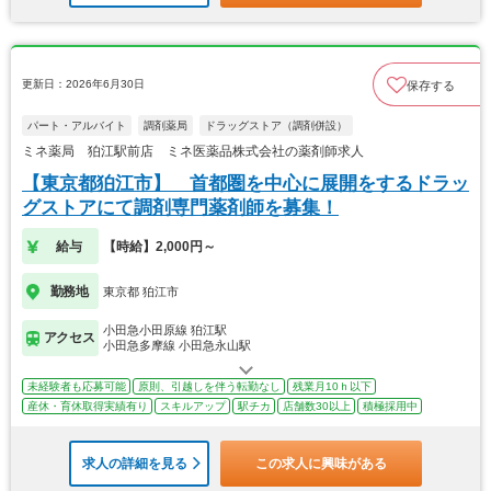
更新日：2026年6月30日
保存する
パート・アルバイト
調剤薬局
ドラッグストア（調剤併設）
ミネ薬局 狛江駅前店 ミネ医薬品株式会社の薬剤師求人
【東京都狛江市】 首都圏を中心に展開をするドラッ
グストアにて調剤専門薬剤師を募集！
給与
【時給】2,000円～
勤務地
東京都 狛江市
小田急小田原線 狛江駅
アクセス
小田急多摩線 小田急永山駅
未経験者も応募可能
原則、引越しを伴う転勤なし
残業月10ｈ以下
産休・育休取得実績有り
スキルアップ
駅チカ
店舗数30以上
積極採用中
求人の詳細を見る
この求人に興味がある