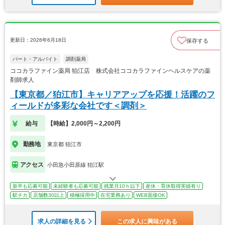
更新日：2026年6月18日
保存する
パート・アルバイト
調剤薬局
ココカラファイン薬局 狛江店 株式会社ココカラファインヘルスケアの薬
剤師求人
【東京都／狛江市】キャリアアップを応援！活躍のフ
ィールドが多彩な会社です＜調剤＞
給与
【時給】2,000円～2,200円
勤務地
東京都 狛江市
アクセス
小田急小田原線 狛江駅
新卒も応募可能
未経験者も応募可能
残業月10ｈ以下
産休・育休取得実績有り
駅チカ
店舗数30以上
積極採用中
在宅業務あり
WEB面接OK
求人の詳細を見る
この求人に興味がある