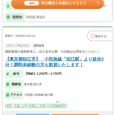
更新日：2024年11月11日
保存する
パート・アルバイト
調剤薬局
調剤薬局の薬剤師求人（法人名非公開 ※詳細はお問合せください）
【東京都狛江市】 小田急線「狛江駅」より徒歩3
分！調剤未経験の方も歓迎いたします！
給与
【時給】2,200円～2,700円
勤務地
東京都 狛江市
アクセス
小田急小田原線 狛江駅
原則、引越しを伴う転勤なし
駅チカ
積極採用中