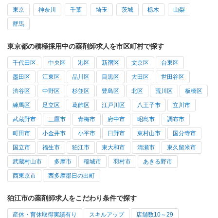
東京
神奈川
千葉
埼玉
茨城
栃木
山梨
群馬
東京都の積極採用中の薬剤師求人を市区町村で探す
千代田区
中央区
港区
新宿区
文京区
台東区
墨田区
江東区
品川区
目黒区
大田区
世田谷区
渋谷区
中野区
杉並区
豊島区
北区
荒川区
板橋区
練馬区
足立区
葛飾区
江戸川区
八王子市
立川市
武蔵野市
三鷹市
青梅市
府中市
昭島市
調布市
町田市
小金井市
小平市
日野市
東村山市
国分寺市
国立市
福生市
狛江市
東大和市
清瀬市
東久留米市
武蔵村山市
多摩市
稲城市
羽村市
あきる野市
西東京市
西多摩郡日の出町
狛江市の薬剤師求人をこだわり条件で探す
産休・育休取得実績有り
スキルアップ
店舗数10～29