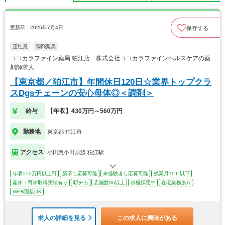
更新日：2026年7月4日
保存する
正社員
調剤薬局
ココカラファイン薬局 狛江店 株式会社ココカラファインヘルスケアの薬
剤師求人
【東京都／狛江市】年間休日120日☆業界トップクラ
スDgsチェーンの安心母体◎＜調剤＞
給与
【年収】430万円～560万円
勤務地
東京都 狛江市
アクセス
小田急小田原線 狛江駅
年収550万円以上可
新卒も応募可能
未経験者も応募可能
残業月10ｈ以下
産休・育休取得実績有り
駅チカ
店舗数30以上
積極採用中
在宅業務あり
WEB面接OK
求人の詳細を見る
この求人に興味がある