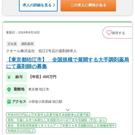
求人の詳細を見る
この求人に興味がある
更新日：2026年6月18日
保存する
正社員
調剤薬局
クオール株式会社 狛江2号店の薬剤師求人
【東京都狛江市】 全国規模で展開する大手調剤薬局
にて薬剤師の募集
給与
【年収】400万円
勤務地
東京都 狛江市
アクセス
小田急小田原線 狛江駅
年収400万円以上可
新卒も応募可能
未経験者も応募可能
原則、引越しを伴う転勤なし
残業月10ｈ以下
住宅補助（手当）あり
産休・育休取得実績有り
スキルアップ
駅チカ
店舗数30以上
積極採用中
年間休日120日以上