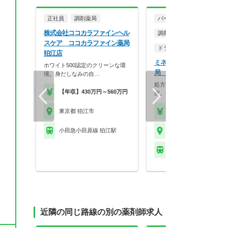
正社員
調剤薬局
パート・アルバイト
株式会社ココカラファインヘル
調剤薬局
スケア ココカラファイン薬局
ドラッグストア（調剤併設
狛江店
ミネ医薬品株式会社 ミネ
ホワイト500認定のクリーンな環
局 狛江駅前店
境。身だしなみの自…
処方箋がなくても、頼られる
【年収】430万円～560万円
所。街の『相談役』とし…
東京都 狛江市
【時給】2,000円～
小田急小田原線 狛江駅
東京都 狛江市
小田急小田原線 狛江駅
近隣の同じ路線の別の薬剤師求人