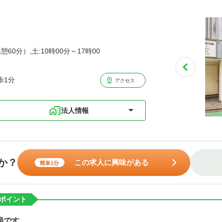
憩60分）,土:10時00分～17時00
歩1分
アクセス
法人情報
か？
この求人に興味がある
簡単1分
ポイント
局です。