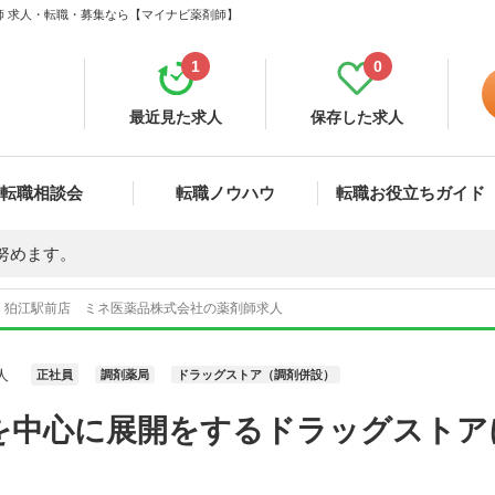
師 求人・転職・募集なら【マイナビ薬剤師】
1
0
最近見た求人
保存した求人
転職相談会
転職ノウハウ
転職お役立ちガイド
努めます。
 狛江駅前店 ミネ医薬品株式会社の薬剤師求人
人
正社員
調剤薬局
ドラッグストア（調剤併設）
を中心に展開をするドラッグストア