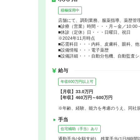
積極採用中
店舗にて、調剤業務、服薬指導、薬歴管
■診療（営業）時間・・・月～金／10:00～19
■休診（定休）日・・・日曜日、祝日
※2024年11月時点
■応需科目・・・内科、皮膚科、眼科、他
■設備情報・・・電子薬歴
■設備詳細・・・自動分包機、自動監査シ
給与
年収600万円以上可
【月収】33.0万円
【年収】460万円～600万円
※年齢、経験、能力を考慮のうえ、同社
手当
住宅補助（手当）あり
通勤手当(全額支給) 残業手当(1日8時