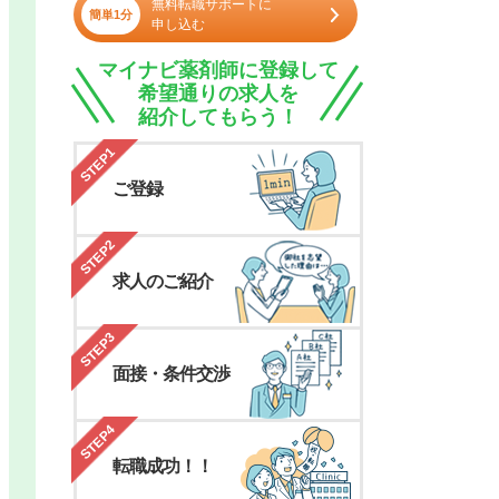
無料転職サポートに
簡単1分
申し込む
マイナビ薬剤師に登録して
希望通りの求人を
紹介してもらう！
STEP1
ご登録
STEP2
求人のご紹介
STEP3
面接・条件交渉
STEP4
転職成功！！