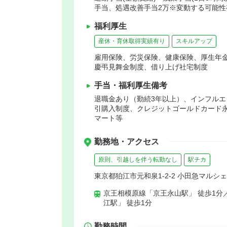
手当、処遇改善手当2万※変動する可能性
福利厚生
産休・育休取得実績有り
スキルアップ
雇用保険、労災保険、健康保険、厚生年
慶弔見舞金制度、借り上げ社宅制度
手当・福利厚生備考
退職金あり（勤続3年以上）、インフル
引購入制度、クレジットゴールドカード
マート等
勤務地・アクセス
原則、引越しを伴う転勤なし
駅チカ
東京都狛江市元和泉1-2-2 小田急マルシ
京王相模原線「京王永山駅」 徒歩1分
江駅」 徒歩1分
勤務時間