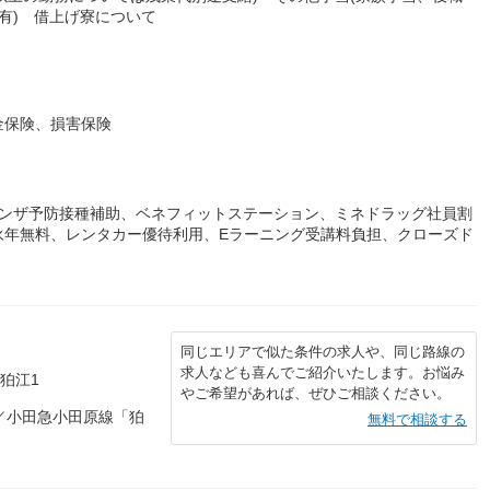
有) 借上げ寮について
金保険、損害保険
エンザ予防接種補助、ベネフィットステーション、ミネドラッグ社員割
永年無料、レンタカー優待利用、Eラーニング受講料負担、クローズド
同じエリアで似た条件の求人や、同じ路線の
求人なども喜んでご紹介いたします。お悩み
ェ狛江1
やご希望があれば、ぜひご相談ください。
／小田急小田原線「狛
無料で相談する