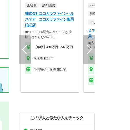
正社員
調剤薬局
パート・アルバイト
株式会社ココカラファインヘル
調剤薬局
スケア ココカラファイン薬局
ドラッグストア（調剤併設
狛江店
ミネ医薬品株式会社 ミネ
ホワイト500認定のクリーンな環
局 狛江駅前店
境。身だしなみの自…
処方箋がなくても、頼られる
【年収】430万円～560万円
所。街の『相談役』とし…
東京都 狛江市
【時給】2,000円～
小田急小田原線 狛江駅
東京都 狛江市
小田急小田原線 狛江駅
この求人と似た求人をチェック