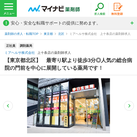
!
安心・安全な転職サポートの提供に努めます。
薬剤師の求人・転職TOP
東京都
北区
ミアヘルサ株式会社 上十条店の薬剤師求人
正社員
調剤薬局
ミアヘルサ株式会社
上十条店の薬剤師求人
【東京都北区】 最寄り駅より徒歩3分◎人気の総合病
院の門前を中心に展開している薬局です！