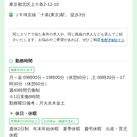
東京都北区上十条2-12-10
ＪＲ埼京線「十条(東京)駅」 徒歩3分
同じエリアで似た条件の求人や、同じ路線の求人なども喜んでご紹
介いたします。お悩みやご希望があれば、ぜひご相談ください。
無料で相談する
勤務時間
残業月10ｈ以下
月～金:09時00分～19時00分（休憩60分）,土:08時30分～17
時30分（休憩60分）
週40時間労働制
※1日実働8時間
勤務曜日備考：月火水木金土
休日・休暇
年間休日120日以上
土日休み（相談可含む）
週休2日制 年末年始休暇 夏季休暇 慶弔休暇 出産・育児
休暇