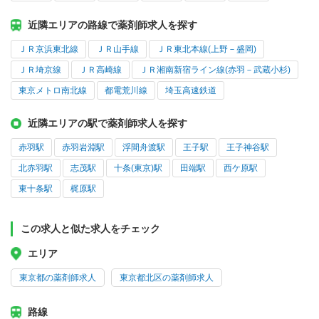
近隣エリアの路線で薬剤師求人を探す
ＪＲ京浜東北線
ＪＲ山手線
ＪＲ東北本線(上野－盛岡)
ＪＲ埼京線
ＪＲ高崎線
ＪＲ湘南新宿ライン線(赤羽－武蔵小杉)
東京メトロ南北線
都電荒川線
埼玉高速鉄道
近隣エリアの駅で薬剤師求人を探す
赤羽駅
赤羽岩淵駅
浮間舟渡駅
王子駅
王子神谷駅
北赤羽駅
志茂駅
十条(東京)駅
田端駅
西ケ原駅
東十条駅
梶原駅
この求人と似た求人をチェック
エリア
東京都の薬剤師求人
東京都北区の薬剤師求人
路線