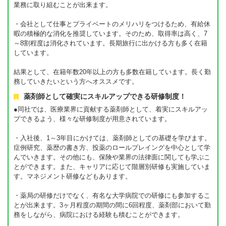
業務に取り組むことが出来ます。
・会社として仕事とプライベートのメリハリをつけるため、有給休
暇の積極的な消化を推奨しています。そのため、取得率は高く、7
～8割程度は消化されています。長期旅行に出かける方も多く在籍
しています。
結果として、在籍年数20年以上の方も多数在籍しています。長く勤
務していきたいという方へオススメです。
薬剤師として確実にスキルアップできる研修制度！
●同社では、医療業界に貢献する薬剤師として、着実にスキルアッ
プできるよう、様々な研修制度が用意されています。
・入社後、1～3年目にかけては、薬剤師としての基礎を学びます。
症例研究、薬歴の書き方、投薬のロールプレイングを中心として学
んでいきます。その他にも、保険や業界の法律面に関しても学ぶこ
とができます。また、キャリアに応じて階層別研修も実施していま
す。マネジメント研修などもあります。
・薬局の研修だけでなく、有名な大学病院での研修にも参加するこ
とが出来ます。3ヶ月程度の期間の間に6回程度、薬剤部において勤
務をしながら、病院における経験も積むことができます。