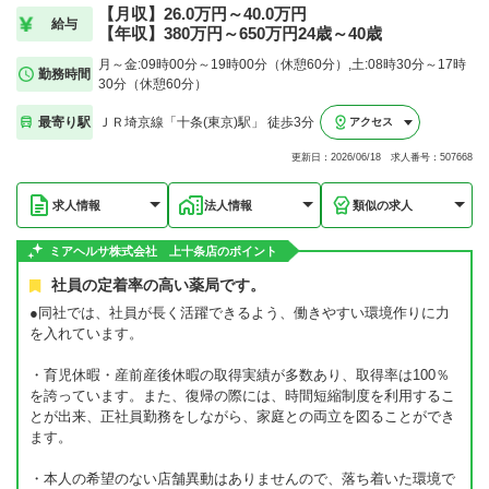
【月収】26.0万円～40.0万円
給与
【年収】380万円～650万円24歳～40歳
月～金:09時00分～19時00分（休憩60分）,土:08時30分～17時
勤務時間
30分（休憩60分）
最寄り駅
ＪＲ埼京線「十条(東京)駅」 徒歩3分
アクセス
更新日：2026/06/18 求人番号：507668
求人情報
法人情報
類似の求人
ミアヘルサ株式会社 上十条店のポイント
社員の定着率の高い薬局です。
●同社では、社員が長く活躍できるよう、働きやすい環境作りに力
を入れています。
・育児休暇・産前産後休暇の取得実績が多数あり、取得率は100％
を誇っています。また、復帰の際には、時間短縮制度を利用するこ
とが出来、正社員勤務をしながら、家庭との両立を図ることができ
ます。
・本人の希望のない店舗異動はありませんので、落ち着いた環境で