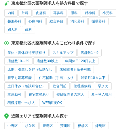
東京都北区の薬剤師求人を処方科目で探す
内科
外科
皮膚科
耳鼻科
眼科
精神科
小児科
整形外科
心療内科
総合科目
消化器科
循環器科
婦人科
歯科
東京都北区の薬剤師求人をこだわり条件で探す
産休・育休取得実績有り
スキルアップ
店舗数1～9
店舗数10～29
店舗数30以上
年間休日120日以上
原則、引越しを伴う転勤なし
未経験者も応募可能
新卒も応募可能
住宅補助（手当）あり
残業月10ｈ以下
土日休み（相談可含む）
総合門前
管理職候補
駅チカ
車通勤可
在宅業務あり
登録販売者の求人
夏～秋入職可
積極採用中の求人
WEB面接OK
近隣エリアで薬剤師求人を探す
中野区
杉並区
豊島区
荒川区
板橋区
練馬区