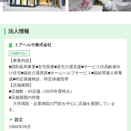
法人情報
ミアヘルサ株式会社
店舗数30以上
【事業内容】
■調剤薬局事業■在宅医療■居宅介護支援■サービス付高齢者向
け住宅■福祉介護用具■ホームヘルプサービス■福祉関連人材養
成■特定保健検診、特定保健指導
【店舗展開】
■店舗数：43店舗（2025年度時点）
■店舗展開の特徴
大学病院・企業病院の門前を中心に店舗を展開していま
す。
設立
1984年09月