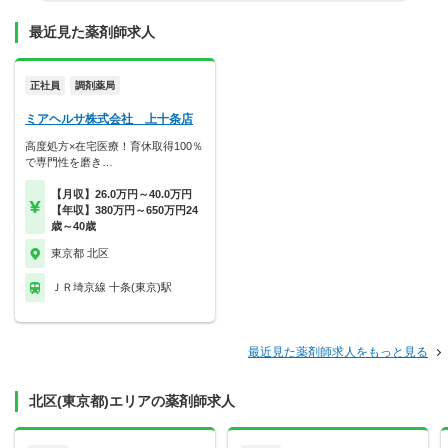
最近見た薬剤師求人
正社員
調剤薬局
ミアヘルサ株式会社 上十条店
高度処方×在宅医療！育休取得100％
で専門性を磨き…
【月収】26.0万円～40.0万円
【年収】380万円～650万円24
歳～40歳
東京都 北区
ＪＲ埼京線 十条(東京)駅
最近見た薬剤師求人をもっと見る
北区(東京都)エリアの薬剤師求人