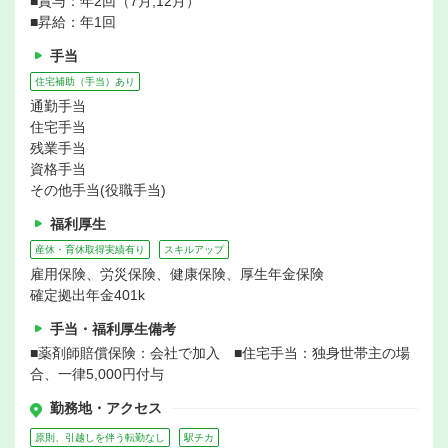
■賞与：年2回（7月,12月）
■昇給：年1回
手当
住宅補助（手当）あり
通勤手当
住宅手当
残業手当
資格手当
その他手当(役職手当)
福利厚生
産休・育休取得実績有り
スキルアップ
雇用保険、労災保険、健康保険、厚生年金保険
確定拠出年金401k
手当・福利厚生備考
■薬剤師賠償保険：会社で加入 ■住宅手当：独身世帯主の場
合、一律5,000円付与
勤務地・アクセス
原則、引越しを伴う転勤なし
駅チカ