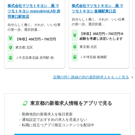
株式会社マツモトキヨシ 薬 マ
株式会社マツモトキヨシ 薬 マ
ツモトキヨシ matsukiyoLAB 赤
ツモトキヨシ 板橋駅東口店
羽東口駅前店
自分らしく働く。それが、いい仕事
の第一歩。選択的週…
自分らしく働く。それが、いい仕事
の第一歩。選択的週…
【年収】458万円～700万円※
経験を考慮し決定いたします
【年収】458万円～700万円
東京都 北区
東京都 北区
ＪＲ埼京線 板橋駅
ＪＲ京浜東北線 赤羽駅 他
近隣の同じ路線の別の薬剤師求人をもっと見る
東京都の新着求人情報をアプリで見る
勤務地別の新着求人を毎日更新
通知設定でおすすめの求人を見逃さない
転職に役立つアプリ限定コンテンツを配信中