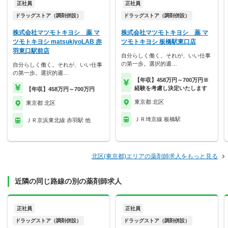
正社員
正社員
ドラッグストア（調剤併設）
ドラッグストア（調剤併設）
株式会社マツモトキヨシ 薬 マ
株式会社マツモトキヨシ 薬 マ
ツモトキヨシ matsukiyoLAB 赤
ツモトキヨシ 板橋駅東口店
羽東口駅前店
自分らしく働く。それが、いい仕事
の第一歩。選択的週…
自分らしく働く。それが、いい仕事
の第一歩。選択的週…
【年収】458万円～700万円※
経験を考慮し決定いたします
【年収】458万円～700万円
東京都 北区
東京都 北区
ＪＲ埼京線 板橋駅
ＪＲ京浜東北線 赤羽駅 他
北区(東京都)エリアの薬剤師求人をもっと見る
近隣の同じ路線の別の薬剤師求人
正社員
正社員
ドラッグストア（調剤併設）
ドラッグストア（調剤併設）