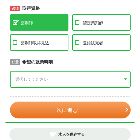
取得資格
必須
必須
薬剤師
認定薬剤師
薬剤師取得見込
登録販売者
取得予定年
希望の就業時期
必須
任意
年 3月
次に進む
求人を保存する