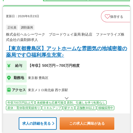
更新日：2026年6月23日
保存する
正社員
調剤薬局
株式会社ヘルシーワーク ブロードウェイ薬局 駒込店 ファーマライズ株
式会社の薬剤師求人
【東京都豊島区】アットホームな雰囲気の地域密着の
薬局です◎福利厚生充実♪
給与
【年収】500万円～700万円程度
勤務地
東京都 豊島区
アクセス
東京メトロ南北線 西ケ原駅
年収700万円以上可
未経験者も応募可能
原則、引越しを伴う転勤なし
産休・育休取得実績有り
スキルアップ
駅チカ
店舗数30以上
積極採用中
求人の詳細を見る
この求人に興味がある