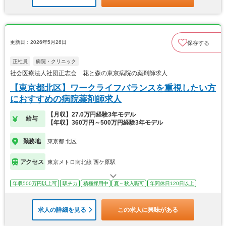
更新日：2026年5月26日
保存する
正社員
病院・クリニック
社会医療法人社団正志会 花と森の東京病院の薬剤師求人
【東京都北区】ワークライフバランスを重視したい方
におすすめの病院薬剤師求人
【月収】27.0万円経験3年モデル
給与
【年収】360万円～500万円経験3年モデル
勤務地
東京都 北区
アクセス
東京メトロ南北線 西ケ原駅
年収500万円以上可
駅チカ
積極採用中
夏～秋入職可
年間休日120日以上
求人の詳細を見る
この求人に興味がある