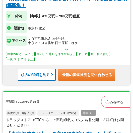
師募集！
給与
【年収】450万円～500万円程度
勤務地
東京都 北区
ＪＲ京浜東北線 上中里駅
アクセス
東京メトロ南北線 西ケ原駅…ほか
年収500万円以上可
原則、引越しを伴う転勤なし
駅チカ
夏～秋入職可
年間休日120日以上
求人の詳細を見る
最新の募集状況を問い合わせる
更新日：2026年7月15日
保存する
契約社員・嘱託社員
ドラッグストア（OTCのみ）
募集停止
ドラッグストア（OTCのみ）の薬剤師求人（法人名非公開 ※詳細はお問
合せください）