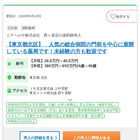
更新日：2026年6月18日
保存する
正社員
調剤薬局
ミアヘルサ株式会社 西ヶ原店の薬剤師求人
【東京都北区】 人気の総合病院の門前を中心に展開
している薬局です！未経験の方も歓迎です
【月収】26.0万円～40.0万円
給与
【年収】380万円～650万円24歳～40歳
勤務地
東京都 北区
ＪＲ京浜東北線 上中里駅
アクセス
東京メトロ南北線 西ケ原駅
年収650万円以上可
原則、引越しを伴う転勤なし
土日休み（相談可含む）
残業月10ｈ以下
住宅補助（手当）あり
産休・育休取得実績有り
総合門前
スキルアップ
駅チカ
店舗数30以上
積極採用中
夏～秋入職可
年間休日120日以上
求人の詳細を見る
この求人に興味がある