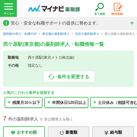
!
安心・安全な転職サポートの提供に努めます。
薬剤師の求人・転職TOP
東京都の薬剤師求人
北区の薬剤師求人
西ケ原駅の薬剤師求人
西ケ原駅(東京都)の薬剤師求人・転職情報一覧
勤務地
西ケ原駅(東京メトロ南北線)
その他
指定なし
条件を変更する
人気のこだわり条件を追加する
残業月10ｈ以下
年間休日120日以上
土日休み（相談可含
7
件の薬剤師求人
※ 非公開求人を除く
おすすめ順
新着順
給与順