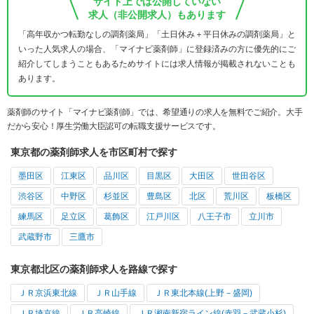
サイト上では公開していない
求人（非公開求人）もあります
「高年収かつ転勤なしの調剤薬局」「土日休み＋平日休みの調剤薬局」と
いった人気求人の場合、「マイナビ薬剤師」に登録済みの方に優先的にご
紹介してしまうこともあるためサイトには求人情報が掲載されないことも
あります。
薬剤師のサイト「マイナビ薬剤師」では、希望通りの求人を無料でご紹介。大手
だから安心！厚生労働大臣認可の転職支援サービスです。
東京都の薬剤師求人を市区町村で探す
墨田区
江東区
品川区
目黒区
大田区
世田谷区
渋谷区
中野区
杉並区
豊島区
北区
荒川区
板橋区
練馬区
足立区
葛飾区
江戸川区
八王子市
立川市
武蔵野市
三鷹市
東京都北区の薬剤師求人を路線で探す
ＪＲ京浜東北線
ＪＲ山手線
ＪＲ東北本線(上野－盛岡)
ＪＲ埼京線
ＪＲ高崎線
ＪＲ湘南新宿ライン線(赤羽－武蔵小杉)