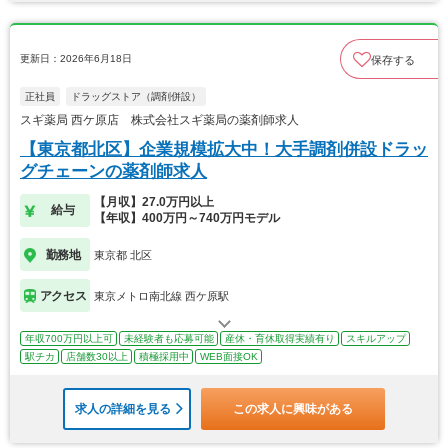
更新日：2026年6月18日
保存する
正社員
ドラッグストア（調剤併設）
スギ薬局 西ケ原店 株式会社スギ薬局の薬剤師求人
【東京都北区】企業規模拡大中！大手調剤併設ドラッ
グチェーンの薬剤師求人
【月収】27.0万円以上
給与
【年収】400万円～740万円モデル
勤務地
東京都 北区
アクセス
東京メトロ南北線 西ケ原駅
年収700万円以上可
未経験者も応募可能
産休・育休取得実績有り
スキルアップ
駅チカ
店舗数30以上
積極採用中
WEB面接OK
求人の詳細を見る
この求人に興味がある