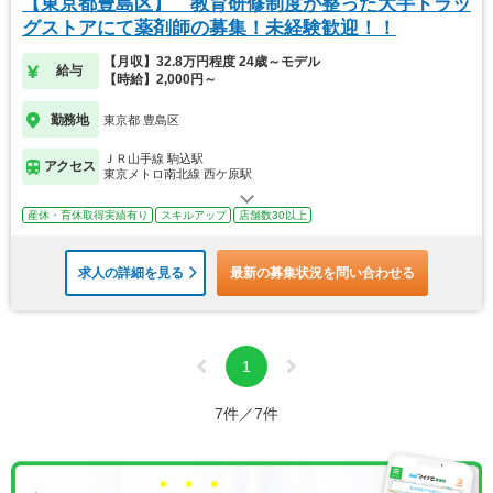
【東京都豊島区】 教育研修制度が整った大手ドラッ
グストアにて薬剤師の募集！未経験歓迎！！
【月収】32.8万円程度 24歳～モデル
給与
【時給】2,000円～
勤務地
東京都 豊島区
ＪＲ山手線 駒込駅
アクセス
東京メトロ南北線 西ケ原駅
産休・育休取得実績有り
スキルアップ
店舗数30以上
求人の詳細を見る
最新の募集状況を問い合わせる
1
7件／7件