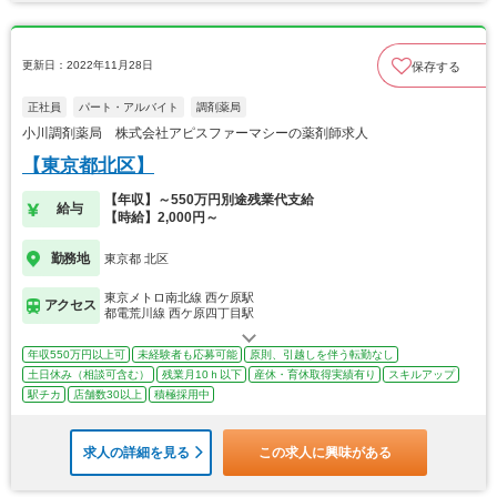
更新日：2022年11月28日
保存する
正社員
パート・アルバイト
調剤薬局
小川調剤薬局 株式会社アピスファーマシーの薬剤師求人
【東京都北区】
【年収】～550万円別途残業代支給
給与
【時給】2,000円～
勤務地
東京都 北区
東京メトロ南北線 西ケ原駅
アクセス
都電荒川線 西ケ原四丁目駅
年収550万円以上可
未経験者も応募可能
原則、引越しを伴う転勤なし
土日休み（相談可含む）
残業月10ｈ以下
産休・育休取得実績有り
スキルアップ
駅チカ
店舗数30以上
積極採用中
求人の詳細を見る
この求人に興味がある