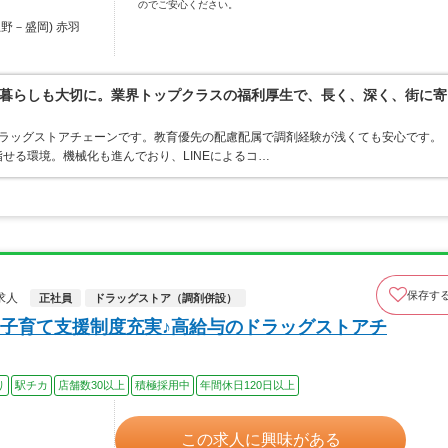
のでご安心ください。
野－盛岡) 赤羽
暮らしも大切に。業界トップクラスの福利厚生で、長く、深く、街に寄
うドラッグストアチェーンです。教育優先の配慮配属で調剤経験が浅くても安心です。
せる環境。機械化も進んでおり、LINEによるコ…
保存す
求人
正社員
ドラッグストア（調剤併設）
子育て支援制度充実♪高給与のドラッグストアチ
り
駅チカ
店舗数30以上
積極採用中
年間休日120日以上
この求人に興味がある