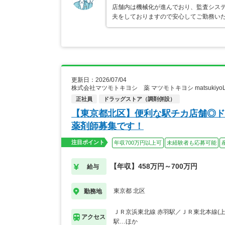
店舗内は機械化が進んでおり、監査シス
夫をしておりますので安心してご勤務い
更新日：2026/07/04
株式会社マツモトキヨシ 薬 マツモトキヨシ matsukiy
正社員
ドラッグストア（調剤併設）
【東京都北区】便利な駅チカ店舗◎ド
薬剤師募集です！
注目ポイント
年収700万円以上可
未経験者も応募可能
【年収】458万円～700万円
給与
東京都 北区
勤務地
ＪＲ京浜東北線 赤羽駅／ＪＲ東北本線(上
アクセス
駅…ほか