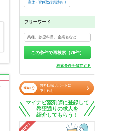
産休・育休取得実績有り
フリーワード
この条件で再検索（
78
件）
検索条件を保存する
無料転職サポートに
る
簡単1分
申し込む
マイナビ薬剤師に登録して
希望通りの求人を
紹介してもらう！
STEP1