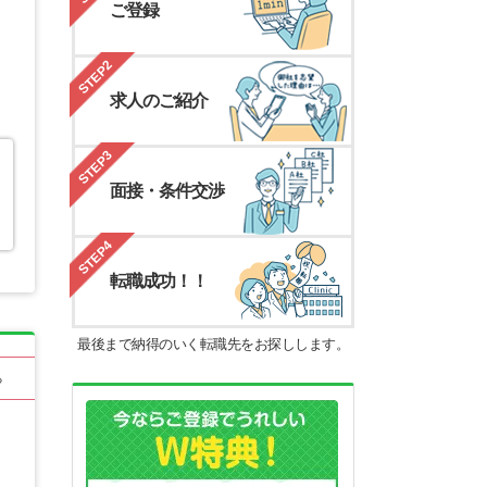
ご登録
STEP2
求人のご紹介
STEP3
面接・条件交渉
STEP4
転職成功！！
最後まで納得のいく転職先をお探しします。
る