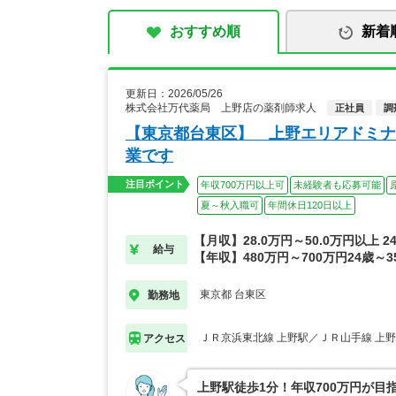
おすすめ順
新着
更新日：2026/05/26
株式会社万代薬局 上野店の薬剤師求人
正社員
調
【東京都台東区】 上野エリアドミナ
業です
注目ポイント
年収700万円以上可
未経験者も応募可能
夏～秋入職可
年間休日120日以上
【月収】28.0万円～50.0万円以上 
給与
【年収】480万円～700万円24歳～
東京都 台東区
勤務地
ＪＲ京浜東北線 上野駅／ＪＲ山手線 上
アクセス
上野駅徒歩1分！年収700万円が目