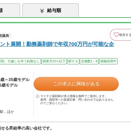
順
給与順
保存す
剤薬局
ント展開！勤務薬剤師で年収700万円が可能な企
原則、引越しを伴う転勤なし
残業月10ｈ以下
駅チカ
店舗数1～9
積極採用中
24歳～35歳モデル
この求人に興味がある
35歳モデル
マイナビ薬剤師が求人情報を無料でご提供します。
薬局・病院等への直接応募・問い合わせではありません
のでご安心ください。
野駅…ほか
指せる昇給率の高い会社です。