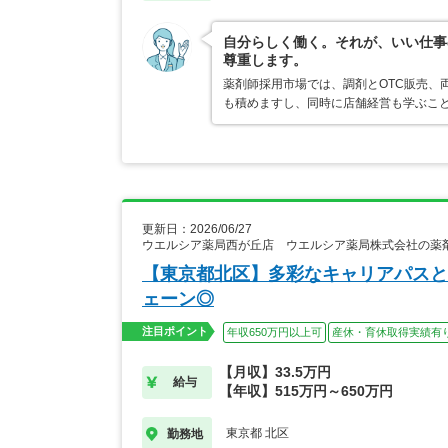
自分らしく働く。それが、いい仕事
尊重します。
薬剤師採用市場では、調剤とOTC販売、
も積めますし、同時に店舗経営も学ぶこ
更新日：2026/06/27
ウエルシア薬局西が丘店 ウエルシア薬局株式会社の薬
【東京都北区】多彩なキャリアパスと
ェーン◎
注目ポイント
年収650万円以上可
産休・育休取得実績有
【月収】33.5万円
給与
【年収】515万円～650万円
東京都 北区
勤務地