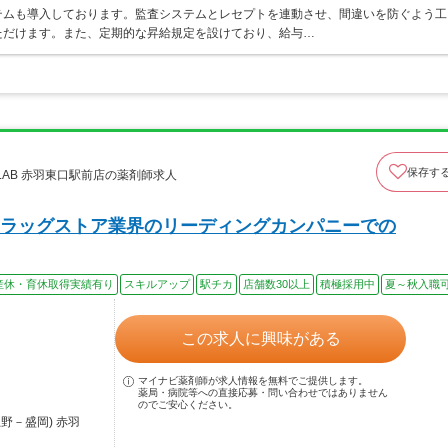
テムも導入しております。監査システムとレセプトを連動させ、間違いを防ぐよう工
ただけます。また、定期的な昇給規定を設けており、給与…
保存す
oLAB 赤羽東口駅前店の薬剤師求人
ラッグストア業界のリーディングカンパニーでの
産休・育休取得実績有り
スキルアップ
駅チカ
店舗数30以上
積極採用中
夏～秋入職
この求人に興味がある
マイナビ薬剤師が求人情報を無料でご提供します。
薬局・病院等への直接応募・問い合わせではありません
のでご安心ください。
野－盛岡) 赤羽