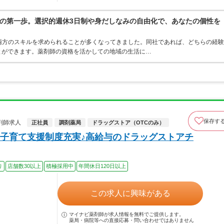
の第一歩。選択的週休3日制や身だしなみの自由化で、あなたの個性を
両方のスキルを求められることが多くなってきました。同社であれば、どちらの経験
とができます。薬剤師の資格を活かしての地域の生活に…
保存す
剤師求人
正社員
調剤薬局
ドラッグストア（OTCのみ）
子育て支援制度充実♪高給与のドラッグストアチ
り
店舗数30以上
積極採用中
年間休日120日以上
この求人に興味がある
マイナビ薬剤師が求人情報を無料でご提供します。
薬局・病院等への直接応募・問い合わせではありません