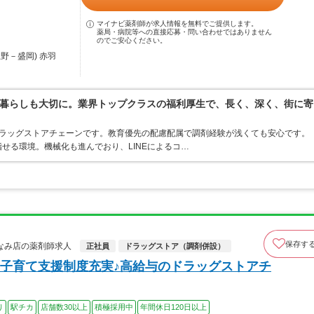
マイナビ薬剤師が求人情報を無料でご提供します。
薬局・病院等への直接応募・問い合わせではありません
のでご安心ください。
野－盛岡) 赤羽
暮らしも大切に。業界トップクラスの福利厚生で、長く、深く、街に寄
うドラッグストアチェーンです。教育優先の配慮配属で調剤経験が浅くても安心です。
せる環境。機械化も進んでおり、LINEによるコ…
保存す
なみ店の薬剤師求人
正社員
ドラッグストア（調剤併設）
子育て支援制度充実♪高給与のドラッグストアチ
り
駅チカ
店舗数30以上
積極採用中
年間休日120日以上