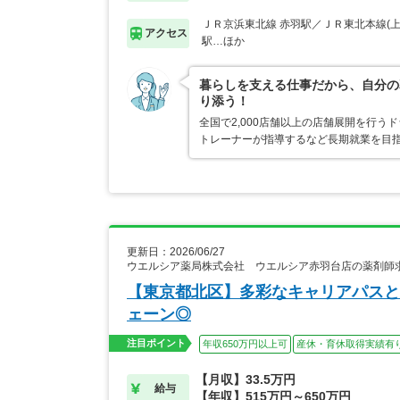
ＪＲ京浜東北線 赤羽駅／ＪＲ東北本線(上
アクセス
駅…ほか
暮らしを支える仕事だから、自分の
り添う！
全国で2,000店舗以上の店舗展開を行
トレーナーが指導するなど長期就業を目指
更新日：2026/06/27
ウエルシア薬局株式会社 ウエルシア赤羽台店の薬剤師
【東京都北区】多彩なキャリアパスと
ェーン◎
注目ポイント
年収650万円以上可
産休・育休取得実績有
【月収】33.5万円
給与
【年収】515万円～650万円