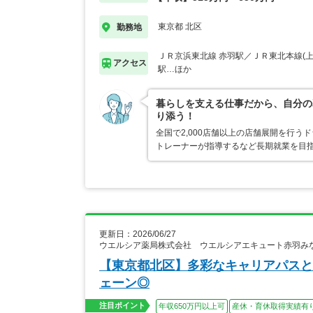
東京都 北区
勤務地
ＪＲ京浜東北線 赤羽駅／ＪＲ東北本線(上
アクセス
駅…ほか
暮らしを支える仕事だから、自分の
り添う！
全国で2,000店舗以上の店舗展開を行
トレーナーが指導するなど長期就業を目指
更新日：2026/06/27
ウエルシア薬局株式会社 ウエルシアエキュート赤羽み
【東京都北区】多彩なキャリアパスと
ェーン◎
注目ポイント
年収650万円以上可
産休・育休取得実績有