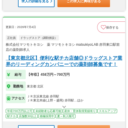
求人の詳細を見る
この求人に興味がある
更新日：2026年7月4日
保存する
正社員
ドラッグストア（調剤併設）
株式会社マツモトキヨシ 薬 マツモトキヨシ matsukiyoLAB 赤羽東口駅前
店の薬剤師求人
【東京都北区】便利な駅チカ店舗◎ドラッグストア業
界のリーディングカンパニーでの薬剤師募集です！
給与
【年収】458万円～700万円
勤務地
東京都 北区
ＪＲ京浜東北線 赤羽駅
アクセス
ＪＲ東北本線(上野－盛岡) 赤羽駅…ほか
年収700万円以上可
未経験者も応募可能
産休・育休取得実績有り
スキルアップ
駅チカ
店舗数30以上
積極採用中
夏～秋入職可