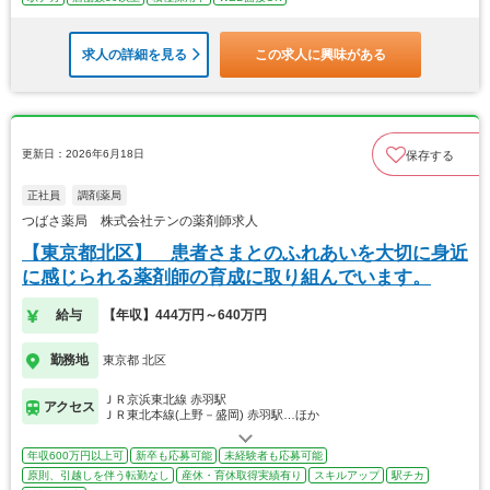
求人の詳細を見る
この求人に興味がある
更新日：2026年6月18日
保存する
正社員
調剤薬局
つばさ薬局 株式会社テンの薬剤師求人
【東京都北区】 患者さまとのふれあいを大切に身近
に感じられる薬剤師の育成に取り組んでいます。
給与
【年収】444万円～640万円
勤務地
東京都 北区
ＪＲ京浜東北線 赤羽駅
アクセス
ＪＲ東北本線(上野－盛岡) 赤羽駅…ほか
年収600万円以上可
新卒も応募可能
未経験者も応募可能
原則、引越しを伴う転勤なし
産休・育休取得実績有り
スキルアップ
駅チカ