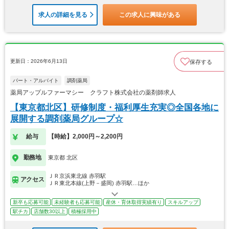
求人の詳細を見る
この求人に興味がある
更新日：2026年6月13日
保存する
パート・アルバイト
調剤薬局
薬局アップルファーマシー クラフト株式会社の薬剤師求人
【東京都北区】研修制度・福利厚生充実◎全国各地に
展開する調剤薬局グループ☆
給与
【時給】2,000円～2,200円
勤務地
東京都 北区
ＪＲ京浜東北線 赤羽駅
アクセス
ＪＲ東北本線(上野－盛岡) 赤羽駅…ほか
新卒も応募可能
未経験者も応募可能
産休・育休取得実績有り
スキルアップ
駅チカ
店舗数30以上
積極採用中