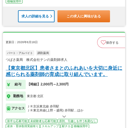
積極採用中
求人の詳細を見る
この求人に興味がある
更新日：2026年6月18日
保存する
パート・アルバイト
調剤薬局
つばさ薬局 株式会社テンの薬剤師求人
【東京都北区】患者さまとのふれあいを大切に身近に
感じられる薬剤師の育成に取り組んでいます。
給与
【時給】2,000円～2,300円
勤務地
東京都 北区
ＪＲ京浜東北線 赤羽駅
アクセス
ＪＲ東北本線(上野－盛岡) 赤羽駅…ほか
新卒も応募可能
未経験者も応募可能
原則、引越しを伴う転勤なし
産休・育休取得実績有り
スキルアップ
駅チカ
積極採用中