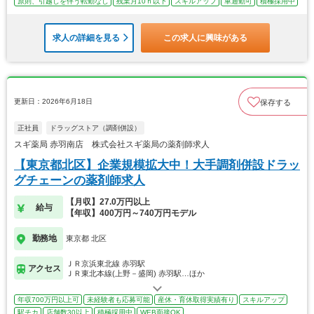
原則、引越しを伴う転勤なし
残業月10ｈ以下
スキルアップ
車通勤可
積極採用中
求人の詳細を見る
この求人に興味がある
更新日：2026年6月18日
保存する
正社員
ドラッグストア（調剤併設）
スギ薬局 赤羽南店 株式会社スギ薬局の薬剤師求人
【東京都北区】企業規模拡大中！大手調剤併設ドラッ
グチェーンの薬剤師求人
【月収】27.0万円以上
給与
【年収】400万円～740万円モデル
勤務地
東京都 北区
ＪＲ京浜東北線 赤羽駅
アクセス
ＪＲ東北本線(上野－盛岡) 赤羽駅…ほか
年収700万円以上可
未経験者も応募可能
産休・育休取得実績有り
スキルアップ
駅チカ
店舗数30以上
積極採用中
WEB面接OK