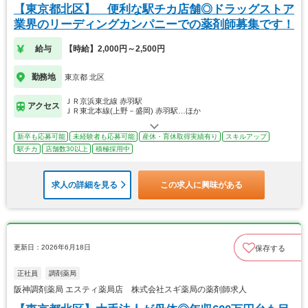
【東京都北区】 便利な駅チカ店舗◎ドラッグストア
業界のリーディングカンパニーでの薬剤師募集です！
給与
【時給】2,000円～2,500円
勤務地
東京都 北区
ＪＲ京浜東北線 赤羽駅
アクセス
ＪＲ東北本線(上野－盛岡) 赤羽駅…ほか
新卒も応募可能
未経験者も応募可能
産休・育休取得実績有り
スキルアップ
駅チカ
店舗数30以上
積極採用中
求人の詳細を見る
この求人に興味がある
更新日：2026年6月18日
保存する
正社員
調剤薬局
阪神調剤薬局 エスティ薬局店 株式会社スギ薬局の薬剤師求人