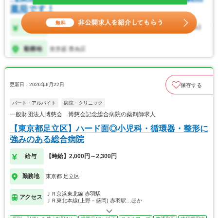
更新日：2026年6月22日
保存する
パート・アルバイト
病院・クリニック
一般財団法人博慈会 博慈会記念総合病院の薬剤師求人
【東京都足立区】ハード面◎小児科・循環器・整形に
強みのある総合病院
給与
【時給】2,000円～2,300円
勤務地
東京都 足立区
ＪＲ京浜東北線 赤羽駅
アクセス
ＪＲ東北本線(上野－盛岡) 赤羽駅…ほか