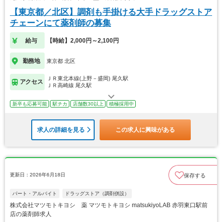
【東京都／北区】調剤も手掛ける大手ドラッグストア
チェーンにて薬剤師の募集
給与
【時給】2,000円～2,100円
勤務地
東京都 北区
ＪＲ東北本線(上野－盛岡) 尾久駅
アクセス
ＪＲ高崎線 尾久駅
新卒も応募可能
駅チカ
店舗数30以上
積極採用中
求人の詳細を見る
この求人に興味がある
更新日：2026年6月18日
保存する
パート・アルバイト
ドラッグストア（調剤併設）
株式会社マツモトキヨシ 薬 マツモトキヨシ matsukiyoLAB 赤羽東口駅前
店の薬剤師求人