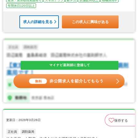
産休・育休取得実績有り
スキルアップ
駅チカ
店舗数30以上
積極採用中
年間休日120日以上
求人の詳細を見る
この求人に興味がある
更新日：2026年3月26日
保存する
正社員
調剤薬局