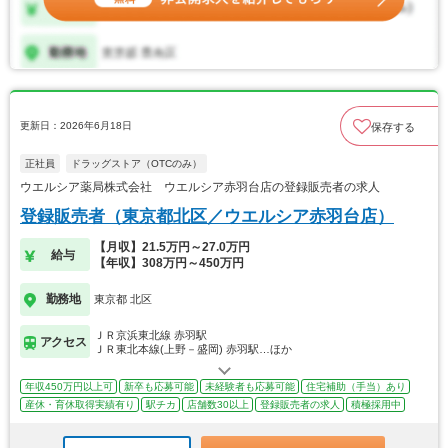
更新日：2026年6月18日
保存する
正社員
ドラッグストア（OTCのみ）
ウエルシア薬局株式会社 ウエルシア赤羽台店の登録販売者の求人
登録販売者（東京都北区／ウエルシア赤羽台店）
【月収】21.5万円～27.0万円
給与
【年収】308万円～450万円
勤務地
東京都 北区
ＪＲ京浜東北線 赤羽駅
アクセス
ＪＲ東北本線(上野－盛岡) 赤羽駅…ほか
年収450万円以上可
新卒も応募可能
未経験者も応募可能
住宅補助（手当）あり
産休・育休取得実績有り
駅チカ
店舗数30以上
登録販売者の求人
積極採用中