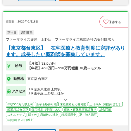
更新日：2026年6月18日
保存する
正社員
調剤薬局
ファーマライズ薬局 上野店 ファーマライズ株式会社の薬剤師求人
【東京都台東区】 在宅医療と教育制度に定評があり
ます。成長したい薬剤師を募集しています。
【月収】32.0万円
給与
【年収】450万円～550万円程度 30歳～モデル
勤務地
東京都 台東区
ＪＲ京浜東北線 上野駅
アクセス
ＪＲ山手線 上野駅…ほか
年収550万円以上可
新卒も応募可能
未経験者も応募可能
土日休み（相談可含む）
残業月10ｈ以下
住宅補助（手当）あり
産休・育休取得実績有り
総合門前
スキルアップ
駅チカ
店舗数30以上
積極採用中
夏～秋入職可
年間休日120日以上