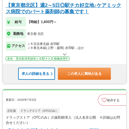
【東京都北区】週2～5日◎駅チカ好立地♪ケアミック
ス病院でのパート薬剤師の募集です！
給与
【時給】1,800円～
勤務地
東京都 北区
ＪＲ京浜東北線 赤羽駅
アクセス
ＪＲ東北本線(上野－盛岡) 赤羽駅…ほか
産休・育休取得実績有り
駅チカ
積極採用中
求人の詳細を見る
この求人に興味がある
更新日：2026年7月3日
保存する
正社員
ドラッグストア（OTCのみ）
ドラッグストア（OTCのみ）の薬剤師求人（法人名非公開 ※詳細はお問
合せください）