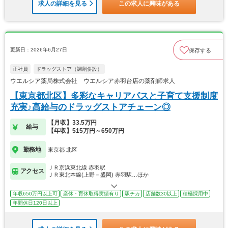
求人の詳細を見る
この求人に興味がある
更新日：2026年6月27日
保存する
正社員
ドラッグストア（調剤併設）
ウエルシア薬局株式会社 ウエルシア赤羽台店の薬剤師求人
【東京都北区】多彩なキャリアパスと子育て支援制度
充実♪高給与のドラッグストアチェーン◎
【月収】33.5万円
給与
【年収】515万円～650万円
勤務地
東京都 北区
ＪＲ京浜東北線 赤羽駅
アクセス
ＪＲ東北本線(上野－盛岡) 赤羽駅…ほか
年収650万円以上可
産休・育休取得実績有り
駅チカ
店舗数30以上
積極採用中
年間休日120日以上