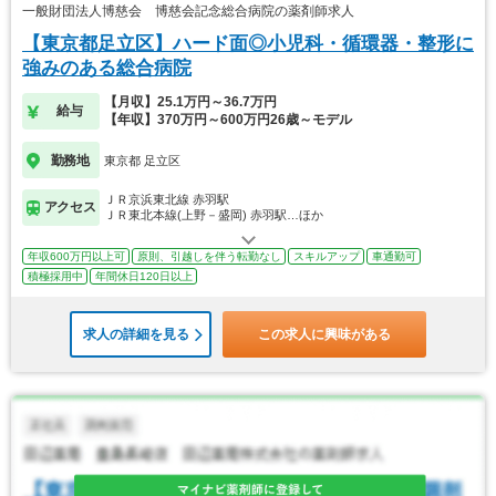
一般財団法人博慈会 博慈会記念総合病院の薬剤師求人
【東京都足立区】ハード面◎小児科・循環器・整形に
強みのある総合病院
【月収】25.1万円～36.7万円
給与
【年収】370万円～600万円26歳～モデル
勤務地
東京都 足立区
ＪＲ京浜東北線 赤羽駅
アクセス
ＪＲ東北本線(上野－盛岡) 赤羽駅…ほか
年収600万円以上可
原則、引越しを伴う転勤なし
スキルアップ
車通勤可
積極採用中
年間休日120日以上
求人の詳細を見る
この求人に興味がある