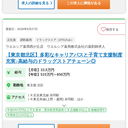
求人の詳細を見る
この求人に興味がある
更新日：2026年6月27日
保存する
正社員
調剤薬局
ドラッグストア（OTCのみ）
ウエルシア薬局西が丘店 ウエルシア薬局株式会社の薬剤師求人
【東京都北区】多彩なキャリアパスと子育て支援制度
充実♪高給与のドラッグストアチェーン◎
【月収】33.5万円
給与
【年収】515万円～650万円
勤務地
東京都 北区
ＪＲ京浜東北線 赤羽駅
アクセス
ＪＲ東北本線(上野－盛岡) 赤羽駅…ほか
年収650万円以上可
産休・育休取得実績有り
店舗数30以上
積極採用中
年間休日120日以上