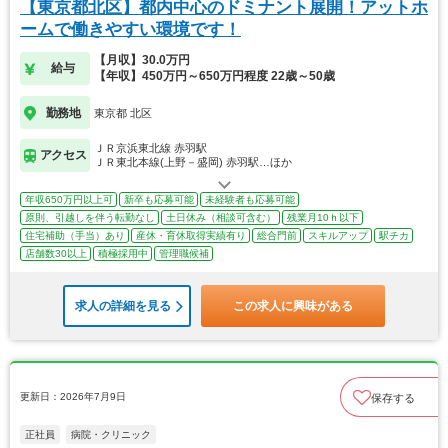
【東京都北区】都内中心のドミナント展開！アットホ
ームで働きやすい環境です！
【月収】30.0万円
給与
【年収】450万円～650万円程度 22歳～50歳
勤務地
東京都 北区
ＪＲ京浜東北線 赤羽駅
アクセス
ＪＲ東北本線(上野－盛岡) 赤羽駅…ほか
年収650万円以上可
新卒も応募可能
未経験者も応募可能
原則、引越しを伴う転勤なし
土日休み（相談可含む）
残業月10ｈ以下
住宅補助（手当）あり
産休・育休取得実績有り
総合門前
スキルアップ
駅チカ
店舗数30以上
積極採用中
管理職候補
求人の詳細を見る
この求人に興味がある
更新日：2026年7月9日
保存する
正社員
病院・クリニック