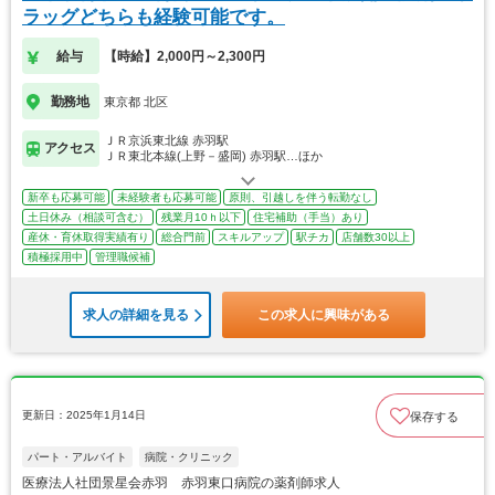
ラッグどちらも経験可能です。
給与
【時給】2,000円～2,300円
勤務地
東京都 北区
ＪＲ京浜東北線 赤羽駅
アクセス
ＪＲ東北本線(上野－盛岡) 赤羽駅…ほか
新卒も応募可能
未経験者も応募可能
原則、引越しを伴う転勤なし
土日休み（相談可含む）
残業月10ｈ以下
住宅補助（手当）あり
産休・育休取得実績有り
総合門前
スキルアップ
駅チカ
店舗数30以上
積極採用中
管理職候補
求人の詳細を見る
この求人に興味がある
更新日：2025年1月14日
保存する
パート・アルバイト
病院・クリニック
医療法人社団景星会赤羽 赤羽東口病院の薬剤師求人