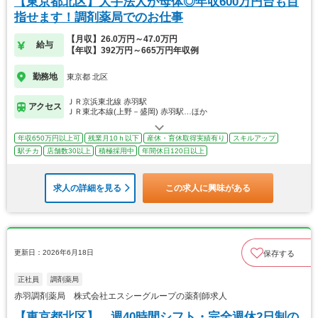
【東京都北区】大手法人が母体◎年収600万円台も目
指せます！調剤薬局でのお仕事
【月収】26.0万円～47.0万円
給与
【年収】392万円～665万円年収例
勤務地
東京都 北区
ＪＲ京浜東北線 赤羽駅
アクセス
ＪＲ東北本線(上野－盛岡) 赤羽駅…ほか
年収650万円以上可
残業月10ｈ以下
産休・育休取得実績有り
スキルアップ
駅チカ
店舗数30以上
積極採用中
年間休日120日以上
求人の詳細を見る
この求人に興味がある
更新日：2026年6月18日
保存する
正社員
調剤薬局
赤羽調剤薬局 株式会社エスシーグループの薬剤師求人
【東京都北区】 週40時間シフト・完全週休2日制の