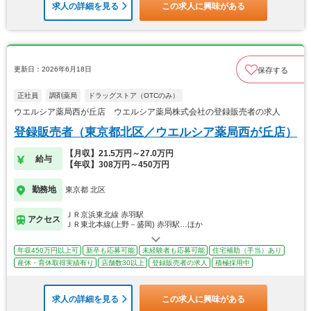
求人の詳細を見る
この求人に興味がある
更新日：2026年6月18日
保存する
正社員
調剤薬局
ドラッグストア（OTCのみ）
ウエルシア薬局西が丘店 ウエルシア薬局株式会社の登録販売者の求人
登録販売者（東京都北区／ウエルシア薬局西が丘店）
【月収】21.5万円～27.0万円
給与
【年収】308万円～450万円
勤務地
東京都 北区
ＪＲ京浜東北線 赤羽駅
アクセス
ＪＲ東北本線(上野－盛岡) 赤羽駅…ほか
年収450万円以上可
新卒も応募可能
未経験者も応募可能
住宅補助（手当）あり
産休・育休取得実績有り
店舗数30以上
登録販売者の求人
積極採用中
求人の詳細を見る
この求人に興味がある