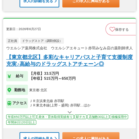
求人の詳細を見る
この求人に興味がある
更新日：2026年6月27日
保存する
正社員
ドラッグストア（調剤併設）
ウエルシア薬局株式会社 ウエルシアエキュート赤羽みなみ店の薬剤師求人
【東京都北区】多彩なキャリアパスと子育て支援制度
充実♪高給与のドラッグストアチェーン◎
【月収】33.5万円
給与
【年収】515万円～650万円
勤務地
東京都 北区
ＪＲ京浜東北線 赤羽駅
アクセス
ＪＲ東北本線(上野－盛岡) 赤羽駅…ほか
年収650万円以上可
産休・育休取得実績有り
駅チカ
店舗数30以上
積極採用中
年間休日120日以上
求人の詳細を見る
この求人に興味がある