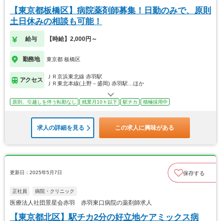
【東京都板橋区】病院薬剤師募集！日勤のみで、原則
土日休みの相談も可能！
給与
【時給】2,000円～
勤務地
東京都 板橋区
ＪＲ京浜東北線 赤羽駅
アクセス
ＪＲ東北本線(上野－盛岡) 赤羽駅…ほか
原則、引越しを伴う転勤なし
残業月10ｈ以下
駅チカ
積極採用中
求人の詳細を見る
この求人に興味がある
更新日：2025年5月7日
保存する
正社員
病院・クリニック
医療法人社団景星会赤羽 赤羽東口病院の薬剤師求人
【東京都北区】駅チカ2分の好立地ケアミックス病