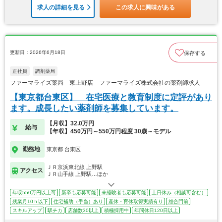
求人の詳細を見る
この求人に興味がある
更新日：2026年6月18日
保存する
正社員
調剤薬局
ファーマライズ薬局 東上野店 ファーマライズ株式会社の薬剤師求人
【東京都台東区】 在宅医療と教育制度に定評があり
ます。成長したい薬剤師を募集しています。
【月収】32.0万円
給与
【年収】450万円～550万円程度 30歳～モデル
勤務地
東京都 台東区
ＪＲ京浜東北線 上野駅
アクセス
ＪＲ山手線 上野駅…ほか
年収550万円以上可
新卒も応募可能
未経験者も応募可能
土日休み（相談可含む）
残業月10ｈ以下
住宅補助（手当）あり
産休・育休取得実績有り
総合門前
スキルアップ
駅チカ
店舗数30以上
積極採用中
年間休日120日以上