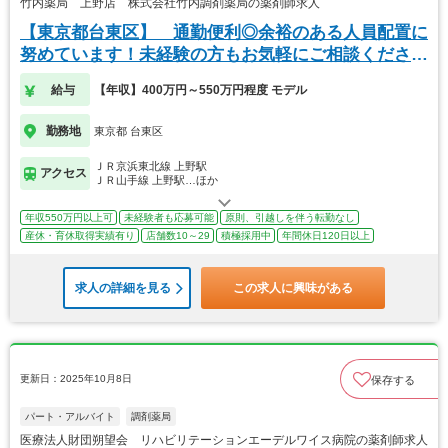
竹内薬局 上野店 株式会社竹内調剤薬局の薬剤師求人
【東京都台東区】 通勤便利◎余裕のある人員配置に
努めています！未経験の方もお気軽にご相談くださ
い！
給与
【年収】400万円～550万円程度 モデル
勤務地
東京都 台東区
ＪＲ京浜東北線 上野駅
アクセス
ＪＲ山手線 上野駅…ほか
年収550万円以上可
未経験者も応募可能
原則、引越しを伴う転勤なし
産休・育休取得実績有り
店舗数10～29
積極採用中
年間休日120日以上
求人の詳細を見る
この求人に興味がある
更新日：2025年10月8日
保存する
パート・アルバイト
調剤薬局
医療法人財団朔望会 リハビリテーションエーデルワイス病院の薬剤師求人