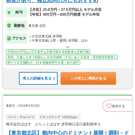
制度があり、独立志向の方にもおすすめ
【月収】25.0万円～37.5万円以上 モデル月収
給与
【年収】400万円～600万円程度 モデル年収
勤務地
東京都 北区
ＪＲ京浜東北線 赤羽駅
アクセス
ＪＲ東北本線(上野－盛岡) 赤羽駅…ほか
年収600万円以上可
新卒も応募可能
未経験者も応募可能
原則、引越しを伴う転勤なし
住宅補助（手当）あり
産休・育休取得実績有り
駅チカ
店舗数10～29
積極採用中
夏～秋入職可
求人の詳細を見る
この求人に興味がある
更新日：2026年5月15日
保存する
パート・アルバイト
ドラッグストア（OTCのみ）
株式会社ぱぱす どらっぐぱぱす 赤羽南口店の薬剤師求人
【東京都北区】都内中心のドミナント展開！調剤・ド