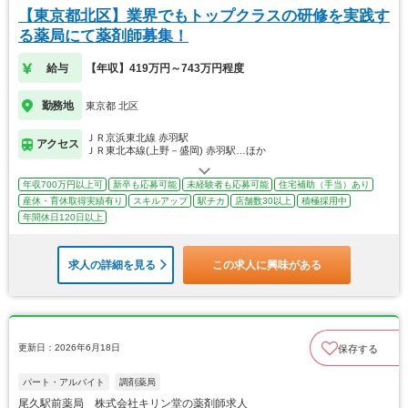
【東京都北区】業界でもトップクラスの研修を実践す
る薬局にて薬剤師募集！
給与
【年収】419万円～743万円程度
勤務地
東京都 北区
ＪＲ京浜東北線 赤羽駅
アクセス
ＪＲ東北本線(上野－盛岡) 赤羽駅…ほか
年収700万円以上可
新卒も応募可能
未経験者も応募可能
住宅補助（手当）あり
産休・育休取得実績有り
スキルアップ
駅チカ
店舗数30以上
積極採用中
年間休日120日以上
求人の詳細を見る
この求人に興味がある
更新日：2026年6月18日
保存する
パート・アルバイト
調剤薬局
尾久駅前薬局 株式会社キリン堂の薬剤師求人