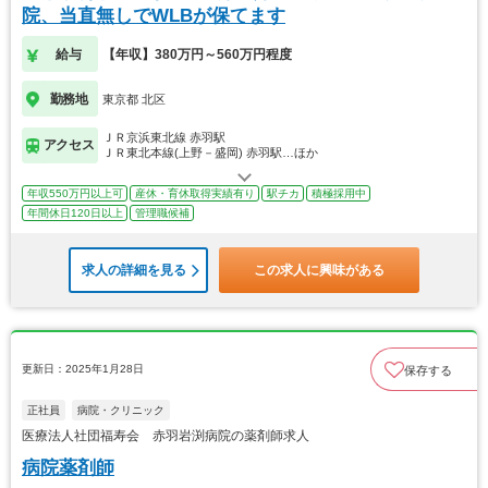
院、当直無しでWLBが保てます
給与
【年収】380万円～560万円程度
勤務地
東京都 北区
ＪＲ京浜東北線 赤羽駅
アクセス
ＪＲ東北本線(上野－盛岡) 赤羽駅…ほか
年収550万円以上可
産休・育休取得実績有り
駅チカ
積極採用中
年間休日120日以上
管理職候補
求人の詳細を見る
この求人に興味がある
更新日：2025年1月28日
保存する
正社員
病院・クリニック
医療法人社団福寿会 赤羽岩渕病院の薬剤師求人
病院薬剤師