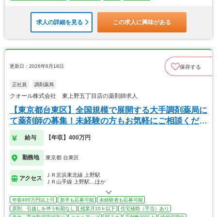
求人の詳細を見る
この求人に興味がある
更新日：2026年6月18日
保存する
正社員
調剤薬局
クオール株式会社 東上野五丁目店の薬剤師求人
【東京都台東区】全国規模で展開する大手調剤薬局に
て薬剤師の募集！未経験の方もお気軽にご相談くださ
い！
給与
【年収】400万円
勤務地
東京都 台東区
ＪＲ京浜東北線 上野駅
アクセス
ＪＲ山手線 上野駅…ほか
年収400万円以上可
新卒も応募可能
未経験者も応募可能
原則、引越しを伴う転勤なし
残業月10ｈ以下
住宅補助（手当）あり