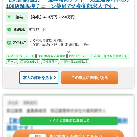
100店舗規模チェーン薬局での薬剤師求人です。
給与
【年収】420万円～550万円
勤務地
東京都 北区
ＪＲ京浜東北線 赤羽駅
アクセス
ＪＲ東北本線(上野－盛岡) 赤羽駅…ほか
年収550万円以上可
未経験者も応募可能
残業月10ｈ以下
産休・育休取得実績有り
駅チカ
店舗数30以上
積極採用中
年間休日120日以上
求人の詳細を見る
この求人に興味がある