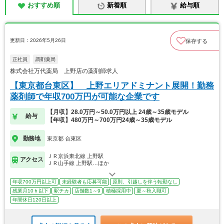
おすすめ順
新着順
給与順
更新日：2026年5月26日
保存する
正社員
調剤薬局
株式会社万代薬局 上野店の薬剤師求人
【東京都台東区】 上野エリアドミナント展開！勤務
薬剤師で年収700万円が可能な企業です
【月収】28.0万円～50.0万円以上 24歳～35歳モデル
給与
【年収】480万円～700万円24歳～35歳モデル
勤務地
東京都 台東区
ＪＲ京浜東北線 上野駅
アクセス
ＪＲ山手線 上野駅…ほか
年収700万円以上可
未経験者も応募可能
原則、引越しを伴う転勤なし
残業月10ｈ以下
駅チカ
店舗数1～9
積極採用中
夏～秋入職可
年間休日120日以上