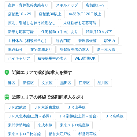
産休・育休取得実績有り
スキルアップ
店舗数1～9
店舗数10～29
店舗数30以上
年間休日120日以上
原則、引越しを伴う転勤なし
未経験者も応募可能
新卒も応募可能
住宅補助（手当）あり
残業月10ｈ以下
土日休み（相談可含む）
総合門前
管理職候補
駅チカ
車通勤可
在宅業務あり
登録販売者の求人
夏～秋入職可
ハイキャリア
積極採用中の求人
WEB面接OK
近隣エリアで薬剤師求人を探す
港区
新宿区
文京区
墨田区
江東区
品川区
近隣エリアの路線で薬剤師求人を探す
ＪＲ総武線
ＪＲ京浜東北線
ＪＲ山手線
ＪＲ東北本線(上野－盛岡)
ＪＲ常磐線(上野－仙台)
ＪＲ高崎線
東武伊勢崎線
京成本線
東京メトロ銀座線
東京メトロ日比谷線
都営大江戸線
都営浅草線