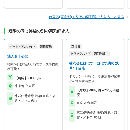
台東区(東京都)エリアの薬剤師求人をもっと見る
近隣の同じ路線の別の薬剤師求人
パート・アルバイト
調剤薬局
正社員
ドラッグストア（調剤併設）
法人名非公開
株式会社ぱぱす ぱぱす薬局 浅
時間や日数相談可能です！扶養内勤
草4丁目店
務可能！
ドミナント戦略による東京都23区中
【時給】2,000円～
心の地域密着型店…
東京都 台東区
【年収】468万円～700万円程
度
東武伊勢崎線 浅草(東武・都
営・メトロ)駅 他
東京都 台東区
東武伊勢崎線 浅草(東武・都
営・メトロ)駅 他