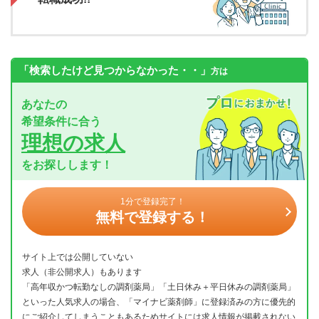
「検索したけど見つからなかった・・」
方は
あなたの
希望条件に合う
理想の求人
をお探しします！
1分で登録完了！
無料で登録する！
サイト上では公開していない
求人（非公開求人）もあります
「高年収かつ転勤なしの調剤薬局」「土日休み＋平日休みの調剤薬局」
といった人気求人の場合、「マイナビ薬剤師」に登録済みの方に優先的
にご紹介してしまうこともあるためサイトには求人情報が掲載されない