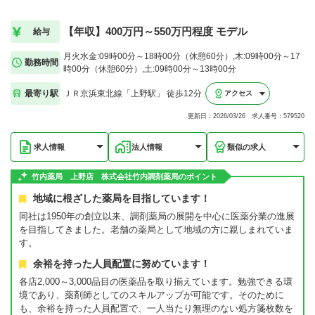
【年収】400万円～550万円程度 モデル
給与
月火水金:09時00分～18時00分（休憩60分）,木:09時00分～17
勤務時間
時00分（休憩60分）,土:09時00分～13時00分
最寄り駅
ＪＲ京浜東北線「上野駅」 徒歩12分
アクセス
更新日：2026/03/26 求人番号：579520
求人情報
法人情報
類似の求人
竹内薬局 上野店 株式会社竹内調剤薬局のポイント
地域に根ざした薬局を目指しています！
同社は1950年の創立以来、調剤薬局の展開を中心に医薬分業の進展
を目指してきました。老舗の薬局として地域の方に親しまれていま
す。
余裕を持った人員配置に努めています！
各店2,000～3,000品目の医薬品を取り揃えています。勉強できる環
境であり、薬剤師としてのスキルアップが可能です。そのために
も、余裕を持った人員配置で、一人当たり無理のない処方箋枚数を