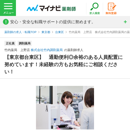
!
安心・安全な転職サポートの提供に努めます。
薬剤師の求人・転職TOP
東京都
台東区
竹内薬局 上野店 株式会社竹内調剤薬局の薬
正社員
調剤薬局
竹内薬局 上野店
株式会社竹内調剤薬局
の薬剤師求人
【東京都台東区】 通勤便利◎余裕のある人員配置に
努めています！未経験の方もお気軽にご相談くださ
い！