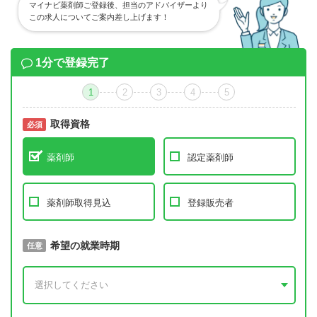
マイナビ薬剤師ご登録後、担当のアドバイザーより
この求人についてご案内差し上げます！
1分で登録完了
1
2
3
4
5
取得資格
必須
必須
薬剤師
認定薬剤師
薬剤師取得見込
登録販売者
取得予定年
希望の就業時期
必須
任意
年 3月