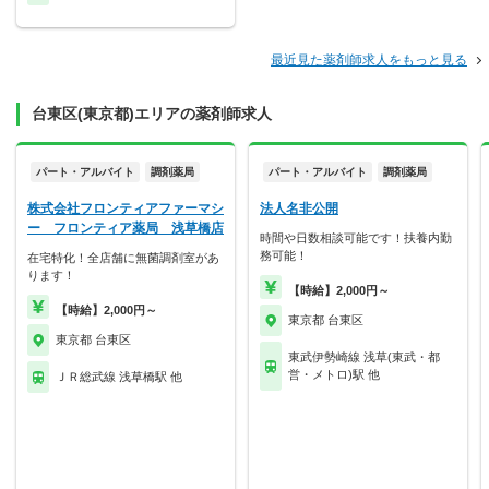
最近見た薬剤師求人をもっと見る
台東区(東京都)エリアの薬剤師求人
パート・アルバイト
調剤薬局
パート・アルバイト
調剤薬局
株式会社フロンティアファーマシ
法人名非公開
ー フロンティア薬局 浅草橋店
時間や日数相談可能です！扶養内勤
務可能！
在宅特化！全店舗に無菌調剤室があ
ります！
【時給】2,000円～
【時給】2,000円～
東京都 台東区
東京都 台東区
東武伊勢崎線 浅草(東武・都
営・メトロ)駅 他
ＪＲ総武線 浅草橋駅 他