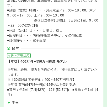
店舗にて調剤業務、服薬指導、薬歴管理を行っていただきま
す。
■診療（営業）時間・・・月火水金／9：00～18：00、木／
9：00～17：00、土／9：00～13：00
※休日当番有(日曜日、3ヵ月に1回、9：00
～22：00の2交代制)
■休診（定休）日・・・日曜日、祝日
■応需科目・・・内科(呼吸器科中心)、その他広域
■設備情報・・・電子薬歴
給与
年収550万円以上可
【年収】400万円～550万円程度 モデル
※年齢、経験、能力を考慮のうえ、同社規定により決定いた
します。
※【30歳経験者モデル：400～550万円程度】
※年収-賞与(94万5千円)の12分の1を毎月支給
■賞与：年2回（7月[42万]、12月[52.5万]) ■昇給：年1回（4
月）
手当