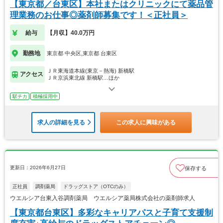
【東京都／台東区】本社またはクリニックにて薬品管
理業務のお仕事◎薬剤師募集です！＜正社員＞
給与
【月収】40.0万円
勤務地
東京都 中央区,東京都 台東区
ＪＲ東海道本線(東京－熱海) 新橋駅
アクセス
ＪＲ京浜東北線 新橋駅…ほか
駅チカ
積極採用中
求人の詳細を見る
この求人に興味がある
更新日：2026年6月27日
保存する
正社員
調剤薬局
ドラッグストア（OTCのみ）
ウエルシア台東入谷調剤薬局 ウエルシア薬局株式会社の薬剤師求人
【東京都台東区】多彩なキャリアパスと子育て支援制