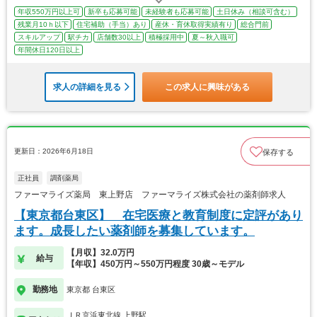
年収550万円以上可
新卒も応募可能
未経験者も応募可能
土日休み（相談可含む）
残業月10ｈ以下
住宅補助（手当）あり
産休・育休取得実績有り
総合門前
スキルアップ
駅チカ
店舗数30以上
積極採用中
夏～秋入職可
年間休日120日以上
求人の詳細を見る
この求人に興味がある
更新日：2026年6月18日
保存する
正社員
調剤薬局
ファーマライズ薬局 東上野店 ファーマライズ株式会社の薬剤師求人
【東京都台東区】 在宅医療と教育制度に定評があり
ます。成長したい薬剤師を募集しています。
【月収】32.0万円
給与
【年収】450万円～550万円程度 30歳～モデル
勤務地
東京都 台東区
ＪＲ京浜東北線 上野駅