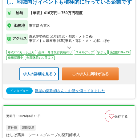
し、地域向けイベントも積極的に行っている企業です
給与
【年収】416万円～750万円程度
勤務地
東京都 台東区
東武伊勢崎線 浅草(東武・都営・メトロ)駅
アクセス
東京メトロ銀座線 浅草(東武・都営・メトロ)駅…ほか
年収700万円以上可
産休・育休取得実績有り
スキルアップ
駅チカ
店舗数10～29
積極採用中
年間休日120日以上
求人の詳細を見る
この求人に興味がある
職場の薬剤師さんにお話を伺ってきました
インタビュー
更新日：2026年6月18日
保存する
正社員
調剤薬局
はしば薬局 シーエスグループの薬剤師求人