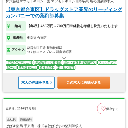
株式会社マツモトキヨシ 薬 マツモトキヨシ 新御徒町店の薬剤師求人
【東京都台東区】ドラッグストア業界のリーディング
カンパニーでの薬剤師募集
給与
【年収】458万円～700万円※経験を考慮し決定いたします
勤務地
東京都 台東区
都営大江戸線 新御徒町駅
アクセス
つくばエクスプレス 新御徒町駅
年収700万円以上可
未経験者も応募可能
産休・育休取得実績有り
スキルアップ
駅チカ
店舗数30以上
積極採用中
夏～秋入職可
求人の詳細を見る
この求人に興味がある
更新日：2026年7月3日
保存する
正社員
調剤薬局
ぱぱす薬局 千束店 株式会社ぱぱすの薬剤師求人