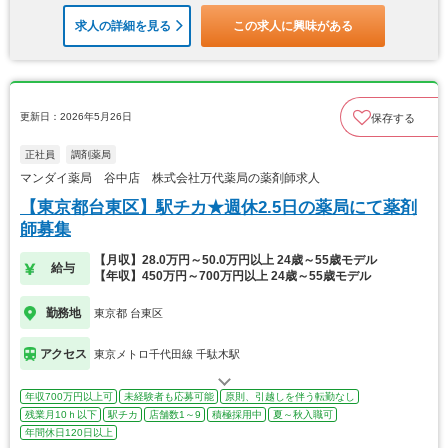
求人の詳細を見る
この求人に興味がある
更新日：2026年5月26日
保存する
正社員
調剤薬局
マンダイ薬局 谷中店 株式会社万代薬局の薬剤師求人
【東京都台東区】駅チカ★週休2.5日の薬局にて薬剤
師募集
【月収】28.0万円～50.0万円以上 24歳～55歳モデル
給与
【年収】450万円～700万円以上 24歳～55歳モデル
勤務地
東京都 台東区
アクセス
東京メトロ千代田線 千駄木駅
年収700万円以上可
未経験者も応募可能
原則、引越しを伴う転勤なし
残業月10ｈ以下
駅チカ
店舗数1～9
積極採用中
夏～秋入職可
年間休日120日以上