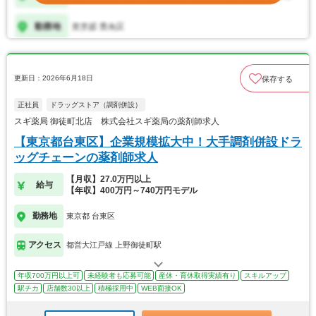
更新日：2026年6月18日
保存する
正社員
ドラッグストア（調剤併設）
スギ薬局 御徒町北店 株式会社スギ薬局の薬剤師求人
【東京都台東区】企業規模拡大中！大手調剤併設ドラ
ッグチェーンの薬剤師求人
【月収】27.0万円以上
給与
【年収】400万円～740万円モデル
勤務地
東京都 台東区
アクセス
都営大江戸線 上野御徒町駅
年収700万円以上可
未経験者も応募可能
産休・育休取得実績有り
スキルアップ
駅チカ
店舗数30以上
積極採用中
WEB面接OK