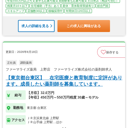
年収550万円以上可
新卒も応募可能
未経験者も応募可能
土日休み（相談可含む）
残業月10ｈ以下
住宅補助（手当）あり
産休・育休取得実績有り
総合門前
スキルアップ
店舗数30以上
積極採用中
年間休日120日以上
求人の詳細を見る
この求人に興味がある
更新日：2026年6月18日
保存する
正社員
調剤薬局
ファーマライズ薬局 上野店 ファーマライズ株式会社の薬剤師求人
【東京都台東区】 在宅医療と教育制度に定評があり
ます。成長したい薬剤師を募集しています。
【月収】32.0万円
給与
【年収】450万円～550万円程度 30歳～モデル
勤務地
東京都 台東区
ＪＲ京浜東北線 上野駅
アクセス
ＪＲ山手線 上野駅…ほか