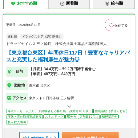
おすすめ順
新着順
給与順
更新日：2026年6月18日
保存する
正社員
ドラッグストア（調剤併設）
ドラッグセイムス 三ノ輪店 株式会社富士薬品の薬剤師求人
【東京都台東区】年間休日117日！豊富なキャリアパ
スと充実した福利厚生が魅力◎
【月収】34.4万円～59.2万円諸手当含む
給与
【年収】487万円～849万円
勤務地
東京都 台東区
アクセス
東京メトロ日比谷線 三ノ輪駅
年収800万円以上可
未経験者も応募可能
残業月10ｈ以下
住宅補助（手当）あり
産休・育休取得実績有り
スキルアップ
駅チカ
店舗数30以上
積極採用中
夏～秋入職可