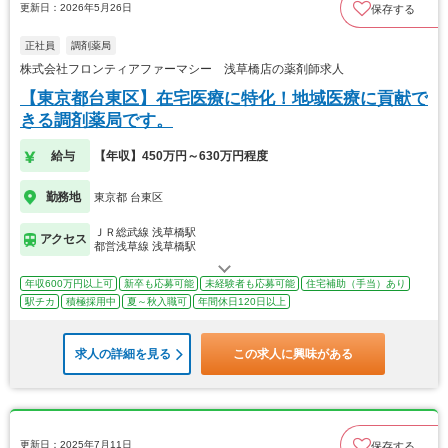
更新日：2026年5月26日
保存する
正社員
調剤薬局
株式会社フロンティアファーマシー 浅草橋店の薬剤師求人
【東京都台東区】在宅医療に特化！地域医療に貢献で
きる調剤薬局です。
給与
【年収】450万円～630万円程度
勤務地
東京都 台東区
ＪＲ総武線 浅草橋駅
アクセス
都営浅草線 浅草橋駅
年収600万円以上可
新卒も応募可能
未経験者も応募可能
住宅補助（手当）あり
駅チカ
積極採用中
夏～秋入職可
年間休日120日以上
求人の詳細を見る
この求人に興味がある
更新日：2025年7月11日
保存する