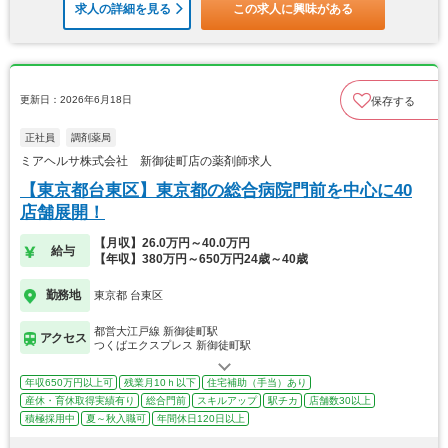
求人の詳細を見る
この求人に興味がある
更新日：2026年6月18日
保存する
正社員
調剤薬局
ミアヘルサ株式会社 新御徒町店の薬剤師求人
【東京都台東区】東京都の総合病院門前を中心に40
店舗展開！
【月収】26.0万円～40.0万円
給与
【年収】380万円～650万円24歳～40歳
勤務地
東京都 台東区
都営大江戸線 新御徒町駅
アクセス
つくばエクスプレス 新御徒町駅
年収650万円以上可
残業月10ｈ以下
住宅補助（手当）あり
産休・育休取得実績有り
総合門前
スキルアップ
駅チカ
店舗数30以上
積極採用中
夏～秋入職可
年間休日120日以上