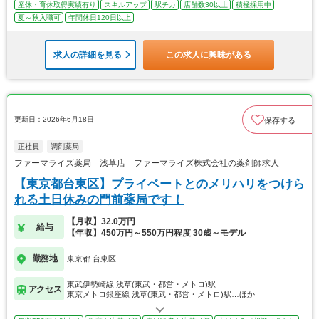
産休・育休取得実績有り
スキルアップ
駅チカ
店舗数30以上
積極採用中
夏～秋入職可
年間休日120日以上
求人の詳細を見る
この求人に興味がある
更新日：2026年6月18日
保存する
正社員
調剤薬局
ファーマライズ薬局 浅草店 ファーマライズ株式会社の薬剤師求人
【東京都台東区】プライベートとのメリハリをつけら
れる土日休みの門前薬局です！
【月収】32.0万円
給与
【年収】450万円～550万円程度 30歳～モデル
勤務地
東京都 台東区
東武伊勢崎線 浅草(東武・都営・メトロ)駅
アクセス
東京メトロ銀座線 浅草(東武・都営・メトロ)駅…ほか