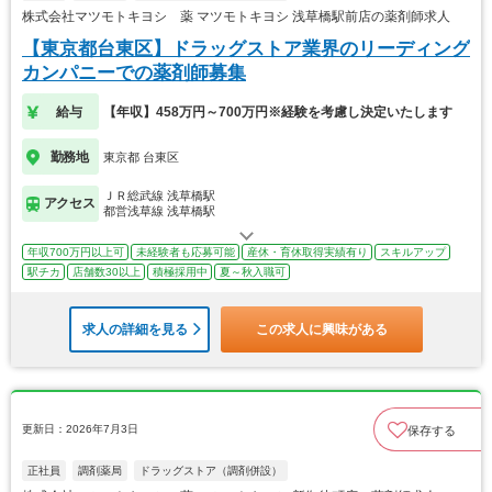
株式会社マツモトキヨシ 薬 マツモトキヨシ 浅草橋駅前店の薬剤師求人
【東京都台東区】ドラッグストア業界のリーディング
カンパニーでの薬剤師募集
給与
【年収】458万円～700万円※経験を考慮し決定いたします
勤務地
東京都 台東区
ＪＲ総武線 浅草橋駅
アクセス
都営浅草線 浅草橋駅
年収700万円以上可
未経験者も応募可能
産休・育休取得実績有り
スキルアップ
駅チカ
店舗数30以上
積極採用中
夏～秋入職可
求人の詳細を見る
この求人に興味がある
更新日：2026年7月3日
保存する
正社員
調剤薬局
ドラッグストア（調剤併設）