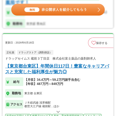
更新日：2026年6月18日
保存する
正社員
ドラッグストア（調剤併設）
ドラッグセイムス 蔵前３丁目店 株式会社富士薬品の薬剤師求人
【東京都台東区】年間休日117日！豊富なキャリアパ
スと充実した福利厚生が魅力◎
【月収】34.4万円～59.2万円諸手当含む
給与
【年収】487万円～849万円
勤務地
東京都 台東区
ＪＲ総武線 浅草橋駅
アクセス
都営大江戸線 蔵前駅…ほか
年収800万円以上可
残業月10ｈ以下
産休・育休取得実績有り
スキルアップ