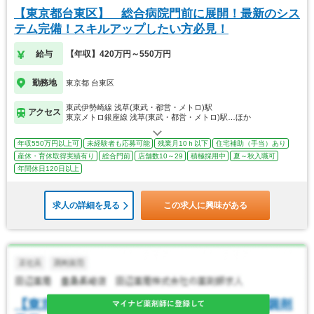
【東京都台東区】 総合病院門前に展開！最新のシス
テム完備！スキルアップしたい方必見！
給与
【年収】420万円～550万円
勤務地
東京都 台東区
東武伊勢崎線 浅草(東武・都営・メトロ)駅
アクセス
東京メトロ銀座線 浅草(東武・都営・メトロ)駅…ほか
年収550万円以上可
未経験者も応募可能
残業月10ｈ以下
住宅補助（手当）あり
産休・育休取得実績有り
総合門前
店舗数10～29
積極採用中
夏～秋入職可
年間休日120日以上
求人の詳細を見る
この求人に興味がある