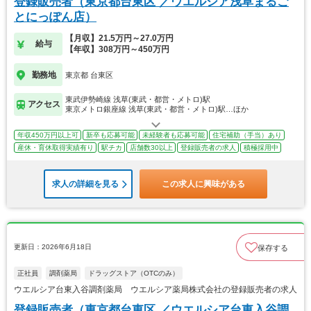
登録販売者（東京都台東区 ／ウエルシア浅草まるご
とにっぽん店）
【月収】21.5万円～27.0万円
給与
【年収】308万円～450万円
勤務地
東京都 台東区
東武伊勢崎線 浅草(東武・都営・メトロ)駅
アクセス
東京メトロ銀座線 浅草(東武・都営・メトロ)駅…ほか
年収450万円以上可
新卒も応募可能
未経験者も応募可能
住宅補助（手当）あり
産休・育休取得実績有り
駅チカ
店舗数30以上
登録販売者の求人
積極採用中
求人の詳細を見る
この求人に興味がある
更新日：2026年6月18日
保存する
正社員
調剤薬局
ドラッグストア（OTCのみ）
ウエルシア台東入谷調剤薬局 ウエルシア薬局株式会社の登録販売者の求人
登録販売者（東京都台東区 ／ウエルシア台東入谷調