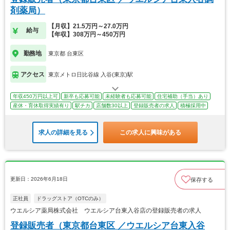
剤薬局）
【月収】21.5万円～27.0万円
給与
【年収】308万円～450万円
勤務地
東京都 台東区
アクセス
東京メトロ日比谷線 入谷(東京)駅
年収450万円以上可
新卒も応募可能
未経験者も応募可能
住宅補助（手当）あり
産休・育休取得実績有り
駅チカ
店舗数30以上
登録販売者の求人
積極採用中
求人の詳細を見る
この求人に興味がある
更新日：2026年6月18日
保存する
正社員
ドラッグストア（OTCのみ）
ウエルシア薬局株式会社 ウエルシア台東入谷店の登録販売者の求人
登録販売者（東京都台東区 ／ウエルシア台東入谷