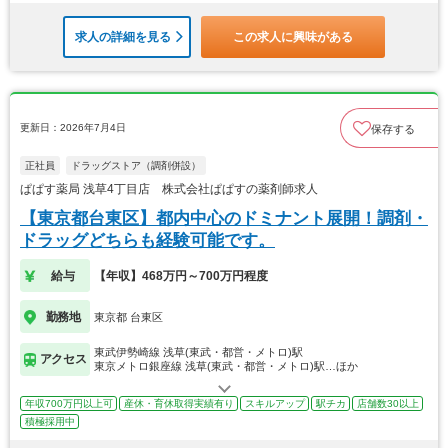
求人の詳細を見る
この求人に興味がある
更新日：2026年7月4日
保存する
正社員
ドラッグストア（調剤併設）
ぱぱす薬局 浅草4丁目店 株式会社ぱぱすの薬剤師求人
【東京都台東区】都内中心のドミナント展開！調剤・
ドラッグどちらも経験可能です。
給与
【年収】468万円～700万円程度
勤務地
東京都 台東区
東武伊勢崎線 浅草(東武・都営・メトロ)駅
アクセス
東京メトロ銀座線 浅草(東武・都営・メトロ)駅…ほか
年収700万円以上可
産休・育休取得実績有り
スキルアップ
駅チカ
店舗数30以上
積極採用中