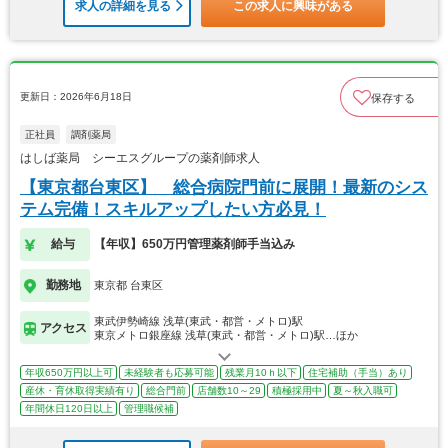
求人の詳細を見る
この求人に興味がある
更新日：2026年6月18日
保存する
正社員
調剤薬局
はしば薬局 シーエスグループの薬剤師求人
【東京都台東区】 総合病院門前に展開！最新のシス
テム完備！スキルアップしたい方必見！
給与
【年収】650万円管理薬剤師手当込み
勤務地
東京都 台東区
東武伊勢崎線 浅草(東武・都営・メトロ)駅
アクセス
東京メトロ銀座線 浅草(東武・都営・メトロ)駅…ほか
年収650万円以上可
未経験者も応募可能
残業月10ｈ以下
住宅補助（手当）あり
産休・育休取得実績有り
総合門前
店舗数10～29
積極採用中
夏～秋入職可
年間休日120日以上
管理職候補