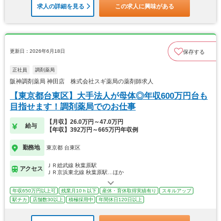
求人の詳細を見る
この求人に興味がある
更新日：2026年6月18日
保存する
正社員
調剤薬局
阪神調剤薬局 神田店 株式会社スギ薬局の薬剤師求人
【東京都台東区】大手法人が母体◎年収600万円台も
目指せます！調剤薬局でのお仕事
【月収】26.0万円～47.0万円
給与
【年収】392万円～665万円年収例
勤務地
東京都 台東区
ＪＲ総武線 秋葉原駅
アクセス
ＪＲ京浜東北線 秋葉原駅…ほか
年収650万円以上可
残業月10ｈ以下
産休・育休取得実績有り
スキルアップ
駅チカ
店舗数30以上
積極採用中
年間休日120日以上