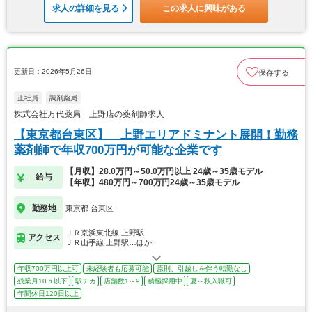
求人の詳細を見る
この求人に興味がある
更新日：2026年5月26日
保存する
正社員
調剤薬局
株式会社万代薬局 上野店の薬剤師求人
【東京都台東区】 上野エリアドミナント展開！勤務
薬剤師で年収700万円が可能な企業です
【月収】28.0万円～50.0万円以上 24歳～35歳モデル
給与
【年収】480万円～700万円24歳～35歳モデル
勤務地
東京都 台東区
ＪＲ京浜東北線 上野駅
アクセス
ＪＲ山手線 上野駅…ほか
年収700万円以上可
未経験者も応募可能
原則、引越しを伴う転勤なし
残業月10ｈ以下
駅チカ
店舗数1～9
積極採用中
夏～秋入職可
年間休日120日以上