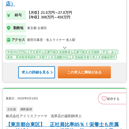
店）
【月収】21.5万円～27.0万円
給与
【年収】308万円～450万円
勤務地
東京都 台東区
アクセス
都営日暮里・舎人ライナー 舎人駅
年収450万円以上可
新卒も応募可能
未経験者も応募可能
住宅補助（手当）あり
産休・育休取得実績有り
駅チカ
店舗数30以上
登録販売者の求人
積極採用中
求人の詳細を見る
この求人に興味がある
更新日：2026年6月18日
保存する
正社員
調剤薬局
株式会社アイリスファーマ 浅草店の薬剤師求人
【東京都台東区】 正社員比率85％！栄養士も所属