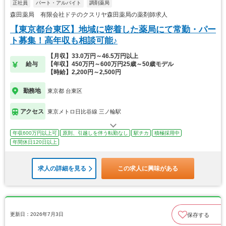
正社員
パート・アルバイト
調剤薬局
森田薬局 有限会社ドテのクスリヤ森田薬局の薬剤師求人
【東京都台東区】地域に密着した薬局にて常勤・パー
ト募集！高年収も相談可能♪
【月収】33.0万円～46.5万円以上
給与
【年収】450万円～600万円25歳～50歳モデル
【時給】2,200円～2,500円
勤務地
東京都 台東区
アクセス
東京メトロ日比谷線 三ノ輪駅
年収600万円以上可
原則、引越しを伴う転勤なし
駅チカ
積極採用中
年間休日120日以上
求人の詳細を見る
この求人に興味がある
更新日：2026年7月3日
保存する