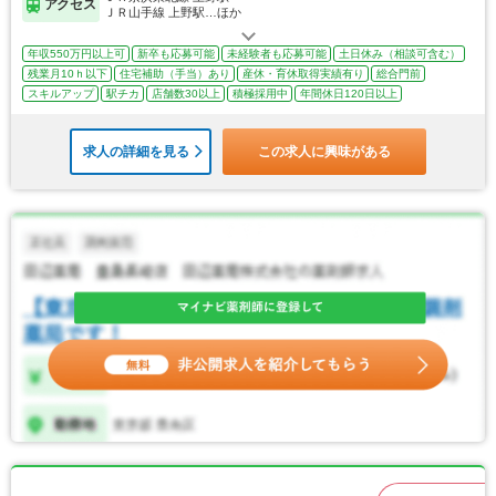
アクセス
ＪＲ山手線 上野駅…ほか
年収550万円以上可
新卒も応募可能
未経験者も応募可能
土日休み（相談可含む）
残業月10ｈ以下
住宅補助（手当）あり
産休・育休取得実績有り
総合門前
スキルアップ
駅チカ
店舗数30以上
積極採用中
年間休日120日以上
求人の詳細を見る
この求人に興味がある