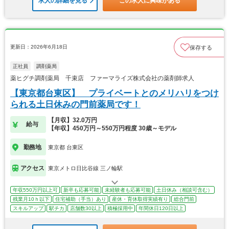
求人の詳細を見る
この求人に興味がある
更新日：2026年6月18日
保存する
正社員
調剤薬局
薬ヒグチ調剤薬局 千束店 ファーマライズ株式会社の薬剤師求人
【東京都台東区】 プライベートとのメリハリをつけ
られる土日休みの門前薬局です！
【月収】32.0万円
給与
【年収】450万円～550万円程度 30歳～モデル
勤務地
東京都 台東区
アクセス
東京メトロ日比谷線 三ノ輪駅
年収550万円以上可
新卒も応募可能
未経験者も応募可能
土日休み（相談可含む）
残業月10ｈ以下
住宅補助（手当）あり
産休・育休取得実績有り
総合門前
スキルアップ
駅チカ
店舗数30以上
積極採用中
年間休日120日以上