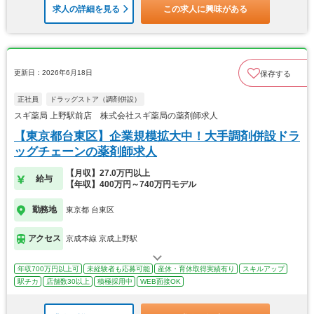
求人の詳細を見る
この求人に興味がある
更新日：2026年6月18日
保存する
正社員
ドラッグストア（調剤併設）
スギ薬局 上野駅前店 株式会社スギ薬局の薬剤師求人
【東京都台東区】企業規模拡大中！大手調剤併設ドラ
ッグチェーンの薬剤師求人
【月収】27.0万円以上
給与
【年収】400万円～740万円モデル
勤務地
東京都 台東区
アクセス
京成本線 京成上野駅
年収700万円以上可
未経験者も応募可能
産休・育休取得実績有り
スキルアップ
駅チカ
店舗数30以上
積極採用中
WEB面接OK