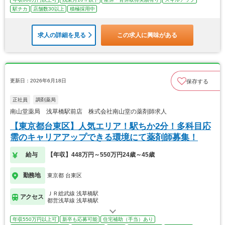
駅チカ
店舗数30以上
積極採用中
求人の詳細を見る
この求人に興味がある
更新日：2026年6月18日
保存する
正社員
調剤薬局
南山堂薬局 浅草橋駅前店 株式会社南山堂の薬剤師求人
【東京都台東区】人気エリア！駅ちか2分！多科目応
需のキャリアアップできる環境にて薬剤師募集！
給与
【年収】448万円～550万円24歳～45歳
勤務地
東京都 台東区
ＪＲ総武線 浅草橋駅
アクセス
都営浅草線 浅草橋駅
年収550万円以上可
新卒も応募可能
住宅補助（手当）あり