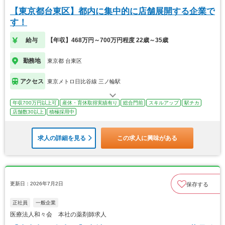
【東京都台東区】都内に集中的に店舗展開する企業で
す！
給与
【年収】468万円～700万円程度 22歳～35歳
勤務地
東京都 台東区
アクセス
東京メトロ日比谷線 三ノ輪駅
年収700万円以上可
産休・育休取得実績有り
総合門前
スキルアップ
駅チカ
店舗数30以上
積極採用中
求人の詳細を見る
この求人に興味がある
更新日：2026年7月2日
保存する
正社員
一般企業
医療法人和々会 本社の薬剤師求人