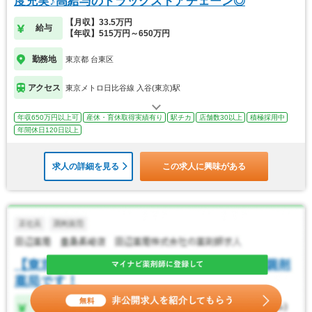
度充実♪高給与のドラッグストアチェーン◎
【月収】33.5万円
給与
【年収】515万円～650万円
勤務地
東京都 台東区
アクセス
東京メトロ日比谷線 入谷(東京)駅
年収650万円以上可
産休・育休取得実績有り
駅チカ
店舗数30以上
積極採用中
年間休日120日以上
求人の詳細を見る
この求人に興味がある