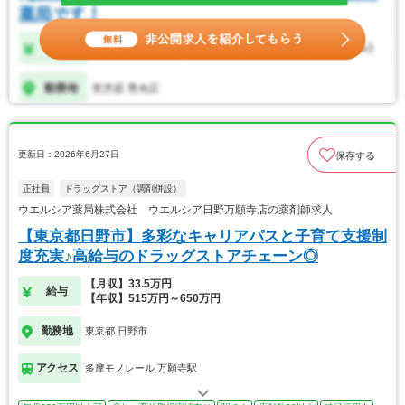
更新日：2026年6月27日
保存する
正社員
ドラッグストア（調剤併設）
ウエルシア薬局株式会社 ウエルシア日野万願寺店の薬剤師求人
【東京都日野市】多彩なキャリアパスと子育て支援制
度充実♪高給与のドラッグストアチェーン◎
【月収】33.5万円
給与
【年収】515万円～650万円
勤務地
東京都 日野市
アクセス
多摩モノレール 万願寺駅