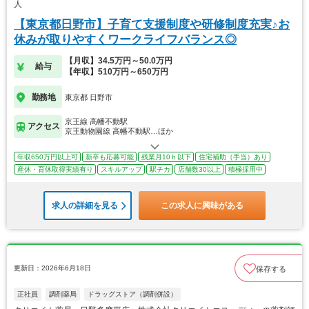
人
【東京都日野市】子育て支援制度や研修制度充実♪お
休みが取りやすくワークライフバランス◎
【月収】34.5万円～50.0万円
給与
【年収】510万円～650万円
勤務地
東京都 日野市
京王線 高幡不動駅
アクセス
京王動物園線 高幡不動駅…ほか
年収650万円以上可
新卒も応募可能
残業月10ｈ以下
住宅補助（手当）あり
産休・育休取得実績有り
スキルアップ
駅チカ
店舗数30以上
積極採用中
求人の詳細を見る
この求人に興味がある
更新日：2026年6月18日
保存する
正社員
調剤薬局
ドラッグストア（調剤併設）