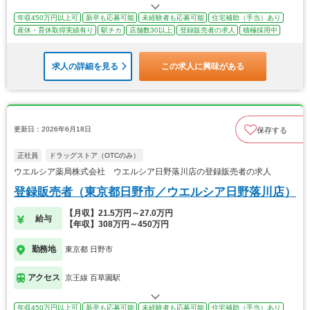
年収450万円以上可
新卒も応募可能
未経験者も応募可能
住宅補助（手当）あり
産休・育休取得実績有り
駅チカ
店舗数30以上
登録販売者の求人
積極採用中
求人の詳細を見る
この求人に興味がある
更新日：2026年6月18日
保存する
正社員
ドラッグストア（OTCのみ）
ウエルシア薬局株式会社 ウエルシア日野落川店の登録販売者の求人
登録販売者（東京都日野市／ウエルシア日野落川店）
【月収】21.5万円～27.0万円
給与
【年収】308万円～450万円
勤務地
東京都 日野市
アクセス
京王線 百草園駅
年収450万円以上可
新卒も応募可能
未経験者も応募可能
住宅補助（手当）あり