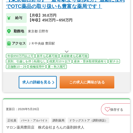
でOTC薬品の取り扱いも豊富な薬局です！
【月収】30.0万円
給与
【年収】450万円～650万円
勤務地
東京都 日野市
アクセス
ＪＲ中央線 豊田駅
年収650万円以上可
新卒も応募可能
未経験者も応募可能
原則、引越しを伴う転勤なし
残業月10ｈ以下
産休・育休取得実績有り
駅チカ
店舗数10～29
積極採用中
夏～秋入職可
求人の詳細を見る
この求人に興味がある
更新日：2026年5月26日
保存する
正社員
パート・アルバイト
調剤薬局
ドラッグストア（調剤併設）
マロン薬局豊田店 株式会社まろんの薬剤師求人