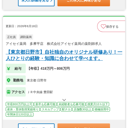
求人の詳細を見る
この求人に興味がある
更新日：2026年6月18日
保存する
正社員
調剤薬局
アイセイ薬局 多摩平店 株式会社アイセイ薬局の薬剤師求人
【東京都日野市】自社独自のオリジナル研修あり！一
人ひとりの経験・知識に合わせて学べます。
給与
【年収】418万円～806万円
勤務地
東京都 日野市
アクセス
ＪＲ中央線 豊田駅
年収800万円以上可
新卒も応募可能
未経験者も応募可能
残業月10ｈ以下
産休・育休取得実績有り
スキルアップ
駅チカ
店舗数30以上
積極採用中
年間休日120日以上