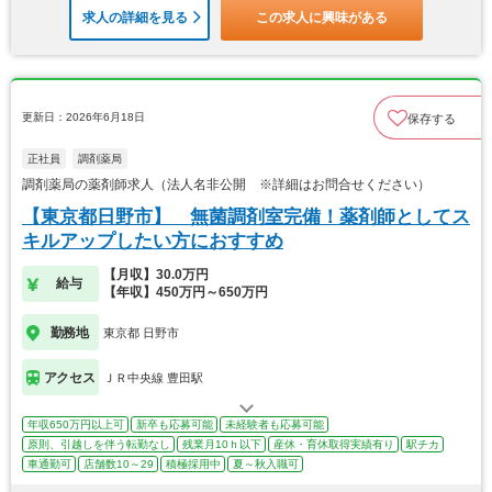
求人の詳細を見る
この求人に興味がある
更新日：2026年6月18日
保存する
正社員
調剤薬局
調剤薬局の薬剤師求人（法人名非公開 ※詳細はお問合せください）
【東京都日野市】 無菌調剤室完備！薬剤師としてス
キルアップしたい方におすすめ
【月収】30.0万円
給与
【年収】450万円～650万円
勤務地
東京都 日野市
アクセス
ＪＲ中央線 豊田駅
年収650万円以上可
新卒も応募可能
未経験者も応募可能
原則、引越しを伴う転勤なし
残業月10ｈ以下
産休・育休取得実績有り
駅チカ
車通勤可
店舗数10～29
積極採用中
夏～秋入職可