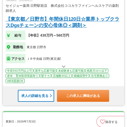
セイジョー薬局 日野駅前店 株式会社ココカラファインヘルスケアの薬剤
師求人
【東京都／日野市】年間休日120日☆業界トップクラ
スDgsチェーンの安心母体◎＜調剤＞
給与
【年収】430万円～560万円
勤務地
東京都 日野市
アクセス
ＪＲ中央線 日野(東京)駅
年収550万円以上可
新卒も応募可能
未経験者も応募可能
残業月10ｈ以下
産休・育休取得実績有り
駅チカ
店舗数30以上
積極採用中
在宅業務あり
WEB面接OK
求人の詳細を見る
この求人に興味がある
更新日：2026年7月3日
保存する