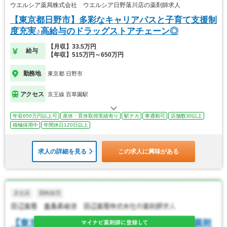
ウエルシア薬局株式会社 ウエルシア日野落川店の薬剤師求人
【東京都日野市】多彩なキャリアパスと子育て支援制
度充実♪高給与のドラッグストアチェーン◎
【月収】33.5万円
給与
【年収】515万円～650万円
勤務地
東京都 日野市
アクセス
京王線 百草園駅
年収650万円以上可
産休・育休取得実績有り
駅チカ
車通勤可
店舗数30以上
積極採用中
年間休日120日以上
求人の詳細を見る
この求人に興味がある