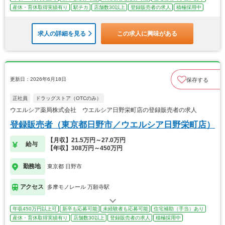
産休・育休取得実績有り
駅チカ
店舗数30以上
登録販売者の求人
積極採用中
求人の詳細を見る
この求人に興味がある
更新日：2026年6月18日
保存する
正社員
ドラッグストア（OTCのみ）
ウエルシア薬局株式会社 ウエルシア日野栄町店の登録販売者の求人
登録販売者（東京都日野市／ウエルシア日野栄町店）
【月収】21.5万円～27.0万円
給与
【年収】308万円～450万円
勤務地
東京都 日野市
アクセス
多摩モノレール 万願寺駅
年収450万円以上可
新卒も応募可能
未経験者も応募可能
住宅補助（手当）あり
産休・育休取得実績有り
店舗数30以上
登録販売者の求人
積極採用中