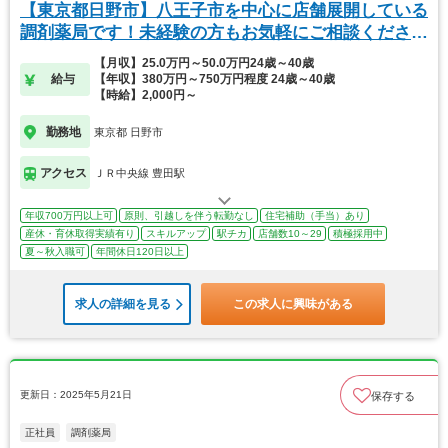
【東京都日野市】八王子市を中心に店舗展開している
調剤薬局です！未経験の方もお気軽にご相談ください
♪
【月収】25.0万円～50.0万円24歳～40歳
給与
【年収】380万円～750万円程度 24歳～40歳
【時給】2,000円～
勤務地
東京都 日野市
アクセス
ＪＲ中央線 豊田駅
年収700万円以上可
原則、引越しを伴う転勤なし
住宅補助（手当）あり
産休・育休取得実績有り
スキルアップ
駅チカ
店舗数10～29
積極採用中
夏～秋入職可
年間休日120日以上
求人の詳細を見る
この求人に興味がある
更新日：2025年5月21日
保存する
正社員
調剤薬局