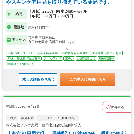
やスキンケア用品も取り揃えている薬局です。
【月収】22.5万円程度 24歳～モデル
給与
【年収】360万円～580万円
勤務地
東京都 日野市
京王線 高幡不動駅
アクセス
京王動物園線 高幡不動駅…ほか
年収550万円以上可
新卒も応募可能
未経験者も応募可能
住宅補助（手当）あり
産休・育休取得実績有り
スキルアップ
駅チカ
店舗数30以上
積極採用中
年間休日120日以上
求人の詳細を見る
この求人に興味がある
更新日：2026年6月18日
保存する
正社員
調剤薬局
ドラッグストア（OTCのみ）
株式会社ノムラ薬局 豊田北口店の薬剤師求人
【東京都日野市】 最寄駅より徒歩2分。通勤に便利