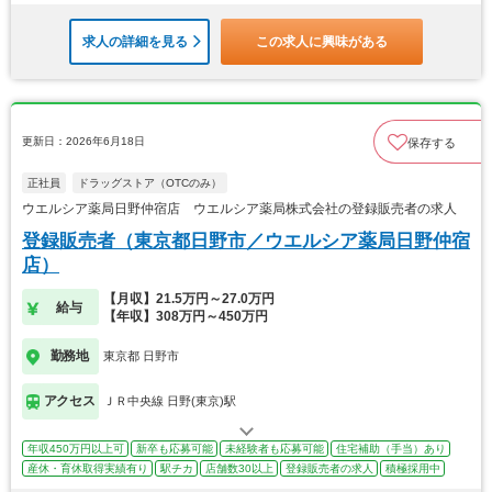
求人の詳細を見る
この求人に興味がある
更新日：2026年6月18日
保存する
正社員
ドラッグストア（OTCのみ）
ウエルシア薬局日野仲宿店 ウエルシア薬局株式会社の登録販売者の求人
登録販売者（東京都日野市／ウエルシア薬局日野仲宿
店）
【月収】21.5万円～27.0万円
給与
【年収】308万円～450万円
勤務地
東京都 日野市
アクセス
ＪＲ中央線 日野(東京)駅
年収450万円以上可
新卒も応募可能
未経験者も応募可能
住宅補助（手当）あり
産休・育休取得実績有り
駅チカ
店舗数30以上
登録販売者の求人
積極採用中