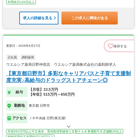
年間休日120日以上
求人の詳細を見る
この求人に興味がある
更新日：2026年6月27日
保存する
正社員
調剤薬局
ウエルシア薬局日野仲宿店 ウエルシア薬局株式会社の薬剤師求人
【東京都日野市】多彩なキャリアパスと子育て支援制
度充実♪高給与のドラッグストアチェーン◎
【月収】33.5万円
給与
【年収】515万円～650万円
勤務地
東京都 日野市
アクセス
ＪＲ中央線 日野(東京)駅
年収650万円以上可
産休・育休取得実績有り
駅チカ
車通勤可
店舗数30以上
積極採用中
年間休日120日以上