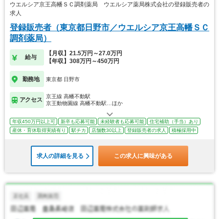
ウエルシア京王高幡ＳＣ調剤薬局 ウエルシア薬局株式会社の登録販売者の
求人
登録販売者（東京都日野市／ウエルシア京王高幡ＳＣ
調剤薬局）
【月収】21.5万円～27.0万円
給与
【年収】308万円～450万円
勤務地
東京都 日野市
京王線 高幡不動駅
アクセス
京王動物園線 高幡不動駅…ほか
年収450万円以上可
新卒も応募可能
未経験者も応募可能
住宅補助（手当）あり
産休・育休取得実績有り
駅チカ
店舗数30以上
登録販売者の求人
積極採用中
求人の詳細を見る
この求人に興味がある