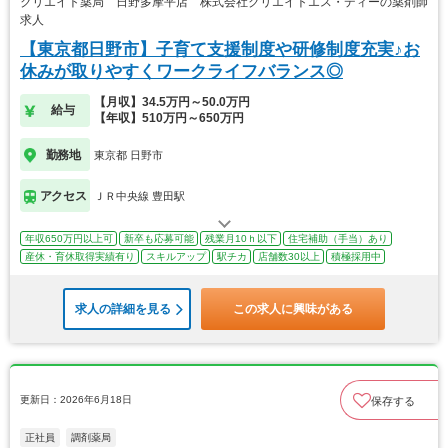
クリエイト薬局 日野多摩平店 株式会社クリエイトエス・ディーの薬剤師
求人
【東京都日野市】子育て支援制度や研修制度充実♪お
休みが取りやすくワークライフバランス◎
【月収】34.5万円～50.0万円
給与
【年収】510万円～650万円
勤務地
東京都 日野市
アクセス
ＪＲ中央線 豊田駅
年収650万円以上可
新卒も応募可能
残業月10ｈ以下
住宅補助（手当）あり
産休・育休取得実績有り
スキルアップ
駅チカ
店舗数30以上
積極採用中
求人の詳細を見る
この求人に興味がある
更新日：2026年6月18日
保存する
正社員
調剤薬局