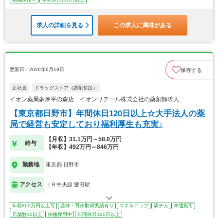
求人の詳細を見る
この求人に興味がある
更新日：2026年6月19日
保存する
正社員
ドラッグストア（調剤併設）
イオン薬局多摩平の森店 イオンリテール株式会社の薬剤師求人
【東京都日野市】年間休日120日以上☆大手法人の薬
局で経営も安定しており福利厚生も充実♪
【月収】31.1万円～58.0万円
給与
【年収】492万円～846万円
勤務地
東京都 日野市
アクセス
ＪＲ中央線 豊田駅
年収800万円以上可
産休・育休取得実績有り
スキルアップ
駅チカ
車通勤可
店舗数30以上
積極採用中
年間休日120日以上