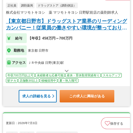
正社員
調剤薬局
ドラッグストア（調剤併設）
株式会社マツモトキヨシ 薬 マツモトキヨシ 日野駅前店の薬剤師求人
【東京都日野市】ドラッグストア業界のリーディング
カンパニー！従業員の働きやすい環境が整っておりま
す！
給与
【年収】458万円～700万円
勤務地
東京都 日野市
アクセス
ＪＲ中央線 日野(東京)駅
年収700万円以上可
未経験者も応募可能
産休・育休取得実績有り
スキルアップ
駅チカ
店舗数30以上
積極採用中
夏～秋入職可
求人の詳細を見る
この求人に興味がある
更新日：2026年7月3日
保存する