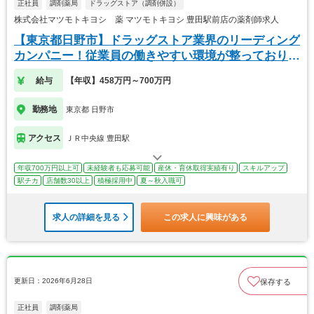
正社員
調剤薬局
ドラッグストア（調剤併設）
株式会社マツモトキヨシ 薬 マツモトキヨシ 豊田駅前店の薬剤師求人
【東京都日野市】ドラッグストア業界のリーディング
カンパニー！従業員の働きやすい環境が整っておりま
す！
給与
【年収】458万円～700万円
勤務地
東京都 日野市
アクセス
ＪＲ中央線 豊田駅
年収700万円以上可
未経験者も応募可能
産休・育休取得実績有り
スキルアップ
駅チカ
店舗数30以上
積極採用中
夏～秋入職可
求人の詳細を見る
この求人に興味がある
更新日：2026年6月28日
保存する
正社員
調剤薬局