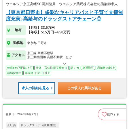
ウエルシア京王高幡SC調剤薬局 ウエルシア薬局株式会社の薬剤師求人
【東京都日野市】多彩なキャリアパスと子育て支援制
度充実♪高給与のドラッグストアチェーン◎
【月収】33.5万円
給与
【年収】515万円～650万円
勤務地
東京都 日野市
京王線 高幡不動駅
アクセス
京王動物園線 高幡不動駅…ほか
年収650万円以上可
産休・育休取得実績有り
駅チカ
車通勤可
店舗数30以上
積極採用中
年間休日120日以上
求人の詳細を見る
この求人に興味がある
更新日：2026年6月27日
保存する
正社員
ドラッグストア（調剤併設）