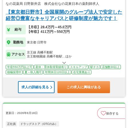
なの花薬局 日野新井店 株式会社なの花東日本の薬剤師求人
【東京都日野市】全国展開のグループ法人で安定した
経営◎豊富なキャリアパスと研修制度が魅力です！
【月収】28.4万円～45.0万円
給与
【年収】411万円～550万円
勤務地
東京都 日野市
京王線 高幡不動駅
アクセス
京王動物園線 高幡不動駅…ほか
年収550万円以上可
産休・育休取得実績有り
スキルアップ
駅チカ
店舗数30以上
積極採用中
夏～秋入職可
年間休日120日以上
在宅業務あり
求人の詳細を見る
この求人に興味がある
更新日：2026年6月18日
保存する
正社員
ドラッグストア（OTCのみ）