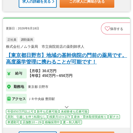
求人の詳細を見る
この求人に興味がある
更新日：2026年6月18日
保存する
正社員
調剤薬局
株式会社ノムラ薬局 市立病院前店の薬剤師求人
【東京都日野市】地域の基幹病院の門前の薬局です。
高度薬学管理に携わることが可能です！
【月収】30.0万円
給与
【年収】450万円～650万円
勤務地
東京都 日野市
アクセス
ＪＲ中央線 豊田駅
年収650万円以上可
新卒も応募可能
未経験者も応募可能
原則、引越しを伴う転勤なし
残業月10ｈ以下
産休・育休取得実績有り
駅チカ
車通勤可
店舗数10～29
積極採用中
夏～秋入職可