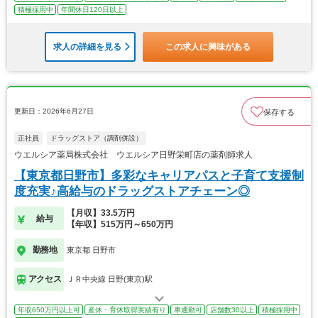
積極採用中
年間休日120日以上
求人の詳細を見る
この求人に興味がある
更新日：2026年6月27日
保存する
正社員
ドラッグストア（調剤併設）
ウエルシア薬局株式会社 ウエルシア日野栄町店の薬剤師求人
【東京都日野市】多彩なキャリアパスと子育て支援制
度充実♪高給与のドラッグストアチェーン◎
【月収】33.5万円
給与
【年収】515万円～650万円
勤務地
東京都 日野市
アクセス
ＪＲ中央線 日野(東京)駅
年収650万円以上可
産休・育休取得実績有り
車通勤可
店舗数30以上
積極採用中