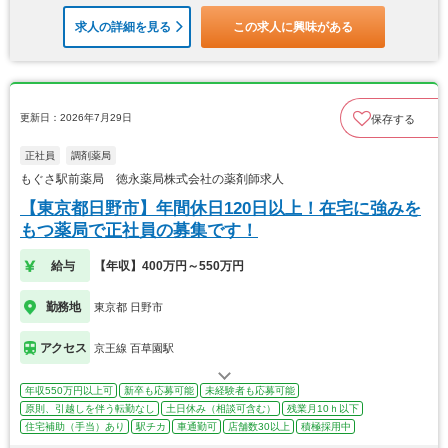
求人の詳細を見る
この求人に興味がある
更新日：2026年7月29日
保存する
正社員
調剤薬局
もぐさ駅前薬局 徳永薬局株式会社の薬剤師求人
【東京都日野市】年間休日120日以上！在宅に強みを
もつ薬局で正社員の募集です！
給与
【年収】400万円～550万円
勤務地
東京都 日野市
アクセス
京王線 百草園駅
年収550万円以上可
新卒も応募可能
未経験者も応募可能
原則、引越しを伴う転勤なし
土日休み（相談可含む）
残業月10ｈ以下
住宅補助（手当）あり
駅チカ
車通勤可
店舗数30以上
積極採用中