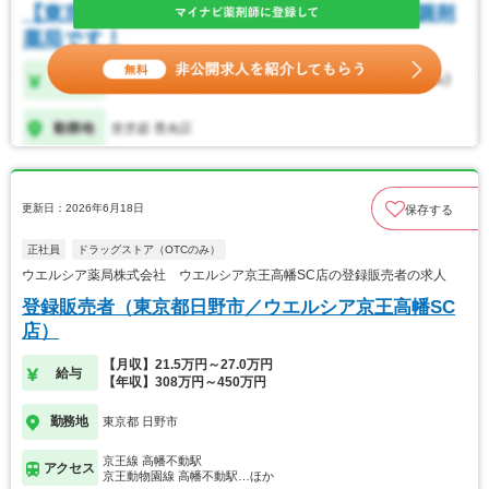
更新日：2026年6月18日
保存する
正社員
ドラッグストア（OTCのみ）
ウエルシア薬局株式会社 ウエルシア京王高幡SC店の登録販売者の求人
登録販売者（東京都日野市／ウエルシア京王高幡SC
店）
【月収】21.5万円～27.0万円
給与
【年収】308万円～450万円
勤務地
東京都 日野市
京王線 高幡不動駅
アクセス
京王動物園線 高幡不動駅…ほか