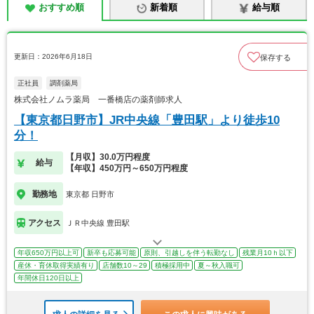
おすすめ順
新着順
給与順
更新日：2026年6月18日
保存する
正社員
調剤薬局
株式会社ノムラ薬局 一番橋店の薬剤師求人
【東京都日野市】JR中央線「豊田駅」より徒歩10
分！
【月収】30.0万円程度
給与
【年収】450万円～650万円程度
勤務地
東京都 日野市
アクセス
ＪＲ中央線 豊田駅
年収650万円以上可
新卒も応募可能
原則、引越しを伴う転勤なし
残業月10ｈ以下
産休・育休取得実績有り
店舗数10～29
積極採用中
夏～秋入職可
年間休日120日以上