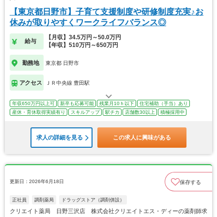
【東京都日野市】子育て支援制度や研修制度充実♪お
休みが取りやすくワークライフバランス◎
【月収】34.5万円～50.0万円
給与
【年収】510万円～650万円
勤務地
東京都 日野市
アクセス
ＪＲ中央線 豊田駅
年収650万円以上可
新卒も応募可能
残業月10ｈ以下
住宅補助（手当）あり
産休・育休取得実績有り
スキルアップ
駅チカ
店舗数30以上
積極採用中
求人の詳細を見る
この求人に興味がある
更新日：2026年6月18日
保存する
正社員
調剤薬局
ドラッグストア（調剤併設）
クリエイト薬局 日野三沢店 株式会社クリエイトエス・ディーの薬剤師求