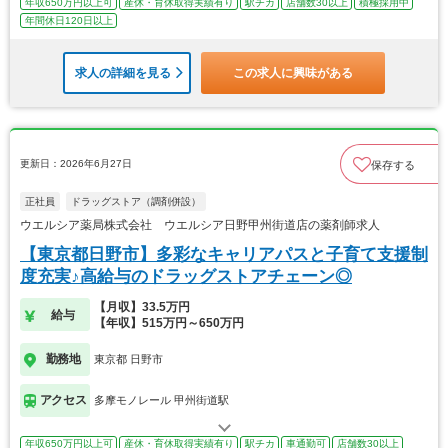
年収650万円以上可
産休・育休取得実績有り
駅チカ
店舗数30以上
積極採用中
年間休日120日以上
求人の詳細を見る
この求人に興味がある
更新日：2026年6月27日
保存する
正社員
ドラッグストア（調剤併設）
ウエルシア薬局株式会社 ウエルシア日野甲州街道店の薬剤師求人
【東京都日野市】多彩なキャリアパスと子育て支援制
度充実♪高給与のドラッグストアチェーン◎
【月収】33.5万円
給与
【年収】515万円～650万円
勤務地
東京都 日野市
アクセス
多摩モノレール 甲州街道駅
年収650万円以上可
産休・育休取得実績有り
駅チカ
車通勤可
店舗数30以上