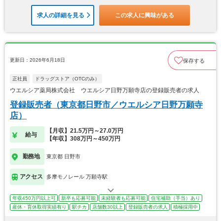
求人の詳細を見る
この求人に興味がある
更新日：2026年6月18日
保存する
正社員
ドラッグストア（OTCのみ）
ウエルシア薬局株式会社 ウエルシア日野万願寺店の登録販売者の求人
登録販売者（東京都日野市／ウエルシア日野万願寺
店）
【月収】21.5万円～27.0万円
給与
【年収】308万円～450万円
勤務地
東京都 日野市
アクセス
多摩モノレール 万願寺駅
年収450万円以上可
新卒も応募可能
未経験者も応募可能
住宅補助（手当）あり
産休・育休取得実績有り
駅チカ
店舗数30以上
登録販売者の求人
積極採用中