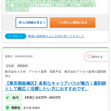
年収800万円以上可
新卒も応募可能
未経験者も応募可能
残業月10ｈ以下
産休・育休取得実績有り
スキルアップ
駅チカ
店舗数30以上
積極採用中
年間休日120日以上
求人の詳細を見る
この求人に興味がある
職場の薬剤師さんにお話を伺ってきました
インタビュー
更新日：2026年6月18日
保存する
正社員
調剤薬局
株式会社Ａ＆Ｍ アイセイ薬局 高島平店 株式会社アイセイ薬局の薬剤師
求人
【東京都板橋区】多彩なキャリアパスが魅力！薬剤師
として幅広く活躍したい方におすすめです。
給与
【年収】418万円～806万円
勤務地
東京都 板橋区