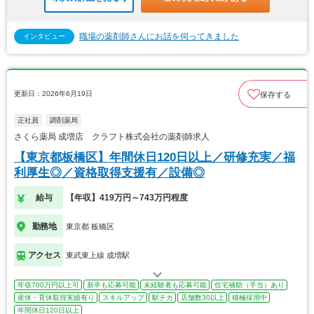
職場の薬剤師さんにお話を伺ってきました
インタビュー
更新日：2026年6月19日
保存する
正社員
調剤薬局
さくら薬局 成増店 クラフト株式会社の薬剤師求人
【東京都板橋区】年間休日120日以上／研修充実／福
利厚生◎／資格取得支援有／設備◎
給与
【年収】419万円～743万円程度
勤務地
東京都 板橋区
アクセス
東武東上線 成増駅
年収700万円以上可
新卒も応募可能
未経験者も応募可能
住宅補助（手当）あり
産休・育休取得実績有り
スキルアップ
駅チカ
店舗数30以上
積極採用中
年間休日120日以上