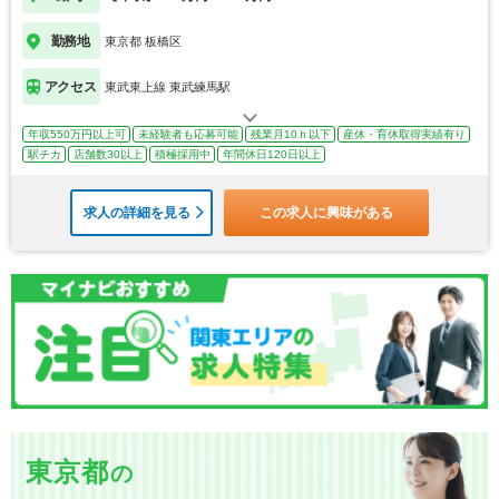
勤務地
東京都 板橋区
アクセス
東武東上線 東武練馬駅
年収550万円以上可
未経験者も応募可能
残業月10ｈ以下
産休・育休取得実績有り
駅チカ
店舗数30以上
積極採用中
年間休日120日以上
求人の詳細を見る
この求人に興味がある
東京都
の