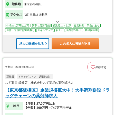
勤務地
東京都 板橋区
アクセス
都営三田線 蓮根駅
年収650万円以上可
新卒も応募可能
残業月10ｈ以下
住宅補助（手当）あり
産休・育休取得実績有り
スキルアップ
駅チカ
店舗数30以上
積極採用中
求人の詳細を見る
この求人に興味がある
更新日：2026年6月18日
保存する
正社員
ドラッグストア（調剤併設）
スギ薬局 板橋店 株式会社スギ薬局の薬剤師求人
【東京都板橋区】企業規模拡大中！大手調剤併設ドラ
ッグチェーンの薬剤師求人
【月収】27.0万円以上
給与
【年収】400万円～740万円モデル