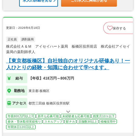
求人の詳細を見る
この求人に興味がある
更新日：2026年6月18日
保存する
正社員
調剤薬局
株式会社Ａ＆Ｍ アイセイハート薬局 板橋区役所前店 株式会社アイセイ
薬局の薬剤師求人
【東京都板橋区】自社独自のオリジナル研修あり！一
人ひとりの経験・知識に合わせて学べます。
給与
【年収】418万円～806万円
勤務地
東京都 板橋区
アクセス
都営三田線 板橋区役所前駅
年収800万円以上可
新卒も応募可能
未経験者も応募可能
残業月10ｈ以下
産休・育休取得実績有り
スキルアップ
駅チカ
店舗数30以上
積極採用中
年間休日120日以上