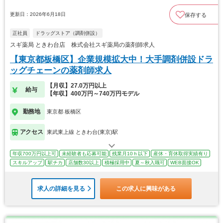
更新日：2026年6月18日
保存する
正社員
ドラッグストア（調剤併設）
スギ薬局 ときわ台店 株式会社スギ薬局の薬剤師求人
【東京都板橋区】企業規模拡大中！大手調剤併設ドラ
ッグチェーンの薬剤師求人
【月収】27.0万円以上
給与
【年収】400万円～740万円モデル
勤務地
東京都 板橋区
アクセス
東武東上線 ときわ台(東京)駅
年収700万円以上可
未経験者も応募可能
残業月10ｈ以下
産休・育休取得実績有り
スキルアップ
駅チカ
店舗数30以上
積極採用中
夏～秋入職可
WEB面接OK
求人の詳細を見る
この求人に興味がある