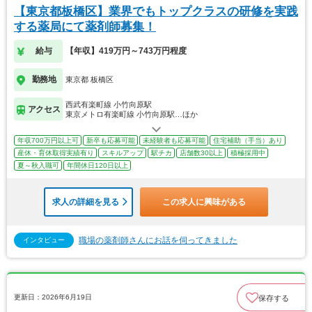
【東京都板橋区】業界でもトップクラスの研修を実践
する薬局にて薬剤師募集！
給与
【年収】419万円～743万円程度
勤務地
東京都 板橋区
西武有楽町線 小竹向原駅
アクセス
東京メトロ有楽町線 小竹向原駅…ほか
年収700万円以上可
新卒も応募可能
未経験者も応募可能
住宅補助（手当）あり
産休・育休取得実績有り
スキルアップ
駅チカ
店舗数30以上
積極採用中
夏～秋入職可
年間休日120日以上
求人の詳細を見る
この求人に興味がある
職場の薬剤師さんにお話を伺ってきました
インタビュー
更新日：2026年6月19日
保存する