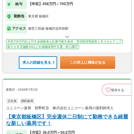
す！
給与
【年収】458万円～700万円
勤務地
東京都 板橋区
アクセス
都営三田線 板橋区役所前駅
年収700万円以上可
未経験者も応募可能
産休・育休取得実績有り
スキルアップ
駅チカ
店舗数30以上
積極採用中
夏～秋入職可
求人の詳細を見る
この求人に興味がある
更新日：2026年7月1日
保存する
正社員
調剤薬局
ユニコーン薬局 前野町店 株式会社ユニコーン薬局の薬剤師求人
【東京都板橋区】完全週休二日制にて勤務できる綺麗
な新しい薬局です！
【月収】36.0万円～50.0万円