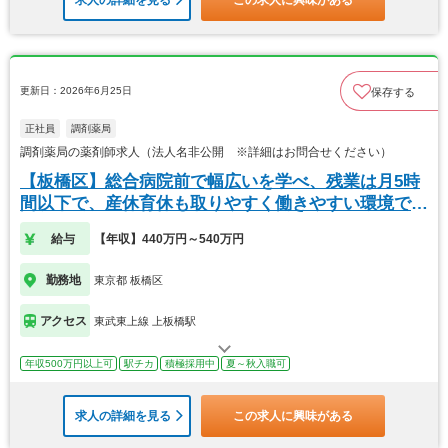
求人の詳細を見る
この求人に興味がある
更新日：2026年6月25日
保存する
正社員
調剤薬局
調剤薬局の薬剤師求人（法人名非公開 ※詳細はお問合せください）
【板橋区】総合病院前で幅広いを学べ、残業は月5時
間以下で、産休育休も取りやすく働きやすい環境で
す。
給与
【年収】440万円～540万円
勤務地
東京都 板橋区
アクセス
東武東上線 上板橋駅
年収500万円以上可
駅チカ
積極採用中
夏～秋入職可
求人の詳細を見る
この求人に興味がある