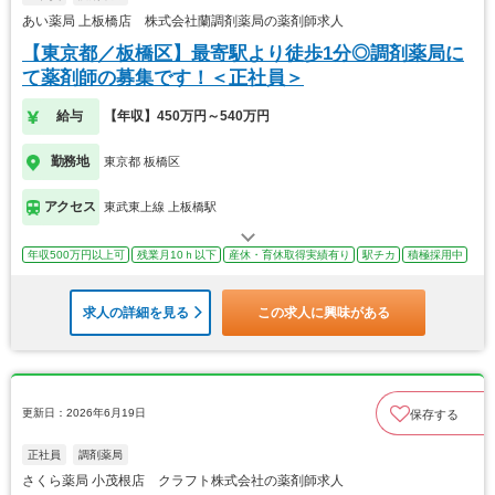
あい薬局 上板橋店 株式会社蘭調剤薬局の薬剤師求人
【東京都／板橋区】最寄駅より徒歩1分◎調剤薬局に
て薬剤師の募集です！＜正社員＞
給与
【年収】450万円～540万円
勤務地
東京都 板橋区
アクセス
東武東上線 上板橋駅
年収500万円以上可
残業月10ｈ以下
産休・育休取得実績有り
駅チカ
積極採用中
求人の詳細を見る
この求人に興味がある
更新日：2026年6月19日
保存する
正社員
調剤薬局
さくら薬局 小茂根店 クラフト株式会社の薬剤師求人