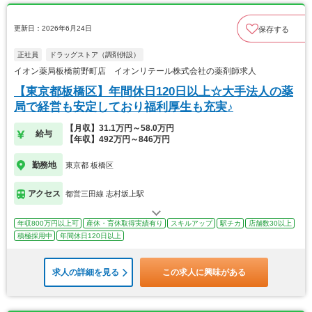
更新日：2026年6月24日
保存する
正社員
ドラッグストア（調剤併設）
イオン薬局板橋前野町店 イオンリテール株式会社の薬剤師求人
【東京都板橋区】年間休日120日以上☆大手法人の薬
局で経営も安定しており福利厚生も充実♪
【月収】31.1万円～58.0万円
給与
【年収】492万円～846万円
勤務地
東京都 板橋区
アクセス
都営三田線 志村坂上駅
年収800万円以上可
産休・育休取得実績有り
スキルアップ
駅チカ
店舗数30以上
積極採用中
年間休日120日以上
求人の詳細を見る
この求人に興味がある