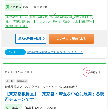
アクセス
都営三田線 高島平駅
年収800万円以上可
新卒も応募可能
未経験者も応募可能
残業月10ｈ以下
産休・育休取得実績有り
スキルアップ
駅チカ
店舗数30以上
積極採用中
年間休日120日以上
求人の詳細を見る
この求人に興味がある
職場の薬剤師さんにお話を伺ってきました
インタビュー
更新日：2026年6月18日
保存する
正社員
調剤薬局
鈴薬局徳丸店 株式会社エスシーグループの薬剤師求人
【東京都板橋区】 東京都・埼玉を中心に展開する調
剤チェーンです
給与
【年収】420万円～550万円