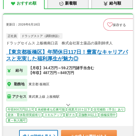
おすすめ順
新着順
給与順
更新日：2026年6月18日
保存する
正社員
ドラッグストア（調剤併設）
ドラッグセイムス 上板橋南口店 株式会社富士薬品の薬剤師求人
【東京都板橋区】年間休日117日！豊富なキャリアパ
スと充実した福利厚生が魅力◎
【月収】34.4万円～59.2万円諸手当含む
給与
【年収】487万円～849万円
勤務地
東京都 板橋区
アクセス
東武東上線 上板橋駅
年収800万円以上可
未経験者も応募可能
残業月10ｈ以下
住宅補助（手当）あり
産休・育休取得実績有り
スキルアップ
駅チカ
店舗数30以上
積極採用中
夏～秋入職可