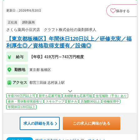
更新日：2026年6月20日
保存する
正社員
調剤薬局
さくら薬局小豆沢店 クラフト株式会社の薬剤師求人
【東京都板橋区】年間休日120日以上／研修充実／福
利厚生◎／資格取得支援有／設備◎
給与
【年収】419万円～743万円程度
勤務地
東京都 板橋区
アクセス
都営三田線 志村坂上駅
年収700万円以上可
新卒も応募可能
未経験者も応募可能
住宅補助（手当）あり
産休・育休取得実績有り
スキルアップ
駅チカ
店舗数30以上
積極採用中
年間休日120日以上
求人の詳細を見る
この求人に興味がある