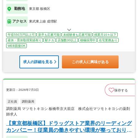
勤務地
東京都 板橋区
アクセス
東武東上線 成増駅
年収550万円以上可
新卒も応募可能
未経験者も応募可能
残業月10ｈ以下
産休・育休取得実績有り
駅チカ
店舗数30以上
積極採用中
在宅業務あり
WEB面接OK
求人の詳細を見る
この求人に興味がある
更新日：2026年7月3日
保存する
正社員
調剤薬局
調剤薬局 マツモトキヨシ 板橋帝京大前店 株式会社マツモトキヨシの薬剤
師求人
【東京都板橋区】ドラッグストア業界のリーディング
カンパニー！従業員の働きやすい環境が整っておりま
す！