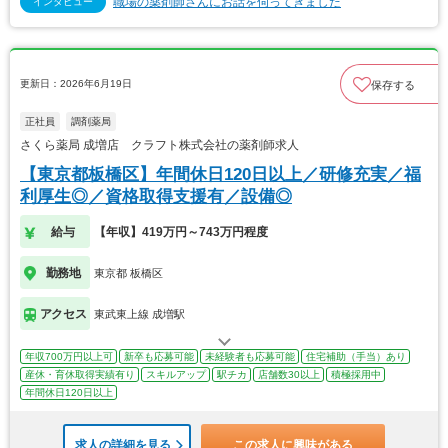
職場の薬剤師さんにお話を伺ってきました
インタビュー
更新日：2026年6月19日
保存する
正社員
調剤薬局
さくら薬局 成増店 クラフト株式会社の薬剤師求人
【東京都板橋区】年間休日120日以上／研修充実／福
利厚生◎／資格取得支援有／設備◎
給与
【年収】419万円～743万円程度
勤務地
東京都 板橋区
アクセス
東武東上線 成増駅
年収700万円以上可
新卒も応募可能
未経験者も応募可能
住宅補助（手当）あり
産休・育休取得実績有り
スキルアップ
駅チカ
店舗数30以上
積極採用中
年間休日120日以上
求人の詳細を見る
この求人に興味がある