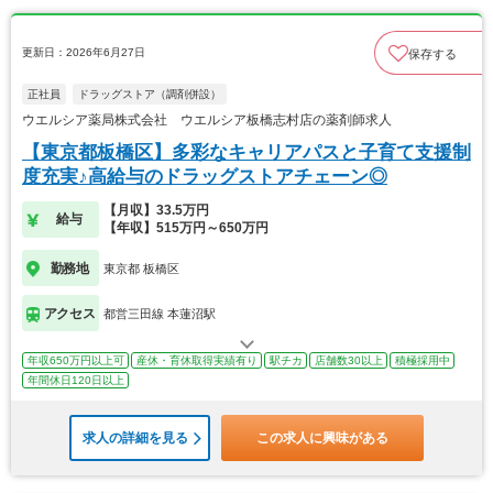
更新日：2026年6月27日
保存する
正社員
ドラッグストア（調剤併設）
ウエルシア薬局株式会社 ウエルシア板橋志村店の薬剤師求人
【東京都板橋区】多彩なキャリアパスと子育て支援制
度充実♪高給与のドラッグストアチェーン◎
【月収】33.5万円
給与
【年収】515万円～650万円
勤務地
東京都 板橋区
アクセス
都営三田線 本蓮沼駅
年収650万円以上可
産休・育休取得実績有り
駅チカ
店舗数30以上
積極採用中
年間休日120日以上
求人の詳細を見る
この求人に興味がある