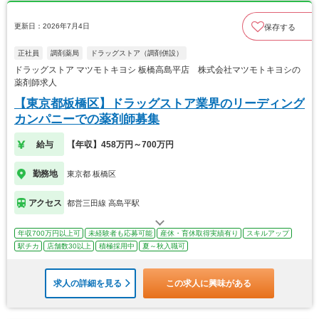
更新日：2026年7月4日
保存する
正社員
調剤薬局
ドラッグストア（調剤併設）
ドラッグストア マツモトキヨシ 板橋高島平店 株式会社マツモトキヨシの
薬剤師求人
【東京都板橋区】ドラッグストア業界のリーディング
カンパニーでの薬剤師募集
給与
【年収】458万円～700万円
勤務地
東京都 板橋区
アクセス
都営三田線 高島平駅
年収700万円以上可
未経験者も応募可能
産休・育休取得実績有り
スキルアップ
駅チカ
店舗数30以上
積極採用中
夏～秋入職可
求人の詳細を見る
この求人に興味がある