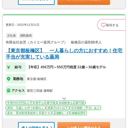
更新日：2022年11月21日
保存する
正社員
調剤薬局
有限会社会営（カイエー薬局グループ） 板橋店の薬剤師求人
【東京都板橋区】 一人暮らしの方におすすめ！住宅
手当が充実している薬局
給与
【年収】450万円～550万円程度 22歳～30歳モデル
勤務地
東京都 板橋区
アクセス
都営三田線 蓮根駅
年収550万円以上可
新卒も応募可能
未経験者も応募可能
原則、引越しを伴う転勤なし
残業月10ｈ以下
住宅補助（手当）あり
産休・育休取得実績有り
駅チカ
店舗数1～9
積極採用中