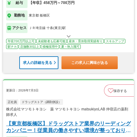
給与
【年収】458万円～700万円
勤務地
東京都 板橋区
アクセス
ＪＲ埼京線 十条(東京)駅
年収700万円以上可
未経験者も応募可能
産休・育休取得実績有り
スキルアップ
駅チカ
店舗数30以上
積極採用中
夏～秋入職可
求人の詳細を見る
この求人に興味がある
更新日：2026年7月3日
保存する
正社員
ドラッグストア（調剤併設）
株式会社マツモトキヨシ 薬 マツモトキヨシ matsukiyoLAB 仲宿店の薬剤
師求人
【東京都板橋区】ドラッグストア業界のリーディング
カンパニー！従業員の働きやすい環境が整っておりま