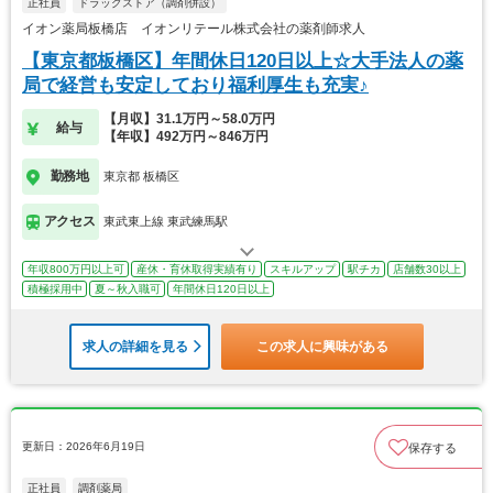
正社員
ドラッグストア（調剤併設）
イオン薬局板橋店 イオンリテール株式会社の薬剤師求人
【東京都板橋区】年間休日120日以上☆大手法人の薬
局で経営も安定しており福利厚生も充実♪
【月収】31.1万円～58.0万円
給与
【年収】492万円～846万円
勤務地
東京都 板橋区
アクセス
東武東上線 東武練馬駅
年収800万円以上可
産休・育休取得実績有り
スキルアップ
駅チカ
店舗数30以上
積極採用中
夏～秋入職可
年間休日120日以上
求人の詳細を見る
この求人に興味がある
更新日：2026年6月19日
保存する
正社員
調剤薬局