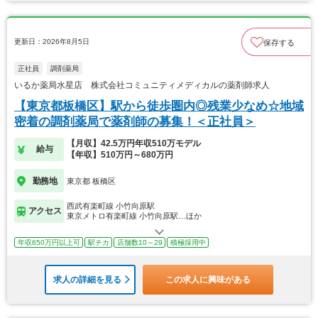
更新日：2026年8月5日
保存する
正社員
調剤薬局
いるか薬局水星店 株式会社コミュニティメディカルの薬剤師求人
【東京都板橋区】駅から徒歩圏内◎残業少なめ☆地域
密着の調剤薬局で薬剤師の募集！＜正社員＞
【月収】42.5万円年収510万モデル
給与
【年収】510万円～680万円
勤務地
東京都 板橋区
西武有楽町線 小竹向原駅
アクセス
東京メトロ有楽町線 小竹向原駅…ほか
年収650万円以上可
駅チカ
店舗数10～29
積極採用中
求人の詳細を見る
この求人に興味がある