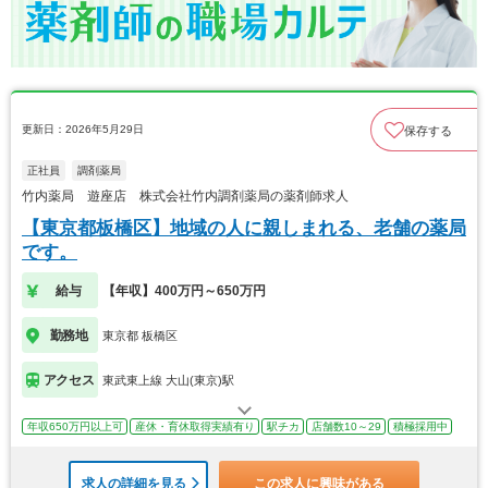
更新日：2026年5月29日
保存する
正社員
調剤薬局
竹内薬局 遊座店 株式会社竹内調剤薬局の薬剤師求人
【東京都板橋区】地域の人に親しまれる、老舗の薬局
です。
給与
【年収】400万円～650万円
勤務地
東京都 板橋区
アクセス
東武東上線 大山(東京)駅
年収650万円以上可
産休・育休取得実績有り
駅チカ
店舗数10～29
積極採用中
求人の詳細を見る
この求人に興味がある