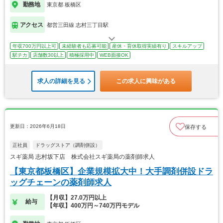
勤務地
東京都 板橋区
アクセス
都営三田線 志村三丁目駅
年収700万円以上可
未経験者も応募可能
産休・育休取得実績有り
スキルアップ
駅チカ
店舗数30以上
積極採用中
WEB面接OK
求人の詳細を見る
この求人に興味がある
更新日：2026年6月18日
保存する
正社員
ドラッグストア（調剤併設）
スギ薬局 志村坂下店 株式会社スギ薬局の薬剤師求人
【東京都板橋区】企業規模拡大中！大手調剤併設ドラ
ッグチェーンの薬剤師求人
【月収】27.0万円以上
給与
【年収】400万円～740万円モデル