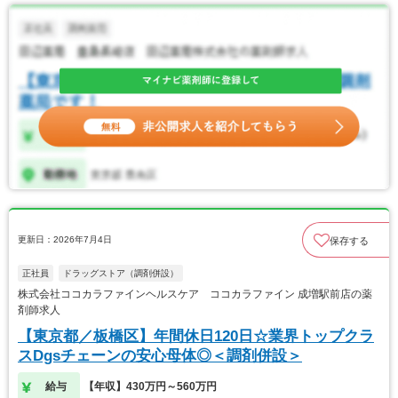
更新日：2026年7月4日
保存する
正社員
ドラッグストア（調剤併設）
株式会社ココカラファインヘルスケア ココカラファイン 成増駅前店の薬
剤師求人
【東京都／板橋区】年間休日120日☆業界トップクラ
スDgsチェーンの安心母体◎＜調剤併設＞
給与
【年収】430万円～560万円