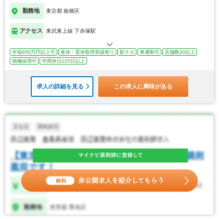
勤務地
東京都 板橋区
アクセス
東武東上線 下赤塚駅
年収650万円以上可
産休・育休取得実績有り
駅チカ
車通勤可
店舗数30以上
積極採用中
年間休日120日以上
求人の詳細を見る
この求人に興味がある