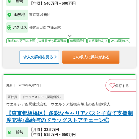
給与
【年収】540万円～600万円
勤務地
東京都 板橋区
アクセス
都営三田線 本蓮沼駅
年収600万円以上可
未経験者も応募可能
積極採用中
在宅業務あり
WEB面接OK
求人の詳細を見る
この求人に興味がある
更新日：2026年6月27日
保存する
正社員
ドラッグストア（調剤併設）
ウエルシア薬局株式会社 ウエルシア板橋赤塚店の薬剤師求人
【東京都板橋区】多彩なキャリアパスと子育て支援制
度充実♪高給与のドラッグストアチェーン◎
【月収】33.5万円
給与
【年収】515万円～650万円