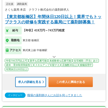
正社員
調剤薬局
さくら薬局 本店 クラフト株式会社の薬剤師求人
【東京都板橋区】年間休日120日以上！業界でもトッ
プクラスの研修を実践する薬局にて薬剤師募集！
給与
【年収】419万円～743万円程度
勤務地
東京都 板橋区
アクセス
東武東上線 中板橋駅
年収700万円以上可
新卒も応募可能
未経験者も応募可能
住宅補助（手当）あり
産休・育休取得実績有り
スキルアップ
駅チカ
店舗数30以上
積極採用中
年間休日120日以上
求人の詳細を見る
この求人に興味がある
職場の薬剤師さんにお話を伺ってきました
インタビュー